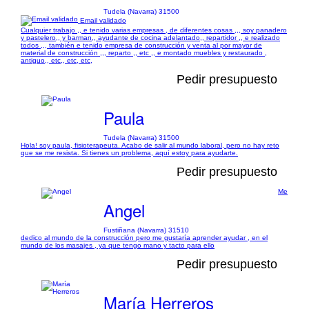
Tudela (Navarra) 31500
Email validado
Cualquier trabajo ,, e tenido varias empresas , de diferentes cosas ,,, soy panadero
y pastelero,, y barman,, ayudante de cocina adelantado,, repartidor ,, e realizado
todos ,,, también e tenido empresa de construcción y venta al por mayor de
material de construcción ,,, reparto ,, etc ,, e montado muebles y restaurado ,
antiguo,, etc,, etc, etc,
Pedir presupuesto
Paula
Tudela (Navarra) 31500
Hola! soy paula, fisioterapeuta. Acabo de salir al mundo laboral, pero no hay reto
que se me resista. Si tienes un problema, aquí estoy para ayudarte.
Pedir presupuesto
Me
Angel
Fustiñana (Navarra) 31510
dedico al mundo de la construcción pero me gustaría aprender ayudar , en el
mundo de los masajes , ya que tengo mano y tacto para ello
Pedir presupuesto
María Herreros