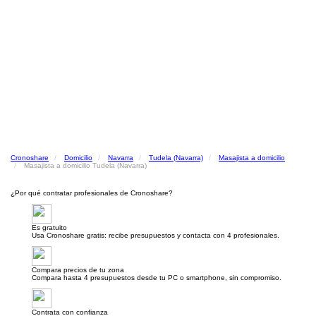
Cronoshare
Domicilio
Navarra
Tudela (Navarra)
Masajista a domicilio
Masajista a domicilio Tudela (Navarra)
¿Por qué contratar profesionales de Cronoshare?
Es gratuito
Usa Cronoshare gratis: recibe presupuestos y contacta con 4 profesionales.
Compara precios de tu zona
Compara hasta 4 presupuestos desde tu PC o smartphone, sin compromiso.
Contrata con confianza