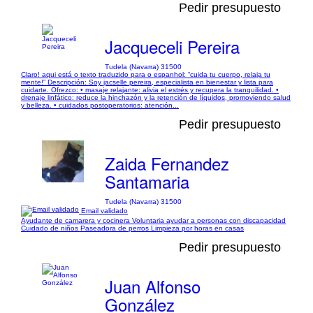
Pedir presupuesto
Jacqueceli Pereira
Tudela (Navarra) 31500
Claro! aqui está o texto traduzido para o espanhol: “cuida tu cuerpo, relaja tu
mente!” Descripción: Soy jacselle pereira, especialista en bienestar y lista para
cuidarte. Ofrezco: • masaje relajante: alivia el estrés y recupera la tranquilidad. •
drenaje linfático: reduce la hinchazón y la retención de líquidos, promoviendo salud
y belleza. • cuidados postoperatorios: atención...
Pedir presupuesto
Zaida Fernandez
Santamaria
Tudela (Navarra) 31500
Email validado
Ayudante de camarera y cocinera Voluntaria ayudar a personas con discapacidad
Cuidado de niños Paseadora de perros Limpieza por horas en casas
Pedir presupuesto
Juan Alfonso
González