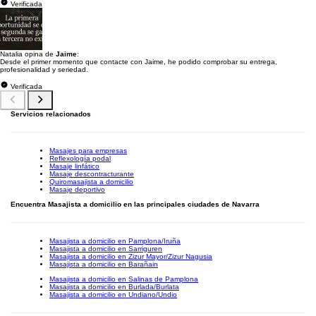
Verificada
Natalia opina de
Jaime
:
Desde el primer momento que contacte con Jaime, he podido comprobar su entrega,
profesionalidad y seriedad.
Verificada
Servicios relacionados
Masajes para empresas
Reflexología podal
Masaje linfático
Masaje descontracturante
Quiromasajista a domicilio
Masaje deportivo
Encuentra Masajista a domicilio en las principales ciudades de Navarra
Masajista a domicilio en Pamplona/Iruña
Masajista a domicilio en Sarriguren
Masajista a domicilio en Zizur Mayor/Zizur Nagusia
Masajista a domicilio en Barañain
Masajista a domicilio en Salinas de Pamplona
Masajista a domicilio en Burlada/Burlata
Masajista a domicilio en Undiano/Undio