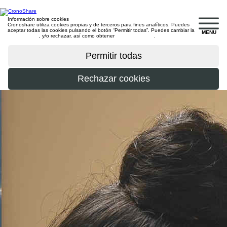
Información sobre cookies
Cronoshare utiliza cookies propias y de terceros para fines analíticos. Puedes
aceptar todas las cookies pulsando el botón “Permitir todas”. Puedes cambiar la
MENU
configuración
, y/o rechazar, así como obtener
más información
.