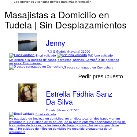
Lee opiniones y consulta perfiles para más información.
Masajistas a Domicilio en
Tudela | Sin Desplazamientos
Jenny
7,3 (1)
Tudela (Navarra) 31500
Email validado
Teléfono validado
Me dedico a la limpieza de casas, escaleras, oficinas. Compañía de personas
mayores. Quiromasaje.
5 veces contratado en Cronoshare
Pedir presupuesto
Estrella Fádhia Sanz
Da Silva
Tudela (Navarra) 31500
Email validado
He trabajado de limpieza en domicilios, en un discoteca, en dos bares y en un
restaurante. He cuidado de mi abuela, de mi padre enfermo haciendome cargo de
las cuentas de la casa, de las tareas del hogar (cocinar, limpiar, comprar, lavar,
etc...) He cuidado de niños en domicilios He repartido propaganda de un
restaurante