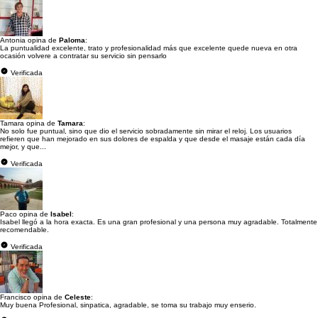
Antonia opina de
Paloma
:
La puntualidad excelente, trato y profesionalidad más que excelente quede nueva en otra
ocasión volvere a contratar su servicio sin pensarlo
Verificada
Tamara opina de
Tamara
:
No solo fue puntual, sino que dio el servicio sobradamente sin mirar el reloj. Los usuarios
refieren que han mejorado en sus dolores de espalda y que desde el masaje están cada día
mejor, y que...
Verificada
Paco opina de
Isabel
:
Isabel llegó a la hora exacta. Es una gran profesional y una persona muy agradable. Totalmente
recomendable.
Verificada
Francisco opina de
Celeste
:
Muy buena Profesional, sinpatica, agradable, se toma su trabajo muy enserio.