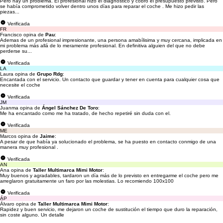
Pero hay un problema. El profesional hizo el diagnóstico y cobró el presupuesto previsto. Pero
se había comprometido volver dentro unos días para reparar el coche . Me hizo pedir las
piezas...
Verificada
FR
Francisco opina de
Pau
:
Ademas de un profesional impresionante, una persona amabílisima y muy cercana, implicada en
mi problema más allá de lo meramente profesional. En definitiva alguien del que no debe
perderse su...
Verificada
LA
Laura opina de
Grupo Rdg
:
Encantada con el servicio. Un contacto que guardar y tener en cuenta para cualquier cosa que
necesite el coche
Verificada
JM
Juanma opina de
Ángel Sánchez De Toro
:
Me ha encantado como me ha tratado, de hecho repetiré sin duda con el.
Verificada
ME
Marcos opina de
Jaime
:
A pesar de que había ya solucionado el problema, se ha puesto en contacto conmigo de una
manera muy profesional .
Verificada
AN
Ana opina de
Taller Multimarca Mimi Motor
:
Muy buenos y agradables, tardaron un día más de lo previsto en entregarme el coche pero me
arreglaron gratuitamente un faro por las molestias. Lo recomiendo 100x100
Verificada
ÁP
Álvaro opina de
Taller Multimarca Mimi Motor
:
Rapidez y buen servicio, me dejaron un coche de sustitución el tiempo que duro la reparación,
sin coste alguno. Un detalle