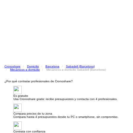
Cronoshare
Domicilio
Barcelona
Sabadell (Barcelona)
Mecánicos a domicilio
Mecánicos a domicilio Sabadell (Barcelona)
¿Por qué contratar profesionales de Cronoshare?
Es gratuito
Usa Cronoshare gratis: recibe presupuestos y contacta con 4 profesionales.
Compara precios de tu zona
Compara hasta 4 presupuestos desde tu PC o smartphone, sin compromiso.
Contrata con confianza