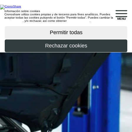
Información sobre cookies
Cronoshare utiliza cookies propias y de terceros para fines analíticos. Puedes
aceptar todas las cookies pulsando el botón “Permitir todas”. Puedes cambiar la
MENU
configuración
, y/o rechazar, así como obtener
más información
.