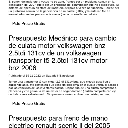
El portón del maletero a veces no se abre. Parece ser un problema comun en la
generación del 2007 suele ser un problema del conmutador que no desbloquea. El
sistema de apertura eléctrico del maletero del polo a veces no funciona. Parece ser
un problema común de la generación de mi coche (2007) y la anterior. Me he
encontrado que las piezas de la marca (como un ventilador del aire...
Pide Precio Gratis
Presupuesto Mecánico para cambio
de culata motor volkswagen bnz
2.5tdi 131cv de un volkswagen
transporter t5 2.5tdi 131cv motor
bnz 2006
Publicado el 15-11-2022 en Sabadell (Barcelona)
Tengo una transporter t5 con motor 2.5tdi 131cv bnz, que mezcla gasoil en el
anticongelante, me comentan que tiene un problema en la culata y filtra el gasoleo
por las camisillas de los inyectores bomba. Dispondría de una culata comprobada,
planeada y con garantía de un motor de segundamano ) culata completa con eje
de balancines válvulas todo. Simplemente sería cambiar una culata por otra,...
Pide Precio Gratis
Presupuesto para freno de mano
electrico renault scenic ll del 2005