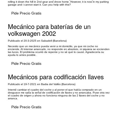
rolling it down the hill in 2nd gear and drove home. However, it is now in my parking
garage and i cannot start it. Can you help with this?
Pide Precio Gratis
Mecánico para baterías de un
volkswagen 2002
Publicado el 20-3-2025 en Sabadell (Barcelona)
Necesito que un mecánico pueda venir a mi domicilio, ya que mi coche no
enciende. Al intentar arrancarlo, no responde en absoluto, ni siquiera se encienden
las luces. El problema ocurrió de repente y no sé qué lo causó. Agradecería su
ayuda lo antes posible.
Pide Precio Gratis
Mecánicos para codificación llaves
Publicado el 19-7-2021 en Badia del Vallès (Barcelona)
Intenté cambiar el cuadro del coche y al poner el que había comprado en un
desguace me salía la señal de codificación de llaves y no arrancaba. Puse otra vez
el cuadro de origen y ahora no funciona ninguna de las 2 llaves del coche y no
arranca.
Pide Precio Gratis