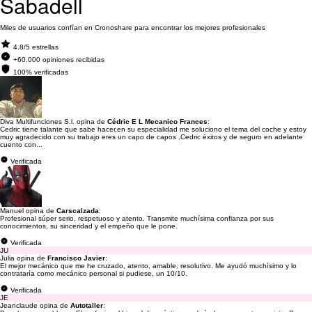
Sabadell
Miles de usuarios confían en Cronoshare para encontrar los mejores profesionales
4.8/5 estrellas
+60.000 opiniones recibidas
100% verificadas
Diva Multifunciones S.l. opina de
Cédric E L Mecanico Frances
:
Cedric tiene talante que sabe hacer,en su especialidad me soluciono el tema del coche y estoy
muy agradecido con su trabajo eres un capo de capos ,Cedric éxitos y de seguro en adelante
cuento con...
Verificada
Manuel opina de
Carscalzada
:
Profesional súper serio, respetuoso y atento. Transmite muchísima confianza por sus
conocimientos, su sinceridad y el empeño que le pone.
Verificada
JU
Julia opina de
Francisco Javier
:
El mejor mecánico que me he cruzado, atento, amable, resolutivo. Me ayudó muchísimo y lo
contrataría como mecánico personal si pudiese, un 10/10.
Verificada
JE
Jeanclaude opina de
Autotaller
: