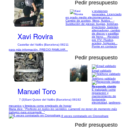
Pedir presupuesto
y revisiones
generales. Licenciado
en grado medio electromecanica. -
Cambio de aceites, filtros, fluidos... -
1/8
Sustitución de piezas: bugias, bobinas,
inyectores, baterias,
alternadores, cambio
Xavi Rovira
de discos y pastillas
de freno... -Revisión
pre ITV: Fluidos,
aceites, holguras...
Castellar del Vallès (Barcelona) 08211
Ponte en contacto
para más información. PRECIO FAMILIAR...
Pedir presupuesto
Email validado
1/7
Teléfono validado
Responde rápido
Manuel Toro
E trabajado como
reparacion y
mantenimiento de
fontaneria,
7 (3)
Sant Quirze del Vallès (Barcelona) 08192
electricidad, jardinero,
mecanico y limpieza como empleado de hogar
Maria dice:
"Perfecto en todos los sentidos. Lamenté no tener de momento más
trabajos para encargarle. "
6 veces contratado en Cronoshare
Pedir presupuesto