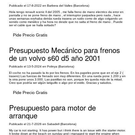
Publicado el 17-8-2022 en Barbera del Valles (Barcelona)
Hola tengo renault scenic ll del 2005 , me falla freno de mano electrico da error en
pantalla y no se pone freno de mano , el interruptor parpadea pero nada , hace
unas semanas esvhaba detrás rueda trasera un ruido como de algo colgando un
sonido como metálico y ha hora no desde que no salta el freno de mano . Puede
ser el cable que se halla soltado?
Pide Precio Gratis
Presupuesto Mecánico para frenos
de un volvo s60 d5 año 2001
Publicado el 13-5-2024 en Polinya (Barcelona)
El coche no ha pasado la itv por los frenos. En los papeles pone que en el eje 2 (
trasero) Las fuerzas de frenado son muy diferentes. En una rueda pone 1.200 y en
la otra pone unos 3.000. Las pastillas no son, porque les queda más de la mitad.
Creo que podría ser algún latiguillo o algo por el estilo. Gracias y saludos.
Pide Precio Gratis
Presupuesto para motor de
arranque
Publicado el 21-7-2026 en Sabadell (Barcelona)
My car is not starting. It has power but i think there is an issue with the starter motor.
It broke down at the beach on sunday and i managed to start the engine when