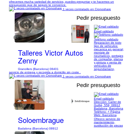
ofrecemos mucha variedad de servicios, puedes preguntar y te hacemos un
presupuesto que de seguro te convence.
1 veces contratado en Cronoshare
Pedir presupuesto
Email validado
1/5
Teléfono validado
Reparacion de todo
tipo de vehiculos:
Talleres Victor Autos
mecanica en general,
montaje de
neumaticos, peritajes
Zenny
de compañia, planxa
y pintura y venta de
vehiculos de
Granollers (Barcelona) 08401
segundamano,
servicio de entrega y recogida a domicilio sin coste .
1 veces contratado en Cronoshare
Pedir presupuesto
Email validado
Dirección: Carrer de
1/4
Guifré, 559, 08912
Badalona, Barcelona
Teléfono: + Página
Web: /barcelona
Soloembrague
Ofrezco servicio de
mantenimiento,
sustitución de piezas
Badalona (Barcelona) 08912