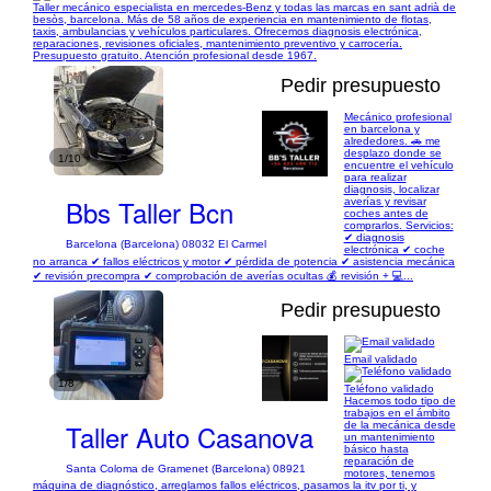
Taller mecánico especialista en mercedes-Benz y todas las marcas en sant adrià de
besòs, barcelona. Más de 58 años de experiencia en mantenimiento de flotas,
taxis, ambulancias y vehículos particulares. Ofrecemos diagnosis electrónica,
reparaciones, revisiones oficiales, mantenimiento preventivo y carrocería.
Presupuesto gratuito. Atención profesional desde 1967.
Pedir presupuesto
Mecánico profesional
en barcelona y
alrededores. 🚗 me
desplazo donde se
1/10
encuentre el vehículo
para realizar
diagnosis, localizar
Bbs Taller Bcn
averías y revisar
coches antes de
comprarlos. Servicios:
✔ diagnosis
Barcelona (Barcelona) 08032 El Carmel
electrónica ✔ coche
no arranca ✔ fallos eléctricos y motor ✔ pérdida de potencia ✔ asistencia mecánica
✔ revisión precompra ✔ comprobación de averías ocultas 💰 revisión + 💻...
Pedir presupuesto
Email validado
1/8
Teléfono validado
Hacemos todo tipo de
trabajos en el ámbito
Taller Auto Casanova
de la mecánica desde
un mantenimiento
básico hasta
reparación de
Santa Coloma de Gramenet (Barcelona) 08921
motores, tenemos
máquina de diagnóstico, arreglamos fallos eléctricos, pasamos la itv por ti, y