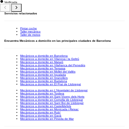
Verificada
Servicios relacionados
Pintar coche
Taller mecánico
Taller de motos
Encuentra Mecánicos a domicilio en las principales ciudades de Barcelona
Mecánicos a domicilio en Barcelona
Mecánicos a domicilio en Vilanova i la Geltrú
Mecánicos a domicilio en Mataró
Mecánicos a domicilio en Vilafranca del Penedès
Mecánicos a domicilio en Terrassa
Mecánicos a domicilio en Mollet del Vallès
Mecánicos a domicilio en Igualada
Mecánicos a domicilio en Granollers
Mecánicos a domicilio en Badalona
Mecánicos a domicilio en El Prat de Llobregat
Mecánicos a domicilio en L'Hospitalet de Llobregat
Mecánicos a domicilio en Tordera
Mecánicos a domicilio en Sant Vicenç dels Horts
Mecánicos a domicilio en Cornella de Llobregat
Mecánicos a domicilio en Sant Boi de Llobregat
Mecánicos a domicilio en Castelldefels
Mecánicos a domicilio en Montcada i Reixac
Mecánicos a domicilio en Rubí
Mecánicos a domicilio en Gavà
Mecánicos a domicilio en Pineda de Mar