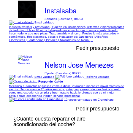
Instalsaba
Sabadell (Barcelona) 08203
Email validado
Industrial versátil y profesional, experto en instalaciones, reformas y mantenimientos
de todo tipo. Llevo 10 años trabajando en el sector por nuestra cuenta. Puedo
hacer todo lo que nos pidas. Trato amable y sincero. Precios lo más ajustados y
económicos. Reparaciones, obras e instalaciones: Jardineros | Albañiles |
Electricistas | Fontaneros | Pintores | Soldadores de hierro |...
Pedir presupuesto
Nelson Jose Menezes
Ripollet (Barcelona) 08291
Email validado
Teléfono validado
Responde rápido
Mecanica automotriz agasolina como a diesel y tambien mecanica naval motores de
yachts . Tengo mas de 20 años exp soy portugues y vengo de usa florida cuento
como una experiencia amplia y buen tratato hacia lo clientes ese es mi mejor
aptitud trato experiencia y buen servicio profesional.
12 veces contratado en Cronoshare
Pedir presupuesto
¿Cuánto cuesta reparar el aire
acondicionado del coche?