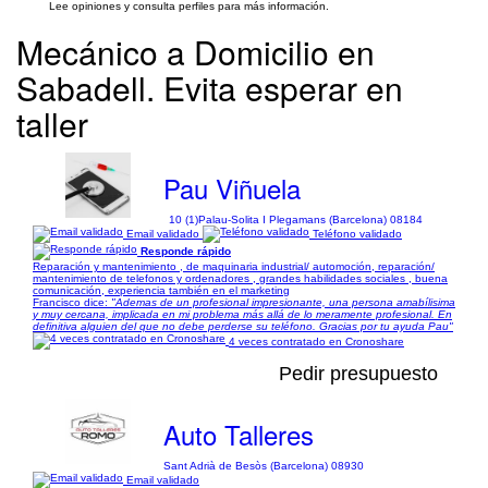
Lee opiniones y consulta perfiles para más información.
Mecánico a Domicilio en
Sabadell. Evita esperar en
taller
Pau Viñuela
10 (1)
Palau-Solita I Plegamans (Barcelona) 08184
Email validado
Teléfono validado
Responde rápido
Reparación y mantenimiento , de maquinaria industrial/ automoción, reparación/
mantenimiento de telefonos y ordenadores , grandes habilidades sociales , buena
comunicación, experiencia también en el marketing
Francisco dice:
"Ademas de un profesional impresionante, una persona amabílisima
y muy cercana, implicada en mi problema más allá de lo meramente profesional. En
definitiva alguien del que no debe perderse su teléfono. Gracias por tu ayuda Pau"
4 veces contratado en Cronoshare
Pedir presupuesto
Auto Talleres
Sant Adrià de Besòs (Barcelona) 08930
Email validado