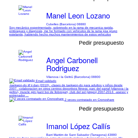
Manel Leon Lozano
Cubelles (Barcelona) 08880
Soy mecánico experimentado, sobretodo en la rama de mecanica rapida,
embragues y diagnosis, me he formado con vehiculos de la rama psa grupo
estelantis, habiendo hecho muchos mantenimientos de estos vehiculos
Pedir presupuesto
Angel Carbonell
Rodriguez
Vilanova i la Geltrú (Barcelona) 08800
Email validado
-taekwon-do itf ii dan (2010). -clases de taekwon-do para adultos y niños desde
2007. -colaboracion en otros centros deportivos fitness: parc del garraf (vilanova i la
geltru), muscle gim (sant boi de llobregat), club del sol (sitges) 2007-2013. -asesor y
entrenador ...
2 veces contratado en Cronoshare
Pedir presupuesto
Imanol López Callís
Barri Maritim de Sant Salvador (Tarragona) 43880