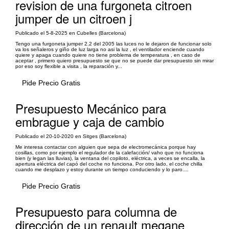
revision de una furgoneta citroen
jumper de un citroen j
Publicado el 5-8-2025 en Cubelles (Barcelona)
Tengo una furgoneta jumper 2.2 del 2005 las luces no le dejaron de funcionar solo
va los señaleros y giño de luz larga no asi la luz , el ventilador enciende cuando
quiere y apaga cuando quiere no tiene problema de temperatura , en caso de
aceptar , primero quiero presupuesto se que no se puede dar presupuesto sin mirar
por eso soy flexible a visita , la reparación y...
Pide Precio Gratis
Presupuesto Mecánico para
embrague y caja de cambio
Publicado el 20-10-2020 en Sitges (Barcelona)
Me interesa contactar con alguien que sepa de electromecánica porque hay
cosillas, como por ejemplo el regulador de la calefacción/ vaho que no funciona
bien (y legan las lluvias), la ventana del copiloto, eléctrica, a veces se encalla, la
apertura eléctrica del capó del coche no funciona. Por otro lado, el coche chilla
cuando me desplazo y estoy durante un tiempo conduciendo y lo paro....
Pide Precio Gratis
Presupuesto para columna de
dirección de un renault megane