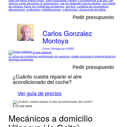
Hola me llamo imanol lópez, estoy buscando trabajo y formandome a la vez. Me
ofrezco como mecanico d’ automocion, me he dedicado mucho tiempo, soy oficial
de primera. Hago sin problemas revisiones, pre-itv’s, cambios de neumaticos,
alineaciones, embrages y distribuciones, y diagnosis y busqueda de fallos.
Pedir presupuesto
Carlos Gonzalez
Montoya
Cunit (Tarragona) 43881
Email validado
17 años de conductor profesional con autocar y trailer nacional e internacional en
diversas empresas.
Pedir presupuesto
¿Cuánto cuesta reparar el aire
acondicionado del coche?
Ver guía de precios
€
€€
€€€
€€€€
Mecánicos a domicilio