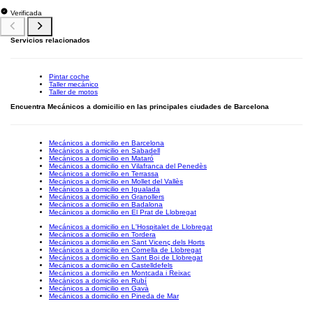
Verificada
Servicios relacionados
Pintar coche
Taller mecánico
Taller de motos
Encuentra Mecánicos a domicilio en las principales ciudades de Barcelona
Mecánicos a domicilio en Barcelona
Mecánicos a domicilio en Sabadell
Mecánicos a domicilio en Mataró
Mecánicos a domicilio en Vilafranca del Penedès
Mecánicos a domicilio en Terrassa
Mecánicos a domicilio en Mollet del Vallès
Mecánicos a domicilio en Igualada
Mecánicos a domicilio en Granollers
Mecánicos a domicilio en Badalona
Mecánicos a domicilio en El Prat de Llobregat
Mecánicos a domicilio en L'Hospitalet de Llobregat
Mecánicos a domicilio en Tordera
Mecánicos a domicilio en Sant Vicenç dels Horts
Mecánicos a domicilio en Cornella de Llobregat
Mecánicos a domicilio en Sant Boi de Llobregat
Mecánicos a domicilio en Castelldefels
Mecánicos a domicilio en Montcada i Reixac
Mecánicos a domicilio en Rubí
Mecánicos a domicilio en Gavà
Mecánicos a domicilio en Pineda de Mar