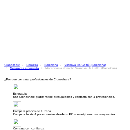
Cronoshare
Domicilio
Barcelona
Vilanova i la Geltrú (Barcelona)
Mecánicos a domicilio
Mecánicos a domicilio Vilanova i la Geltrú (Barcelona)
¿Por qué contratar profesionales de Cronoshare?
Es gratuito
Usa Cronoshare gratis: recibe presupuestos y contacta con 4 profesionales.
Compara precios de tu zona
Compara hasta 4 presupuestos desde tu PC o smartphone, sin compromiso.
Contrata con confianza