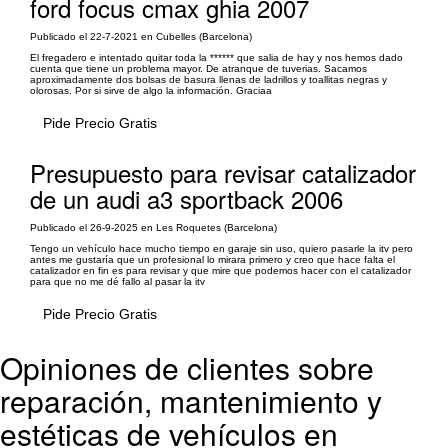
ford focus cmax ghia 2007
Publicado el 22-7-2021 en Cubelles (Barcelona)
El fregadero e intentado quitar toda la ****** que salia de hay y nos hemos dado
cuenta que tiene un problema mayor. De atranque de tuverias. Sacamos
aproximadamente dos bolsas de basura llenas de ladrillos y toallitas negras y
olorosas. Por si sirve de algo la información. Graciaa
Pide Precio Gratis
Presupuesto para revisar catalizador
de un audi a3 sportback 2006
Publicado el 26-9-2025 en Les Roquetes (Barcelona)
Tengo un vehículo hace mucho tiempo en garaje sin uso, quiero pasarle la itv pero
antes me gustaría que un profesional lo mirara primero y creo que hace falta el
catalizador en fin es para revisar y que mire que podemos hacer con el catalizador
para que no me dé fallo al pasar la itv
Pide Precio Gratis
Opiniones de clientes sobre
reparación, mantenimiento y
estéticas de vehículos en