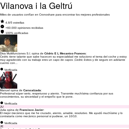
Vilanova i la Geltrú
Miles de usuarios confían en Cronoshare para encontrar los mejores profesionales
4.8/5 estrellas
+60.000 opiniones recibidas
100% verificadas
Diva Multifunciones S.l. opina de
Cédric E L Mecanico Frances
:
Cedric tiene talante que sabe hacer,en su especialidad me soluciono el tema del coche y estoy
muy agradecido con su trabajo eres un capo de capos ,Cedric éxitos y de seguro en adelante
cuento con...
Verificada
Manuel opina de
Carscalzada
:
Profesional súper serio, respetuoso y atento. Transmite muchísima confianza por sus
conocimientos, su sinceridad y el empeño que le pone.
Verificada
JU
Julia opina de
Francisco Javier
:
El mejor mecánico que me he cruzado, atento, amable, resolutivo. Me ayudó muchísimo y lo
contrataría como mecánico personal si pudiese, un 10/10.
Verificada
JE