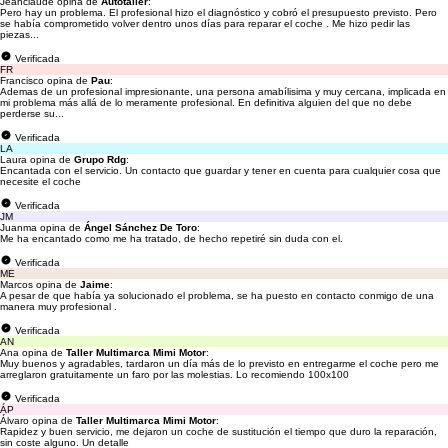
Jeanclaude opina de
Autotaller
:
Pero hay un problema. El profesional hizo el diagnóstico y cobró el presupuesto previsto. Pero
se había comprometido volver dentro unos días para reparar el coche . Me hizo pedir las
piezas...
Verificada
FR
Francisco opina de
Pau
:
Ademas de un profesional impresionante, una persona amabílisima y muy cercana, implicada en
mi problema más allá de lo meramente profesional. En definitiva alguien del que no debe
perderse su...
Verificada
LA
Laura opina de
Grupo Rdg
:
Encantada con el servicio. Un contacto que guardar y tener en cuenta para cualquier cosa que
necesite el coche
Verificada
JM
Juanma opina de
Ángel Sánchez De Toro
:
Me ha encantado como me ha tratado, de hecho repetiré sin duda con el.
Verificada
ME
Marcos opina de
Jaime
:
A pesar de que había ya solucionado el problema, se ha puesto en contacto conmigo de una
manera muy profesional .
Verificada
AN
Ana opina de
Taller Multimarca Mimi Motor
:
Muy buenos y agradables, tardaron un día más de lo previsto en entregarme el coche pero me
arreglaron gratuitamente un faro por las molestias. Lo recomiendo 100x100
Verificada
ÁP
Álvaro opina de
Taller Multimarca Mimi Motor
:
Rapidez y buen servicio, me dejaron un coche de sustitución el tiempo que duro la reparación,
sin coste alguno. Un detalle