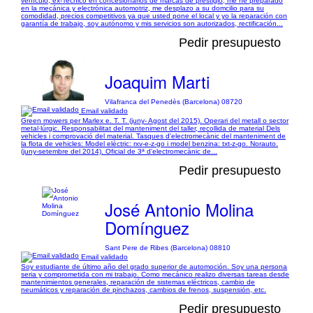
vehículo, ex-Tecnico en concesionarios de marcas de prestigio, me he preparado
en la mecánica y electrónica automotriz, me desplazo a su domcilio para su
comodidad, precios competitivos ya que usted pone el local y yo la reparación con
garantía de trabajo, soy autónomo y mis servicios son autorizados, rectificación...
Pedir presupuesto
Joaquim Marti
Vilafranca del Penedès (Barcelona) 08720
Email validado
Green mowers per Marlex e. T. T. (juny- Agost del 2015). Operari del metall o sector
metal·lúrgic. Responsabilitat del manteniment del taller, recollida de material Dels
vehicles i comprovació del material. Tasques d'electromecànic del manteniment de
la flota de vehicles: Model elèctric: rxv-e-z-go i model benzina: txt-z-go. Norauto.
(juny-setembre del 2014). Oficial de 3ª d'electromecànic de...
Pedir presupuesto
José Antonio Molina
Domínguez
Sant Pere de Ribes (Barcelona) 08810
Email validado
Soy estudiante de último año del grado superior de automoción. Soy una persona
seria y comprometida con mi trabajo. Como mecánico realizo diversas tareas desde
mantenimientos generales, reparación de sistemas eléctricos, cambio de
neumáticos y reparación de pinchazos, cambios de frenos, suspensión, etc.
Pedir presupuesto