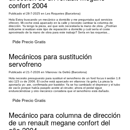
confort 2004
Publicado el 28-7-2025 en Les Roquetes (Barcelona)
Hola Estoy buscando un mecánico a domicilio y me preguntaba qué servicios
ofrecen. Mi coche está aparcado en la calle y necesito cambiar la columna de
dirección. Ya tengo la pieza, así que solo necesitaría la mano de obra. ¿Podrían
indicarme si realizan este tipo de reparación a domicilio y cuál sería el coste
aproximado de la mano de obra para este trabajo? Sería en las roquetas...
Pide Precio Gratis
Mecánicos para sustitución
servofreno
Publicado el 21-7-2026 en Vilanova i la Geltrú (Barcelona)
Hola necesito presupuesto para sustituir el servofreno de un ford focus ii sedán 1.8
tdci 115 cv de 2006. El coche está aparcado en vilanova i la gelru La pieza la
aportaría yo: ate, confirmada por bastidor. Ya se ha cambiado el depresor y el tubo
de vacío porque había pasado aceite al circuito; ahora el pedal sigue
endureciéndose y otro mecánico considera que el servofreno está dañado.
Pide Precio Gratis
Mecánico para columna de dirección
de un renault megane confort del
año 2004