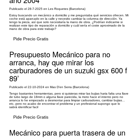
Publicado el 28-7-2025 en Les Roquetes (Barcelona)
Estoy buscando un mecánico a domicilio y me preguntaba qué servicios ofrecen. Mi
coche está aparcado en la calle y necesito cambiar la columna de dirección. Ya
tengo la pieza, así que solo necesitaría la mano de obra. ¿Podrían indicarme si
realizan este tipo de reparación a domicilio y cuál sería el coste aproximado de la
mano de obra para este trabajo?
Pide Precio Gratis
Presupuesto Mecánico para no
arranca, hay que mirar los
carburadores de un suzuki gsx 600 f
89’
Publicado el 22-10-2024 en Mas D'en Serra (Barcelona)
Tengo bastantes herramientas, pero si quisieras mirar las bujias haria falta una llave
de tubo largo de 18mm o alguna llave parecida, la moto hace el intento pero no
arranca lo he empezado a desmontar para limpiar carburadores, cambiar bujias…
etc, pero no acabo de encontrar el problema y un profesional supongo que lo
sabrá identificar facil
Pide Precio Gratis
Mecánico para puerta trasera de un