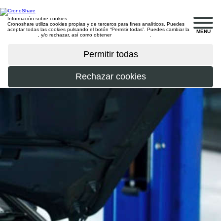
Información sobre cookies
Cronoshare utiliza cookies propias y de terceros para fines analíticos. Puedes
aceptar todas las cookies pulsando el botón “Permitir todas”. Puedes cambiar la
MENU
configuración
, y/o rechazar, así como obtener
más información
.