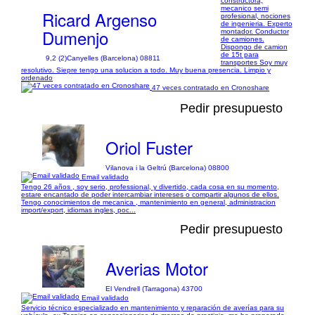
constructora,
mecanico semi
Ricard Argenso
profesional, nociones
de ingenieria. Experto
Dumenjo
montador. Conductor
de camiones.
Dispongo de camion
de 15t para
9,2 (2)
Canyelles (Barcelona) 08811
transportes Soy muy
resolutivo. Siepre tengo una solucion a todo. Muy buena presencia. Limpio y
ordenado
47 veces contratado en Cronoshare
Pedir presupuesto
Oriol Fuster
Vilanova i la Geltrú (Barcelona) 08800
Email validado
Tengo 26 años , soy serio, professional, y divertido, cada cosa en su momento,
estare encantado de poder intercambiar intereses o compartir algunos de ellos.
Tengo conocimientos de mecanica , mantenimiento en general, administracion
import/export, idiomas ingles, poc...
Pedir presupuesto
Averias Motor
El Vendrell (Tarragona) 43700
Email validado
Servicio técnico especializado en mantenimiento y reparación de averías para su