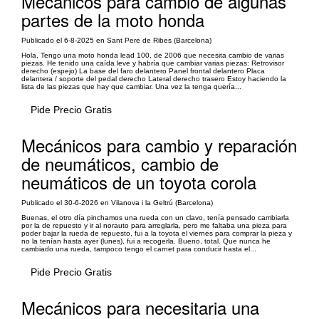
Mecánicos para cambio de algunas
partes de la moto honda
Publicado el 6-8-2025 en Sant Pere de Ribes (Barcelona)
Hola, Tengo una moto honda lead 100, de 2006 que necesita cambio de varias
piezas. He tenido una caída leve y habría que cambiar varias piezas: Retrovisor
derecho (espejo) La base del faro delantero Panel frontal delantero Placa
delantera / soporte del pedal derecho Lateral derecho trasero Estoy haciendo la
lista de las piezas que hay que cambiar. Una vez la tenga quería...
Pide Precio Gratis
Mecánicos para cambio y reparación
de neumáticos, cambio de
neumáticos de un toyota corola
Publicado el 30-6-2026 en Vilanova i la Geltrú (Barcelona)
Buenas, el otro día pinchamos una rueda con un clavo, tenía pensado cambiarla
por la de repuesto y ir al norauto para arreglarla, pero me faltaba una pieza para
poder bajar la rueda de repuesto, fui a la toyota el viernes para comprar la pieza y
no la tenían hasta ayer (lunes), fui a recogerla. Bueno, total. Que nunca he
cambiado una rueda, tampoco tengo el carnet para conducir hasta el...
Pide Precio Gratis
Mecánicos para necesitaria una