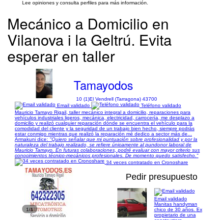
Lee opiniones y consulta perfiles para más información.
Mecánico a Domicilio en
Vilanova i la Geltrú. Evita
esperar en taller
Tamayodos
10 (1)
El Vendrell (Tarragona) 43700
Email validado
Teléfono validado
Mauricio Tamayo Rigail, taller mecánico integral a domicilio, reparaciones para
vehículos industriales ligeros, mecánica, electricidad, carrocería, me desplazo a
domicilio y realizó cualquier reparación dónde se encuentra el vehículo para la
comodidad del cliente y la seguridad de un trabajo bien hecho, siempre podrás
estar conmigo mientras que realizó la reparación mé dedico a sector más de...
Armakuni dice:
"Quiero señalar que mi puntuación sobre profesionalidad y por la
naturaleza del trabajo realizado, se refiere únicamente al pundonor laboral de
Mauricio Tamayo. En futuras colaboraciones, podré evaluar con mayor criterio sus
conocimientos técnico-mecánicos profesionales. De momento quedo satisfecho."
34 veces contratado en Cronoshare
Pedir presupuesto
Email validado
Manitas handyman
1/1
chico de 30 años. Ex
propietario de una