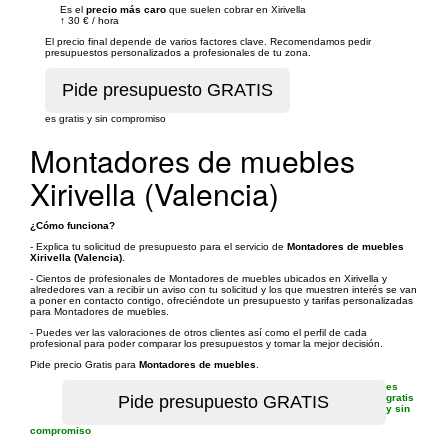
Es el
precio más caro
que suelen cobrar en Xirivella
↑
30 €
/
hora
El precio final depende de varios factores clave. Recomendamos pedir
presupuestos personalizados a profesionales de tu zona.
es gratis y sin compromiso
Montadores de muebles
Xirivella (Valencia)
¿Cómo funciona?
- Explica tu solicitud de presupuesto para el servicio de
Montadores de muebles
Xirivella (Valencia)
.
- Cientos de profesionales de Montadores de muebles ubicados en Xirivella y
alrededores van a recibir un aviso con tu solicitud y los que muestren interés se van
a poner en contacto contigo, ofreciéndote un presupuesto y tarifas personalizadas
para Montadores de muebles.
- Puedes ver las valoraciones de otros clientes así como el perfil de cada
profesional para poder comparar los presupuestos y tomar la mejor decisión.
Pide precio Gratis para
Montadores de muebles
.
es
gratis
y sin
compromiso