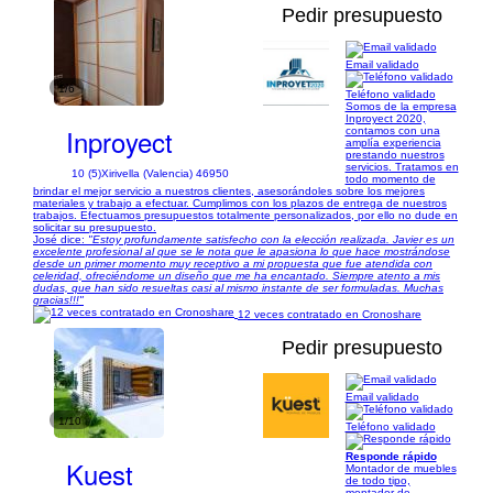
Pedir presupuesto
Email validado
1/6
Teléfono validado
Somos de la empresa
Inproyect 2020,
Inproyect
contamos con una
amplía experiencia
prestando nuestros
servicios. Tratamos en
10 (5)
Xirivella (Valencia) 46950
todo momento de
brindar el mejor servicio a nuestros clientes, asesorándoles sobre los mejores
materiales y trabajo a efectuar. Cumplimos con los plazos de entrega de nuestros
trabajos. Efectuamos presupuestos totalmente personalizados, por ello no dude en
solicitar su presupuesto.
José dice:
"Estoy profundamente satisfecho con la elección realizada. Javier es un
excelente profesional al que se le nota que le apasiona lo que hace mostrándose
desde un primer momento muy receptivo a mi propuesta que fue atendida con
celeridad, ofreciéndome un diseño que me ha encantado. Siempre atento a mis
dudas, que han sido resueltas casi al mismo instante de ser formuladas. Muchas
gracias!!!"
12 veces contratado en Cronoshare
Pedir presupuesto
Email validado
1/10
Teléfono validado
Responde rápido
Kuest
Montador de muebles
de todo tipo,
montador de