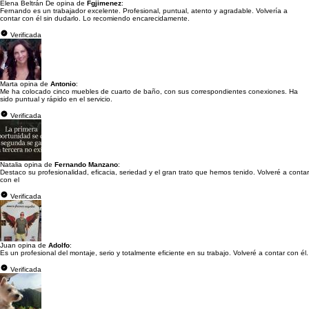
Elena Beltrán De opina de
Fgjimenez
:
Fernando es un trabajador excelente. Profesional, puntual, atento y agradable. Volvería a
contar con él sin dudarlo. Lo recomiendo encarecidamente.
Verificada
Marta opina de
Antonio
:
Me ha colocado cinco muebles de cuarto de baño, con sus correspondientes conexiones. Ha
sido puntual y rápido en el servicio.
Verificada
Natalia opina de
Fernando Manzano
:
Destaco su profesionalidad, eficacia, seriedad y el gran trato que hemos tenido. Volveré a contar
con el
Verificada
Juan opina de
Adolfo
:
Es un profesional del montaje, serio y totalmente eficiente en su trabajo. Volveré a contar con él.
Verificada