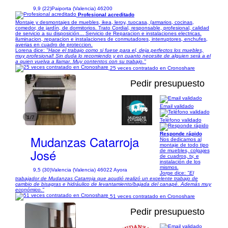
9,9 (22)
Paiporta (Valencia) 46200
Profesional acreditado
Montaje y desmontajes de muebles, ikea, leroy, tuocasa, (armarios, cocinas,
comedor, de jardín, de dormitorios. Trato Cordial, responsable, profesional, calidad
de servicio a su disposición... Servicio de Reparacion e instalaciones electricas.
iluminacion, reparacion e instalaciones de conmutadores, interruptores, enchufes,
averias en cuadro de proteccion.
Lorena dice:
"Hace el trabajo como si fuese para el, deja perfectos los muebles,
muy profesional! Sin duda lo recomiendo y en cuanto necesite de alguien será a el
a quien vuelva a llamar. Muy contentos con su trabajo."
25 veces contratado en Cronoshare
Pedir presupuesto
Email validado
1/7
Teléfono validado
Responde rápido
Mudanzas Catarroja
Nos dedicamos al
montaje de todo tipo
José
de muebles, colgajes
de cuadros, tv, e
instalación de los
mismos.
9,5 (30)
Valencia (Valencia) 46022 Ayora
Jorge dice:
"El
trabajador de Mudanzas Catarroja que acudió realizó un excelente trabajo de
cambio de bisagras e hidráulico de levantamiento/bajada del canapé. Además muy
económico."
51 veces contratado en Cronoshare
Pedir presupuesto