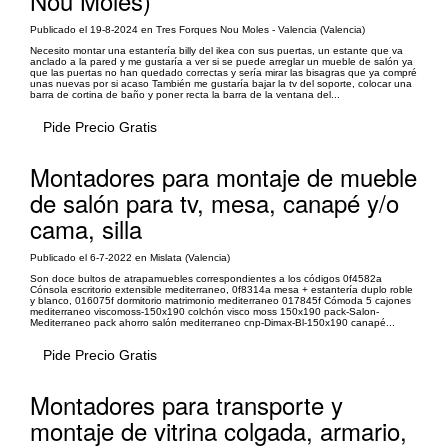
Nou Moles)
Publicado el 19-8-2024 en Tres Forques Nou Moles - Valencia (Valencia)
Necesito montar una estantería billy del ikea con sus puertas, un estante que va
anclado a la pared y me gustaría a ver si se puede arreglar un mueble de salón ya
que las puertas no han quedado correctas y sería mirar las bisagras que ya compré
unas nuevas por si acaso También me gustaría bajar la tv del soporte, colocar una
barra de cortina de baño y poner recta la barra de la ventana del...
Pide Precio Gratis
Montadores para montaje de mueble
de salón para tv, mesa, canapé y/o
cama, silla
Publicado el 6-7-2022 en Mislata (Valencia)
Son doce bultos de atrapamuebles correspondientes a los códigos 0f4582a
Cónsola escritorio extensible mediterraneo, 0f8314a mesa + estantería duplo roble
y blanco, 016075f dormitorio matrimonio mediterraneo 017845f Cómoda 5 cajones
mediterraneo viscomoss-150x190 colchón visco moss 150x190 pack-Salon-
Mediterraneo pack ahorro salón mediterraneo cnp-Dimax-Bl-150x190 canapé...
Pide Precio Gratis
Montadores para transporte y
montaje de vitrina colgada, armario,