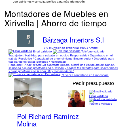
Lee opiniones y consulta perfiles para más información.
Montadores de Muebles en
Xirivella | Ahorro de tiempo
Bárzaga Interiors S.l
9,9 (40)
Valencia (Valencia) 46021 Amistat
Email validado
Teléfono validado
Trabajador / Habilidad para trabajar en equipo Responsable / Organizado en el
trabajo Resolutivo / Capacidad de entendimiento Emprendedor / Disponible para
trabajar horas extras Seriedad / Honestidad
Pepa dice:
"Ángel realizó un excelente trabajo. Montó una cocina metod grande,
solucionó algunos problemas en el diseño y adaptó los muebles para sortear tubos
y otros problemas de la obra. Muy recomendable"
76 veces contratado en Cronoshare
Pedir presupuesto
Email validado
1/57
Teléfono validado
Pol Richard Ramírez
Molina