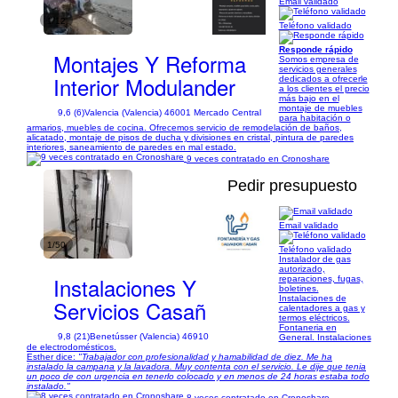
Email validado
1/12
Teléfono validado
Responde rápido
Montajes Y Reforma
Somos empresa de
servicios generales
Interior Modulander
dedicados a ofrecerle
a los clientes el precio
más bajo en el
montaje de muebles
9,6 (6)
Valencia (Valencia) 46001 Mercado Central
para habitación o
armarios, muebles de cocina. Ofrecemos servicio de remodelación de baños,
alicatado, montaje de pisos de ducha y divisiones en cristal, pintura de paredes
interiores, saneamiento de paredes en mal estado.
9 veces contratado en Cronoshare
Pedir presupuesto
Email validado
1/50
Teléfono validado
Instalador de gas
autorizado,
Instalaciones Y
reparaciones, fugas,
boletines.
Instalaciones de
Servicios Casañ
calentadores a gas y
termos eléctricos.
Fontaneria en
9,8 (21)
Benetússer (Valencia) 46910
General. Instalaciones
de electrodomésticos.
Esther dice:
"Trabajador con profesionalidad y hamabilidad de diez. Me ha
instalado la campana y la lavadora. Muy contenta con el servicio. Le dije que tenia
un poco de con urgencia en tenerlo colocado y en menos de 24 horas estaba todo
instalado."
8 veces contratado en Cronoshare