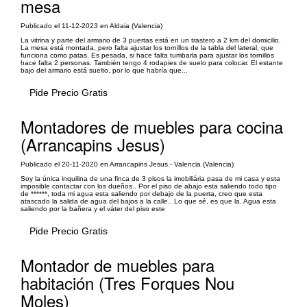
mesa
Publicado el 11-12-2023 en Aldaia (Valencia)
La vitrina y parte del armario de 3 puertas está en un trastero a 2 km del domicilio.
La mesa está montada, pero falta ajustar los tornillos de la tabla del lateral, que
funciona como patas. Es pesada, si hace falta tumbarla para ajustar los tornillos
hace falta 2 personas. También tengo 4 rodapies de suelo para colocar. El estante
bajo del armario está suelto, por lo que habría que...
Pide Precio Gratis
Montadores de muebles para cocina
(Arrancapins Jesus)
Publicado el 20-11-2020 en Arrancapins Jesus - Valencia (Valencia)
Soy la única inquilina de una finca de 3 pisos la imobiliária pasa de mi casa y esta
imposible contactar con los dueños.. Por el piso de abajo esta saliendo todo tipo
de ******, toda mi agua esta saliendo por debajo de la puerta, creo que esta
atascado la salida de agua del bajos a la calle.. Lo que sé, es que la. Agua esta
saliendo por la bañera y el váter del piso este
Pide Precio Gratis
Montador de muebles para
habitación (Tres Forques Nou
Moles)