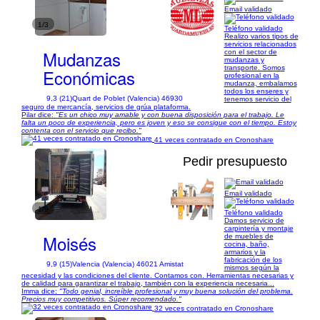
Email validado
1/3
Teléfono validado
Realizo varios tipos de
servicios relacionados
Mudanzas
con el sector de
mudanzas y
transporte. Somos
Económicas
profesional en la
mudanza, embalamos
todos los enseres y
9,3 (21)
Quart de Poblet (Valencia) 46930
tenemos servicio del
seguro de mercancía, servicios de grúa plataforma.
Pilar dice:
"Es un chico muy amable y con buena disposición para el trabajo. Le
falta un poco de experiencia, pero es joven y eso se consigue con el tiempo. Estoy
contenta con el servicio que recibo."
41 veces contratado en Cronoshare
Pedir presupuesto
Email validado
1/9
Teléfono validado
Damos servicio de
carpintería y montaje
Moisés
de muebles de
cocina, baño,
armarios y la
fabricación de los
9,9 (15)
Valencia (Valencia) 46021 Amistat
mismos según la
necesidad y las condiciones del cliente. Contamos con. Herramientas necesarias y
de calidad para garantizar el trabajo, también con la experiencia necesaria...
Imma dice:
"Todo genial, increíble profesional y muy buena solución del problema.
Precios muy competitivos. Súper recomendado."
32 veces contratado en Cronoshare