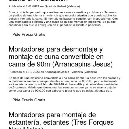
Publicado el 8-11-2021 en Quart de Poblet (Valencia)
Somos un taller pequeño que realizamos camas a medida y colchones. Tenemos
un pedido de una clienta en valencia que necesita alguien que pueda subirle los
bultos y montarle la cama. El montaje es bastante sencillo, con instrucciones. Con
una atornilladora eléctrica y una maza se puede montar sin problema. Se puede
coordinar para que lo entreguen en el portal de la clienta o podemos...
Pide Precio Gratis
Montadores para desmontaje y
montaje de cuna convertible en
cama de 90m (Arrancapins Jesus)
Publicado el 18-1-2023 en Arrancapins Jesus - Valencia (Valencia)
Se trata de una maxicuna convertible a una cama de 90. La base con los cajones y
la plataforma son los correspondientes a una cama de 90×190, pero actualmente
está montada con un colchón de 70×140 sin barandilla y sin el módulo cambiador
de 3 cajones. Habría que desmontar las estructuras que ya no se usan y dejarlo
como una cama de 90x190 con cabecero (para lo que se utiliza algunas de...
Pide Precio Gratis
Montadores para montaje de
estantería, estantes (Tres Forques