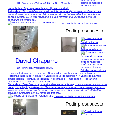
electrodomésticos,
10 (7)
Valencia (Valencia) 46017 San Marcelino
reparaciones
domiciliarias. Soy responsable y prolijo en mi trabajo
Pablo dice:
"Muy satisfecho con el servicio de montaje contratado. Esteban es
puntual, muy profesional en el desempeño de su trabajo. Muy buena relación
calidad precio. Sí, lo recomendaría a otras familias, que busquen gente de
confianza y profesional."
10 veces contratado en Cronoshare
Pedir presupuesto
Email validado
1/10
Teléfono validado
Responde rápido
David Chaparro
La misión principal es
ayudar hacer los
sueños realidad de
nuestros clientes.
10 (4)
Xirivella (Valencia) 46950
Brindar un servicio de
calidad y trabajar con excelencia. Seriedad y cumplimiento Especialista en: ✓
Reformas integrales ✓ pladur ✓ vallas bloque de hormigón ✓ vallas de alambre
simple torsión ✓ pintura en general ✓ alicatados ✓ monocapa ✓ fontanería ✓
electricidad ✓ parquets ✓ solera de...
Diana dice:
"David es muy profesional es su trabajo, muy meticuloso en todo lo que
hace , muy limpio y ordenado . He quedado muy contenta con su trabajo y con su
simpatía y amabilidad cada día que iba a trabajar, lo recomiendo al 100x100 a
marcado diferencia con su forma de trabajar."
5 veces contratado en Cronoshare
Pedir presupuesto