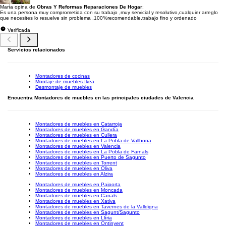
María opina de
Obras Y Reformas Reparaciones De Hogar
:
Es una persona muy comprometida con su trabajo ,muy servicial y resolutivo,cualquier arreglo
que necesites lo resuelve sin problema .100%recomendable.trabajo fino y ordenado
Verificada
Servicios relacionados
Montadores de cocinas
Montaje de muebles Ikea
Desmontaje de muebles
Encuentra Montadores de muebles en las principales ciudades de Valencia
Montadores de muebles en Catarroja
Montadores de muebles en Gandía
Montadores de muebles en Cullera
Montadores de muebles en La Pobla de Vallbona
Montadores de muebles en Valencia
Montadores de muebles en La Pobla de Farnals
Montadores de muebles en Puerto de Sagunto
Montadores de muebles en Torrent
Montadores de muebles en Oliva
Montadores de muebles en Alzira
Montadores de muebles en Paiporta
Montadores de muebles en Moncada
Montadores de muebles en Canals
Montadores de muebles en Xativa
Montadores de muebles en Tavernes de la Valldigna
Montadores de muebles en Sagunt/Sagunto
Montadores de muebles en Llíria
Montadores de muebles en Ontinyent