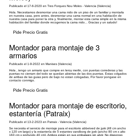
Publicado el 17-6-2020 en Tres Forques Nou Moles - Valencia (Valencia)
Hola. Necesitamos desmontar una cama nido de un piso de un familiar y montarla
en nuestra casa, pero antes, desmontar una cama normal en una habitación de
nuestra casa para poner la otra y, finalmente, montar esta cama simple en la misma
habitación del familiar donde recogemos la cama nido... Gracias y un saludo!
Pide Precio Gratis
Montador para montaje de 3
armarios
Publicado el 1-9-2022 en Manises (Valencia)
Hola , tengo un armario que compre en leroy merlin, con puertas correderas y las
puertas no cierrarn del todo se quedan abiertas de las dos puertas. Estas colgados
de arribas de las guias pero de bajo no estan cologadas, Por favor pongase en
contacto conmigo.
Pide Precio Gratis
Montador para montaje de escritorio,
estantería (Patraix)
Publicado el 13-2-2023 en Patraix - Valencia (Valencia)
Se necesita el servicio de montaje para el escritorio abbetved de jysk (48 cm ancho
x 120 cm largo) y la estantería de 5 estantes vandborg de jysk (ancho 80 cm x alto
163 cm x profundo 40 cm). Ambos están en sus embalajes sin abrir. No dispongo