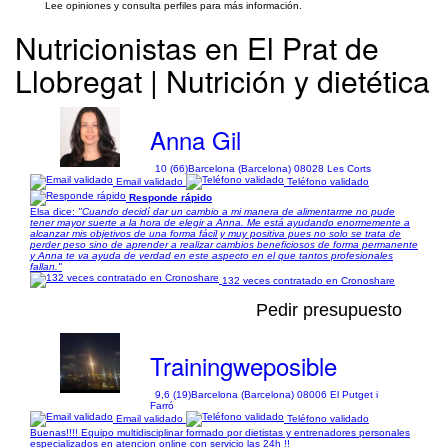
Lee opiniones y consulta perfiles para más información.
Nutricionistas en El Prat de
Llobregat | Nutrición y dietética
Anna Gil
10 (66)
Barcelona (Barcelona) 08028 Les Corts
Email validado
Teléfono validado
Responde rápido
Elsa dice:
"Cuando decidí dar un cambio a mi manera de alimentarme no pude
tener mayor suerte a la hora de elegir a Anna. Me está ayudando enormemente a
alcanzar mis objetivos de una forma fácil y muy positiva pues no solo se trata de
perder peso sino de aprender a realizar cambios beneficiosos de forma permanente
y Anna te va ayuda de verdad en este aspecto en el que tantos profesionales
fallan."
132 veces contratado en Cronoshare
Pedir presupuesto
Trainingweposible
9,6 (19)
Barcelona (Barcelona) 08006 El Putget i
Farró
Email validado
Teléfono validado
Buenas!!!! Equipo multidisciplinar formado por dietistas y entrenadores personales
especializados en atencion online con servicio las 24h !!