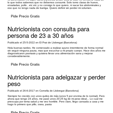
lo que todos sabemos que no debemos consumir. Solo tomo claras de huevo,
ensaladas, pollo , etc etc y no consigo lo que quiero, ni sacar los abdominales y
eso que no tengo nada de barriga. Quiero definir sin perder mi volumen.
Pide Precio Gratis
Nutricionista con consulta para
persona de 23 a 30 años
Publicado el 25-5-2022 en El Prat de Llobregat (Barcelona)
Hola buenas tardes. He comenzado a realizar ayuno intermitente de forma normal
sin seguir ninguna pauta, mas que escuchar a mi propio cuerpo. Hace dos años me
diagnosticaron psoriasis y quisiera llevar una alimentación sana y mejorar
considerablemente.
Pide Precio Gratis
Nutricionista para adelgazar y perder
peso
Publicado el 26-6-2017 en Cornella de Llobregat (Barcelona)
Siempre he crecido con unos quilos de más (unos 5 por encima de lo normal). Pero
ahora que tengo 24 años, me pasó unos 20-25 kg de mi peso ideal... Lo cual me
preocupa por tema salud y me veo horrible. Pero claro, llego cansada a casa y me
hago lo primero que pillo, osea, pasta
Pide Precio Gratis