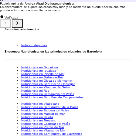
FA
Fabiola opina de
Andrea Abad Dietistanutricionista
:
Es encantadora, te explica las cosas muy bien y de momento no puedo decir mucho más
porque solo tuve una consulta de momento.
Verificada
Servicios relacionados
Nutrición deportiva
Encuentra Nutricionista en las principales ciudades de Barcelona
Nutricionista en Barcelona
Nutricionista en Igualada
Nutricionista en Pineda de Mar
Nutricionista en Molins de Rei
Nutricionista en Olesa de Montserrat
Nutricionista en Sant Boi de Llobregat
Nutricionista en Vilanova i la Geltrú
Nutricionista en Rubí
Nutricionista en Cerdanyola del Vallès
Nutricionista en Sant Fost de Campsentelles
Nutricionista en Viladecans
Nutricionista en Sant Andreu de la Barca
Nutricionista en Barbera del Valles
Nutricionista en Malgrat de mar
Nutricionista en Calella
Nutricionista en Terrassa
Nutricionista en Castellar del Vallès
Nutricionista en Premià de Mar
Nutricionista en Vilassar de Mar
Nutricionista en Sant Andreu de Llavaneres