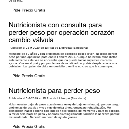
96 kg me...
Pide Precio Gratis
Nutricionista con consulta para
perder peso por operación corazón
cambio válvula
Publicado el 23-9-2020 en El Prat de Llobregat (Barcelona)
Mi madre de 69 años y con problemas de obesidad desde joven, necesita perder
peso por una operación para enero-Febrero 2021. Aunque ha hecho otras dietas
anteriormente esta vez se encuentra que no puede tomar suplementos como
ayuda. Vive en el prat y por problemas de movilidad no podría desplazarse a otra
población. La opción de visita en domicilio o on line no creo que la contemple....
Pide Precio Gratis
Nutricionista para perder peso
Publicado el 5-9-2019 en El Prat de Llobregat (Barcelona)
Hola necesito bajar de peso actualmente estoy de baja en mi trabajo porque tengo
problemas de espalda y voy muy dolorida ahora empezare rehabilitación. Me
prohibieron hacer deporte solo puedo hacer piscina de momento y para mi espalda
lo mejor sera bajar de peso y ademas psicológicamente también lo necesito porque
me siento fatal. Necesito un poco de ayuda gracias
Pide Precio Gratis