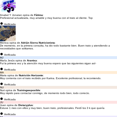
Anabel Y Jonatan opina de
Fátima
:
Prefesional actualizada, muy amable y muy buena con el trato al cliente. Top
Verificada
Monica opina de
Adrián Sierra Nutricionista
:
De momento, en la primera consulta, ha ido todo bastante bien. Buen trato y atendiendo a
necesidades que solitamos.
Verificada
MJ
María Jesús opina de
Arantxa
:
Fui la primera vez y la atención muy buena espero que las siguientes sigan así-
Verificada
MA
Maria opina de
Nutrición Horizonte
:
Muy contenta con el trato recibido por Karina. Excelente profesional, la recomiendo.
Verificada
NU
Nuri opina de
Trainingweposible
:
Muy rápido para contactar conmigo, de momento todo bien, todo correcto.
Verificada
JU
Juan opina de
Dietaryplus
:
Estuve 1 mes con ellos y muy bien, buen trato, profesionales. Perdí los 3 k que quería
Verificada