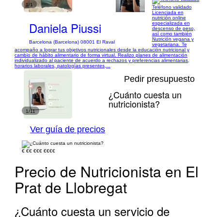
1/1
Teléfono validado
Licenciada en
nutrición online
Daniela Piussi
especializada en
descenso de peso,
así como también
Nutrición vegana y
Barcelona (Barcelona) 08001 El Raval
vegetariana. Te
acompaño a lograr tus objetivos nutricionales desde la educación nutricional y
cambio de hábito alimentario de forma virtual. Realizo planes de alimentación
individualizado al paciente de acuerdo a rechazos y preferencias alimentarias,
horarios laborales, patologías presentes,...
Pedir presupuesto
¿Cuánto cuesta un
nutricionista?
1/11
Ver guía de precios
€
€€
€€€
€€€€
Precio de Nutricionista en El
Prat de Llobregat
¿Cuánto cuesta un servicio de