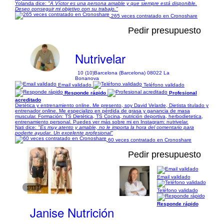
Yolanda dice:
"A Víctor es una persona amable y que siempre está disponible.
Deseo conseguir mi objetivo con su trabajo."
265 veces contratado en Cronoshare
Pedir presupuesto
Nutrivelar
10 (10)
Barcelona (Barcelona) 08022 La
Bonanova
Email validado
Teléfono validado
Responde rápido
Profesional
acreditado
Dietética y entrenamiento online. Me presento, soy David Velarde, Dietista titulado y
entrenador online. Me especializo en pérdida de grasa y ganancia de masa
muscular. Formación: TS Dietética, TS Cocina, nutrición deportiva, herbodietetica,
entrenamiento personal. Puedes ver más sobre mi en Instagram: nutrivelar.
Nati dice:
"Es muy atento y amable, no le importa la hora del comentario para
poderte ayudar. Un excelente profesional"
60 veces contratado en Cronoshare
Pedir presupuesto
Email validado
1/11
Teléfono validado
Responde rápido
Janise Nutrición