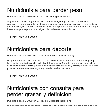
Nutricionista para perder peso
Publicado el 15-5-2019 en El Prat de Llobregat (Barcelona)
Soy discapacitado, voy en silla de ruedas. Tengo espina bifida a nivel lumbar.
Además soy alérgico al latex. Justo cuando seguía un proceso más o menos bien
de una dieta, he tenido problemas familiares y personales que me han hecho llegar
hasta este punto por incluso algun dia problema de respiración
Pide Precio Gratis
Nutricionista para deporte
Publicado el 15-7-2017 en Cornella de Llobregat (Barcelona)
Me gustaria tener una dieta la cual me permita estar bien muscularmente, por q
llevo un tiempo trabajando en la hosteleria(italiano) y solo he estado comiendo y
cenanado pasta y pizza y noto q muscularmente estoy muy mal y yo juego a futbol
y me lo he estado notando y me gustaria cambiar la dieta
Pide Precio Gratis
Nutricionista con consulta para
perder grasas y definicion
Publicado el 14-9-2020 en El Prat de Llobregat (Barcelona)
Mi alimentación es super sana y proteica desde toda la vida, no consumo nada de