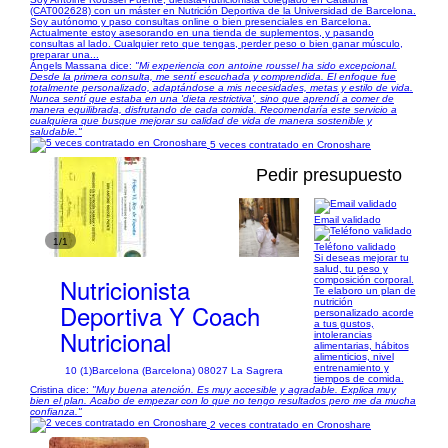
(CAT002628) con un máster en Nutrición Deportiva de la Universidad de Barcelona.
Soy autónomo y paso consultas online o bien presenciales en Barcelona.
Actualmente estoy asesorando en una tienda de suplementos, y pasando
consultas al lado. Cualquier reto que tengas, perder peso o bien ganar músculo,
preparar una...
Àngels Massana dice:
"Mi experiencia con antoine roussel ha sido excepcional.
Desde la primera consulta, me sentí escuchada y comprendida. El enfoque fue
totalmente personalizado, adaptándose a mis necesidades, metas y estilo de vida.
Nunca sentí que estaba en una 'dieta restrictiva', sino que aprendí a comer de
manera equilibrada, disfrutando de cada comida. Recomendaría este servicio a
cualquiera que busque mejorar su calidad de vida de manera sostenible y
saludable."
5 veces contratado en Cronoshare
Pedir presupuesto
Email validado
1/1
Teléfono validado
Si deseas mejorar tu
salud, tu peso y
Nutricionista
composición corporal.
Te elaboro un plan de
nutrición
Deportiva Y Coach
personalizado acorde
a tus gustos,
Nutricional
intolerancias
alimentarias, hábitos
alimenticios, nivel
entrenamiento y
10 (1)
Barcelona (Barcelona) 08027 La Sagrera
tiempos de comida.
Cristina dice:
"Muy buena atención. Es muy accesible y agradable. Explica muy
bien el plan. Acabo de empezar con lo que no tengo resultados pero me da mucha
confianza."
2 veces contratado en Cronoshare