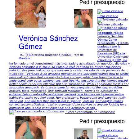
Pedir presupuesto
Email validado
1/3
Teléfono validado
Responde rápido
Verónica Sánchez
Verónica Sánchez
Gómez Como
Gómez
Nutricionista y Dietista
graduada por la
Universitat de
Barcelona (UB) y la
9,7 (6)
Barcelona (Barcelona) 08038 Parc de
Universitat Carlemany
Montjuïc
d'Andorra (UCM), me
he formado en el conocimiento más avanzado y actualizado en nutrición, dietética y
ciencias aplicadas a la salud. Mi enfoque está centrado en ofrecer soluciones
nutricionales personalizadas que mejoren la calidad de vida de mis pacientes de...
Kulot dice:
"Verónica is an amazing nutritionist who truly understands how to create
personalized plans that are easy to follow and enjoyable. She takes the time to
understand your goals, preferences, and lifestyle, ensuring that the journey toward
better health is not just effective but also sustainable. What i appreciate most is her
supportive approach. Verónica is there for you every step of the way, providing
practical tools, meal ideas, and constant motivation. There’s no pressure for
extreme diets or unhealthy restrictions; instead, she focuses on balanced eating
habits that make you feel good. Her professional background and expertise really
stand out, and the fact that she’s fluent in spanish, catalan, and english makes
communication effortless. I highly recommend her services to anyone looking for a
nutritionist who is both knowledgeable and genuinely caring."
7 veces contratado en Cronoshare
Pedir presupuesto
Email validado