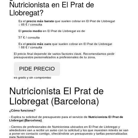
Nutricionista en El Prat de
Llobregat?
Es el
precio más barato
que suelen cobrar en El Prat de Llobregat
↓
46 €
/
consulta
El
precio medio
en El Prat de Llobregat es de
57 €
/
consulta
Es el
precio más caro
que suelen cobrar en El Prat de Llobregat
↑
68 €
/
consulta
El precio final depende de varios factores clave. Recomendamos pedir
presupuestos personalizados a profesionales de tu zona.
es gratis y sin compromiso
Nutricionista El Prat de
Llobregat (Barcelona)
¿Cómo funciona?
- Explica tu solicitud de presupuesto para el servicio de
Nutricionista El Prat de
Llobregat (Barcelona)
.
- Cientos de profesionales de Nutricionista ubicados en El Prat de Llobregat y
alrededores van a recibir un aviso con tu solicitud y los que muestren interés se van
a poner en contacto contigo, ofreciéndote un presupuesto y tarifas personalizadas
para Nutricionista.