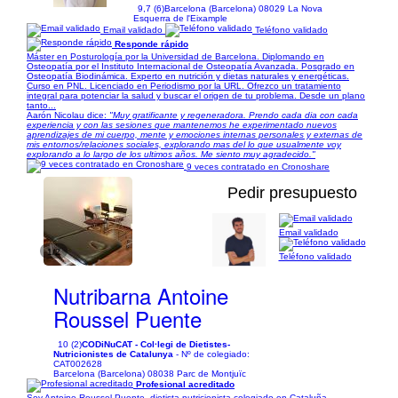
9,7 (6)
Barcelona (Barcelona) 08029 La Nova
Esquerra de l'Eixample
Email validado
Teléfono validado
Responde rápido
Máster en Posturología por la Universidad de Barcelona. Diplomando en
Osteopatía por el Instituto Internacional de Osteopatía Avanzada. Posgrado en
Osteopatía Biodinámica. Experto en nutrición y dietas naturales y energéticas.
Curso en PNL. Licenciado en Periodismo por la URL. Ofrezco un tratamiento
integral para potenciar la salud y buscar el origen de tu problema. Desde un plano
tanto...
Aarón Nicolau dice:
"Muy gratificante y regeneradora. Prendo cada dia con cada
experiencia y con las sesiones que mantenemos he experimentado nuevos
aprendizajes de mi cuerpo, mente y emociones internas personales y externas de
mis entornos/relaciones sociales, explorando mas del lo que usualmente voy
explorando a lo largo de los ultimos años. Me siento muy agradecido."
9 veces contratado en Cronoshare
Pedir presupuesto
Email validado
1/2
Teléfono validado
Nutribarna Antoine
Roussel Puente
10 (2)
CODiNuCAT - Col·legi de Dietistes-
Nutricionistes de Catalunya
- Nº de colegiado:
CAT002628
Barcelona (Barcelona) 08038 Parc de Montjuïc
Profesional acreditado
Soy Antoine Roussel Puente, dietista-nutricionista colegiado en Cataluña