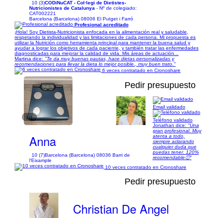
10 (3)
CODiNuCAT - Col·legi de Dietistes-
Nutricionistes de Catalunya
- Nº de colegiado:
CAT002221
Barcelona (Barcelona) 08006 El Putget i Farró
Profesional acreditado
¡Hola! Soy Dietista-Nutricionista enfocada en la alimentación real y saludable,
respetando la individualidad y las limitaciones de cada persona. Mi propuesta es
utilizar la Nutrición como herramienta principal para mantener la buena salud y
ayudar a lograr los objetivos de cada paciente, y también tratar las enfermedades
diagnosticadas para mejorar la calidad de vida. Mis áreas de actuación...
Martina dice:
"Te da muy buenas pautas, hace dietas personalizadas y
recomendaciones para llevar la dieta lo mejor posible., muy buen trato."
6 veces contratado en Cronoshare
Pedir presupuesto
Email validado
1/1
Teléfono validado
Jonathan dice:
"Una
gran profesional. Muy
Anna
atenta a todo,
siempre aclarando
cualquier duda que
puedas tener. 120%
10 (7)
Barcelona (Barcelona) 08036 Barri de
recomendable🙂"
l'Eixample
10 veces contratado en Cronoshare
Pedir presupuesto
Christian De Angel