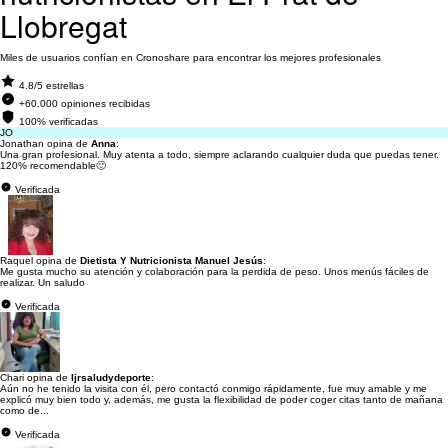
Llobregat
Miles de usuarios confían en Cronoshare para encontrar los mejores profesionales
4.8/5 estrellas
+60.000 opiniones recibidas
100% verificadas
JO
Jonathan opina de
Anna
:
Una gran profesional. Muy atenta a todo, siempre aclarando cualquier duda que puedas tener.
120% recomendable🙂
Verificada
Raquel opina de
Dietista Y Nutricionista Manuel Jesús
:
Me gusta mucho su atención y colaboración para la perdida de peso. Unos menús fáciles de
realizar. Un saludo
Verificada
Chari opina de
Ijrsaludydeporte
:
Aún no he tenido la visita con él, pero contactó conmigo rápidamente, fue muy amable y me
explicó muy bien todo y, además, me gusta la flexibilidad de poder coger citas tanto de mañana
como de...
Verificada