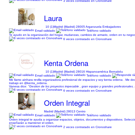
3 veces contratado en Cronoshare
Laura
10 (1)
Madrid (Madrid) 28005 Arganzuela Embajadores
Email validado
Teléfono validado
Te ayudo en la organización del hogar, mudanzas, cambios de armario, orden en tu negoci
6 veces contratado en Cronoshare
Kenta Ordena
10 (1)
Madrid (Madrid) 28016 Hispanoamérica Bernabéu
Email validado
Teléfono validado
Me llamo ainhara revilla organizadora profesional de espacios y soy kenta ordena . Me de
trabajo en @kenta_ordena.
Vanesa dice:
"Gestion de los proyectos impecable , gran equipo y grandes profesionales. 
6 veces contratado en Cronoshare
Orden Integral
Madrid (Madrid) 28013 Centro
Email validado
Teléfono validado
Orden integral te ayuda a organizar espacios, objetos, documentos y dispositivos. Selecc
enseñarán a mantener el orden.
2 veces contratado en Cronoshare