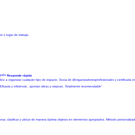
o o lugar de trabajo.
Responde rápido
dico a organizar cualquier tipo de espacio. Socia de @organizadoresprofesionales y certificada
Eficacia y eficiencia , aportan ideas y mejoras. Totalmente recomendable"
ionar, clasificar y ubicar de manera óptima objetos en elementos apropiados. Método personaliza