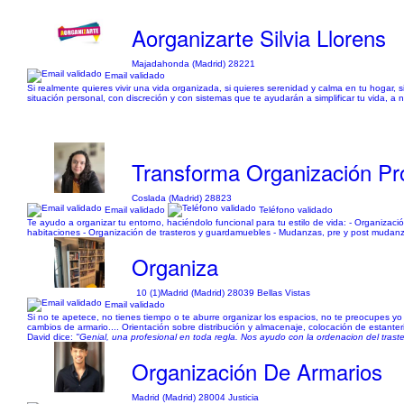
Aorganizarte Silvia Llorens
Majadahonda (Madrid) 28221
Email validado
Si realmente quieres vivir una vida organizada, si quieres serenidad y calma en tu hogar,
situación personal, con discreción y con sistemas que te ayudarán a simplificar tu vida, a
Transforma Organización Pro
Coslada (Madrid) 28823
Email validado
Teléfono validado
Te ayudo a organizar tu entorno, haciéndolo funcional para tu estilo de vida: - Organizaci
habitaciones - Organización de trasteros y guardamuebles - Mudanzas, pre y post mudanza
Organiza
10 (1)
Madrid (Madrid) 28039 Bellas Vistas
Email validado
Si no te apetece, no tienes tiempo o te aburre organizar los espacios, no te preocupes y
cambios de armario.... Orientación sobre distribución y almacenaje, colocación de estant
David dice:
"Genial, una profesional en toda regla. Nos ayudo con la ordenacion del traste
Organización De Armarios
Madrid (Madrid) 28004 Justicia