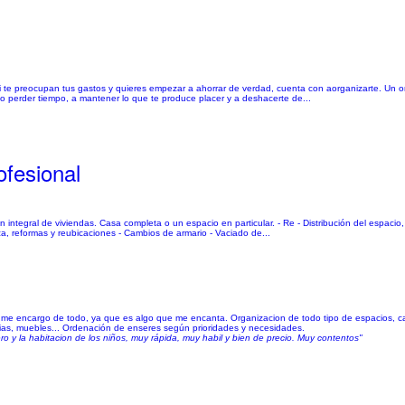
 si te preocupan tus gastos y quieres empezar a ahorrar de verdad, cuenta con aorganizarte. Un 
 no perder tiempo, a mantener lo que te produce placer y a deshacerte de...
fesional
ón integral de viviendas. Casa completa o un espacio en particular. - Re - Distribución del espaci
, reformas y reubicaciones - Cambios de armario - Vaciado de...
o me encargo de todo, ya que es algo que me encanta. Organizacion de todo tipo de espacios, ca
erias, muebles... Ordenación de enseres según prioridades y necesidades.
ro y la habitacion de los niños, muy rápida, muy habil y bien de precio. Muy contentos"