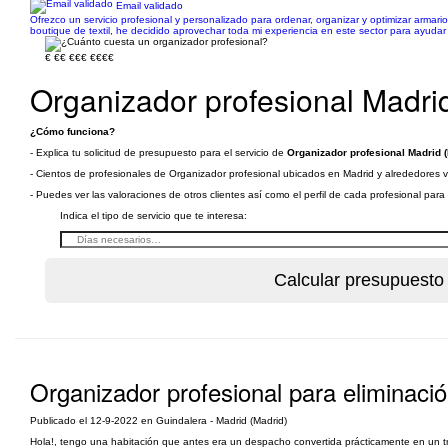
Email validado
Ofrezco un servicio profesional y personalizado para ordenar, organizar y optimizar armar
boutique de textil, he decidido aprovechar toda mi experiencia en este sector para ayudar
€
€€
€€€
€€€€
Organizador profesional Madri
¿Cómo funciona?
- Explica tu solicitud de presupuesto para el servicio de
Organizador profesional Madrid (
- Cientos de profesionales de Organizador profesional ubicados en Madrid y alrededores va
- Puedes ver las valoraciones de otros clientes así como el perfil de cada profesional par
Indica el tipo de servicio que te interesa:
Organizador profesional para eliminac
Publicado el 12-9-2022 en Guindalera - Madrid (Madrid)
Hola!, tengo una habitación que antes era un despacho convertida prácticamente en un tr