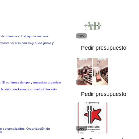
 de Interiores. Trabajo de manera
1/27
 decorar el piso con muy buen gusto y
Pedir presupuesto
. Si no tienes tiempo y necesitas organizar
1/31
la visión de karina y su método ha sido
Pedir presupuesto
te personalizados. Organización de
1/93
,...