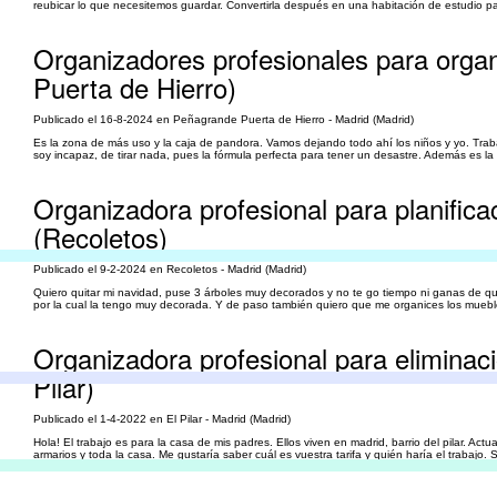
reubicar lo que necesitemos guardar. Convertirla después en una habitación de estudio pa
Organizadores profesionales para organ
Puerta de Hierro)
Publicado el 16-8-2024 en Peñagrande Puerta de Hierro - Madrid (Madrid)
Es la zona de más uso y la caja de pandora. Vamos dejando todo ahí los niños y yo. Trab
soy incapaz, de tirar nada, pues la fórmula perfecta para tener un desastre. Además es la 
Organizadora profesional para planific
(Recoletos)
Publicado el 9-2-2024 en Recoletos - Madrid (Madrid)
Quiero quitar mi navidad, puse 3 árboles muy decorados y no te go tiempo ni ganas de qu
por la cual la tengo muy decorada. Y de paso también quiero que me organices los muebl
Organizadora profesional para eliminac
Pilar)
Publicado el 1-4-2022 en El Pilar - Madrid (Madrid)
Hola! El trabajo es para la casa de mis padres. Ellos viven en madrid, barrio del pilar. 
armarios y toda la casa. Me gustaría saber cuál es vuestra tarifa y quién haría el trabajo. 