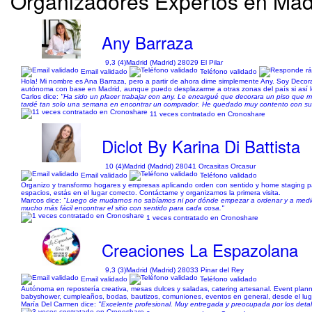
Organizadores Expertos en Madr
Any Barraza
9,3 (4)
Madrid (Madrid) 28029 El Pilar
Email validado
Teléfono validado
Hola! Mi nombre es Ana Barraza, pero a partir de ahora dime simplemente Any. Soy Decora
autónoma con base en Madrid, aunque puedo desplazarme a otras zonas del país si así lo r
Carlos dice:
"Ha sido un placer trabajar con any. Le encargué que decorara un piso que me
tardé tan solo una semana en encontrar un comprador. He quedado muy contento con su ser
11 veces contratado en Cronoshare
Diclot By Karina Di Battista
10 (4)
Madrid (Madrid) 28041 Orcasitas Orcasur
Email validado
Teléfono validado
Organizo y transformo hogares y empresas aplicando orden con sentido y home staging para a
espacios, estás en el lugar correcto. Contáctame y organizamos la primera visita.
Marcos dice:
"Luego de mudarnos no sabíamos ni por dónde empezar a ordenar y a medida q
mucho más fácil encontrar el sitio con sentido para cada cosa."
1 veces contratado en Cronoshare
Creaciones La Espazolana
9,3 (3)
Madrid (Madrid) 28033 Pinar del Rey
Email validado
Teléfono validado
Autónoma en repostería creativa, mesas dulces y saladas, catering artesanal. Event pla
babyshower, cumpleaños, bodas, bautizos, comuniones, eventos en general, desde el lugar
María Del Carmen dice:
"Excelente profesional. Muy entregada y preocupada por los detal