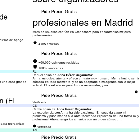
.
Pide Precio Gratis
nde
profesionales en Madrid
Miles de usuarios confían en Cronoshare para encontrar los mejores
profesionales
roblema de apego,
4.8/5 estrellas
Pide Precio Gratis
s
+60.000 opiniones recibidas
100% verificadas
RL
Raquel opina de
Anna Pérez Organnitza
:
Anna, es dulce, atenta y ofrece un trato muy humano. Me ha hecho sentir
es una casa grande
cómoda en todo momento, y se ha adaptado a mi agenda con la mejor
actitud. El resultado es justo lo que necesitaba, y no...
Pide Precio Gratis
n (El
Verificada
CS
Carme opina de
Anna Pérez Organnitza
:
La experiencia con Anna ha sido excelente. En seguida capto mi
problema y puso manos a la obra facilitando el proceso de una forma muy
profesional. Ahora tengo los armarios con un orden cómodo,...
 para reorganizar
Verificada
AM
Pide Precio Gratis