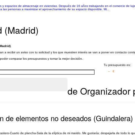
ios y espacios de almacenaje en viviendas. Después de 16 años trabajando en el comercio de lujo 
 a las personas a maximizar el aprovechamiento de su espacio disponible. Mi...
d (Madrid)
Madrid)
.
n a recibir un aviso con tu solicitud y los que muestren interés se van a poner en contacto cont
a poder comparar los presupuestos y tomar la mejor decisión.
Tu presupuesto es:
– €
de Organizador p
ión de elementos no deseados (Guindalera)
astero-Cuarto de plancha-Sala de la elíptica de mi marido. Me gustaría: despejarla de todo lo 