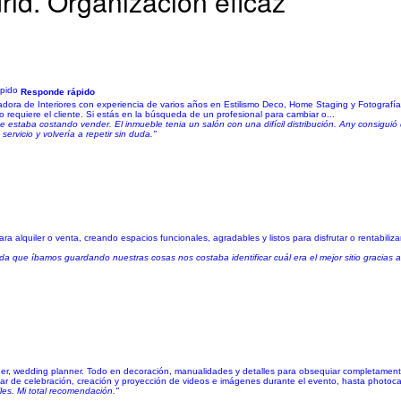
id. Organización eficaz
Responde rápido
dora de Interiores con experiencia de varios años en Estilismo Deco, Home Staging y Fotografía
equiere el cliente. Si estás en la búsqueda de un profesional para cambiar o...
 estaba costando vender. El inmueble tenia un salón con una difícil distribución. Any consiguió
vicio y volvería a repetir sin duda."
lquiler o venta, creando espacios funcionales, agradables y listos para disfrutar o rentabilizar
ue íbamos guardando nuestras cosas nos costaba identificar cuál era el mejor sitio gracias a 
nner, wedding planner. Todo en decoración, manualidades y detalles para obsequiar completamen
 de celebración, creación y proyección de videos e imágenes durante el evento, hasta photocall
les. Mi total recomendación."