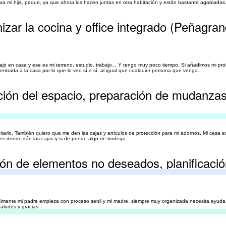
ra mi hija, peque, ya que ahora los hacen juntas en otra habitación y están bastante agobiadas
izar la cocina y office integrado (Peñagra
ajo en casa y ese es mi terreno, estudio, trabajo... Y tengo muy poco tiempo. Si añadimos mi p
entrada a la casa por lo que lo veo sí o sí, al igual que cualquier persona que venga.
ación del espacio, preparación de mudanza
itarlo. También quiero que me den las cajas y artículos de protección para mi adornos. Mi casa 
es donde irán las cajas y si de puede algo de bodego
ión de elementos no deseados, planificació
Actualmente mi padre empieza con proceso senil y mi madre, siempre muy organizada necesita ayuda
Saludos y gracias