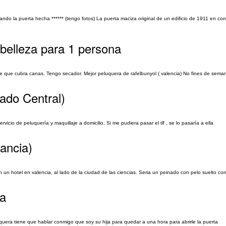
ndo la puerta hecha ****** (tengo fotos) La puerta maciza original de un edificio de 1911 en con
 belleza para 1 persona
nte que cubra canas. Tengo secador. Mejor peluquera de rafelbunyol ( valencia) No fines de sema
ado Central)
icio de peluquería y maquillaje a domicilio. Si me pudiera pasar el tlf , se lo pasaría a ella
ancia)
hotel en valencia, al lado de la ciudad de las ciencias. Seria un peinado con pelo suelto co
ra
uera tiene que hablar conmigo que soy su hija para quedar a una hora para abrirle la puerta