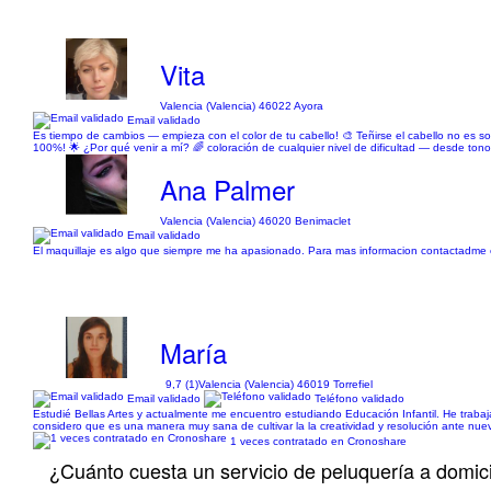
Vita
Valencia (Valencia) 46022 Ayora
Email validado
Es tiempo de cambios — empieza con el color de tu cabello! 🎨 Teñirse el cabello no es sol
100%! 🌟 ¿Por qué venir a mí? 🌈 coloración de cualquier nivel de dificultad — desde tono
Ana Palmer
Valencia (Valencia) 46020 Benimaclet
Email validado
El maquillaje es algo que siempre me ha apasionado. Para mas informacion contactadme en
María
9,7 (1)
Valencia (Valencia) 46019 Torrefiel
Email validado
Teléfono validado
Estudié Bellas Artes y actualmente me encuentro estudiando Educación Infantil. He trab
considero que es una manera muy sana de cultivar la la creatividad y resolución ante nuev
1 veces contratado en Cronoshare
¿Cuánto cuesta un servicio de peluquería a domici