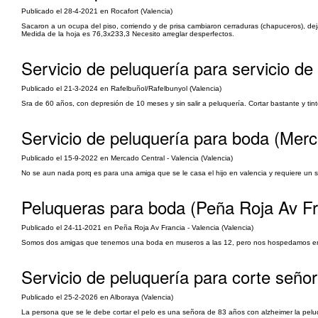
Publicado el 28-4-2021 en Rocafort (Valencia)
Sacaron a un ocupa del piso, corriendo y de prisa cambiaron cerraduras (chapuceros), deja
Medida de la hoja es 76,3x233,3 Necesito arreglar desperfectos.
Servicio de peluquería para servicio de
Publicado el 21-3-2024 en Rafelbuñol/Rafelbunyol (Valencia)
Sra de 60 años, con depresión de 10 meses y sin salir a peluquería. Cortar bastante y ti
Servicio de peluquería para boda (Merc
Publicado el 15-9-2022 en Mercado Central - Valencia (Valencia)
No se aun nada porq es para una amiga que se le casa el hijo en valencia y requiere un serv
Peluqueras para boda (Peña Roja Av Fr
Publicado el 24-11-2021 en Peña Roja Av Francia - Valencia (Valencia)
Somos dos amigas que tenemos una boda en museros a las 12, pero nos hospedamos en un 
Servicio de peluquería para corte seño
Publicado el 25-2-2026 en Alboraya (Valencia)
La persona que se le debe cortar el pelo es una señora de 83 años con alzheimer la peluq