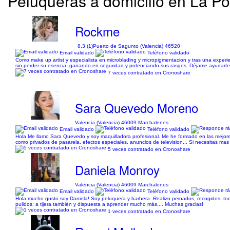
Peluqueras a domicilio en La Po
Rockme
8,3 (1)
Puerto de Sagunto (Valencia) 46520
Email validado
Teléfono validado
Como make up artist y especialista en microblading y micropigmentacion y tras una exper
sin perder su esencia, ganando en seguridad y potenciando sus rasgos. Déjame ayudarte en:
7 veces contratado en Cronoshare
Sara Quevedo Moreno
Valencia (Valencia) 46009 Marchalenes
Email validado
Teléfono validado
Hola Me llamo Sara Quevedo y soy maquilladora profesional. Me he formado en las mejores
como privados de pasarela, efectos especiales, anuncios de television... Si necesitas ma
5 veces contratado en Cronoshare
Daniela Monroy
Valencia (Valencia) 46009 Marchalenes
Email validado
Teléfono validado
Hola mucho gusto soy Daniela! Soy peluquera y barbera. Realizo peinados, recogidos, todo 
pulidos; a tijera también y dispuesta a aprender mucho más.... Muchas gracias!
1 veces contratado en Cronoshare