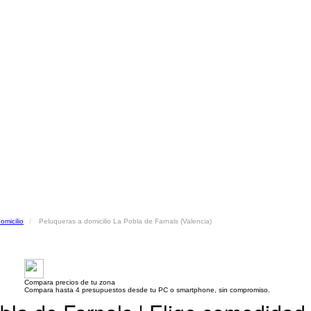
omicilio
Peluqueras a domicilio La Pobla de Farnals (Valencia)
Compara precios de tu zona
Compara hasta 4 presupuestos desde tu PC o smartphone, sin compromiso.