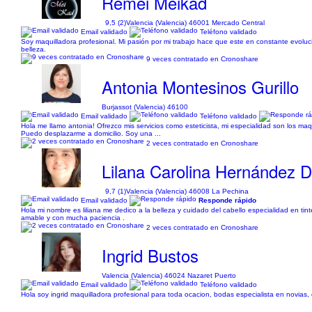
Remei Meikad
9,5 (2)
Valencia (Valencia) 46001 Mercado Central
Email validado
Teléfono validado
Soy maquilladora profesional. Mi pasión por mi trabajo hace que este en constante evoluci
belleza.
9 veces contratado en Cronoshare
Antonia Montesinos Gurillo
Burjassot (Valencia) 46100
Email validado
Teléfono validado
Hola me llamo antonia! Ofrezco mis servicios como esteticista, mi especialidad son los ma
Puedo desplazarme a domicilio. Soy una ...
2 veces contratado en Cronoshare
Lilana Carolina Hernández D
9,7 (1)
Valencia (Valencia) 46008 La Pechina
Email validado
Responde rápido
Hola mi nombre es liliana me dedico a la belleza y cuidado del cabello especialidad en ti
amable y con mucha paciencia .
2 veces contratado en Cronoshare
Ingrid Bustos
Valencia (Valencia) 46024 Nazaret Puerto
Email validado
Teléfono validado
Hola soy ingrid maquilladora profesional para toda ocacion, bodas especialista en novias, c