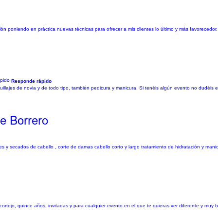
ón poniendo en práctica nuevas técnicas para ofrecer a mis clientes lo último y más favorecedor,
Responde rápido
quillajes de novia y de todo tipo, también pedicura y manicura. Si tenéis algún evento no dudéis
e Borrero
ntes y secados de cabello , corte de damas cabello corto y largo tratamiento de hidratación y man
ortejo, quince años, invitadas y para cualquier evento en el que te quieras ver diferente y muy bel