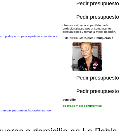
Pedir presupuesto
Pedir presupuesto
clientes así como el perfil de cada
profesional para poder comparar los
presupuestos y tomar la mejor decisión.
r. ¡estoy aquí para ayudarte a revelarlo al
Pide precio Gratis para
Peluqueras a
1/4
Pedir presupuesto
Pedir presupuesto
domicilio
.
es gratis y sin compromiso
 a nuevas propuestas laborales ya que
ueras a domicilio en La Pobla