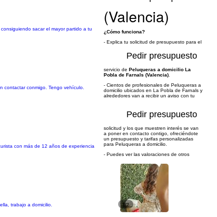
(Valencia)
 consiguiendo sacar el mayor partido a tu
¿Cómo funciona?
- Explica tu solicitud de presupuesto para el
Pedir presupuesto
servicio de
Peluqueras a domicilio La
Pobla de Farnals (Valencia)
.
- Cientos de profesionales de Peluqueras a
 en contactar conmigo. Tengo vehículo.
domicilio ubicados en La Pobla de Farnals y
alrededores van a recibir un aviso con tu
Pedir presupuesto
solicitud y los que muestren interés se van
a poner en contacto contigo, ofreciéndote
un presupuesto y tarifas personalizadas
para Peluqueras a domicilio.
icurista con más de 12 años de experiencia
- Puedes ver las valoraciones de otros
la, trabajo a domicilio.
1/2