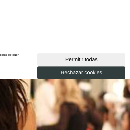
sí como obtener
más