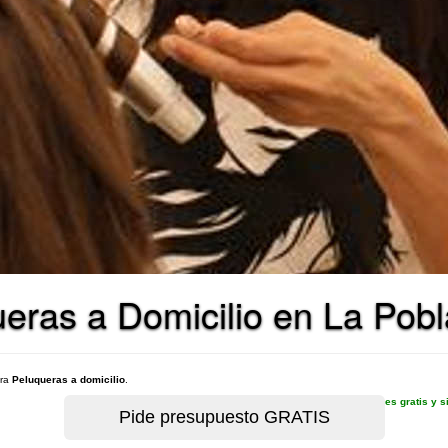
eras a Domicilio en La Pobl
ara
Peluqueras a domicilio
.
es gratis y 