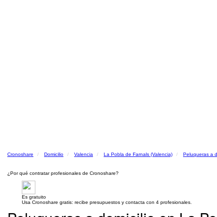
Cronoshare
Domicilio
Valencia
La Pobla de Farnals (Valencia)
Peluqueras a d
¿Por qué contratar profesionales de Cronoshare?
Es gratuito
Usa Cronoshare gratis: recibe presupuestos y contacta con 4 profesionales.