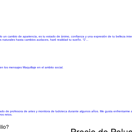
o un cambio de apariencia, es tu estado de ánimo, confianza y una expresión de tu belleza interio
s naturales hasta cambios audaces, haré realidad tu sueño. 💡...
 los mensajes Maquillaje en el ambito social.
ajado de profesora de artes y monitora de ludoteca durante algunos años. Me gusta enfrentarme
os retos.
lio?
Precio de Peluq