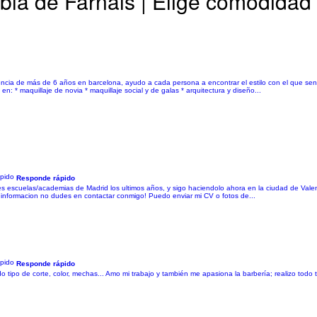
bla de Farnals | Elige comodidad
iencia de más de 6 años en barcelona, ayudo a cada persona a encontrar el estilo con el que se
 * maquillaje de novia * maquillaje social y de galas * arquitectura y diseño...
Responde rápido
 escuelas/academias de Madrid los ultimos años, y sigo haciendolo ahora en la ciudad de Valen
s informacion no dudes en contactar conmigo! Puedo enviar mi CV o fotos de...
Responde rápido
tipo de corte, color, mechas... Amo mi trabajo y también me apasiona la barbería; realizo todo 