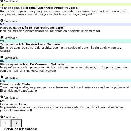
Verificada
YP
Yolanda opina de
Hospital Veterinario Vetpro Provença
:
Buen corte de pelo a un gato persa con muchos nudos...y curacion de una herida en la patita
del gato sin coste adicional....muy amables todos conmigo y mi gatito
Verificada
MA
Marco opina de
Iván De Veterinario Solidario
:
Increíble atención y profesionalidad. De ahora en adelante iré siempre allí
Verificada
YX
Yen opina de
Iván De Veterinario Solidario
:
No me de acuerdo nombre de la chica que me ha cogido mi gato . Es sin patria y atento .
Gracias
Verificada
BM
Blanca opina de
Iván De Veterinario Solidario
:
Muy profesionales los peluqueros, no ha tenido un solo corte mi gatita, el año pasado en otro
centro le hicieron muchos cortes...volvere
Verificada
GW
Gwen opina de
Chelo
:
Trato muy agradable, se preocupa por el bienestar de los animales y es muy buena profesional.
El servicio muy satisfactorio.
Verificada
EV
Eva opina de
Inma
:
Muy amable con nosotros y cariñosa con nuestra mascota. Hizo un muy buen trabajo a bien
precio. La recomiendo!!
Verificada
Servicios relacionados