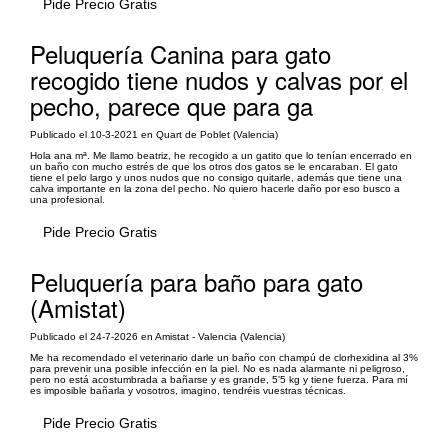
Pide Precio Gratis
Peluquería Canina para gato
recogido tiene nudos y calvas por el
pecho, parece que para ga
Publicado el 10-3-2021 en Quart de Poblet (Valencia)
Hola ana mª. Me llamo beatriz, he recogido a un gatito que lo tenían encerrado en
un baño con mucho estrés de que los otros dos gatos se le encaraban. El gato
tiene el pelo largo y unos nudos que no consigo quitarle, además que tiene una
calva importante en la zona del pecho. No quiero hacerle daño por eso busco a
una profesional.
Pide Precio Gratis
Peluquería para baño para gato
(Amistat)
Publicado el 24-7-2026 en Amistat - Valencia (Valencia)
Me ha recomendado el veterinario darle un baño con champú de clorhexidina al 3%
para prevenir una posible infección en la piel. No es nada alarmante ni peligroso,
pero no está acostumbrada a bañarse y es grande, 5'5 kg y tiene fuerza. Para mí
es imposible bañarla y vosotros, imagino, tendréis vuestras técnicas.
Pide Precio Gratis