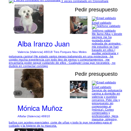
1 veces contratado en Cronoshare
Pedir presupuesto
Email validado
1/17
Teléfono validado
Me llamo Alba y desde
siempre me ha
Alba Iranzo Juan
gustado estar
rodeada de animales ,
mis estudios se han
basado en ellos (
Valencia (Valencia) 46018 Tres Forques Nou Moles
auxiliar veterinaria y
peluquera canina) He estado varios meses trabajando en una protectora , he
cogido mucha experiencia con todo tipo de perros y comportamientos , me
encantaría poder seguir cuidando de ellos . Cualquier cosa que necesiteis , no
dudeis en contactar conmigo
Pedir presupuesto
Email validado
Servicio de peluquería
1/6
canina a domicilio en
valencia y pueblos
cercanos. Pide cita y
presupuesto sin
Mónica Muñoz
compromiso al
(mónica). Cortes
comerciales y
profesionales, tijera,
Alfafar (Valencia) 46910
maquina, stripping,
baños con aceites esenciales, corte de uñas y todo lo que necesites para el
cuidado y la higiene de tu mascota.