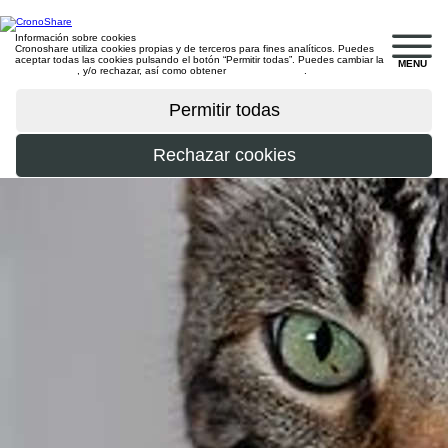
Información sobre cookies
Cronoshare utiliza cookies propias y de terceros para fines analíticos. Puedes
aceptar todas las cookies pulsando el botón “Permitir todas”. Puedes cambiar la
MENU
configuración
, y/o rechazar, así como obtener
más información
.