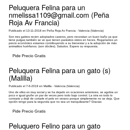
Peluquera Felina para un
nmelissa1109@gmail.com (Peña
Roja Av Francia)
Publicado el 13-11-2018 en Peña Roja Av Francia - Valencia (Valencia)
Son tres gatitos recien adoptados caseros, pero necesitan un buen baño ya que
tiene pulgas también se ve que tienen parásitos vistos en heces. Rogaríamos un
precio económico estamos contribuyendo a su bienestar y a la adopción de más
animalitos huérfanos. (son dóciles). Saludos. Espero su respuesta.
Pide Precio Gratis
Peluquera Felina para un gato (s)
(Malilla)
Publicado el 7-6-2019 en Malilla - Valencia (Valencia)
Uno de ellos es muy social y se ha dejado en ocaciones anteriores, se agobia un
poco e igual gruñe un par de veces pero todo bajo control. La otra es todo lo
contrario y dejé de cortarle el pelo en verano porque simplemente no se deja. Que
opción tengo para la segunda que no sea un tranquilizante? Gracias
Pide Precio Gratis
Peluquero Felino para un gato