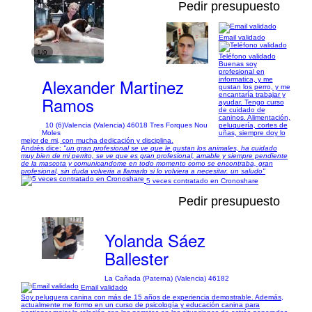
Pedir presupuesto
Email validado
1/9
Teléfono validado
Buenas soy
profesional en
Alexander Martinez
informatica, y me
gustan los perro, y me
encantaría trabajar y
Ramos
ayudar. Tengo curso
de cuidado de
caninos. Alimentación,
10 (6)
Valencia (Valencia) 46018 Tres Forques Nou
peluquería, cortes de
Moles
uñas, siempre doy lo
mejor de mi, con mucha dedicación y disciplina.
Andrés dice:
"un gran profesional se ve que le gustan los animales, ha cuidado
muy bien de mi perrito, se ve que es gran profesional, amable y siempre pendiente
de la mascota y comunicandome en todo momento como se encontraba, gran
profesional, sin duda volveria a llamarlo si lo volviera a necesitar. un saludo"
5 veces contratado en Cronoshare
Pedir presupuesto
Yolanda Sáez
Ballester
La Cañada (Paterna) (Valencia) 46182
Email validado
Soy peluquera canina con más de 15 años de experiencia demostrable. Además,
actualmente me formo en un curso de psicología y educación canina para