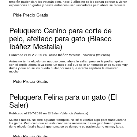
tendrán paciencia y los tratarán bien, hace 2 años no se les cortan porque tuvieron
experiencias no gratas y desde entonces usan rascadores pero ahora se requiere.
Pide Precio Gratis
Peluquero Canino para corte de
pelo, afeitado para gato (Blasco
Ibáñez Mestalla)
Publicado el 19-2-2020 en Blasco Ibáñez Mestalla - Valencia (Valencia)
Antes no tenía el pelo tan nudoso como ahora le salían pero se le podían quitar
con el cepillo ahora lleva como un mes o así que se le an formado unos nudos muy
duros y que no se los puedo quitar por más que intento cepillarla le molestan
mucho
Pide Precio Gratis
Peluquera Felina para un gato (El
Saler)
Publicado el 25-7-2018 en El Saler - Valencia (Valencia)
Muchos nudos. No creo aguante tranquilo. No sé si utilizáis algo para tranquilizar a
los gatos. Pero creo que en este caso sería necesario. Es un gato bueno pero
tiene el pelo fatal y habrá que tomarse su tiempo y su paciencia no es muy larga.
Pide Precio Gratis