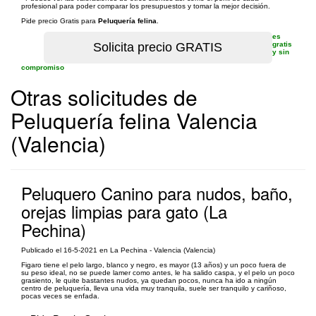
profesional para poder comparar los presupuestos y tomar la mejor decisión.
Pide precio Gratis para
Peluquería felina
.
es
gratis
y sin
compromiso
Otras solicitudes de
Peluquería felina Valencia
(Valencia)
Peluquero Canino para nudos, baño,
orejas limpias para gato (La
Pechina)
Publicado el 16-5-2021 en La Pechina - Valencia (Valencia)
Figaro tiene el pelo largo, blanco y negro, es mayor (13 años) y un poco fuera de
su peso ideal, no se puede lamer como antes, le ha salido caspa, y el pelo un poco
grasiento, le quite bastantes nudos, ya quedan pocos, nunca ha ido a ningún
centro de peluquería, lleva una vida muy tranquila, suele ser tranquilo y cariñoso,
pocas veces se enfada.