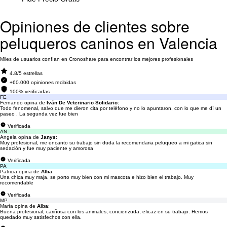
Opiniones de clientes sobre
peluqueros caninos en Valencia
Miles de usuarios confían en Cronoshare para encontrar los mejores profesionales
4.8/5 estrellas
+60.000 opiniones recibidas
100% verificadas
FE
Fernando opina de
Iván De Veterinario Solidario
:
Todo fenomenal, salvo que me dieron cita por teléfono y no lo apuntaron, con lo que me dí un
paseo . La segunda vez fue bien
Verificada
AN
Angela opina de
Janys
:
Muy profesional, me encanto su trabajo sin duda la recomendaria peluqueo a mi gatica sin
sedación y fue muy paciente y amorosa
Verificada
PA
Patricia opina de
Alba
:
Una chica muy maja, se porto muy bien con mi mascota e hizo bien el trabajo. Muy
recomendable
Verificada
MP
María opina de
Alba
:
Buena profesional, cariñosa con los animales, concienzuda, eficaz en su trabajo. Hemos
quedado muy satisfechos con ella.