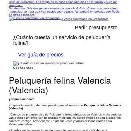
limite de kilómetros. Los tengo en mi casa como uno más de la familia y si yo me
vengo a...
Sandra dice:
"Mis dos perritas estuvieron con ella 4 días. Volvieron a casa súper
tranquilas, se nota que han estado muy agusto. No dudaré en dejarlas con Rocío
en otras ocasiones"
3 veces contratado en Cronoshare
Pedir presupuesto
¿Cuánto cuesta un servicio de peluquería
felina?
Ver guía de precios
€
€€
€€€
€€€€
Peluquería felina Valencia
(Valencia)
¿Cómo funciona?
- Explica tu solicitud de presupuesto para el servicio de
Peluquería felina Valencia
(Valencia)
.
- Cientos de profesionales de Peluquería felina ubicados en Valencia y alrededores
van a recibir un aviso con tu solicitud y los que muestren interés se van a poner en
contacto contigo, ofreciéndote un presupuesto y tarifas personalizadas para
Peluquería felina.
- Puedes ver las valoraciones de otros clientes así como el perfil de cada