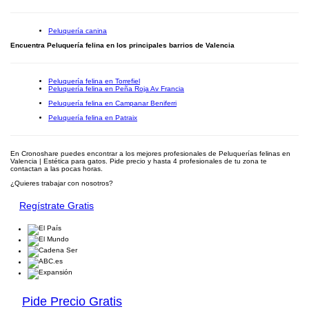
Peluquería canina
Encuentra Peluquería felina en los principales barrios de Valencia
Peluquería felina en Torrefiel
Peluquería felina en Peña Roja Av Francia
Peluquería felina en Campanar Beniferri
Peluquería felina en Patraix
En Cronoshare puedes encontrar a los mejores profesionales de Peluquerías felinas en
Valencia | Estética para gatos. Pide precio y hasta 4 profesionales de tu zona te
contactan a las pocas horas.
¿Quieres trabajar con nosotros?
Regístrate Gratis
Pide Precio Gratis