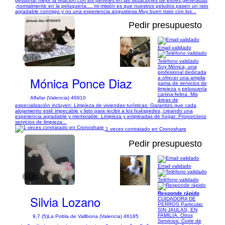
gestionar mejor la relación con los perretes en las situaciones de estrés generadas
,normalmente en la peluquería.... mi misión es que nuestros peludos pasen un rato
agradable conmigo y no una experiencia angustiosa.Muy buen trato con los...
Pedir presupuesto
Email validado
1/13
Teléfono validado
Soy Mónica, una
profesional dedicada
Mónica Ponce Diaz
a ofrecer una amplia
gama de servicios de
limpieza y peluquería
canina-felina. Mis
Alfafar (Valencia) 46910
áreas de
especialización incluyen: Limpieza de viviendas turísticas: Garantizo que cada
alojamiento esté impecable y listo para recibir a los huéspedes, creando una
experiencia agradable y memorable. Limpieza y empleadas de hogar: Proporciono
servicios de limpieza...
1 veces contratado en Cronoshare
Pedir presupuesto
Email validado
1/4
Teléfono validado
Responde rápido
Silvia Lozano
CUIDADORA DE
PERROS Particular.
SIN JAULAS, EN
FAMILIA. Otros
9,7 (5)
La Pobla de Vallbona (Valencia) 46185
Servicios: Corte de