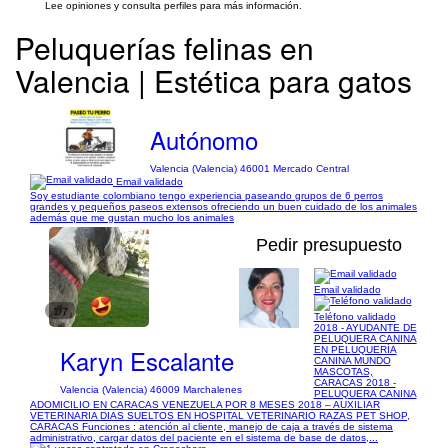
Lee opiniones y consulta perfiles para más información.
Peluquerías felinas en
Valencia | Estética para gatos
Autónomo
Valencia (Valencia) 46001 Mercado Central
Email validado
Soy estudiante colombiano tengo experiencia paseando grupos de 6 perros
grandes y pequeños paseos extensos ofreciendo un buen cuidado de los animales
además que me gustan mucho los animales
Pedir presupuesto
Email validado
1/7
Teléfono validado
2018 - AYUDANTE DE
PELUQUERA CANINA
Karyn Escalante
EN PELUQUERÍA
CANINA MUNDO
MASCOTAS,
CARACAS 2018 -
Valencia (Valencia) 46009 Marchalenes
PELUQUERA CANINA
ADOMICILIO EN CARACAS VENEZUELA POR 8 MESES 2018 – AUXILIAR
VETERINARIA DIAS SUELTOS EN HOSPITAL VETERINARIO RAZAS PET SHOP,
CARACAS Funciones : atención al cliente, manejo de caja a través de sistema
administrativo, cargar datos del paciente en el sistema de base de datos,...