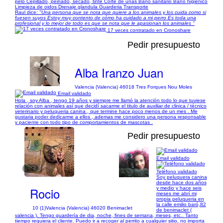
pelo Cepillado, peinado, secado, tinte Corte de uñas Baño sanitario Baño higiénico
Limpieza de oidos Drenaje glandula Guarderia Transporte
Raul dice:
"Una persona que se nota que quiere a los animales y los cuida como si
fuesen suyos Estoy muy contento de cómo ha cuidado a mi perro Es toda una
profesional y lo mejor de todo es que se nota que le apasionan los animales "
17 veces contratado en Cronoshare
Pedir presupuesto
Alba Iranzo Juan
Valencia (Valencia) 46018 Tres Forques Nou Moles
Email validado
Hola , soy Alba , tengo 19 años y siempre me llamó la atención todo lo que tuviese
relación con animales así que decidí sacarme el titulo de auxiliar de clinica / técnico
veterinario y peluqueria canina , que termine hace poco menos de un mes . Me
gustaria poder dedicarme a ellos , ademas me considero una persona responsable
y paciente con todo tipo de comportamientos de mascotas .
Pedir presupuesto
Email validado
1/4
Teléfono validado
Soy peluquera canina
desde hace dos años
Rocio
y medio y hace seis
meses me abrí mi
propia peluqueria en
la calle emilio baró,82
10 (1)
Valencia (Valencia) 46020 Benimaclet
de benimaclet (
valencia ). Tengo guardería de dia, noche, fines de semana, meses, etc.. Tanto
tiempo requiera el cliente. Puedo ir a recoger al perrito a cualquier sitio, no importa