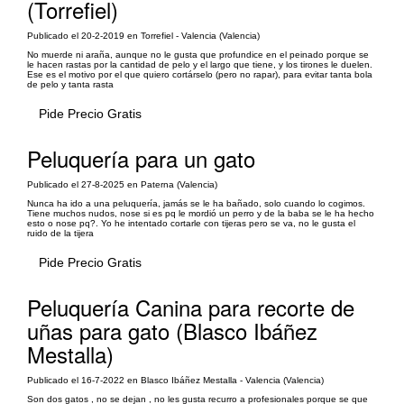
(Torrefiel)
Publicado el 20-2-2019 en Torrefiel - Valencia (Valencia)
No muerde ni araña, aunque no le gusta que profundice en el peinado porque se
le hacen rastas por la cantidad de pelo y el largo que tiene, y los tirones le duelen.
Ese es el motivo por el que quiero cortárselo (pero no rapar), para evitar tanta bola
de pelo y tanta rasta
Pide Precio Gratis
Peluquería para un gato
Publicado el 27-8-2025 en Paterna (Valencia)
Nunca ha ido a una peluquería, jamás se le ha bañado, solo cuando lo cogimos.
Tiene muchos nudos, nose si es pq le mordió un perro y de la baba se le ha hecho
esto o nose pq?. Yo he intentado cortarle con tijeras pero se va, no le gusta el
ruido de la tijera
Pide Precio Gratis
Peluquería Canina para recorte de
uñas para gato (Blasco Ibáñez
Mestalla)
Publicado el 16-7-2022 en Blasco Ibáñez Mestalla - Valencia (Valencia)
Son dos gatos , no se dejan , no les gusta recurro a profesionales porque se que