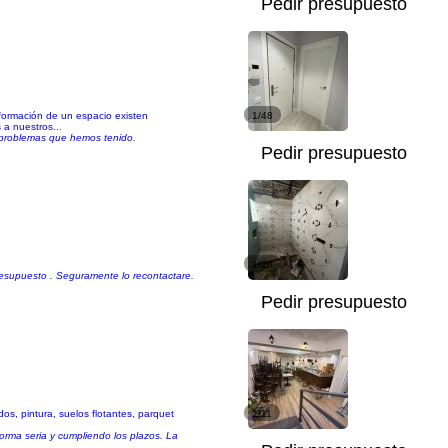
Pedir presupuesto
rmación de un espacio existen
1/48
a nuestros...
 problemas que hemos tenido.
Pedir presupuesto
1/26
esupuesto . Seguramente lo recontactare.
Pedir presupuesto
os, pintura, suelos flotantes, parquet
1/11
forma seria y cumpliendo los plazos. La