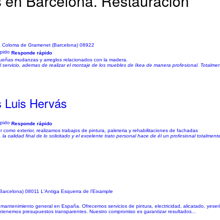
s en Barcelona. Restauración
a Coloma de Gramenet (Barcelona) 08922
Responde rápido
equeñas mudanzas y arreglos relacionados con la madera.
el servicio, ademas de realizar el montaje de los muebles de Ikea de manera profesional. To
s Luis Hervás
Responde rápido
r como exterior, realizamos trabajos de pintura, paleteria y rehabilitaciones de fachadas
ea, la calidad final de lo solicitado y el excelente trato personal hace de él un profesional total
Barcelona) 08011 L'Antiga Esquerra de l'Eixample
mantenimiento general en España. Ofrecemos servicios de pintura, electricidad, alicatado, yeser
mantenemos presupuestos transparentes. Nuestro compromiso es garantizar resultados...