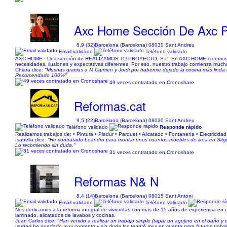
Axc Home Sección De Axc P
8,9 (32)
Barcelona (Barcelona) 08030 Sant Andreu
Email validado
Teléfono validado
AXC HOME · Una sección de REALIZAMOS TU PROYECTO, S.L. En AXC HOME creemos que c
necesidades, ilusiones y expectativas diferentes. Por eso, nuestro trabajo comienza mu
Chiara dice:
"Muchas gracias a M Carmen y Jordi por haberme dejado la cocina más lind
Recomendado 100%"
49 veces contratado en Cronoshare
Reformas.cat
9,5 (22)
Barcelona (Barcelona) 08030 Sant Andreu
Teléfono validado
Responde rápido
Realizamos trabajos de: • Pintura • Pladur • Parquet • Alicatado • Fontanería • Electrici
Isabella dice:
"He contratado Leandro para montar unos cuantos muebles de ikea en Sitge
Lo recomiendo sin duda."
31 veces contratado en Cronoshare
Reformas N& N
8,4 (14)
Barcelona (Barcelona) 08015 Sant Antoni
Email validado
Teléfono validado
Nos dedicamos a la reforma integral de viviendas con mas de 15 años de experiencia en el s
laminado, alicatados de lavabos y cocinas.
Juan Carlos dice:
"Han venido a realizar un trabajo simple (tapar un agujero en el baño y
verdad he quedado muy contento y sin duda los tendré muy en cuenta para futuros traba