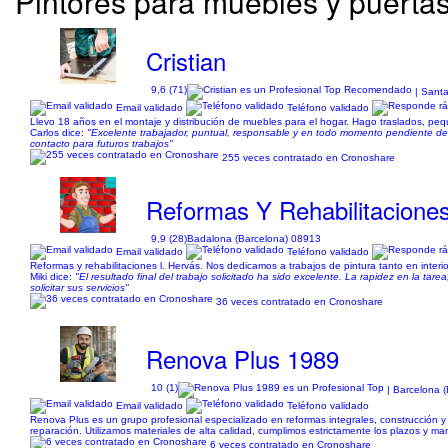
Pintores para muebles y puerta
Cristian
9,6 (71)
| Sant
Email validado
Teléfono validado
Llevo 18 años en el montaje y distribución de muebles para el hogar. Hago traslados, p
Carlos dice:
"Excelente trabajador, puntual, responsable y en todo momento pendiente d
contacto para futuros trabajos"
255 veces contratado en Cronoshare
Reformas Y Rehabilitacione
9,9 (28)
Badalona (Barcelona) 08913
Email validado
Teléfono validado
Reformas y rehabilitaciones l. Hervás. Nos dedicamos a trabajos de pintura tanto en interio
Miki dice:
"El resultado final del trabajo solicitado ha sido excelente. La rapidez en la tar
solicitar sus servicios"
36 veces contratado en Cronoshare
Renova Plus 1989
10 (1)
| Barcelona (
Email validado
Teléfono validado
Renova Plus es un grupo profesional especializado en reformas integrales, construcción y 
reparación. Utilizamos materiales de alta calidad, cumplimos estrictamente los plazos y 
6 veces contratado en Cronoshare