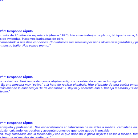
Responde rápido
on más de 20 años de experiencia (desde 1995). Hacemos trabajos de pladur, tabiquería seca, font
ores de viviendas. Hacemos barbacoas de obra
recomendarlo a nuestros conocidos. Contratamos sus servicios por unos olores desagradables y p
de nuestro baño. Nos vemos pronto."
Responde rápido
s de duchas. También restauramos objetos antiguos devolviendo su aspecto original
. Es una persona muy "pulcra" a la hora de realizar el trabajo, hizo el lacado de una cocina ent
más cuando lo conoces ya "te da confianza". Estoy muy contento con el trabajo realizado y si ne
Hector."
Responde rápido
completo y profesional . Nos especializamos en fabricación de muebles a medida ,carpintería en
a trabajo, cuidando los detalles y asegurándonos de que todo quede impecable
en, muy cuidadoso con la mercancía y con lo que hace,no le gusta dejar las cosas a medias, todo
a tengo a mi manitas de confianza."