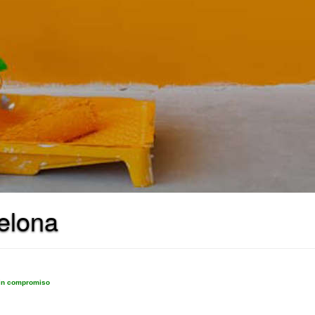
celona
sin compromiso