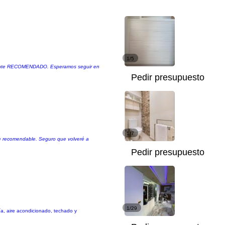
1/5
talmente RECOMENDADO. Esperamos seguir en
Pedir presupuesto
1/7
mente recomendable. Seguro que volveré a
Pedir presupuesto
1/29
ía, aire acondicionado, techado y