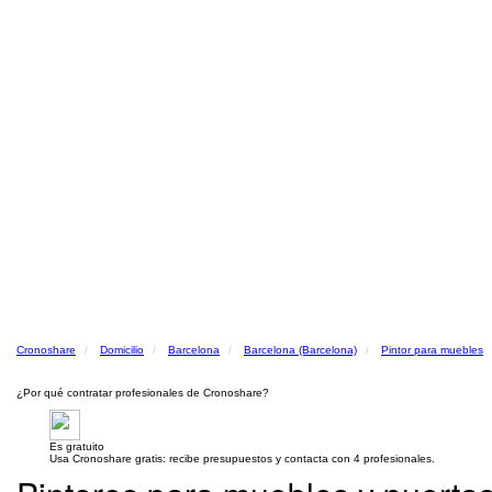
Cronoshare
Domicilio
Barcelona
Barcelona (Barcelona)
Pintor para muebles
¿Por qué contratar profesionales de Cronoshare?
Es gratuito
Usa Cronoshare gratis: recibe presupuestos y contacta con 4 profesionales.