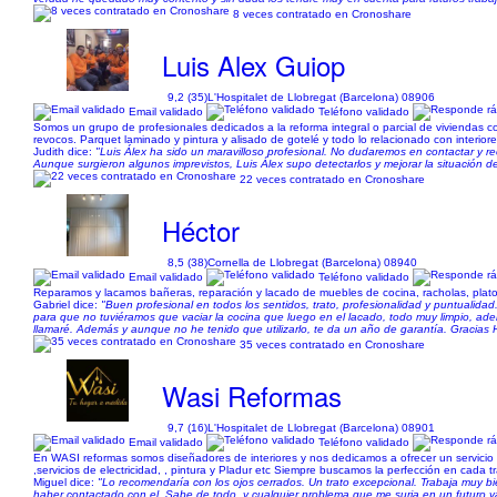
8 veces contratado en Cronoshare
Luis Alex Guiop
9,2 (35)
L'Hospitalet de Llobregat (Barcelona) 08906
Email validado
Teléfono validado
Somos un grupo de profesionales dedicados a la reforma integral o parcial de viviendas c
revocos. Parquet laminado y pintura y alisado de gotelé y todo lo relacionado con interi
Judith dice:
"Luis Álex ha sido un maravilloso profesional. No dudaremos en contactar y 
Aunque surgieron algunos imprevistos, Luis Álex supo detectarlos y mejorar la situación 
22 veces contratado en Cronoshare
Héctor
8,5 (38)
Cornella de Llobregat (Barcelona) 08940
Email validado
Teléfono validado
Reparamos y lacamos bañeras, reparación y lacado de muebles de cocina, racholas, plato
Gabriel dice:
"Buen profesional en todos los sentidos, trato, profesionalidad y puntualidad
para que no tuviéramos que vaciar la cocina que luego en el lacado, todo muy limpio, ade
llamaré. Además y aunque no he tenido que utilizarlo, te da un año de garantía. Gracias 
35 veces contratado en Cronoshare
Wasi Reformas
9,7 (16)
L'Hospitalet de Llobregat (Barcelona) 08901
Email validado
Teléfono validado
En WASI reformas somos diseñadores de interiores y nos dedicamos a ofrecer un servicio 
,servicios de electricidad, , pintura y Pladur etc Siempre buscamos la perfección en cad
Miguel dice:
"Lo recomendaría con los ojos cerrados. Un trato excepcional. Trabaja muy bi
haber contactado con el. Sabe de todo, y cualquier problema que me surja en un futuro y