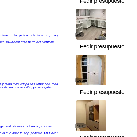
Pedir presupuesto
anería, lampistería, electricidad, yeso y
1/7
udo solucionar gran parte del problema.
Pedir presupuesto
1/16
era y tardó más tiempo casi tapándolo todo
cesito en otra ocasión, ya se a quien
Pedir presupuesto
 general,reformas de baños , cocinas
1/51
 lo que hace lo deja perfecto. Un placer