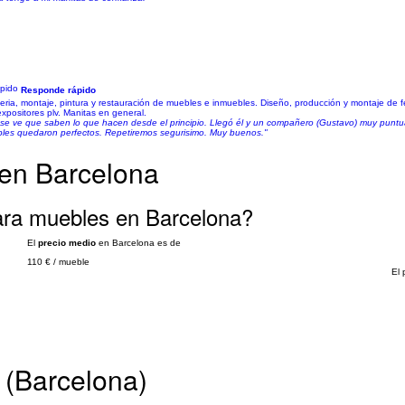
Responde rápido
eria, montaje, pintura y restauración de muebles e inmuebles. Diseño, producción y montaje de f
 expositores plv. Manitas en general.
 y se ve que saben lo que hacen desde el principio. Llegó él y un compañero (Gustavo) muy puntua
ebles quedaron perfectos. Repetiremos segurisimo. Muy buenos."
 en Barcelona
para muebles en Barcelona?
El
precio medio
en Barcelona es de
110 €
/
mueble
El 
 (Barcelona)