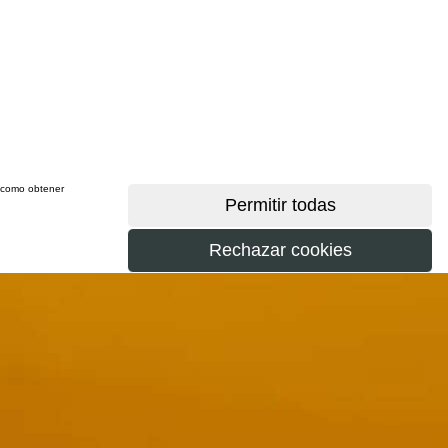
sí como obtener
más