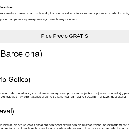
Barcelona)
.
 a recibir un aviso con tu solicitud y los que muestren interés se van a poner en contacto conti
a poder comparar los presupuestos y tomar la mejor decisión.
(Barcelona)
rio Gótico)
 tienda de barcelona y necesitamos presupuesto para sanear (cubrir agujeros con masilla) y pint
Los trabajos hay que hacerlos al cierre de la tienda, en horario nocturno Por favor, necesitaría...
aval)
y la pintura blanca se está desconchando/descascarillando en muchas zonas, aproximadamente do
ompletamente toda la pintura suelta o en mal estado, dejando la superficie preparada. No necesit