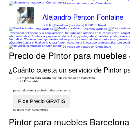
18 veces contratado en Cronoshare
Alejandro Penton Fontaine
9,8 (23)
Barcelona (Barcelona) 08001 El Raval
Email validado
Teléfono validado
Profesional del diseño y la comunicacion. He trabajado además en la construcción, carpint
internacionales. Rotulación y aplicación de vinilos, gigantografías, carteles, póster, lonas,
Juan dice:
"Perfecto montaje, rápido, eficaz y muy profesional, fue el mejor presupuesto
WhatsApp hasta el final de la faena fueron cercanos a la vez que orofesionales. Los mu
55 veces contratado en Cronoshare
Precio de Pintor para muebles
¿Cuánto cuesta un servicio de Pintor 
Es el
precio más barato
que suelen cobrar en Barcelona
↓
97 €
/
mueble
personalizados a profesionales de tu zona.
es gratis y sin compromiso
Pintor para muebles Barcelona