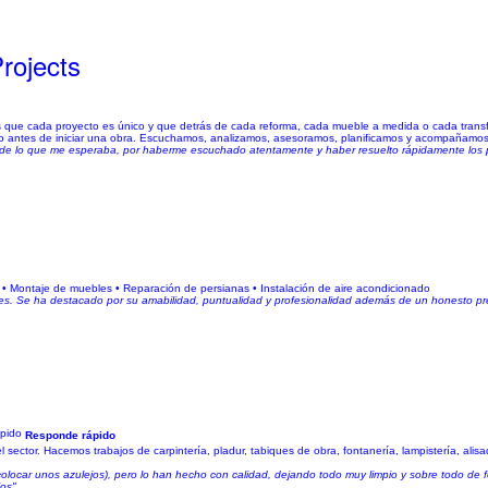
rojects
ada proyecto es único y que detrás de cada reforma, cada mueble a medida o cada transfo
cho antes de iniciar una obra. Escuchamos, analizamos, asesoramos, planificamos y acompañamos 
a de lo que me esperaba, por haberme escuchado atentamente y haber resuelto rápidamente los
dad • Montaje de muebles • Reparación de persianas • Instalación de aire acondicionado
s. Se ha destacado por su amabilidad, puntualidad y profesionalidad además de un honesto pr
Responde rápido
ector. Hacemos trabajos de carpintería, pladur, tabiques de obra, fontanería, lampistería, alisad
 colocar unos azulejos), pero lo han hecho con calidad, dejando todo muy limpio y sobre todo de 
jos"