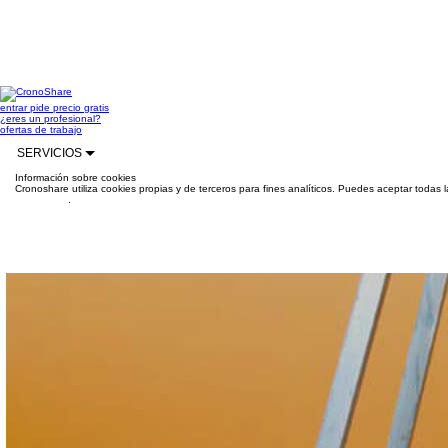
entrar
pide precio gratis
¿eres un profesional?
ofertas de trabajo
SERVICIOS
Información sobre cookies
Cronoshare utiliza cookies propias y de terceros para fines analíticos. Puedes aceptar todas 
información
.