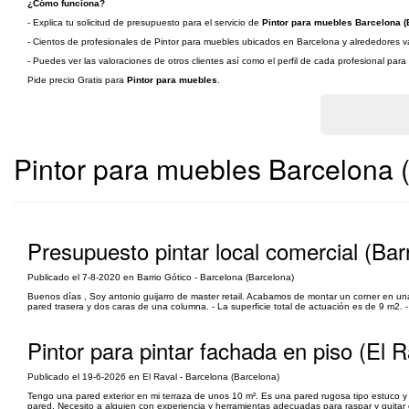
¿Cómo funciona?
- Explica tu solicitud de presupuesto para el servicio de
Pintor para muebles Barcelona (
- Cientos de profesionales de Pintor para muebles ubicados en Barcelona y alrededores van
- Puedes ver las valoraciones de otros clientes así como el perfil de cada profesional par
Pide precio Gratis para
Pintor para muebles
.
Pintor para muebles Barcelona 
Presupuesto pintar local comercial (Bar
Publicado el 7-8-2020 en Barrio Gótico - Barcelona (Barcelona)
Buenos días , Soy antonio guijarro de master retail. Acabamos de montar un corner en una
pared trasera y dos caras de una columna. - La superficie total de actuación es de 9 m2. - 
Pintor para pintar fachada en piso (El R
Publicado el 19-6-2026 en El Raval - Barcelona (Barcelona)
Tengo una pared exterior en mi terraza de unos 10 m². Es una pared rugosa tipo estuco 
pared. Necesito a alguien con experiencia y herramientas adecuadas para raspar y quitar c