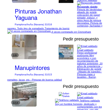
Teléfono validado
Responde rápido
Pinturas Jonathan
Pintura de vieviendas,
alisado de gotele,
Yaguana
colocación de papel
pintado, estuco, y
otros tipos de pintura
decorativa. Pintura de
Pamplona/Iruña (Navarra) 31016
comercios, fachadas y
garajes. Todo tipo de esmaltado Tratamiento de barniz
4 veces contratado en Cronoshare
Pedir presupuesto
Email validado
Pintor profesional
1/9
autónomo Muy
económico y con
recomendación de
trabajos anteriores, 20
Manupintores
años de experiencia, -
Eliminación de gotelé
- Alisado de paredes -
Pinturas mate o
Pamplona/Iruña (Navarra) 31015
lavables - Barniz,
esmaltes, lacas, etc - Pinturas de buena calidad
Pedir presupuesto
Email validado
Teléfono validado
1/14
Soy un hombre honesto, dedicado y
comprometido con los
proyectos. uso mis