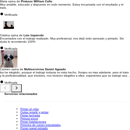
Maria opina de
Pinturas William Calle
:
Muy amable, educado y dispuesto en todo momento. Estoy encantada con el resultado y el
trato.
Verificada
Cristina opina de
Luis Izquierdo
:
Encantados con el trabajo realizado. Muy profesional, nos dejó todo saneado y pintado. Sin
duda lo recomiendo 100%
Verificada
Carmen opina de
Multiservicios Daniel Aguado
:
los he elegkdo, aunque el trabajo todavia no esta hecho, ñorqeu es mas adelante. pero el trato
y la profesionalidad, que intuimos, nos hicieron elegirlos a ellos. esperemos que su trabajo sea...
Verificada
Servicios relacionados
Pintar un piso
Quitar gotelé y pintar
Pintar fachada
Pintura epoxi
Pintar habitaciones
Pintores de naves industriales
Poner papel pintado