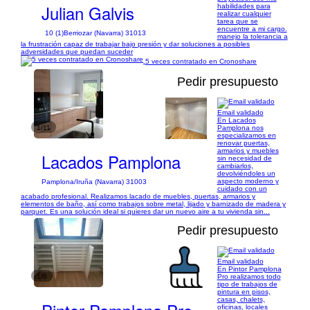
Julian Galvis
habilidades para
realizar cualquier
tarea que se
encuentre a mi cargo.
10 (1)
Berriozar (Navarra) 31013
manejo la tolerancia a
la frustración capaz de trabajar bajo presión y dar soluciones a posibles
adversidades que puedan suceder
5 veces contratado en Cronoshare
Pedir presupuesto
Email validado
En Lacados
1/11
Pamplona nos
especializamos en
renovar puertas,
armarios y muebles
Lacados Pamplona
sin necesidad de
cambiarlos,
devolviéndoles un
aspecto moderno y
Pamplona/Iruña (Navarra) 31003
cuidado con un
acabado profesional. Realizamos lacado de muebles, puertas, armarios y
elementos de baño, así como trabajos sobre metal, lijado y barnizado de madera y
parquet. Es una solución ideal si quieres dar un nuevo aire a tu vivienda sin...
Pedir presupuesto
Email validado
En Pintor Pamplona
1/6
Pro realizamos todo
tipo de trabajos de
pintura en pisos,
casas, chalets,
oficinas, locales