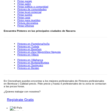
Pintar garaje
Pintar salón
Pintar edificio o comunidad
Pintores de comunidades
Pintar local comercial
Pintar suelos
Pintar casa
Pintor para muebles
Pintura decorativa
Pintar Oficinas
Encuentra Pintores en las principales ciudades de Navarra
Pintores en Pamplona/Iruña
Pintores en Tudela
Pintores en Barañain
Pintores en Zizur Mayor/Zizur Nagusia
Pintores en Villava
Pintores en Villafranca
Pintores en Burlada/Burlata
Pintores en Sarriguren
Pintores en Beriáin
En Cronoshare puedes encontrar a los mejores profesionales de Pintores profesionales
en Berriozar | Calidad precio. Pide precio y hasta 4 profesionales de tu zona te contactan
a las pocas horas.
¿Quieres trabajar con nosotros?
Regístrate Gratis