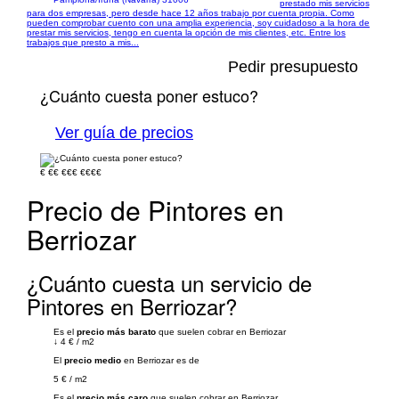
prestado mis servicios
para dos empresas, pero desde hace 12 años trabajo por cuenta propia. Como
pueden comprobar cuento con una amplia experiencia, soy cuidadoso a la hora de
prestar mis servicios, tengo en cuenta la opción de mis clientes, etc. Entre los
trabajos que presto a mis...
Pedir presupuesto
¿Cuánto cuesta poner estuco?
Ver guía de precios
€
€€
€€€
€€€€
Precio de Pintores en
Berriozar
¿Cuánto cuesta un servicio de
Pintores en Berriozar?
Es el
precio más barato
que suelen cobrar en Berriozar
↓
4 €
/
m2
El
precio medio
en Berriozar es de
5 €
/
m2
Es el
precio más caro
que suelen cobrar en Berriozar