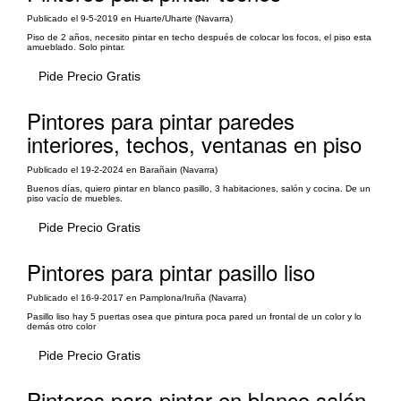
Publicado el 9-5-2019 en Huarte/Uharte (Navarra)
Piso de 2 años, necesito pintar en techo después de colocar los focos, el piso esta
amueblado. Solo pintar.
Pide Precio Gratis
Pintores para pintar paredes
interiores, techos, ventanas en piso
Publicado el 19-2-2024 en Barañain (Navarra)
Buenos días, quiero pintar en blanco pasillo, 3 habitaciones, salón y cocina. De un
piso vacío de muebles.
Pide Precio Gratis
Pintores para pintar pasillo liso
Publicado el 16-9-2017 en Pamplona/Iruña (Navarra)
Pasillo liso hay 5 puertas osea que pintura poca pared un frontal de un color y lo
demás otro color
Pide Precio Gratis
Pintores para pintar en blanco salón