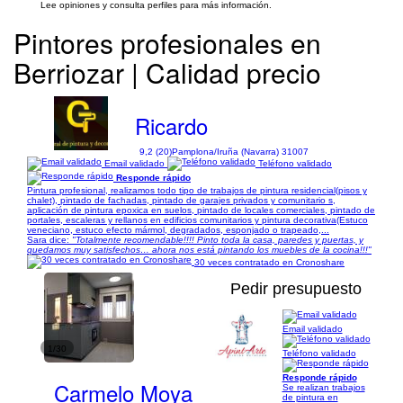
Lee opiniones y consulta perfiles para más información.
Pintores profesionales en
Berriozar | Calidad precio
Ricardo
9,2 (20)
Pamplona/Iruña (Navarra) 31007
Email validado
Teléfono validado
Responde rápido
Pintura profesional, realizamos todo tipo de trabajos de pintura residencial(pisos y
chalet), pintado de fachadas, pintado de garajes privados y comunitario s,
aplicación de pintura epoxica en suelos, pintado de locales comerciales, pintado de
portales, escaleras y rellanos en edificios comunitarios y pintura decorativa(Estuco
veneciano, estuco efecto mármol, degradados, esponjado o trapeado,...
Sara dice:
"Totalmente recomendable!!!! Pinto toda la casa, paredes y puertas, y
quedamos muy satisfechos… ahora nos está pintando los muebles de la cocina!!!"
30 veces contratado en Cronoshare
Pedir presupuesto
Email validado
1/30
Teléfono validado
Responde rápido
Carmelo Moya
Se realizan trabajos
de pintura en