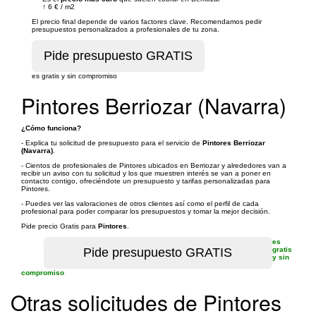
↑
6 €
/
m2
El precio final depende de varios factores clave. Recomendamos pedir
presupuestos personalizados a profesionales de tu zona.
es gratis y sin compromiso
Pintores Berriozar (Navarra)
¿Cómo funciona?
- Explica tu solicitud de presupuesto para el servicio de
Pintores Berriozar
(Navarra)
.
- Cientos de profesionales de Pintores ubicados en Berriozar y alrededores van a
recibir un aviso con tu solicitud y los que muestren interés se van a poner en
contacto contigo, ofreciéndote un presupuesto y tarifas personalizadas para
Pintores.
- Puedes ver las valoraciones de otros clientes así como el perfil de cada
profesional para poder comparar los presupuestos y tomar la mejor decisión.
Pide precio Gratis para
Pintores
.
es
gratis
y sin
compromiso
Otras solicitudes de Pintores