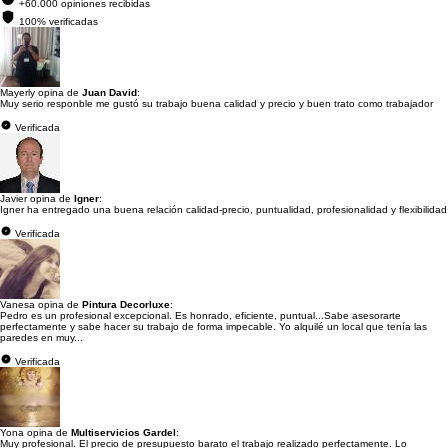
+60.000 opiniones recibidas
100% verificadas
Mayerly opina de
Juan David
:
Muy serio responble me gustó su trabajo buena calidad y precio y buen trato como trabajador
Verificada
Javier opina de
Igner
:
Igner ha entregado una buena relación calidad-precio, puntualidad, profesionalidad y flexibilidad
Verificada
Vanesa opina de
Pintura Decorluxe
:
Pedro es un profesional excepcional. Es honrado, eficiente, puntual...Sabe asesorarte
perfectamente y sabe hacer su trabajo de forma impecable. Yo alquilé un local que tenía las
paredes en muy...
Verificada
Yona opina de
Multiservicios Gardel
:
Muy profesional. El precio de presupuesto barato el trabajo realizado perfectamente. Lo