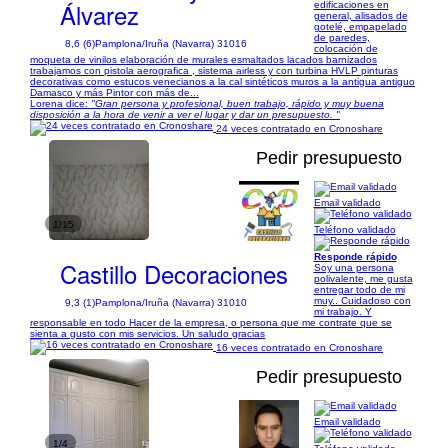
Álvarez
edificaciones en
general, alisados de
gotelé, empapelado
de paredes,
8,6 (6)
Pamplona/Iruña (Navarra) 31016
colocación de
moqueta de vinilos elaboración de murales esmaltados lacados barnizados
trabajamos con pistola aerografica , sistema airless y con turbina HVLP pinturas
decorativas como estucos venecianos a la cal sintéticos muros a la antigua antiguo
Damasco y más Pintor con más de...
Lorena dice:
"Gran persona y profesional, buen trabajo, rápido y muy buena
disposición a la hora de venir a ver el lugar y dar un presupuesto. "
24 veces contratado en Cronoshare
Pedir presupuesto
Email validado
1/15
Teléfono validado
Responde rápido
Castillo Decoraciones
Soy una persona
polivalente, me gusta
entregar todo de mi
muy.. Cuidadoso con
9,3 (1)
Pamplona/Iruña (Navarra) 31010
mi trabajo. Y
responsable en todo Hacer de la empresa, o persona que me contrate que se
sienta a gusto con mis servicios. Un saludo gracias
16 veces contratado en Cronoshare
Pedir presupuesto
Email validado
1/4