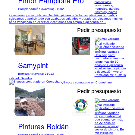
Pintor Pamplona Pro
comerciales,
restaurantes,
negocios, garajes,
Pamplona/Iruña (Navarra) 31002
trasteros, naves
industriales y comunidades. También pintamos fachadas, eliminamos gotelé y
colocamos papel pintado con acabados cuidados y duraderos. Llevamos muchos
años trabajando en el sector y contamos con amplia experiencia en...
Pedir presupuesto
Email validado
1/4
Teléfono validado
Hola soy pintor
decorador autónomo
Samypint
tengo mas de 10
años de experiencia
en el sector de pintura
y decoración vivo en
Berriozar (Navarra) 31013
Pamplona Me gusta la
calidad, Saludos
8 veces contratado en Cronoshare
Pedir presupuesto
Email validado
1/1
Teléfono validado
Soy un profesional
que cuento con más
Pinturas Roldán
de 22 años de
experiencia en el
sector de pintura. En
mis inicios he
Pamplona/Iruña (Navarra) 31006