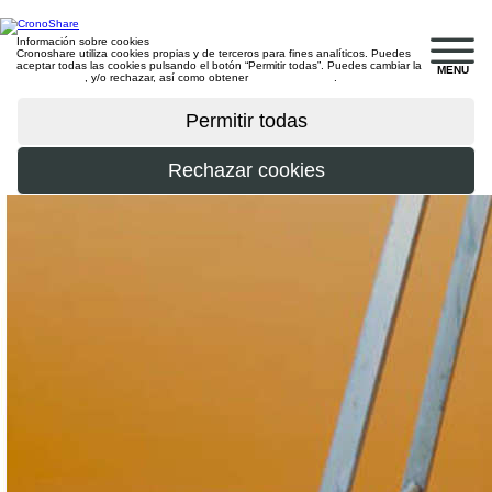
Información sobre cookies
Cronoshare utiliza cookies propias y de terceros para fines analíticos. Puedes
aceptar todas las cookies pulsando el botón “Permitir todas”. Puedes cambiar la
MENU
configuración
, y/o rechazar, así como obtener
más información
.