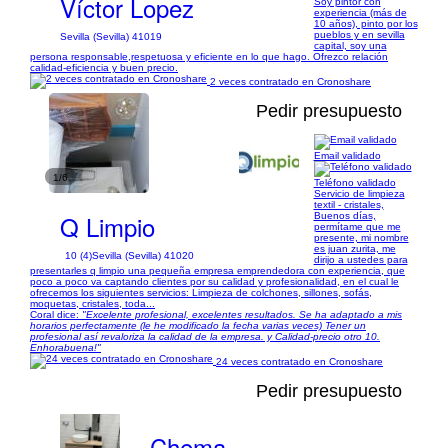
Víctor Lopez
Soy pintor con
experiencia (más de
10 años), pinto por los
pueblos y en sevilla
Sevilla (Sevilla) 41019
capital, soy una
persona responsable,respetuosa y eficiente en lo que hago. Ofrezco relación
calidad-eficiencia y buen precio.
2 veces contratado en Cronoshare
Pedir presupuesto
Email validado
1/6
Teléfono validado
Servicio de limpieza
textil - cristales,
Q Limpio
Buenos días,
permítame que me
presente, mi nombre
es juan zurita, me
10 (4)
Sevilla (Sevilla) 41020
dirijo a ustedes para
presentarles q limpio una pequeña empresa emprendedora con experiencia, que
poco a poco va captando clientes por su calidad y profesionalidad, en el cual le
ofrecemos los siguientes servicios: Limpieza de colchones, sillones, sofás,
moquetas, cristales, toda...
Coral dice:
"Excelente profesional, excelentes resultados. Se ha adaptado a mis
horarios perfectamente (le he modificado la fecha varias veces) Tener un
profesional así revaloriza la calidad de la empresa. y Calidad-precio otro 10.
Enhorabuena!"
24 veces contratado en Cronoshare
Pedir presupuesto
Chema