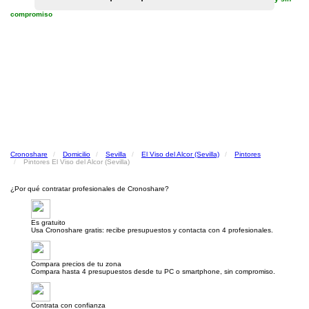
compromiso
Cronoshare
Domicilio
Sevilla
El Viso del Alcor (Sevilla)
Pintores
Pintores El Viso del Alcor (Sevilla)
¿Por qué contratar profesionales de Cronoshare?
Es gratuito
Usa Cronoshare gratis: recibe presupuestos y contacta con 4 profesionales.
Compara precios de tu zona
Compara hasta 4 presupuestos desde tu PC o smartphone, sin compromiso.
Contrata con confianza