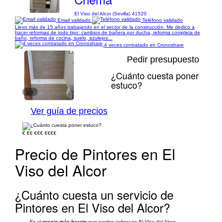
El Viso del Alcor (Sevilla) 41520
Email validado
Teléfono validado
Llevo más de 15 años trabajando en el sector de la construcción. Me dedico a
hacer reformas de todo tipo: cambios de bañera por ducha, reforma completa de
baño, reforma de cocina, suelo, azulejos...
4 veces contratado en Cronoshare
Pedir presupuesto
¿Cuánto cuesta poner
estuco?
1/3
Ver guía de precios
€
€€
€€€
€€€€
Precio de Pintores en El
Viso del Alcor
¿Cuánto cuesta un servicio de
Pintores en El Viso del Alcor?
Es el
precio más barato
que suelen cobrar en El Viso del Alcor