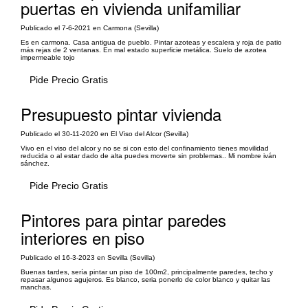
puertas en vivienda unifamiliar
Publicado el 7-6-2021 en Carmona (Sevilla)
Es en carmona. Casa antigua de pueblo. Pintar azoteas y escalera y roja de patio
más rejas de 2 ventanas. En mal estado superficie metálica. Suelo de azotea
impermeable tojo
Pide Precio Gratis
Presupuesto pintar vivienda
Publicado el 30-11-2020 en El Viso del Alcor (Sevilla)
Vivo en el viso del alcor y no se si con esto del confinamiento tienes movilidad
reducida o al estar dado de alta puedes moverte sin problemas.. Mi nombre iván
sánchez.
Pide Precio Gratis
Pintores para pintar paredes
interiores en piso
Publicado el 16-3-2023 en Sevilla (Sevilla)
Buenas tardes, sería pintar un piso de 100m2, principalmente paredes, techo y
repasar algunos agujeros. Es blanco, seria ponerlo de color blanco y quitar las
manchas.