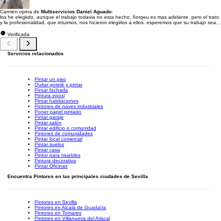
Carmen opina de
Multiservicios Daniel Aguado
:
los he elegkdo, aunque el trabajo todavia no esta hecho, ñorqeu es mas adelante. pero el trato
y la profesionalidad, que intuimos, nos hicieron elegirlos a ellos. esperemos que su trabajo sea...
Verificada
Servicios relacionados
Pintar un piso
Quitar gotelé y pintar
Pintar fachada
Pintura epoxi
Pintar habitaciones
Pintores de naves industriales
Poner papel pintado
Pintar garaje
Pintar salón
Pintar edificio o comunidad
Pintores de comunidades
Pintar local comercial
Pintar suelos
Pintar casa
Pintor para muebles
Pintura decorativa
Pintar Oficinas
Encuentra Pintores en las principales ciudades de Sevilla
Pintores en Sevilla
Pintores en Alcalá de Guadaíra
Pintores en Tomares
Pintores en Villanueva del Ariscal