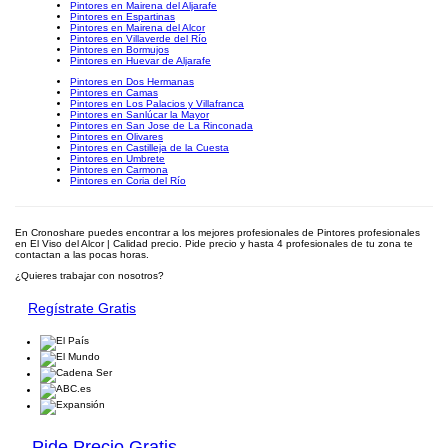
Pintores en Mairena del Aljarafe
Pintores en Espartinas
Pintores en Mairena del Alcor
Pintores en Villaverde del Río
Pintores en Bormujos
Pintores en Huevar de Aljarafe
Pintores en Dos Hermanas
Pintores en Camas
Pintores en Los Palacios y Villafranca
Pintores en Sanlúcar la Mayor
Pintores en San Jose de La Rinconada
Pintores en Olivares
Pintores en Castilleja de la Cuesta
Pintores en Umbrete
Pintores en Carmona
Pintores en Coria del Río
En Cronoshare puedes encontrar a los mejores profesionales de Pintores profesionales
en El Viso del Alcor | Calidad precio. Pide precio y hasta 4 profesionales de tu zona te
contactan a las pocas horas.
¿Quieres trabajar con nosotros?
Regístrate Gratis
Pide Precio Gratis