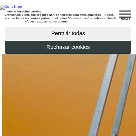
Información sobre cookies
Cronoshare utiliza cookies propias y de terceros para fines analíticos. Puedes
aceptar todas las cookies pulsando el botón “Permitir todas”. Puedes cambiar la
MENU
configuración
, y/o rechazar, así como obtener
más información
.