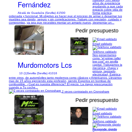
Fernández
años de experiencia
ayudando a que cada
espacio cobre vida de
Alcalá de Guadaíra (Sevilla) 41500
forma práctica,
ordenada y funcional. Mi objetivo es hacer que el proceso de armar o desarmar tus
muebles sea rápido, seguro y sin complicaciones. Trabajo con precisión, cuidado y
compromiso, ya sea que necesites montar un armario nuevo, desmontar un...
Pedir presupuesto
Email validado
1/16
Teléfono validado
Nos presentamos
como "el primer taller
Murdomotors Lcs
low cost" en sevilla
capital. Trabajamos la
mecánica, chapa y
pintura, tapizado,
10 (1)
Sevilla (Sevilla) 41016
electricidad, Estética,
entre otros, de automóviles tanto modernos como clásicos y Americanos. Llevamos
mas de 15 años ejerciendo esta profesión, siendo Expertos en bombas de
combustible. ¿Cual es nuestra diferencia? El precio. La mayor preocupación
cuando a Tu coche...
2 veces contratado en Cronoshare
Pedir presupuesto
Email validado
1/6
Teléfono validado
Responde rápido