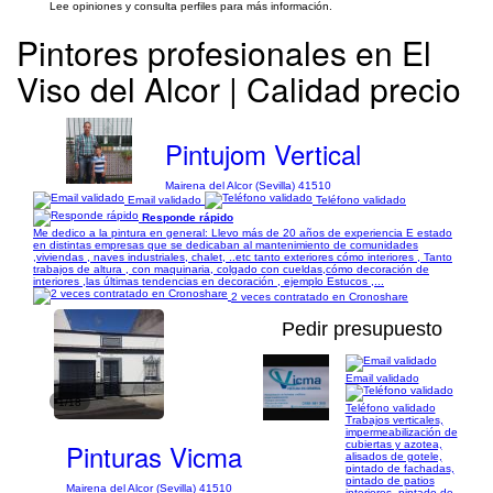
Lee opiniones y consulta perfiles para más información.
Pintores profesionales en El
Viso del Alcor | Calidad precio
Pintujom Vertical
Mairena del Alcor (Sevilla) 41510
Email validado
Teléfono validado
Responde rápido
Me dedico a la pintura en general: Llevo más de 20 años de experiencia E estado
en distintas empresas que se dedicaban al mantenimiento de comunidades
,viviendas , naves industriales, chalet, ..etc tanto exteriores cómo interiores , Tanto
trabajos de altura , con maquinaria, colgado con cueldas,cómo decoración de
interiores ,las últimas tendencias en decoración , ejemplo Estucos ,...
2 veces contratado en Cronoshare
Pedir presupuesto
Email validado
1/18
Teléfono validado
Trabajos verticales,
impermeabilización de
Pinturas Vicma
cubiertas y azotea,
alisados de gotele,
pintado de fachadas,
pintado de patios
Mairena del Alcor (Sevilla) 41510
interiores, pintado de