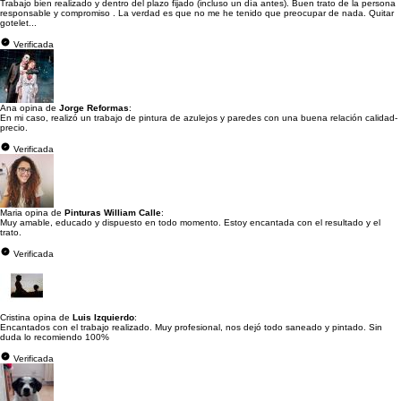
Trabajo bien realizado y dentro del plazo fijado (incluso un día antes). Buen trato de la persona
responsable y compromiso . La verdad es que no me he tenido que preocupar de nada. Quitar
gotelet...
Verificada
Ana opina de
Jorge Reformas
:
En mi caso, realizó un trabajo de pintura de azulejos y paredes con una buena relación calidad-
precio.
Verificada
Maria opina de
Pinturas William Calle
:
Muy amable, educado y dispuesto en todo momento. Estoy encantada con el resultado y el
trato.
Verificada
Cristina opina de
Luis Izquierdo
:
Encantados con el trabajo realizado. Muy profesional, nos dejó todo saneado y pintado. Sin
duda lo recomiendo 100%
Verificada