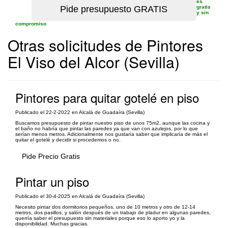
es
gratis
y sin
compromiso
Otras solicitudes de Pintores
El Viso del Alcor (Sevilla)
Pintores para quitar gotelé en piso
Publicado el 22-2-2022 en Alcalá de Guadaíra (Sevilla)
Buscamos presupuesto de pintar nuestro piso de unos 75m2, aunque las cocina y
el baño no habría que pintar las paredes ya que van con azulejos, por lo que
serían menos metros. Adicionalmente nos gustaría saber que implicaría de más el
quitar el gotelé y decidir si procedemos o no.
Pide Precio Gratis
Pintar un piso
Publicado el 30-4-2025 en Alcalá de Guadaíra (Sevilla)
Necesito pintar dos dormitorios pequeños, uno de 10 metros y otro de 12-14
metros, dos pasillos, y salón después de un trabajo de pladur en algunas paredes,
querría saber el presupuesto sin materiales porque eso lo aporto yo y la
disponibilidad. Muchas gracias.