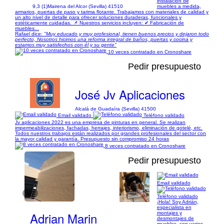
instalación de
9,3 (1)
Mairena del Alcor (Sevilla) 41510
muebles a medida,
armarios, puertas de paso y tarima flotante. Trabajamos con materiales de calidad y
un alto nivel de detalle para ofrecer soluciones duraderas, funcionales y
estéticamente cuidadas. 📌 Nuestros servicios incluyen: ✔ Fabricación de
muebles...
Rafael dice:
"Muy educado y muy profesional, tienen buenos precios y dejaron todo
perfecto, Nosotros hicimos una reforma integral de baños, puertas y cocina y
estamos muy satisfechos con él y su gente"
10 veces contratado en Cronoshare
Pedir presupuesto
José Jv Aplicaciones
Alcalá de Guadaíra (Sevilla) 41500
Email validado
Teléfono validado
Jv aplicaciones 2022 es una empresa de pinturas en general. Se realizan
impermeabilizaciones, fachadas, herrajes, interiorismo, eliminación de gotelé, etc.
Todos nuestros trabajos están realizados por grandes profesionales del sector con
la mayor calidad y garantía. Presupuesto sin compromiso 24 horas
8 veces contratado en Cronoshare
Pedir presupuesto
Email validado
1/7
Teléfono validado
¡Hola! Soy Adrián,
especialista en
Adrian Marin
montajes y
desmontajes de
muebles, con varios