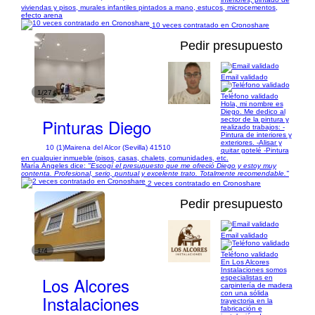
viviendas y pisos, murales infantiles pintados a mano, estucos, microcementos,
efecto arena
10 veces contratado en Cronoshare
Pedir presupuesto
Email validado
1/27
Teléfono validado
Hola, mi nombre es
Diego. Me dedico al
Pinturas Diego
sector de la pintura y
realizado trabajos: -
Pintura de interiores y
exteriores. -Alisar y
10 (1)
Mairena del Alcor (Sevilla) 41510
quitar gotelé -Pintura
en cualquier inmueble (pisos, casas, chalets, comunidades, etc.
María Ángeles dice:
"Escogí el presupuesto que me ofreció Diego y estoy muy
contenta. Profesional, serio, puntual y excelente trato. Totalmente recomendable."
2 veces contratado en Cronoshare
Pedir presupuesto
Email validado
1/4
Teléfono validado
En Los Alcores
Instalaciones somos
Los Alcores
especialistas en
carpintería de madera
con una sólida
Instalaciones
trayectoria en la
fabricación e