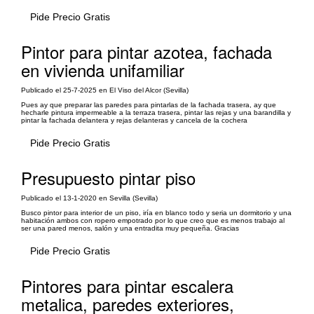
Pide Precio Gratis
Pintor para pintar azotea, fachada
en vivienda unifamiliar
Publicado el 25-7-2025 en El Viso del Alcor (Sevilla)
Pues ay que preparar las paredes para pintarlas de la fachada trasera, ay que
hecharle pintura impermeable a la terraza trasera, pintar las rejas y una barandilla y
pintar la fachada delantera y rejas delanteras y cancela de la cochera
Pide Precio Gratis
Presupuesto pintar piso
Publicado el 13-1-2020 en Sevilla (Sevilla)
Busco pintor para interior de un piso, iría en blanco todo y seria un dormitorio y una
habitación ambos con ropero empotrado por lo que creo que es menos trabajo al
ser una pared menos, salón y una entradita muy pequeña. Gracias
Pide Precio Gratis
Pintores para pintar escalera
metalica, paredes exteriores,