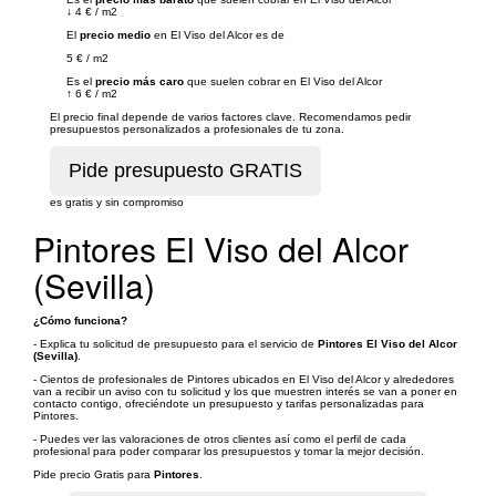
↓
4 €
/
m2
El
precio medio
en El Viso del Alcor es de
5 €
/
m2
Es el
precio más caro
que suelen cobrar en El Viso del Alcor
↑
6 €
/
m2
El precio final depende de varios factores clave. Recomendamos pedir
presupuestos personalizados a profesionales de tu zona.
es gratis y sin compromiso
Pintores El Viso del Alcor
(Sevilla)
¿Cómo funciona?
- Explica tu solicitud de presupuesto para el servicio de
Pintores El Viso del Alcor
(Sevilla)
.
- Cientos de profesionales de Pintores ubicados en El Viso del Alcor y alrededores
van a recibir un aviso con tu solicitud y los que muestren interés se van a poner en
contacto contigo, ofreciéndote un presupuesto y tarifas personalizadas para
Pintores.
- Puedes ver las valoraciones de otros clientes así como el perfil de cada
profesional para poder comparar los presupuestos y tomar la mejor decisión.
Pide precio Gratis para
Pintores
.