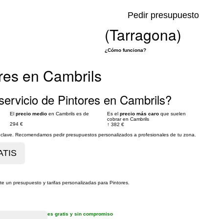
Pedir presupuesto
(Tarragona)
¿Cómo funciona?
res en Cambrils
ervicio de Pintores en Cambrils?
El
precio medio
en Cambrils es de
Es el
precio más caro
que suelen
cobrar en Cambrils
294 €
↑
382 €
es clave. Recomendamos pedir presupuestos personalizados a profesionales de tu zona.
ote un presupuesto y tarifas personalizadas para Pintores.
es gratis y sin compromiso