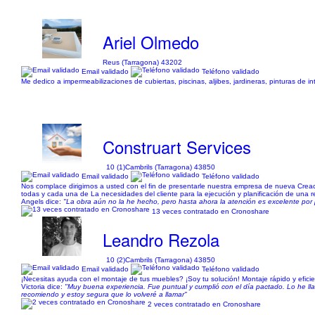
Ariel Olmedo
Reus (Tarragona) 43202
Email validado
Teléfono validado
Me dedico a impermeabilizaciones de cubiertas, piscinas, aljibes, jardineras, pinturas de 
Construart Services
10 (1)
Cambrils (Tarragona) 43850
Email validado
Teléfono validado
Nos complace dirigirnos a usted con el fin de presentarle nuestra empresa de nueva Creac
todas y cada una de La necesidades del cliente para la ejecución y planificación de una re
Angels dice:
"La obra aún no la he hecho, pero hasta ahora la atención es excelente por 
13 veces contratado en Cronoshare
Leandro Rezola
10 (2)
Cambrils (Tarragona) 43850
Email validado
Teléfono validado
¡Necesitas ayuda con el montaje de tus muebles? ¡Soy tu solución! Montaje rápido y eficie
Victoria dice:
"Muy buena experiencia. Fue puntual y cumplió con el día pactado. Lo he llam
recomiendo y estoy segura que lo volveré a llamar"
2 veces contratado en Cronoshare