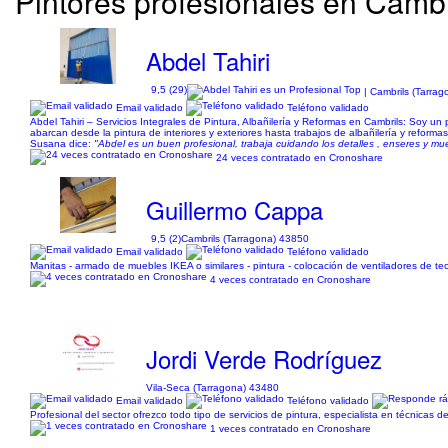
Pintores profesionales en Cambri
Abdel Tahiri
9,5 (29)
| Cambrils (Tarra
Email validado
Teléfono validado
Abdel Tahiri – Servicios Integrales de Pintura, Albañilería y Reformas en Cambrils: Soy u
abarcan desde la pintura de interiores y exteriores hasta trabajos de albañilería y reforma
Susana dice:
"Abdel es un buen profesional, trabaja cuidando los detalles , enseres y m
24 veces contratado en Cronoshare
Guillermo Cappa
9,5 (2)
Cambrils (Tarragona) 43850
Email validado
Teléfono validado
Manitas - armado de muebles IKEA o similares - pintura - colocación de ventiladores de te
4 veces contratado en Cronoshare
Jordi Verde Rodríguez
Vila-Seca (Tarragona) 43480
Email validado
Teléfono validado
Profesional del sector ofrezco todo tipo de servicios de pintura, especialista en técnicas dec
1 veces contratado en Cronoshare