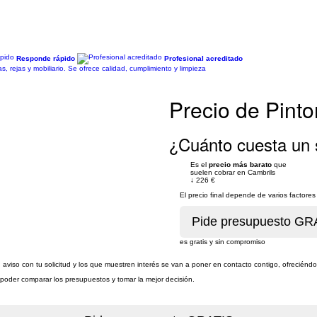
Responde rápido
Profesional acreditado
s, rejas y mobiliario. Se ofrece calidad, cumplimiento y limpieza
Precio de Pinto
¿Cuánto cuesta un s
Es el
precio más barato
que
suelen cobrar en Cambrils
↓
226 €
El precio final depende de varios factor
es gratis y sin compromiso
 aviso con tu solicitud y los que muestren interés se van a poner en contacto contigo, ofreciénd
a poder comparar los presupuestos y tomar la mejor decisión.