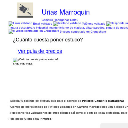
Urias Marroquin
Cambrils (Tarragona) 43850
Email validado
Teléfono validado
Pintura decorativa e industrial, mantenimiento de madera, alisar paredes, pintura de puerta
5 veces contratado en Cronoshare
¿Cuánto cuesta poner estuco?
Ver guía de precios
€
€€
€€€
€€€€
- Explica tu solicitud de presupuesto para el servicio de
Pintores Cambrils (Tarragona)
.
- Cientos de profesionales de Pintores ubicados en Cambrils y alrededores van a recibir un
- Puedes ver las valoraciones de otros clientes así como el perfil de cada profesional par
Pide precio Gratis para
Pintores
.