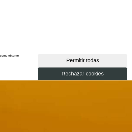
sí como obtener
más