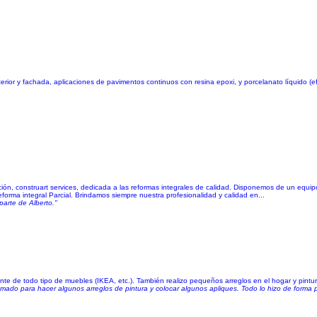
interior y fachada, aplicaciones de pavimentos continuos con resina epoxi, y porcelanato líquido 
ión, construart services, dedicada a las reformas integrales de calidad. Disponemos de un equip
forma integral Parcial. Brindamos siempre nuestra profesionalidad y calidad en...
parte de Alberto."
nte de todo tipo de muebles (IKEA, etc.). También realizo pequeños arreglos en el hogar y pintu
ado para hacer algunos arreglos de pintura y colocar algunos apliques. Todo lo hizo de forma prol