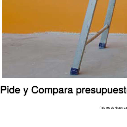
Pide y Compara presupuest
Pide precio Gratis p