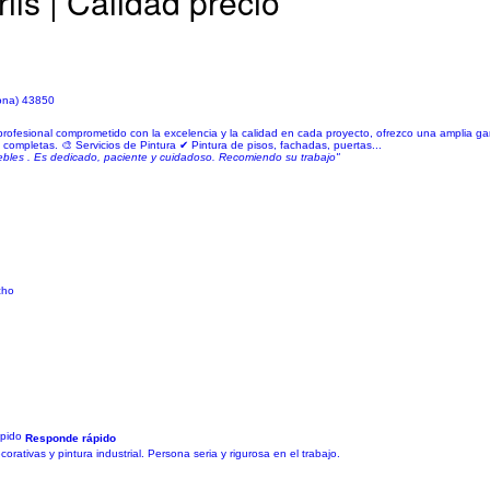
ls | Calidad precio
gona) 43850
n profesional comprometido con la excelencia y la calidad en cada proyecto, ofrezco una amplia g
s completas. 🎨 Servicios de Pintura ✔ Pintura de pisos, fachadas, puertas...
uebles . Es dedicado, paciente y cuidadoso. Recomiendo su trabajo"
cho
Responde rápido
orativas y pintura industrial. Persona seria y rigurosa en el trabajo.