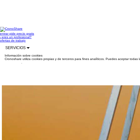
entrar
pide precio gratis
¿eres un profesional?
ofertas de trabajo
SERVICIOS
Información sobre cookies
Cronoshare utiliza cookies propias y de terceros para fines analíticos. Puedes aceptar todas 
información
.