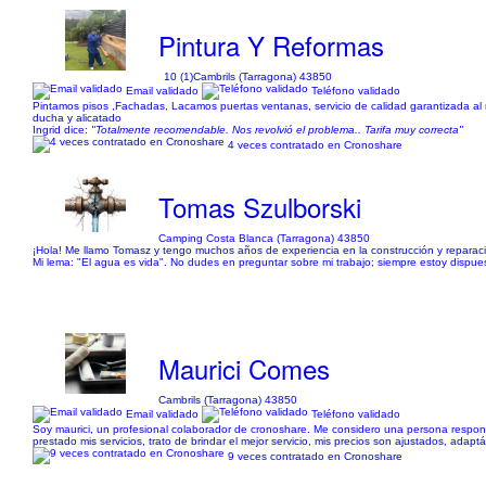
Pintura Y Reformas
10 (1)
Cambrils (Tarragona) 43850
Email validado
Teléfono validado
Pintamos pisos ,Fachadas, Lacamos puertas ventanas, servicio de calidad garantizada al
ducha y alicatado
Ingrid dice:
"Totalmente recomendable. Nos revolvió el problema.. Tarifa muy correcta"
4 veces contratado en Cronoshare
Tomas Szulborski
Camping Costa Blanca (Tarragona) 43850
¡Hola! Me llamo Tomasz y tengo muchos años de experiencia en la construcción y reparaci
Mi lema: "El agua es vida". No dudes en preguntar sobre mi trabajo; siempre estoy dispue
Maurici Comes
Cambrils (Tarragona) 43850
Email validado
Teléfono validado
Soy maurici, un profesional colaborador de cronoshare. Me considero una persona respons
prestado mis servicios, trato de brindar el mejor servicio, mis precios son ajustados, ada
9 veces contratado en Cronoshare