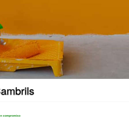
ambrils
sin compromiso