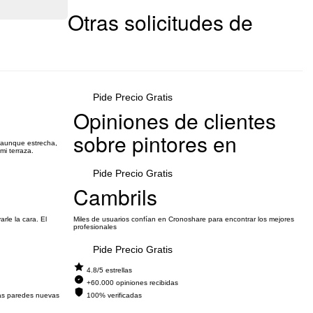
Otras solicitudes de
Pide Precio Gratis
Opiniones de clientes
sobre pintores en
e aunque estrecha,
mi terraza.
Pide Precio Gratis
Cambrils
rle la cara. El
Miles de usuarios confían en Cronoshare para encontrar los mejores
profesionales
Pide Precio Gratis
4.8/5 estrellas
+60.000 opiniones recibidas
las paredes nuevas
100% verificadas