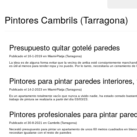
Pintores Cambrils (Tarragona)
Presupuesto quitar gotelé paredes
Publicado el 16-1-2019 en Miami-Platja (Tarragona)
La idea es de alguna forma evitar que la vecina de arriba esté constantemente manchando 
es útil al menos para tender ropa y no puedo. Por lo tanto, necesitaría un cerramiento de
Pintores para pintar paredes interiores,
Publicado el 14-2-2023 en Miami-Platja (Tarragona)
Es un apartamento totalmente vacío que nunca a vivido nadie, ha estado cerrado bastantes
trabajo de pintura se realizaría a partir del día 03/03/23.
Pintores profesionales para pintar pared
Publicado el 30-8-2021 en Cambrils (Tarragona)
Necesitó presupuesto para pintar un apartamento de unos 60 metros cuadrados en blan
necesitan igualarse con el resto de paredes