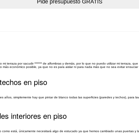
mi terraza por sacudir ****** de alfombras y demás, por lo que no puedo utilizar mi terraza, qu
 lo más económico posible, ya que no es para aislar ni para nada más que no sea evitar ensuciar 
 techos en piso
 años, simplemente hay que pintar de blanco todas las superficies (paredes y techos), para lava
es interiores en piso
co como está, únicamente necesitará algo de estucado ya que hemos cambiado unas puertas y 