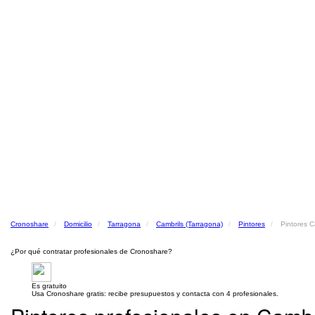
Cronoshare
Domicilio
Tarragona
Cambrils (Tarragona)
Pintores
Pintores C
¿Por qué contratar profesionales de Cronoshare?
Es gratuito
Usa Cronoshare gratis: recibe presupuestos y contacta con 4 profesionales.