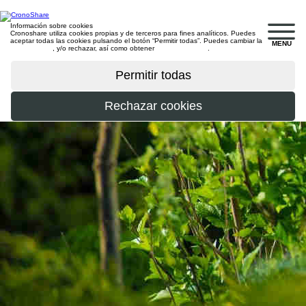
Información sobre cookies
Cronoshare utiliza cookies propias y de terceros para fines analíticos. Puedes
aceptar todas las cookies pulsando el botón “Permitir todas”. Puedes cambiar la
MENU
configuración
, y/o rechazar, así como obtener
más información
.