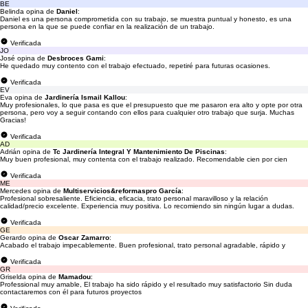
BE
Belinda opina de
Daniel
:
Daniel es una persona comprometida con su trabajo, se muestra puntual y honesto, es una
persona en la que se puede confiar en la realización de un trabajo.
Verificada
JO
José opina de
Desbroces Gami
:
He quedado muy contento con el trabajo efectuado, repetiré para futuras ocasiones.
Verificada
EV
Eva opina de
Jardinería Ismail Kallou
:
Muy profesionales, lo que pasa es que el presupuesto que me pasaron era alto y opte por otra
persona, pero voy a seguir contando con ellos para cualquier otro trabajo que surja. Muchas
Gracias!
Verificada
AD
Adrián opina de
Tc Jardinería Integral Y Mantenimiento De Piscinas
:
Muy buen profesional, muy contenta con el trabajo realizado. Recomendable cien por cien
Verificada
ME
Mercedes opina de
Multiservicios&reformaspro García
:
Profesional sobresaliente. Eficiencia, eficacia, trato personal maravilloso y la relación
calidad/precio excelente. Experiencia muy positiva. Lo recomiendo sin ningún lugar a dudas.
Verificada
GE
Gerardo opina de
Oscar Zamarro
:
Acabado el trabajo impecablemente. Buen profesional, trato personal agradable, rápido y
Verificada
GR
Griselda opina de
Mamadou
:
Professional muy amable, El trabajo ha sido rápido y el resultado muy satisfactorio Sin duda
contactaremos con él para futuros proyectos