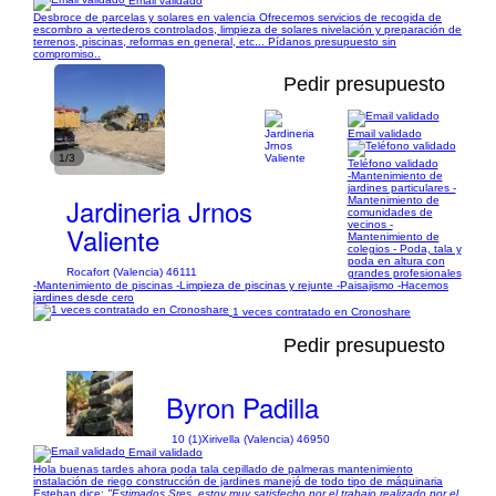
Email validado
Desbroce de parcelas y solares en valencia Ofrecemos servicios de recogida de
escombro a vertederos controlados, limpieza de solares nivelación y preparación de
terrenos, piscinas, reformas en general, etc... Pídanos presupuesto sin
compromiso..
Pedir presupuesto
Email validado
1/3
Teléfono validado
-Mantenimiento de
jardines particulares -
Jardineria Jrnos
Mantenimiento de
comunidades de
vecinos -
Valiente
Mantenimiento de
colegios - Poda, tala y
poda en altura con
Rocafort (Valencia) 46111
grandes profesionales
-Mantenimiento de piscinas -Limpieza de piscinas y rejunte -Paisajismo -Hacemos
jardines desde cero
1 veces contratado en Cronoshare
Pedir presupuesto
Byron Padilla
10 (1)
Xirivella (Valencia) 46950
Email validado
Hola buenas tardes ahora poda tala cepillado de palmeras mantenimiento
instalación de riego construcción de jardines manejó de todo tipo de máquinaria
Esteban dice:
"Estimados Sres, estoy muy satisfecho por el trabajo realizado por el