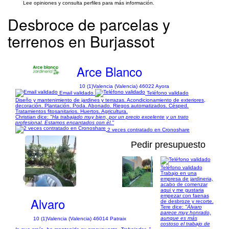
Lee opiniones y consulta perfiles para más información.
Desbroce de parcelas y
terrenos en Burjassot
Arce Blanco
10 (1)
Valencia (Valencia) 46022 Ayora
Email validado
Teléfono validado
Diseño y mantenimiento de jardines y terrazas. Acondicionamiento de exteriores,
decoración. Plantación. Poda. Abonado. Riegos automatizados. Césped.
Tratamientos fitosanitarios. Huertos. Agricultura.
Christian dice:
"Ha trabajado muy bien, por un precio excelente y un trato
profesional. Estamos encantados con él."
2 veces contratado en Cronoshare
Pedir presupuesto
Teléfono validado
Trabajo en una
1/2
empresa de jardineria,
acabo de comenzar
aqui y me gustaria
empezar con faenas
Alvaro
de desbroze y recorte.
Tere dice:
"Álvaro
parece muy honrado,
aunque es más
10 (1)
Valencia (Valencia) 46014 Patraix
costoso el trabajo de