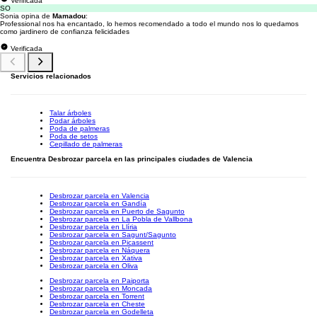
Verificada
SO
Sonia opina de
Mamadou
:
Professional nos ha encantado, lo hemos recomendado a todo el mundo nos lo quedamos
como jardinero de confianza felicidades
Verificada
Servicios relacionados
Talar árboles
Podar árboles
Poda de palmeras
Poda de setos
Cepillado de palmeras
Encuentra Desbrozar parcela en las principales ciudades de Valencia
Desbrozar parcela en Valencia
Desbrozar parcela en Gandía
Desbrozar parcela en Puerto de Sagunto
Desbrozar parcela en La Pobla de Vallbona
Desbrozar parcela en Llíria
Desbrozar parcela en Sagunt/Sagunto
Desbrozar parcela en Picassent
Desbrozar parcela en Náquera
Desbrozar parcela en Xativa
Desbrozar parcela en Oliva
Desbrozar parcela en Paiporta
Desbrozar parcela en Moncada
Desbrozar parcela en Torrent
Desbrozar parcela en Cheste
Desbrozar parcela en Godelleta