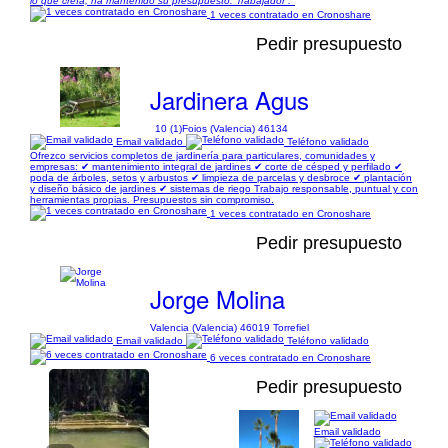
lo que creía, ha mantenido su presupuesto. Trabajador ."
1 veces contratado en Cronoshare
Pedir presupuesto
Jardinera Agus
10 (1)
Foios (Valencia) 46134
Email validado
Teléfono validado
Ofrezco servicios completos de jardinería para particulares, comunidades y
empresas: ✔ mantenimiento integral de jardines ✔ corte de césped y perfilado ✔
poda de árboles, setos y arbustos ✔ limpieza de parcelas y desbroce ✔ plantación
y diseño básico de jardines ✔ sistemas de riego Trabajo responsable, puntual y con
herramientas propias. Presupuestos sin compromiso.
1 veces contratado en Cronoshare
Pedir presupuesto
Jorge Molina
Valencia (Valencia) 46019 Torrefiel
Email validado
Teléfono validado
6 veces contratado en Cronoshare
Pedir presupuesto
Email validado