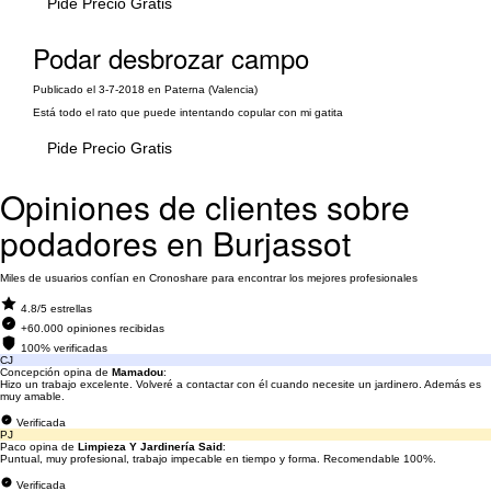
Pide Precio Gratis
Podar desbrozar campo
Publicado el 3-7-2018 en Paterna (Valencia)
Está todo el rato que puede intentando copular con mi gatita
Pide Precio Gratis
Opiniones de clientes sobre
podadores en Burjassot
Miles de usuarios confían en Cronoshare para encontrar los mejores profesionales
4.8/5 estrellas
+60.000 opiniones recibidas
100% verificadas
CJ
Concepción opina de
Mamadou
:
Hizo un trabajo excelente. Volveré a contactar con él cuando necesite un jardinero. Además es
muy amable.
Verificada
PJ
Paco opina de
Limpieza Y Jardinería Said
:
Puntual, muy profesional, trabajo impecable en tiempo y forma. Recomendable 100%.
Verificada