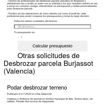
- Cientos de profesionales de Desbrozar parcela ubicados en Burjassot y
alrededores van a recibir un aviso con tu solicitud y los que muestren interés se van
a poner en contacto contigo, ofreciéndote un presupuesto y tarifas personalizadas
para Desbrozar parcela.
- Puedes ver las valoraciones de otros clientes así como el perfil de cada
profesional para poder comparar los presupuestos y tomar la mejor decisión.
Indica los metros cuadrados del terreno:
Tu presupuesto es:
– €
Otras solicitudes de
Desbrozar parcela Burjassot
(Valencia)
Podar desbrozar terreno
Publicado el 4-7-2019 en Llíria (Valencia)
Limpieza o desbroce de parcela en termino municipal de lliria. Terreno llano, sin
vallado. Permite fácil acceso de maquinaria