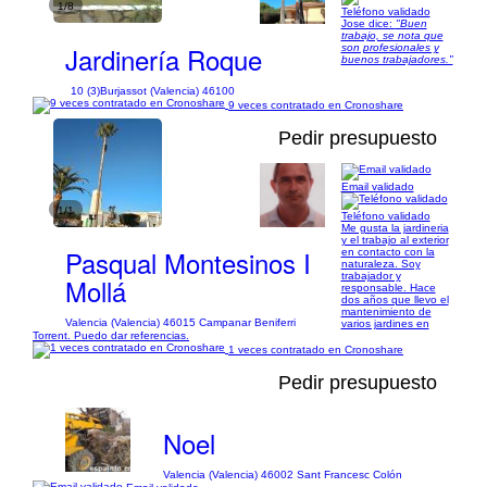
1/8
Teléfono validado
Jose dice:
"Buen
trabajo, se nota que
Jardinería Roque
son profesionales y
buenos trabajadores."
10 (3)
Burjassot (Valencia) 46100
9 veces contratado en Cronoshare
Pedir presupuesto
Email validado
1/1
Teléfono validado
Me gusta la jardineria
y el trabajo al exterior
Pasqual Montesinos I
en contacto con la
naturaleza. Soy
trabajador y
Mollá
responsable. Hace
dos años que llevo el
mantenimiento de
Valencia (Valencia) 46015 Campanar Beniferri
varios jardines en
Torrent. Puedo dar referencias.
1 veces contratado en Cronoshare
Pedir presupuesto
Noel
Valencia (Valencia) 46002 Sant Francesc Colón