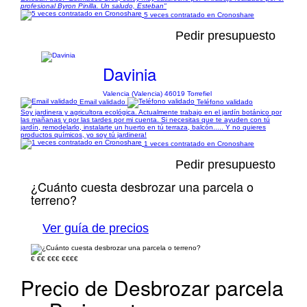
profesional Byron Pinilla. Un saludo, Esteban"
5 veces contratado en Cronoshare
Pedir presupuesto
Davinia
Valencia (Valencia) 46019 Torrefiel
Email validado
Teléfono validado
Soy jardinera y agricultora ecológica. Actualmente trabajo en el jardín botánico por
las mañanas y por las tardes por mi cuenta. Si necesitas que te ayuden con tú
jardín, remodelarlo, instalarte un huerto en tú terraza, balcón..... Y no quieres
productos químicos, yo soy tú jardinera!
1 veces contratado en Cronoshare
Pedir presupuesto
¿Cuánto cuesta desbrozar una parcela o
terreno?
Ver guía de precios
€
€€
€€€
€€€€
Precio de Desbrozar parcela