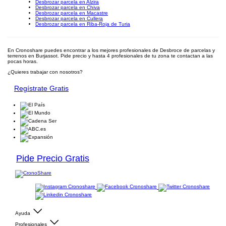
Desbrozar parcela en Alzira
Desbrozar parcela en Chiva
Desbrozar parcela en Macastre
Desbrozar parcela en Cullera
Desbrozar parcela en Riba-Roja de Turia
En Cronoshare puedes encontrar a los mejores profesionales de Desbroce de parcelas y
terrenos en Burjassot. Pide precio y hasta 4 profesionales de tu zona te contactan a las
pocas horas.
¿Quieres trabajar con nosotros?
Regístrate Gratis
Pide Precio Gratis
Ayuda
Profesionales