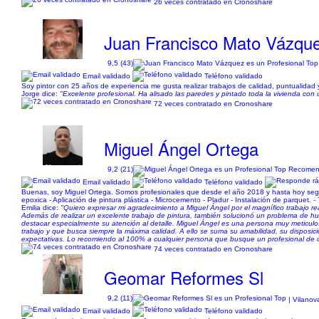
26 veces contratado en Cronoshare
Juan Francisco Mato Vázqu
9,5 (43)
Email validado
Teléfono validado
Soy pintor con 25 años de experiencia me gusta realizar trabajos de calidad, puntualidad 
Jorge dice:
"Excelente profesional. Ha alisado las paredes y pintado toda la vivienda con 
72 veces contratado en Cronoshare
Miguel Ángel Ortega
9,2 (21)
Email validado
Teléfono validado
Buenas, soy Miguel Ortega. Somos profesionales que desde el año 2018 y hasta hoy seguim
epoxica -︎︎ Aplicación de pintura plástica - Microcemento - Pladur - Instalación de parquet. -
Emilia dice:
"Quiero expresar mi agradecimiento a Miguel Ángel por el magnífico trabajo re
Además de realizar un excelente trabajo de pintura, también solucionó un problema de
destacar especialmente su atención al detalle. Miguel Ángel es una persona muy meticulos
trabajo y que busca siempre la máxima calidad. A ello se suma su amabilidad, su disposició
expectativas. Lo recomiendo al 100% a cualquier persona que busque un profesional de 
74 veces contratado en Cronoshare
Geomar Reformes Sl
9,2 (11)
| Vilanov
Email validado
Teléfono validado