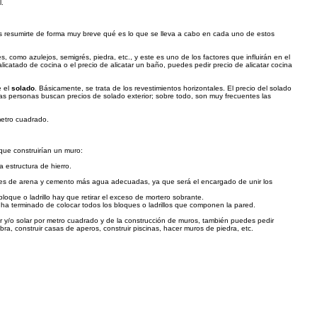
l.
s resumirte de forma muy breve qué es lo que se lleva a cabo en cada uno de estos
, como azulejos, semigrés, piedra, etc., y este es uno de los factores que influirán en el
alicatado de cocina o el precio de alicatar un baño, puedes pedir precio de alicatar cocina
e el
solado
. Básicamente, se trata de los revestimientos horizontales. El precio del solado
has personas buscan precios de solado exterior; sobre todo, son muy frecuentes las
metro cuadrado.
que construirían un muro:
 estructura de hierro.
iones de arena y cemento más agua adecuadas, ya que será el encargado de unir los
oque o ladrillo hay que retirar el exceso de mortero sobrante.
ha terminado de colocar todos los bloques o ladrillos que componen la pared.
ar y/o solar por metro cuadrado y de la construcción de muros, también puedes pedir
a, construir casas de aperos, construir piscinas, hacer muros de piedra, etc.