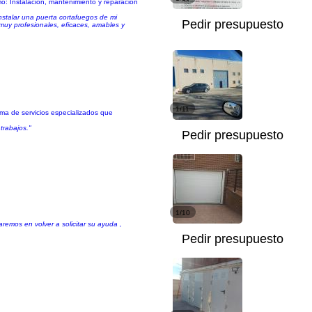
omo: Instalación, mantenimiento y reparación
nstalar una puerta cortafuegos de mi
Pedir presupuesto
 muy profesionales, eficaces, amables y
1/11
ama de servicios especializados que
trabajos."
Pedir presupuesto
1/10
remos en volver a solicitar su ayuda ,
Pedir presupuesto