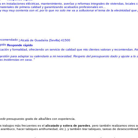
 en instalaciones eléctricas, mantenimiento, averías y reformas integrales de viviendas, locales
 materiales de primera calidad y garantizando acabados profesionales en...
uy muy contenta con el, por lo que no solo me va a sollucionar el tema de la electricidad que 
| Alcalá de Guadaíra (Sevilla) 41500
Responde rápido
ción y formalidad, ofreciendo un servicio de calidad que mis clientes valoran y recomiendan. A
e gestión para adaptar su calendario a mi necesidad. Respeto del presupuesto dado y ajuste a lo
as incidencias en casa. "
edir presupuesto gratis de albañiles con experiencia.
os trabajos más frecuentes es el
alicatado y solera de paredes
, pero también realizamos otros s
de arambuco, hacer tabiques antihumedad, etc.), y también tirar tabiques, tareas de desescombrad