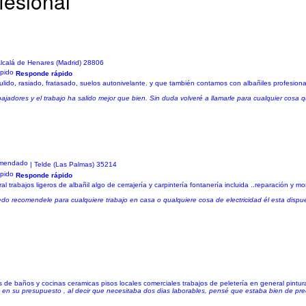
fesional
Alcalá de Henares (Madrid) 28806
Responde rápido
o, rasiado, fratasado, suelos autonivelante. y que también contamos con albañiles profesionale
bajadores y el trabajo ha salido mejor que bien. Sin duda volveré a llamarle para cualquier cosa 
| Telde (Las Palmas) 35214
Responde rápido
trabajos ligeros de albañil algo de cerrajería y carpintería fontanería incluida ..reparación y mon
 recomendele para cualquiere trabajo en casa o qualquiere cosa de electricidad él esta dispuest
 baños y cocinas ceramicas pisos locales comerciales trabajos de peletería en general pintura 
en su presupuesto , al decir que necesitaba dos dias laborables, pensé que estaba bien de pr