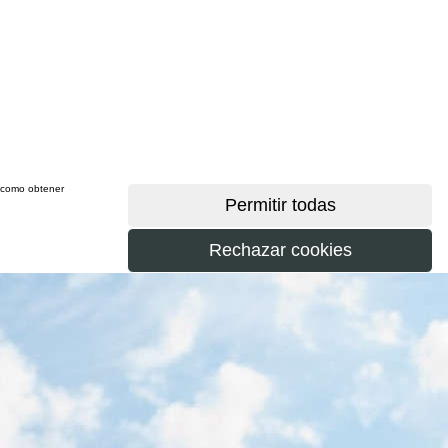
sí como obtener
más