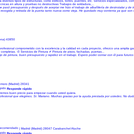
 diversos tipos de estructuras, como edificios, torres, puentes, etc. Servicios especializados, c
cnicas en altura y pruebas no destructivas Trabajos de soldadura,...
 pasó presupuesto y después de aceptar me hizo el trabajo de albañilería de desinstalar y de i
 la recogida y retirada de la puerta tanto nueva como vieja. He quedado muy contenta ya que son
gona) 43850
n profesional comprometido con la excelencia y la calidad en cada proyecto, ofrezco una amplia g
s completas. 🎨 Servicios de Pintura ✔ Pintura de pisos, fachadas, puertas...
jo de pintura, buen presupuesto y rapidez en el trabajo. Espero poder contar con él para futuros 
emoro (Madrid) 28341
Responde rápido
haremos buen precio para empezar cuando usted quiera.
ofesional que elegimos. Sr. Mariano. Muchas gracias por la ayuda prestada por ustedes. No duda
| Madrid (Madrid) 28047 Carabanchel Aluche
Responde rápido