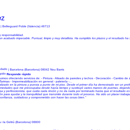
ez
| Bellreguard Poble (Valencia) 46713
y responsabilidad.
un acabado impecable. Puntual, limpio y muy detallista. Ha cumplido los plazos y el resultado ha
| Barcelona (Barcelona) 08042 Nou Barris
Responde rápido
os ofreciendo servicios de: - Pintura - Alisado de paredes y techos - Decoración - Cambio de z
 Tarimas - Impermeabilización en general - paletería -...
alizado en la pintura y puesta a punto de mi piso. Desde el primer día ha demostrado ser un prof
 humedades que me preocupaba desde hacía tiempo y sustituyó varios marcos de puertas, dejand
a y perfeccionista, que cuida cada rincón y no da nada por terminado hasta que el resultado es
n para ayudar y la tranquilidad que transmite durante todo el proceso. Ha sido un placer trabaja
confianza, cuidadoso y comprometido con hacer las cosas bien."
a i la Geltrú (Barcelona) 08800