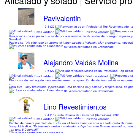
Alicatado y solado | Servicio pro
Pavivalentin
9,8 (22)
| 
Email validado
Teléfono validado
Hola,somos una empresa que se dedica a revestimiento de suelos de hormigón impreso,pulid
Saludos!
Pablo dice:
"Ha sido todo un acierto el haber elegido a Valentin. Muy profesional, muy tra
59 veces contratado en Cronoshare
Alejandro Valdés Molina
9,6 (27)
Email validado
Teléfono validado
Electricista de coche y de casa mantenimiento y reparación de electrodomésticos en general 
..
Ciara dice:
"Muy profesional y preparado. Una persona muy amable y respetusoso. Yo puedo
81 veces contratado en Cronoshare
Lino Revestimientos
9,4 (15)
Santa Coloma de Gramenet (Barcelona) 08923
Email validado
Teléfono validado
Cambio de bañera por plato de ducha en 24 horas mano de obra o a todo costo Reformas de
Josep Lluis dice:
"Es bastante rapido trabajando, y deja bastante Buenos acabados, pero 
, en total 8-9 horas!!!"