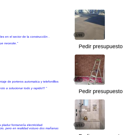
1/99
s en el sector de la construcción .
que necesite."
Pedir presupuesto
1/6
taje de porteros automatica y telefonilllos
o a solucionar todo y rapido!!! "
Pedir presupuesto
pladur fontanería electricidad
1/13
ecio, pero en realidad estuvo dos mañanas