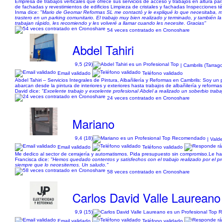
Empresa de trabajos verticales que ofrece sus servicios de acceso y trabajos en altura para
de fachadas y revestimientos de edificios Limpieza de cristales y fachadas Inspecciones té
Inma dice:
"Mario de Geomar Reformas SL me contactó y le expliqué lo que necesitaba, me
trastero en un parking comunitario. El trabajo muy bien realizado y terminado, y también
trabajan rápido, les recomiendo y les volveré a llamar cuando les necesite. Gracias"
54 veces contratado en Cronoshare
Abdel Tahiri
9,5 (29)
| Cambrils (Tarra
Email validado
Teléfono validado
Abdel Tahiri – Servicios Integrales de Pintura, Albañilería y Reformas en Cambrils: Soy u
abarcan desde la pintura de interiores y exteriores hasta trabajos de albañilería y reforma
David dice:
"Excelente trabajo y excelente profesional Abdel a realizado un soberbio traba
24 veces contratado en Cronoshare
Mariano
9,4 (18)
| Vald
Email validado
Teléfono validado
Me dedico al sector de cerrajería y automatismos. Pida presupuesto sin compromiso.Le 
Francisca dice:
"Hemos quedado contentos y satisfechos con el trabajo realizado por el pr
siempre que lo necesitemos. Un saludo."
58 veces contratado en Cronoshare
Carlos David Valle Laureano
9,9 (15)
Email validado
Teléfono validado