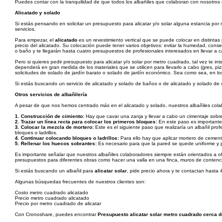
Puedes contar con la tranquilidad de que todos los albañiles que colaboran con nosotros
Alicatado y solado
Si estás pensando en solicitar un presupuesto para alicatar y/o solar alguna estancia p
servicios.
Para empezar, el
alicatado
es un revestimiento vertical que se puede colocar en distintas 
precio del alicatado. Su colocación puede tener varios objetivos: evitar la humedad, conseg
o baño y te llegarán hasta cuatro presupuestos de profesionales interesados en llevar a ca
Pero si quieres pedir presupuesto para alicatar y/o solar por metro cuadrado, tal vez te 
dependerá en gran medida de los materiales que se utilicen para llevarlo a cabo (gres, pi
solicitudes de solado de jardín barato o solado de jardín económico. Sea como sea, en los
Si estás buscando un servicio de alicatado y solado de baños o de alicatado y solado de 
Otros servicios de albañilería
A pesar de que nos hemos centrado más en el alicatado y solado, nuestros albañiles colab
1.
Construcción de cimiento:
Hay que cavar una zanja y llevar a cabo un cimentaje sobre l
2.
Trazar un línea recta para colocar los primeros bloques:
En este paso es importante
3.
Colocar la mezcla de mortero:
Este es el siguiente paso que realizaría un albañil pr
bloques o ladrillos.
4.
Continuar colocando bloques o ladrillos:
Para ello hay que aplicar mortero de cemento
5.
Rellenar los huecos sobrantes:
Es necesario para que la pared se quede uniforme y pa
Es importante señalar que nuestros albañiles colaboradores siempre están orientados a ofr
presupuestos para diferentes obras como hacer una valla en una finca, muros de contenció
Si estás buscando un albañil para
alicatar solar
, pide precio ahora y te contactan hasta 
Algunas búsquedas frecuentes de nuestros clientes son:
Costo metro cuadrado alicatado
Precio metro cuadrado alicatado
Precio por metro cuadrado de alicatar
Con Cronoshare, puedes encontrar
Presupuesto alicatar solar metro cuadrado cerca d