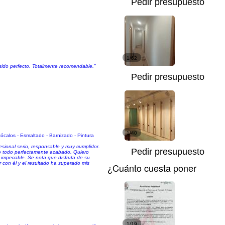
Pedir presupuesto
1/62
 sido perfecto. Totalmente recomendable."
Pedir presupuesto
1/40
ócalos - Esmaltado - Barnizado - Pintura
esional serio, responsable y muy cumplidor.
Pedir presupuesto
o todo perfectamente acabado. Quiero
 impecable. Se nota que disfruta de su
r con él y el resultado ha superado mis
¿Cuánto cuesta poner
1/19