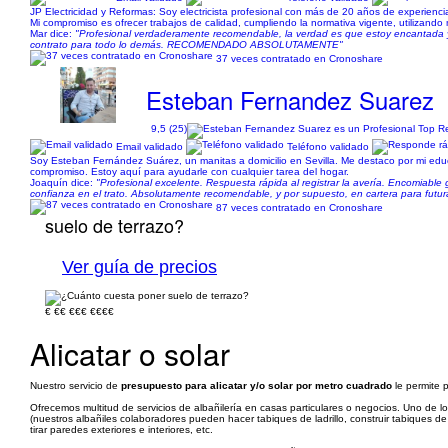
JP Electricidad y Reformas: Soy electricista profesional con más de 20 años de experiencia
Mi compromiso es ofrecer trabajos de calidad, cumpliendo la normativa vigente, utilizando
Mar dice:
"Profesional verdaderamente recomendable, la verdad es que estoy encantada y m
contrato para todo lo demás. RECOMENDADO ABSOLUTAMENTE"
37 veces contratado en Cronoshare
Esteban Fernandez Suarez
9,5 (25)
Email validado
Teléfono validado
Soy Esteban Fernández Suárez, un manitas a domicilio en Sevilla. Me destaco por mi educa
compromiso. Estoy aquí para ayudarle con cualquier tarea del hogar.
Joaquín dice:
"Profesional excelente. Respuesta rápida al registrar la avería. Encomiabl
confianza en el trato. Absolutamente recomendable, y por supuesto, en cartera para futur
87 veces contratado en Cronoshare
suelo de terrazo?
Ver guía de precios
€
€€
€€€
€€€€
Alicatar o solar
Nuestro servicio de
presupuesto para alicatar y/o solar por metro cuadrado
le permite p
Ofrecemos multitud de servicios de albañilería en casas particulares o negocios. Uno de l
(nuestros albañiles colaboradores pueden hacer tabiques de ladrillo, construir tabiques 
tirar paredes exteriores e interiores, etc.