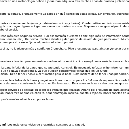
 emplean una metodología definida y que han adquirido tras muchos años de práctica profesiona
or metro cuadrado, probablemente ya sabes en qué consisten estas tareas. Sin embargo, queremo
partes de un inmueble (es muy habitual en cocinas y baños). Pueden utilizarse distintos materiales
uir una mayor higiene o lograr un efecto decorativo concreto. Si quieres averiguar el precio del 
bo el servicio.
interese más este segundo servicio. Por ello también queremos darte algo más de información sobr
zarra, terrazo, etc.). De hecho, muchos clientes piden precio de solado de gres porcelánico. Muc
 presupuestos suele fijarse el precio del solado por m2.
cocina, no lo pienses más y confía en Cronoshare. Pide presupuesto para alicatar y/o solar por 
oradores también pueden realizar muchos otros servicios. Por ejemplo esta sería la forma en la 
a parte inferior de la pared que se pretende construir. Es necesario reforzar el hormigón con una
 que no haya desviaciones, ya que pueden comprometer el tabique en un futuro.
ofesional. Debe tener unos 3-4 centímetros para la base. Este mortero debe tener unas proporc
 a ambos lados de la base y seguir una línea que no supere los 3-4 cms de espesor. Por cada bl
ra dar mayor consistencia al muro recién levantado. Esta tarea se lleva a cabo una vez que se 
ecer servicios de calidad en todos los trabajos que realizan. Aparte del presupuesto para alicat
n, hacer medianeras en chalets, poner hormigón impreso, construir tejados, hacer casetas de obr
4 profesionales albañiles en pocas horas.
e mí
. Los mejores servicios de proximidad cercanos a tu ciudad.