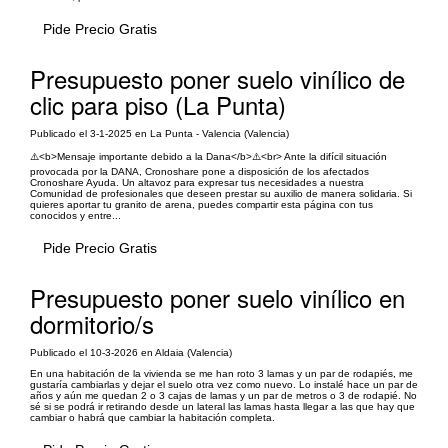
Pide Precio Gratis
Presupuesto poner suelo vinílico de
clic para piso (La Punta)
Publicado el 3-1-2025 en La Punta - Valencia (Valencia)
⚠️<b>Mensaje importante debido a la Dana</b>⚠️<br> Ante la difícil situación
provocada por la DANA, Cronoshare pone a disposición de los afectados
Cronoshare Ayuda. Un altavoz para expresar tus necesidades a nuestra
Comunidad de profesionales que deseen prestar su auxilio de manera solidaria. Si
quieres aportar tu granito de arena, puedes compartir esta página con tus
conocidos y entre...
Pide Precio Gratis
Presupuesto poner suelo vinílico en
dormitorio/s
Publicado el 10-3-2026 en Aldaia (Valencia)
En una habitación de la vivienda se me han roto 3 lamas y un par de rodapiés, me
gustaría cambiarlas y dejar el suelo otra vez como nuevo. Lo instalé hace un par de
años y aún me quedan 2 o 3 cajas de lamas y un par de metros o 3 de rodapié. No
sé si se podrá ir retirando desde un lateral las lamas hasta llegar a las que hay que
cambiar o habrá que cambiar la habitación completa.