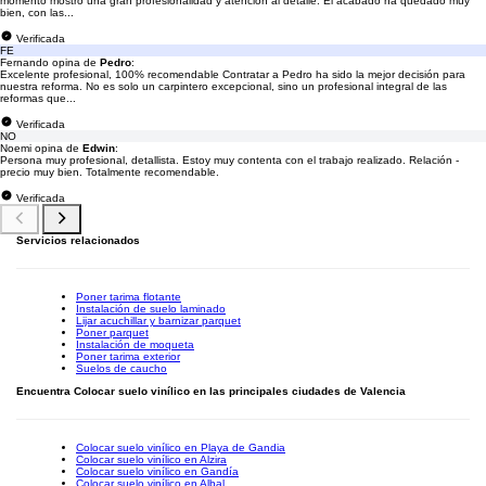
momento mostró una gran profesionalidad y atención al detalle. El acabado ha quedado muy
bien, con las...
Verificada
FE
Fernando opina de
Pedro
:
Excelente profesional, 100% recomendable Contratar a Pedro ha sido la mejor decisión para
nuestra reforma. No es solo un carpintero excepcional, sino un profesional integral de las
reformas que...
Verificada
NO
Noemi opina de
Edwin
:
Persona muy profesional, detallista. Estoy muy contenta con el trabajo realizado. Relación -
precio muy bien. Totalmente recomendable.
Verificada
Servicios relacionados
Poner tarima flotante
Instalación de suelo laminado
Lijar acuchillar y barnizar parquet
Poner parquet
Instalación de moqueta
Poner tarima exterior
Suelos de caucho
Encuentra Colocar suelo vinílico en las principales ciudades de Valencia
Colocar suelo vinílico en Playa de Gandia
Colocar suelo vinílico en Alzira
Colocar suelo vinílico en Gandía
Colocar suelo vinílico en Albal