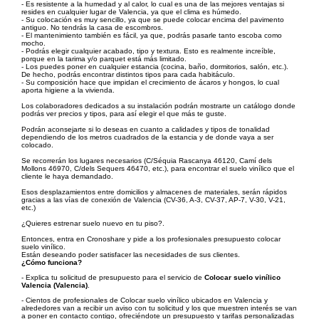
- Es resistente a la humedad y al calor, lo cual es una de las mejores ventajas si
resides en cualquier lugar de Valencia, ya que el clima es húmedo.
- Su colocación es muy sencillo, ya que se puede colocar encima del pavimento
antiguo. No tendrás la casa de escombros.
- El mantenimiento también es fácil, ya que, podrás pasarle tanto escoba como
mocho.
- Podrás elegir cualquier acabado, tipo y textura. Esto es realmente increíble,
porque en la tarima y/o parquet está más limitado.
- Los puedes poner en cualquier estancia (cocina, baño, dormitorios, salón, etc.).
De hecho, podrás encontrar distintos tipos para cada habitáculo.
- Su composición hace que impidan el crecimiento de ácaros y hongos, lo cual
aporta higiene a la vivienda.
Los colaboradores dedicados a su instalación podrán mostrarte un catálogo donde
podrás ver precios y tipos, para así elegir el que más te guste.
Podrán aconsejarte si lo deseas en cuanto a calidades y tipos de tonalidad
dependiendo de los metros cuadrados de la estancia y de donde vaya a ser
colocado.
Se recorrerán los lugares necesarios (C/Séquia Rascanya 46120, Camí dels
Mollons 46970, C/dels Sequers 46470, etc.), para encontrar el suelo vinílico que el
cliente le haya demandado.
Esos desplazamientos entre domicilios y almacenes de materiales, serán rápidos
gracias a las vías de conexión de Valencia (CV-36, A-3, CV-37, AP-7, V-30, V-21,
etc.)
¿Quieres estrenar suelo nuevo en tu piso?.
Entonces, entra en Cronoshare y pide a los profesionales presupuesto colocar
suelo vinílico.
Están deseando poder satisfacer las necesidades de sus clientes.
¿Cómo funciona?
- Explica tu solicitud de presupuesto para el servicio de
Colocar suelo vinílico
Valencia (Valencia)
.
- Cientos de profesionales de Colocar suelo vinílico ubicados en Valencia y
alrededores van a recibir un aviso con tu solicitud y los que muestren interés se van
a poner en contacto contigo, ofreciéndote un presupuesto y tarifas personalizadas