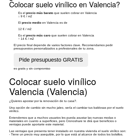
Colocar suelo vinílico en Valencia?
Es el
precio más barato
que suelen cobrar en Valencia
↓
9 €
/
m2
El
precio medio
en Valencia es de
12 €
/
m2
Es el
precio más caro
que suelen cobrar en Valencia
↑
14 €
/
m2
El precio final depende de varios factores clave. Recomendamos pedir
presupuestos personalizados a profesionales de tu zona.
es gratis y sin compromiso
Colocar suelo vinílico
Valencia (Valencia)
¿Quieres apostar por la renovación de tu casa?.
Una opción de cambio sin mucho jaleo, sería el cambiar tus baldosas por el suelo
vinílico.
Entendemos que a muchos usuarios les pueda asustar las nuevas modas o
materiales en cuanto a superficies, pero Cronoshare te dirá que beneficios o
ventajas puede aportarte este material.
Las ventajas que presenta tener instalado en nuestra vivienda el suelo vinílico son:
- Tiene un precio muy asequible, por lo que está al alcance de todos los bolsillos.