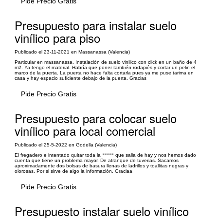
Pide Precio Gratis
Presupuesto para instalar suelo
vinílico para piso
Publicado el 23-11-2021 en Massanassa (Valencia)
Particular en massanassa. Instalación de suelo vinilico con click en un baño de 4
m2. Ya tengo el material. Habría que poner también rodapiés y cortar un pelin el
marco de la puerta. La puerta no hace falta cortarla pues ya me puse tarima en
casa y hay espacio suficiente debajo de la puerta. Gracias
Pide Precio Gratis
Presupuesto para colocar suelo
vinílico para local comercial
Publicado el 25-5-2022 en Godella (Valencia)
El fregadero e intentado quitar toda la ****** que salia de hay y nos hemos dado
cuenta que tiene un problema mayor. De atranque de tuverias. Sacamos
aproximadamente dos bolsas de basura llenas de ladrillos y toallitas negras y
olorosas. Por si sirve de algo la información. Graciaa
Pide Precio Gratis
Presupuesto instalar suelo vinílico