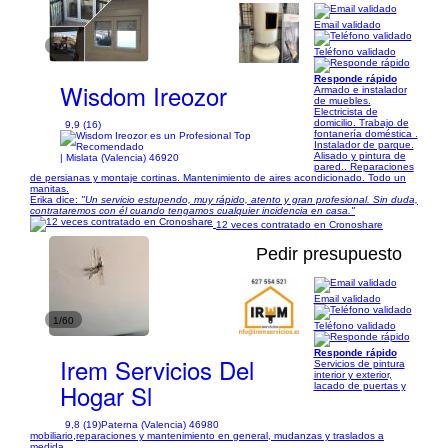
Email validado
1/9
Teléfono validado
Responde rápido
Wisdom Ireozor
Armado e instalador
de muebles.
Electricista de
domicilio. Trabajo de
9,9 (16)
fontanería doméstica .
Instalador de parque.
Alisado y pintura de
| Mislata (Valencia) 46920
pared.. Reparaciones
de persianas y montaje cortinas. Mantenimiento de aires acondicionado. Todo un
manitas.
Erika dice:
"Un servicio estupendo, muy rápido, atento y gran profesional. Sin duda,
contrataremos con él cuando tengamos cualquier incidencia en casa."
12 veces contratado en Cronoshare
Pedir presupuesto
Email validado
1/60
Teléfono validado
Responde rápido
Irem Servicios Del
Servicios de pintura
interior y exterior,
Hogar Sl
lacado de puertas y
9,8 (19)
Paterna (Valencia) 46980
mobiliario,reparaciones y mantenimiento en general, mudanzas y traslados a
medida.