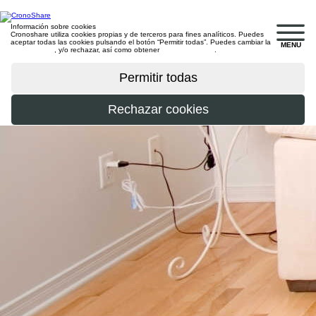
Información sobre cookies
Cronoshare utiliza cookies propias y de terceros para fines analíticos. Puedes
aceptar todas las cookies pulsando el botón “Permitir todas”. Puedes cambiar la
MENU
configuración
, y/o rechazar, así como obtener
más información
.