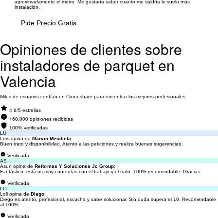
aproximadamente el metro. Me gustaría saber cuanto me saldría le suelo más
instalación.
Pide Precio Gratis
Opiniones de clientes sobre
instaladores de parquet en
Valencia
Miles de usuarios confían en Cronoshare para encontrar los mejores profesionales
4.8/5 estrellas
+60.000 opiniones recibidas
100% verificadas
LU
Luis opina de
Marvin Mendieta
:
Buen trato y disponibilidad. Atento a las peticiones y realiza buenas sugerencias.
Verificada
AS
Asun opina de
Reformas Y Soluciones Jc Group
:
Fantástico, está.os muy contentas con el trabajo y el trato. 100% recomendable. Gracias
Verificada
LO
Loli opina de
Diego
:
Diego es atento, profesional, escucha y sabe solucionar. Sin duda supera el 10. Recomendable
al 100%
Verificada