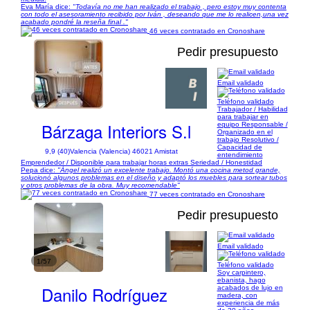
Eva María dice:
"Todavía no me han realizado el trabajo , pero estoy muy contenta
con todo el asesoramiento recibido por Iván , deseando que me lo realicen,una vez
acabado pondré la reseña final ."
46 veces contratado en Cronoshare
Pedir presupuesto
Email validado
1/9
Teléfono validado
Trabajador / Habilidad
para trabajar en
Bárzaga Interiors S.l
equipo Responsable /
Organizado en el
trabajo Resolutivo /
Capacidad de
9,9 (40)
Valencia (Valencia) 46021 Amistat
entendimiento
Emprendedor / Disponible para trabajar horas extras Seriedad / Honestidad
Pepa dice:
"Ángel realizó un excelente trabajo. Montó una cocina metod grande,
solucionó algunos problemas en el diseño y adaptó los muebles para sortear tubos
y otros problemas de la obra. Muy recomendable"
77 veces contratado en Cronoshare
Pedir presupuesto
Email validado
1/57
Teléfono validado
Soy carpintero,
ebanista, hago
Danilo Rodríguez
acabados de lujo en
madera, con
experiencia de más