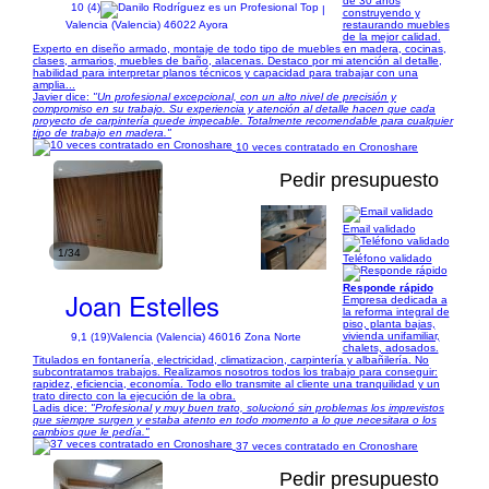
de 30 años
10 (4)
|
construyendo y
restaurando muebles
Valencia (Valencia) 46022 Ayora
de la mejor calidad.
Experto en diseño armado, montaje de todo tipo de muebles en madera, cocinas,
clases, armarios, muebles de baño, alacenas. Destaco por mi atención al detalle,
habilidad para interpretar planos técnicos y capacidad para trabajar con una
amplia...
Javier dice:
"Un profesional excepcional, con un alto nivel de precisión y
compromiso en su trabajo. Su experiencia y atención al detalle hacen que cada
proyecto de carpintería quede impecable. Totalmente recomendable para cualquier
tipo de trabajo en madera."
10 veces contratado en Cronoshare
Pedir presupuesto
Email validado
1/34
Teléfono validado
Responde rápido
Joan Estelles
Empresa dedicada a
la reforma integral de
piso, planta bajas,
vivienda unifamiliar,
9,1 (19)
Valencia (Valencia) 46016 Zona Norte
chalets, adosados.
Titulados en fontanería, electricidad, climatizacion, carpintería y albañilería. No
subcontratamos trabajos. Realizamos nosotros todos los trabajo para conseguir:
rapidez, eficiencia, economía. Todo ello transmite al cliente una tranquilidad y un
trato directo con la ejecución de la obra.
Ladis dice:
"Profesional y muy buen trato, solucionó sin problemas los imprevistos
que siempre surgen y estaba atento en todo momento a lo que necesitara o los
cambios que le pedía."
37 veces contratado en Cronoshare
Pedir presupuesto