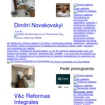
Email validado
1/9
Teléfono validado
Experiencia en
proyectos de
Dimitri Novakovskyi
paisajismo, creación y
reforma de jardines y
terrazas. Instalación
de sistemas de riego
9,9 (6)
automático (goteo y
|
aspersores) e
iluminación exterior.
Paterna (Valencia) 46980
Realización de obras
de jardinería: césped natural y en tepes, gravas decorativas, jardineras y elementos
de diseño. Hago reparaciones e instalaciones eléctricas Trabajo serio, puntual y
con acabados de calidad.
Carla dice:
"Totalmente recomendado, es de los mejores profesionales que nos
hemos encontrado; puntual, perfeccionista, amable, y se nota que le apasiona su
trabajo. No dudaremos en contactar con él cuando necesitemos un carpintero de
confianza. 10/10."
20 veces contratado en Cronoshare
Pedir presupuesto
Email validado
1/26
Teléfono validado
Responde rápido
V&c Reformas
En V&C Reformas
Integrales, nos
Integrales
apasiona transformar
espacios y realizar
sueños. Somos