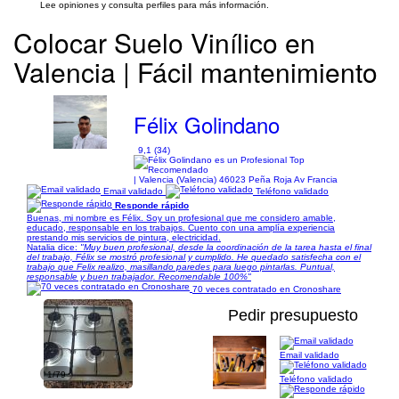
Lee opiniones y consulta perfiles para más información.
Colocar Suelo Vinílico en
Valencia | Fácil mantenimiento
Félix Golindano
9,1 (34)
| Valencia (Valencia) 46023 Peña Roja Av Francia
Email validado
Teléfono validado
Responde rápido
Buenas, mi nombre es Félix. Soy un profesional que me considero amable,
educado, responsable en los trabajos. Cuento con una amplía experiencia
prestando mis servicios de pintura, electricidad.
Natalia dice:
"Muy buen profesional, desde la coordinación de la tarea hasta el final
del trabajo, Félix se mostró profesional y cumplido. He quedado satisfecha con el
trabajo que Felix realizo, masillando paredes para luego pintarlas. Puntual,
responsable y buen trabajador. Recomendable 100%"
70 veces contratado en Cronoshare
Pedir presupuesto
Email validado
1/79
Teléfono validado