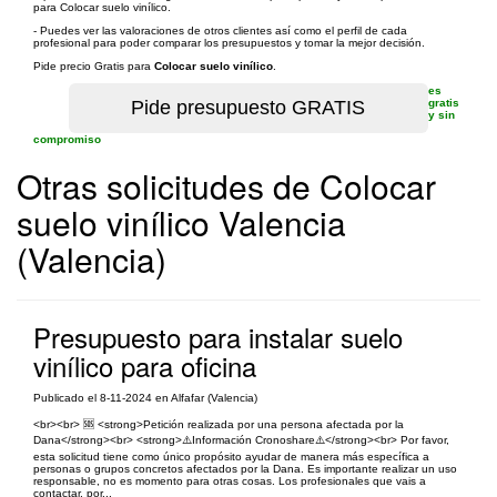
para Colocar suelo vinílico.
- Puedes ver las valoraciones de otros clientes así como el perfil de cada
profesional para poder comparar los presupuestos y tomar la mejor decisión.
Pide precio Gratis para
Colocar suelo vinílico
.
es
gratis
y sin
compromiso
Otras solicitudes de Colocar
suelo vinílico Valencia
(Valencia)
Presupuesto para instalar suelo
vinílico para oficina
Publicado el 8-11-2024 en Alfafar (Valencia)
<br><br> 🆘 <strong>Petición realizada por una persona afectada por la
Dana</strong><br> <strong>⚠️Información Cronoshare⚠️</strong><br> Por favor,
esta solicitud tiene como único propósito ayudar de manera más específica a
personas o grupos concretos afectados por la Dana. Es importante realizar un uso
responsable, no es momento para otras cosas. Los profesionales que vais a
contactar, por...