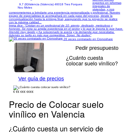
expertos en reformas
9,7 (9)
Valencia (Valencia) 46018 Tres Forques
integrales de
Nou Moles
viviendas, y nos
comprometemos a brindarte una experiencia personalizada y profesional. Nuestro
equipo de especialistas te acompañará en cada paso del proceso, desde la
conceptualización hasta la entrega final, asegurando que tu proyecto se realice
con la máxima calidad...
Imma dice:
"Cristian es un profesional de 10: atento, dedicado, meticuloso y
honesto. Se nota su amplia experiencia en el sector y lo que le inporta lo que hace.
Atendió muy rápido y ha solucionado la avería y la demanda que necesitaba.
Además su tarifa es más que competitiva. Súper. No duden"
26 veces contratado en Cronoshare
Pedir presupuesto
¿Cuánto cuesta
colocar suelo vinílico?
1/39
Ver guía de precios
€
€€
€€€
€€€€
Precio de Colocar suelo
vinílico en Valencia
¿Cuánto cuesta un servicio de