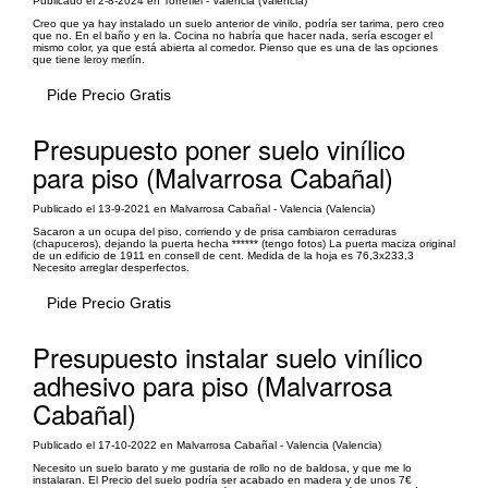
Publicado el 2-8-2024 en Torrefiel - Valencia (Valencia)
Creo que ya hay instalado un suelo anterior de vinilo, podría ser tarima, pero creo
que no. En el baño y en la. Cocina no habría que hacer nada, sería escoger el
mismo color, ya que está abierta al comedor. Pienso que es una de las opciones
que tiene leroy merlín.
Pide Precio Gratis
Presupuesto poner suelo vinílico
para piso (Malvarrosa Cabañal)
Publicado el 13-9-2021 en Malvarrosa Cabañal - Valencia (Valencia)
Sacaron a un ocupa del piso, corriendo y de prisa cambiaron cerraduras
(chapuceros), dejando la puerta hecha ****** (tengo fotos) La puerta maciza original
de un edificio de 1911 en consell de cent. Medida de la hoja es 76,3x233,3
Necesito arreglar desperfectos.
Pide Precio Gratis
Presupuesto instalar suelo vinílico
adhesivo para piso (Malvarrosa
Cabañal)
Publicado el 17-10-2022 en Malvarrosa Cabañal - Valencia (Valencia)
Necesito un suelo barato y me gustaria de rollo no de baldosa, y que me lo
instalaran. El Precio del suelo podría ser acabado en madera y de unos 7€