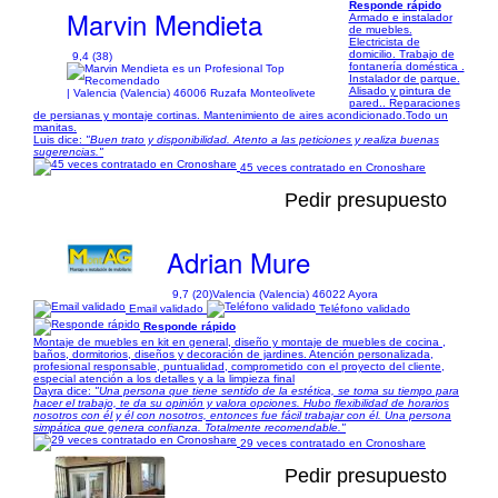
Responde rápido
Marvin Mendieta
Armado e instalador
de muebles.
Electricista de
domicilio. Trabajo de
9,4 (38)
fontanería doméstica .
Instalador de parque.
Alisado y pintura de
| Valencia (Valencia) 46006 Ruzafa Monteolivete
pared.. Reparaciones
de persianas y montaje cortinas. Mantenimiento de aires acondicionado.Todo un
manitas.
Luis dice:
"Buen trato y disponibilidad. Atento a las peticiones y realiza buenas
sugerencias."
45 veces contratado en Cronoshare
Pedir presupuesto
Adrian Mure
9,7 (20)
Valencia (Valencia) 46022 Ayora
Email validado
Teléfono validado
Responde rápido
Montaje de muebles en kit en general, diseño y montaje de muebles de cocina ,
baños, dormitorios, diseños y decoración de jardines. Atención personalizada,
profesional responsable, puntualidad, comprometido con el proyecto del cliente,
especial atención a los detalles y a la limpieza final
Dayra dice:
"Una persona que tiene sentido de la estética, se toma su tiempo para
hacer el trabajo, te da su opinión y valora opciones. Hubo flexibilidad de horarios
nosotros con él y él con nosotros, entonces fue fácil trabajar con él. Una persona
simpática que genera confianza. Totalmente recomendable."
29 veces contratado en Cronoshare
Pedir presupuesto