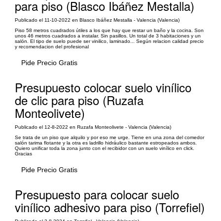
para piso (Blasco Ibáñez Mestalla)
Publicado el 11-10-2022 en Blasco Ibáñez Mestalla - Valencia (Valencia)
Piso 58 metros cuadrados útiles a los que hay que restar un baño y la cocina. Son
unos 46 metros cuadrados a instalar. Sin pasillos. Un total de 3 habitaciones y un
salón. El tipo de suelo puede ser vinilico, laminado... Según relacion calidad precio
y recomendacion del profesional
Pide Precio Gratis
Presupuesto colocar suelo vinílico
de clic para piso (Ruzafa
Monteolivete)
Publicado el 12-8-2022 en Ruzafa Monteolivete - Valencia (Valencia)
Se trata de un piso que alquilo y por eso me urge. Tiene en una zona del comedor
salón tarima flotante y la otra es ladrillo hidráulico bastante estropeados ambos.
Quiero unificar toda la zona junto con el recibidor con un suelo vinílico en click.
Gracias
Pide Precio Gratis
Presupuesto para colocar suelo
vinílico adhesivo para piso (Torrefiel)