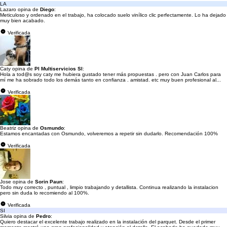
LA
Lazaro opina de
Diego
:
Meticuloso y ordenado en el trabajo, ha colocado suelo vinílico clic perfectamente. Lo ha dejado
muy bien acabado.
Verificada
Caty opina de
Pl Multiservicios Sl
:
Hola a tod@s soy caty me hubiera gustado tener más propuestas . pero con Juan Carlos para
mí me ha sobrado todo los demás tanto en confianza . amistad. etc muy buen profesional al...
Verificada
Beatriz opina de
Osmundo
:
Estamos encantadas con Osmundo, volveremos a repetir sin dudarlo. Recomendación 100%
Verificada
Jose opina de
Sorin Paun
:
Todo muy correcto , puntual , limpio trabajando y detallista. Continua realizando la instalacion
pero sin duda lo recomiendo al 100%.
Verificada
SI
Silvia opina de
Pedro
:
Quiero destacar el excelente trabajo realizado en la instalación del parquet. Desde el primer