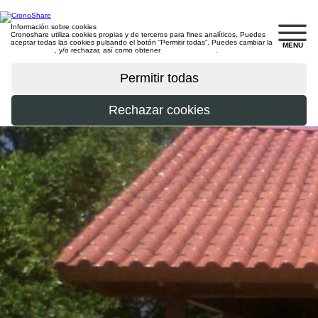
Información sobre cookies
Cronoshare utiliza cookies propias y de terceros para fines analíticos. Puedes
aceptar todas las cookies pulsando el botón “Permitir todas”. Puedes cambiar la
MENU
configuración
, y/o rechazar, así como obtener
más información
.