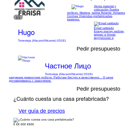
Venta material y
colocación Suelos
vinílicos. Madera, tarima flotante. Armarios
Cocinas Viviendas prefabricadas,
1/1
trasteros.
Email validado
Hugo
Кладу плитку люблю,
кирпис и блоки,
внутренние и
Torrevieja (Alacant/Alicante) 03181
Pedir presupuesto
Частное Лицо
Torrevieja (Alacant/Alicante) 03181
наружние ремонтние роботи. Работаю бистро и качественно... О цене
договариваюсь с заказчиком.
Pedir presupuesto
¿Cuánto cuesta una casa prefabricada?
Ver guía de precios
€
€€
€€€
€€€€