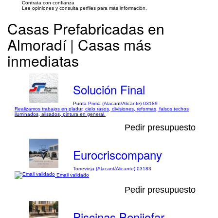
Contrata con confianza
Lee opiniones y consulta perfiles para más información.
Casas Prefabricadas en
Almoradí | Casas más
inmediatas
Solución Final
Punta Prima (Alacant/Alicante) 03189
Realizamos trabajos en pladur, cielo rasos, divisiones, reformas, falsos techos
iluminados, alisados, pintura en general.
Pedir presupuesto
Eurocriscompany
Torrevieja (Alacant/Alicante) 03183
Email validado
Pedir presupuesto
Piscinas Benijofar