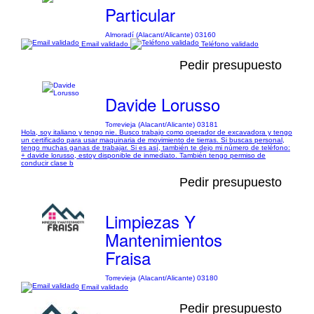
Particular
Almoradí (Alacant/Alicante) 03160
Email validado
Teléfono validado
Pedir presupuesto
Davide Lorusso
Torrevieja (Alacant/Alicante) 03181
Hola, soy italiano y tengo nie. Busco trabajo como operador de excavadora y tengo
un certificado para usar maquinaria de movimiento de tierras. Si buscas personal,
tengo muchas ganas de trabajar. Si es así, también te dejo mi número de teléfono:
+ davide lorusso, estoy disponible de inmediato. También tengo permiso de
conducir clase b
Pedir presupuesto
Limpiezas Y
Mantenimientos
Fraisa
Torrevieja (Alacant/Alicante) 03180
Email validado
Pedir presupuesto