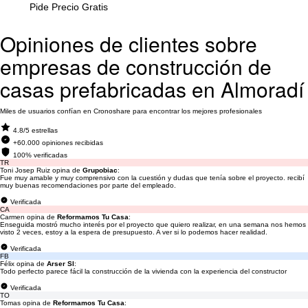
Pide Precio Gratis
Opiniones de clientes sobre
empresas de construcción de
casas prefabricadas en Almoradí
Miles de usuarios confían en Cronoshare para encontrar los mejores profesionales
4.8/5 estrellas
+60.000 opiniones recibidas
100% verificadas
TR
Toni Josep Ruiz opina de
Grupobiac
:
Fue muy amable y muy comprensivo con la cuestión y dudas que tenía sobre el proyecto. recibí
muy buenas recomendaciones por parte del empleado.
Verificada
CA
Carmen opina de
Reformamos Tu Casa
:
Enseguida mostró mucho interés por el proyecto que quiero realizar, en una semana nos hemos
visto 2 veces, estoy a la espera de presupuesto. A ver si lo podemos hacer realidad.
Verificada
FB
Félix opina de
Arser Sl
:
Todo perfecto parece fácil la construcción de la vivienda con la experiencia del constructor
Verificada
TO
Tomas opina de
Reformamos Tu Casa
: