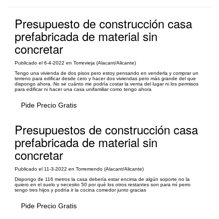
Presupuesto de construcción casa
prefabricada de material sin
concretar
Publicado el 6-4-2022 en Torrevieja (Alacant/Alicante)
Tengo una vivienda de dos pisos pero estoy pensando en venderla y comprar un
terreno para edificar desde cero y hacer dos viviendas pero más grande del que
dispongo ahora. No se cuánto me podría costar la venta del lugar ni los permisos
para edificar ni hacer una casa unifamiliar como tengo ahora
Pide Precio Gratis
Presupuestos de construcción casa
prefabricada de material sin
concretar
Publicado el 11-3-2022 en Torremendo (Alacant/Alicante)
Dispongo de 116 metros la casa debería estar encima de algún soporte no la
quiero en el suelo y necesito 50 por qué los otros restantes son para mí perro
tengo tres hijos y podría ir la cocina comedor junto gracias
Pide Precio Gratis