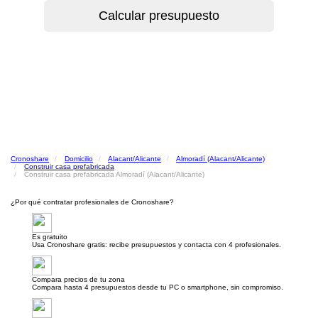
Cronoshare
Domicilio
Alacant/Alicante
Almoradí (Alacant/Alicante)
Construir casa prefabricada
Construir casa prefabricada Almoradí (Alacant/Alicante)
¿Por qué contratar profesionales de Cronoshare?
Es gratuito
Usa Cronoshare gratis: recibe presupuestos y contacta con 4 profesionales.
Compara precios de tu zona
Compara hasta 4 presupuestos desde tu PC o smartphone, sin compromiso.