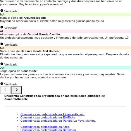
Se pusieron inmediatamente en contacto conmigo y dos dias despues me han enviado un
presupuesto. Muy buen trato y profesionalidad.
Verificada
MA
Manuel opina de
Arquitectos Ari
:
Muy buena atención hacia el cliente están muy atentos gracias por su ayuda
Verificada
AL
Almudena opina de
Gabriel Garcia Carrillo
:
Un profesional excelente muy educado y informando de todo correctamente. Un profesional 10
Verificada
SA
Sarai opina de
De Luxe Pools And Homes
:
El trato fue bien pero aún estoy esperando a que me manden el presupuesto.Despues de más
de dos semanas.
Verificada
JO
Jorge opina de
Construlife
:
Le pedí información genérica sobre la construcción de casas y me sirvió, muy amable. Si me
decido por hacer una casa, contaré con vosotros
Verificada
Encuentra Construir casa prefabricada en las principales ciudades de
Alacant/Alicante
Construir casa prefabricada en Alicante/Alacant
Construir casa prefabricada en Elx/Elche
Construir casa prefabricada en Partida La Foya Manera
Construir casa prefabricada en Altea
Construir casa prefabricada en Benidorm