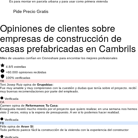
Es para montar en parcela urbana y para usar como primera vivienda
Pide Precio Gratis
Opiniones de clientes sobre
empresas de construcción de
casas prefabricadas en Cambrils
Miles de usuarios confían en Cronoshare para encontrar los mejores profesionales
4.8/5 estrellas
+60.000 opiniones recibidas
100% verificadas
TR
Toni Josep Ruiz opina de
Grupobiac
:
Fue muy amable y muy comprensivo con la cuestión y dudas que tenía sobre el proyecto. recibí
muy buenas recomendaciones por parte del empleado.
Verificada
CA
Carmen opina de
Reformamos Tu Casa
:
Enseguida mostró mucho interés por el proyecto que quiero realizar, en una semana nos hemos
visto 2 veces, estoy a la espera de presupuesto. A ver si lo podemos hacer realidad.
Verificada
FB
Félix opina de
Arser Sl
:
Todo perfecto parece fácil la construcción de la vivienda con la experiencia del constructor
Verificada