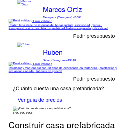
Marcos Ortiz
Tarragona (Tarragona) 43001
Email validado
Realizo toda clase de reformas del hogar, pintura, electricidad, pladur...
Presupuestos sin coste. Alta disponibilidad Trabajo asegurado y de calidad
Pedir presupuesto
Ruben
Salou (Tarragona) 43840
Email validado
Instalador y mantenedor con 20 años de experiencia en fontaneria , calefaccion y
aire acondicionado , tuberias en general
Pedir presupuesto
¿Cuánto cuesta una casa prefabricada?
Ver guía de precios
€
€€
€€€
€€€€
Construir casa prefabricada