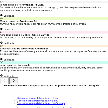
TO
Tomas opina de
Reformamos Tu Casa
:
Se pusieron inmediatamente en contacto conmigo y dos dias despues me han enviado un
presupuesto. Muy buen trato y profesionalidad.
Verificada
MA
Manuel opina de
Arquitectos Ari
:
Muy buena atención hacia el cliente están muy atentos gracias por su ayuda
Verificada
AL
Almudena opina de
Gabriel Garcia Carrillo
:
Un profesional excelente muy educado y informando de todo correctamente. Un profesional 10
Verificada
SA
Sarai opina de
De Luxe Pools And Homes
:
El trato fue bien pero aún estoy esperando a que me manden el presupuesto.Despues de más
de dos semanas.
Verificada
JO
Jorge opina de
Construlife
:
Le pedí información genérica sobre la construcción de casas y me sirvió, muy amable. Si me
decido por hacer una casa, contaré con vosotros
Verificada
Encuentra Construir casa prefabricada en las principales ciudades de Tarragona
Construir casa prefabricada en Reus
Construir casa prefabricada en Salou
Construir casa prefabricada en La Canonja