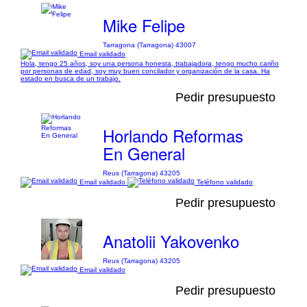
Mike Felipe
Tarragona (Tarragona) 43007
Email validado
Hola, tengo 25 años, soy una persona honesta, trabajadora, tengo mucho cariño
por personas de edad, soy muy buen concilador y organización de la casa. Ha
estado en busca de un trabajo.
Pedir presupuesto
Horlando Reformas
En General
Reus (Tarragona) 43205
Email validado
Teléfono validado
Pedir presupuesto
Anatolii Yakovenko
Reus (Tarragona) 43205
Email validado
Pedir presupuesto