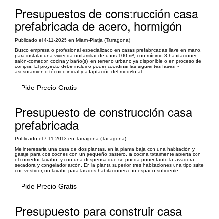
Presupuestos de construcción casa
prefabricada de acero, hormigón
Publicado el 4-11-2025 en Miami-Platja (Tarragona)
Busco empresa o profesional especializado en casas prefabricadas llave en mano,
para instalar una vivienda unifamiliar de unos 100 m², con mínimo 3 habitaciones,
salón-comedor, cocina y baño(s), en terreno urbano ya disponible o en proceso de
compra. El proyecto debe incluir o poder coordinar las siguientes fases: •
asesoramiento técnico inicial y adaptación del modelo al...
Pide Precio Gratis
Presupuesto de construcción casa
prefabricada
Publicado el 7-11-2018 en Tarragona (Tarragona)
Me interesaría una casa de dos plantas, en la planta baja con una habitación y
garaje para dos coches con un pequeño trastero, la cocina totalmente abierta con
el comedor, lavabo, y con una despensa que se pueda poner tanto la lavadora,
secadora y congelador arcón. En la planta superior, tres habitaciones una tipo suite
con vestidor, un lavabo para las dos habitaciones con espacio suficiente...
Pide Precio Gratis
Presupuesto para construir casa