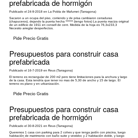
prefabricada de hormigón
Publicado el 24-9-2018 en La Pobla de Mafumet (Tarragona)
Sacaron a un ocupa del piso, corriendo y de prisa cambiaron cerraduras
(chapuceros), dejando la puerta hecha ****** (tengo fotos) La puerta maciza original
de un edificio de 1911 en consell de cent. Medida de la hoja es 76,3x233,3
Necesito arreglar desperfectos.
Pide Precio Gratis
Presupuestos para construir casa
prefabricada
Publicado el 16-7-2019 en Reus (Tarragona)
El terreno es rectangular de 200 m2 pero tiene limitaciones para la anchura y largo
de la casa. Esta tendría que tener no mas de 5,30 de ancho y 15 de largo. El
terreno es plano y en urbanización.
Pide Precio Gratis
Presupuestos para construir casa
prefabricada de hormigón
Publicado el 30-8-2021 en Reus (Tarragona)
Queremos 1 casa con parking para 2 cohes y que tenga jardín con piscina, luego
habitación de matrimonio con baño suite y vestidor, y 2 habitación doble, y luego