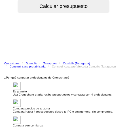
Cronoshare
Domicilio
Tarragona
Cambrils (Tarragona)
Construir casa prefabricada
Construir casa prefabricada Cambrils (Tarragona)
¿Por qué contratar profesionales de Cronoshare?
Es gratuito
Usa Cronoshare gratis: recibe presupuestos y contacta con 4 profesionales.
Compara precios de tu zona
Compara hasta 4 presupuestos desde tu PC o smartphone, sin compromiso.
Contrata con confianza