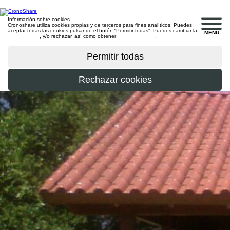
Información sobre cookies
Cronoshare utiliza cookies propias y de terceros para fines analíticos. Puedes
aceptar todas las cookies pulsando el botón “Permitir todas”. Puedes cambiar la
MENU
configuración
, y/o rechazar, así como obtener
más información
.