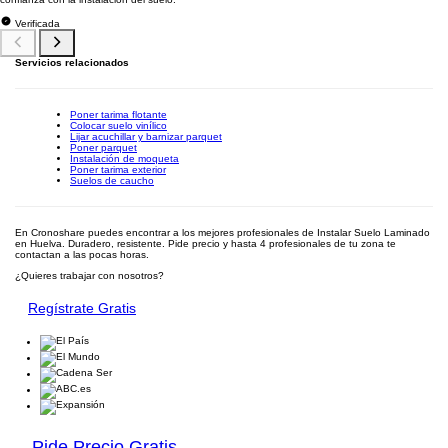
Verificada
Servicios relacionados
Poner tarima flotante
Colocar suelo vinílico
Lijar acuchillar y barnizar parquet
Poner parquet
Instalación de moqueta
Poner tarima exterior
Suelos de caucho
En Cronoshare puedes encontrar a los mejores profesionales de Instalar Suelo Laminado
en Huelva. Duradero, resistente. Pide precio y hasta 4 profesionales de tu zona te
contactan a las pocas horas.
¿Quieres trabajar con nosotros?
Regístrate Gratis
Pide Precio Gratis