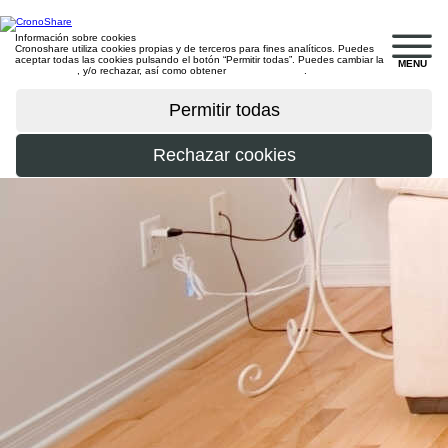
Información sobre cookies
Cronoshare utiliza cookies propias y de terceros para fines analíticos. Puedes
aceptar todas las cookies pulsando el botón “Permitir todas”. Puedes cambiar la
MENU
configuración
, y/o rechazar, así como obtener
más información
.