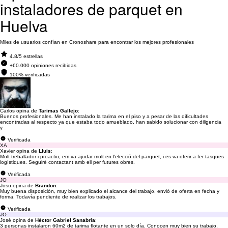
instaladores de parquet en
Huelva
Miles de usuarios confían en Cronoshare para encontrar los mejores profesionales
4.8/5 estrellas
+60.000 opiniones recibidas
100% verificadas
Carlos opina de
Tarimas Gallejo
:
Buenos profesionales. Me han instalado la tarima en el piso y a pesar de las dificultades
encontradas al respecto ya que estaba todo amueblado, han sabido solucionar con diligencia
y...
Verificada
XA
Xavier opina de
Lluis
:
Molt treballador i proactiu, em va ajudar molt en l'elecció del parquet, i es va oferir a fer tasques
logístiques. Seguiré contactant amb ell per futures obres.
Verificada
JO
Josu opina de
Brandon
:
Muy buena disposición, muy bien explicado el alcance del trabajo, envió de oferta en fecha y
forma. Todavía pendiente de realizar los trabajos.
Verificada
JO
José opina de
Héctor Gabriel Sanabria
:
3 personas instalaron 60m2 de tarima flotante en un solo día. Conocen muy bien su trabajo,