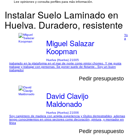
Lee opiniones y consulta perfiles para más información.
Instalar Suelo Laminado en
Huelva. Duradero, resistente
Yo
a
Miguel Salazar
Koopman
Huelva (Huelva) 21005
trabajado en la plataforma en el mar de norte como pintor chorreo. Y me gusta
trabajar y trabajar con personas. Se poner suelo de flotante.. Soy un buen
trabajador
Pedir presupuesto
David Clavijo
Maldonado
Huelva (Huelva) 21006
Soy carpintero de madera con amplia experiencia y títulos demostrables, ademas
tengo conocimientos en otros sectores como decoración, pintura, y montador en
linea
Pedir presupuesto