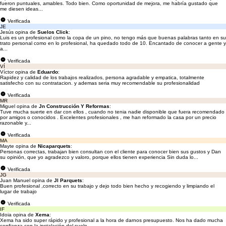
fueron puntuales, amables. Todo bien. Como oportunidad de mejora, me habría gustado que
me diesen ideas...
Verificada
JE
Jesús opina de
Suelos Click
:
Luis es un profesional como la copa de un pino, no tengo más que buenas palabras tanto en su
trato personal como en lo profesional, ha quedado todo de 10. Encantado de conocer a gente y
a...
Verificada
VÍ
Víctor opina de
Eduardo
:
Rapidez y calidad de los trabajos realizados, persona agradable y empatica, totalmente
satisfecho con su contratacion. y ademas seria muy recomendable su profesionalidad
Verificada
MR
Miguel opina de
Jn Construcción Y Reformas
:
Tuve mucha suerte en dar con ellos , cuando no tenia nadie disponible que fuera recomendado
por amigos o conocidos . Excelentes profesionales , me han reformado la casa por un precio
razonable y...
Verificada
MA
Mayte opina de
Nicaparquets
:
Personas correctas, trabajan bien consultan con el cliente para conocer bien sus gustos y Dan
su opinión, que yo agradezco y valoro, porque ellos tienen experiencia Sin duda lo...
Verificada
JG
Juan Manuel opina de
Jl Parquets
:
Buen profesional ,correcto en su trabajo y dejo todo bien hecho y recogiendo y limpiando el
lugar de trabajo
Verificada
IF
Idoia opina de
Xema
:
Xema ha sido super rápido y profesional a la hora de darnos presupuesto. Nos ha dado mucha
confianza con la instalación del suelo.