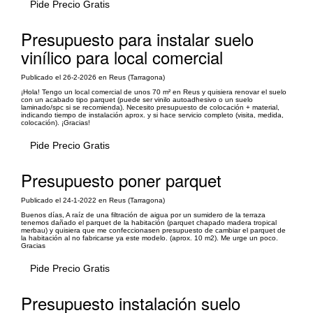
Pide Precio Gratis
Presupuesto para instalar suelo
vinílico para local comercial
Publicado el 26-2-2026 en Reus (Tarragona)
¡Hola! Tengo un local comercial de unos 70 m² en Reus y quisiera renovar el suelo
con un acabado tipo parquet (puede ser vinilo autoadhesivo o un suelo
laminado/spc si se recomienda). Necesito presupuesto de colocación + material,
indicando tiempo de instalación aprox. y si hace servicio completo (visita, medida,
colocación). ¡Gracias!
Pide Precio Gratis
Presupuesto poner parquet
Publicado el 24-1-2022 en Reus (Tarragona)
Buenos días, A raíz de una filtración de aigua por un sumidero de la terraza
tenemos dañado el parquet de la habitación (parquet chapado madera tropical
merbau) y quisiera que me confeccionasen presupuesto de cambiar el parquet de
la habitación al no fabricarse ya este modelo. (aprox. 10 m2). Me urge un poco.
Gracias
Pide Precio Gratis
Presupuesto instalación suelo