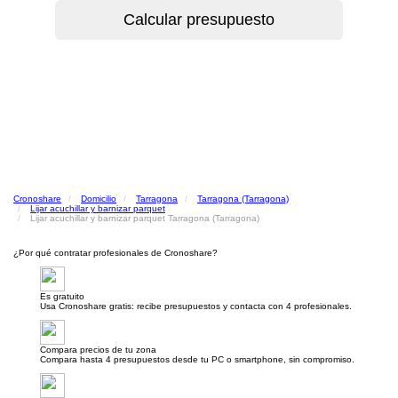
Cronoshare
Domicilio
Tarragona
Tarragona (Tarragona)
Lijar acuchillar y barnizar parquet
Lijar acuchillar y barnizar parquet Tarragona (Tarragona)
¿Por qué contratar profesionales de Cronoshare?
Es gratuito
Usa Cronoshare gratis: recibe presupuestos y contacta con 4 profesionales.
Compara precios de tu zona
Compara hasta 4 presupuestos desde tu PC o smartphone, sin compromiso.