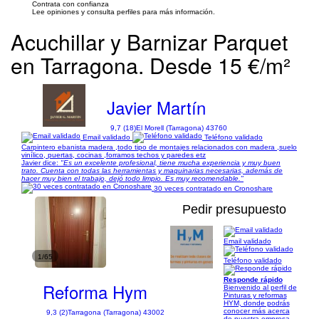
Contrata con confianza
Lee opiniones y consulta perfiles para más información.
Acuchillar y Barnizar Parquet
en Tarragona. Desde 15 €/m²
Javier Martín
9,7 (18)
El Morell (Tarragona) 43760
Email validado
Teléfono validado
Carpintero ebanista madera ,todo tipo de montajes relacionados con madera ,suelo
vinílico, puertas, cocinas ,forramos techos y paredes etz
Javier dice:
"Es un excelente profesional, tiene mucha experiencia y muy buen
trato. Cuenta con todas las herramientas y maquinarias necesarias, además de
hacer muy bien el trabajo, dejó todo limpio. Es muy recomendable."
30 veces contratado en Cronoshare
Pedir presupuesto
Email validado
1/65
Teléfono validado
Responde rápido
Reforma Hym
Bienvenido al perfil de
Pinturas y reformas
HYM, donde podrás
conocer más acerca
9,3 (2)
Tarragona (Tarragona) 43002
de nuestra empresa.