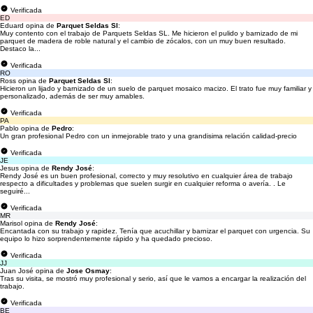
Verificada
ED
Eduard opina de
Parquet Seldas Sl
:
Muy contento con el trabajo de Parquets Seldas SL. Me hicieron el pulido y barnizado de mi
parquet de madera de roble natural y el cambio de zócalos, con un muy buen resultado.
Destaco la...
Verificada
RO
Ross opina de
Parquet Seldas Sl
:
Hicieron un lijado y barnizado de un suelo de parquet mosaico macizo. El trato fue muy familiar y
personalizado, además de ser muy amables.
Verificada
PA
Pablo opina de
Pedro
:
Un gran profesional Pedro con un inmejorable trato y una grandisima relación calidad-precio
Verificada
JE
Jesus opina de
Rendy José
:
Rendy José es un buen profesional, correcto y muy resolutivo en cualquier área de trabajo
respecto a dificultades y problemas que suelen surgir en cualquier reforma o avería. . Le
seguiré...
Verificada
MR
Marisol opina de
Rendy José
:
Encantada con su trabajo y rapidez. Tenía que acuchillar y barnizar el parquet con urgencia. Su
equipo lo hizo sorprendentemente rápido y ha quedado precioso.
Verificada
JJ
Juan José opina de
Jose Osmay
:
Tras su visita, se mostró muy profesional y serio, así que le vamos a encargar la realización del
trabajo.
Verificada
BE