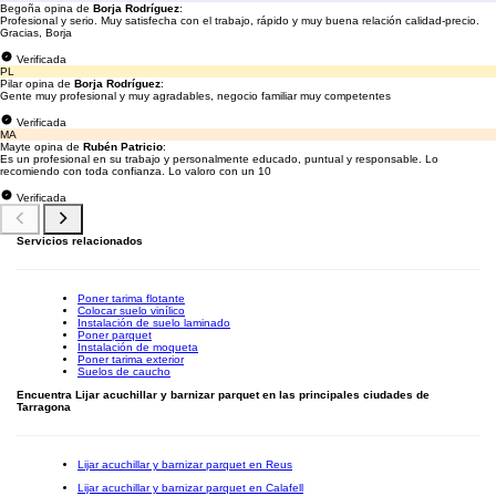
Begoña opina de
Borja Rodríguez
:
Profesional y serio. Muy satisfecha con el trabajo, rápido y muy buena relación calidad-precio.
Gracias, Borja
Verificada
PL
Pilar opina de
Borja Rodríguez
:
Gente muy profesional y muy agradables, negocio familiar muy competentes
Verificada
MA
Mayte opina de
Rubén Patricio
:
Es un profesional en su trabajo y personalmente educado, puntual y responsable. Lo
recomiendo con toda confianza. Lo valoro con un 10
Verificada
Servicios relacionados
Poner tarima flotante
Colocar suelo vinílico
Instalación de suelo laminado
Poner parquet
Instalación de moqueta
Poner tarima exterior
Suelos de caucho
Encuentra Lijar acuchillar y barnizar parquet en las principales ciudades de
Tarragona
Lijar acuchillar y barnizar parquet en Reus
Lijar acuchillar y barnizar parquet en Calafell