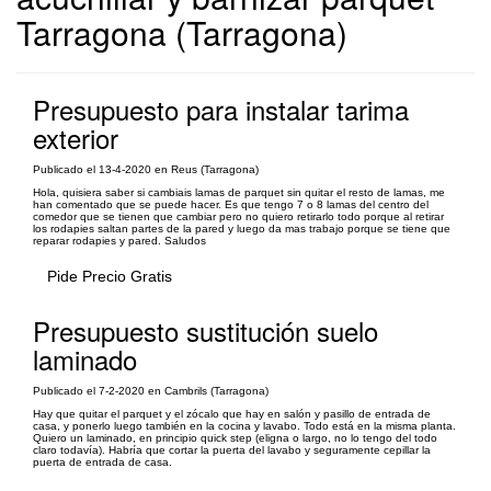
Tarragona (Tarragona)
Presupuesto para instalar tarima
exterior
Publicado el 13-4-2020 en Reus (Tarragona)
Hola, quisiera saber si cambiais lamas de parquet sin quitar el resto de lamas, me
han comentado que se puede hacer. Es que tengo 7 o 8 lamas del centro del
comedor que se tienen que cambiar pero no quiero retirarlo todo porque al retirar
los rodapies saltan partes de la pared y luego da mas trabajo porque se tiene que
reparar rodapies y pared. Saludos
Pide Precio Gratis
Presupuesto sustitución suelo
laminado
Publicado el 7-2-2020 en Cambrils (Tarragona)
Hay que quitar el parquet y el zócalo que hay en salón y pasillo de entrada de
casa, y ponerlo luego también en la cocina y lavabo. Todo está en la misma planta.
Quiero un laminado, en principio quick step (eligna o largo, no lo tengo del todo
claro todavía). Habría que cortar la puerta del lavabo y seguramente cepillar la
puerta de entrada de casa.