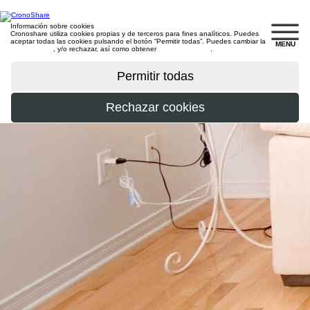
Información sobre cookies
Cronoshare utiliza cookies propias y de terceros para fines analíticos. Puedes
aceptar todas las cookies pulsando el botón “Permitir todas”. Puedes cambiar la
MENU
configuración
, y/o rechazar, así como obtener
más información
.