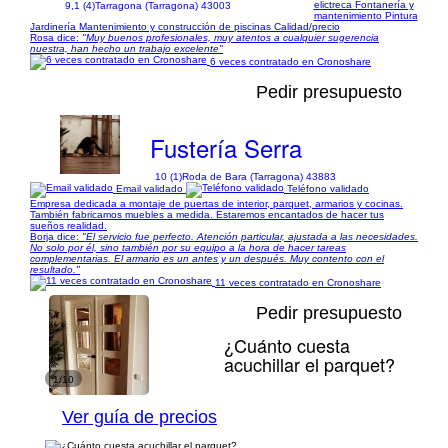
elictreca Fontanería y
9,1 (4)
Tarragona (Tarragona) 43003
mantenimiento Pintura
Jardinería Mantenimiento y construcción de piscinas Calidad/precio
Rosa dice:
"Muy buenos profesionales, muy atentos a cualquier sugerencia
nuestra, han hecho un trabajo excelente"
6 veces contratado en Cronoshare
Pedir presupuesto
Fustería Serra
10 (1)
Roda de Bara (Tarragona) 43883
Email validado
Teléfono validado
Empresa dedicada a montaje de puertas de interior, parquet, armarios y cocinas.
También fabricamos muebles a medida. Estaremos encantados de hacer tus
sueños realidad.
Borja dice:
"El servicio fue perfecto. Atención particular, ajustada a las necesidades.
No solo por él, sino también por su equipo a la hora de hacer tareas
complementarias. El armario es un antes y un después. Muy contento con el
resultado."
11 veces contratado en Cronoshare
Pedir presupuesto
¿Cuánto cuesta
acuchillar el parquet?
1/10
Ver guía de precios