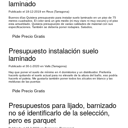
laminado
Publicado el 18-12-2019 en Reus (Tarragona)
Buenos días Quisiera presupuesto para instalar suelo laminado en un piso de 75
metros cuadrados. El color será un gris medio (ni muy claro ni muy oscuro) y el piso
esta amueblado. Quisiera presupuesto de varias calidades de material con sus
especificaciones. También se debería poner rodapies. Saludos,
Pide Precio Gratis
Presupuesto instalación suelo
laminado
Publicado el 30-1-2020 en Valls (Tarragona)
Hay que poner el suelo de mínimo en 4 dormitorios y un distribuidor. Preferiría
hacerlo quitando el suelo actual para no elevarlo de la altura del baño, eso podría
hacerlo el paleta. Me gustaría también poner todos los zócalos en blanco y las
molduras de las puertas
Pide Precio Gratis
Presupuestos para lijado, barnizado
no sé identificarlo de la selección,
pero es parquet