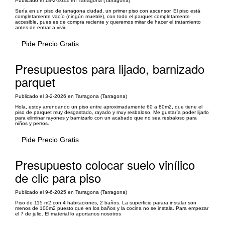
Publicado el 18-2-2022 en Tarragona (Tarragona)
Sería en un piso de tarragona ciudad, un primer piso con ascensor. El piso está
completamente vacío (ningún mueble), con todo el parquet completamente
accesible, pues es de compra reciente y queremos mirar de hacer el tratamiento
antes de entrar a vivir.
Pide Precio Gratis
Presupuestos para lijado, barnizado
parquet
Publicado el 3-2-2026 en Tarragona (Tarragona)
Hola, estoy arrendando un piso entre aproximadamente 60 a 80m2, que tiene el
piso de parquet muy desgastado, rayado y muy resbaloso. Me gustaría poder lijarlo
para eliminar rayones y barnizarlo con un acabado que no sea resbaloso para
niños y perros.
Pide Precio Gratis
Presupuesto colocar suelo vinílico
de clic para piso
Publicado el 9-6-2025 en Tarragona (Tarragona)
Piso de 115 m2 con 4 habitaciones, 2 baños. La superficie parara instalar son
menos de 100m2 puesto que en los baños y la cocina no se instala. Para empezar
el 7 de julio. El material lo aportanos nosotros