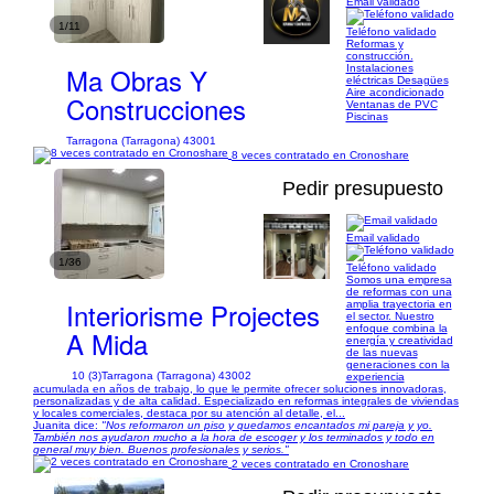
Email validado
1/11
Teléfono validado
Reformas y
construcción.
Ma Obras Y
Instalaciones
eléctricas Desagües
Aire acondicionado
Construcciones
Ventanas de PVC
Piscinas
Tarragona (Tarragona) 43001
8 veces contratado en Cronoshare
Pedir presupuesto
Email validado
1/36
Teléfono validado
Somos una empresa
de reformas con una
Interiorisme Projectes
amplia trayectoria en
el sector. Nuestro
enfoque combina la
A Mida
energía y creatividad
de las nuevas
generaciones con la
10 (3)
Tarragona (Tarragona) 43002
experiencia
acumulada en años de trabajo, lo que le permite ofrecer soluciones innovadoras,
personalizadas y de alta calidad. Especializado en reformas integrales de viviendas
y locales comerciales, destaca por su atención al detalle, el...
Juanita dice:
"Nos reformaron un piso y quedamos encantados mi pareja y yo.
También nos ayudaron mucho a la hora de escoger y los terminados y todo en
general muy bien. Buenos profesionales y serios."
2 veces contratado en Cronoshare