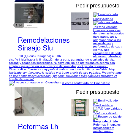
Pedir presupuesto
Email validado
1/14
Teléfono validado
Ofrecemos servicios
de reformas integrales
Remodelaciones
para particulares,
adaptándonos a las
necesidades y
Sinsajo Slu
preferencias de cada
cliente. Nos
encargamos de todo
10 (1)
Reus (Tarragona) 43206
el proceso, desde el
diseño inicial hasta la finalización de la obra, garantizando resultados de alta
calidad y acabados impecables. Nuestro equipo de profesionales cuenta con
amplia experiencia en la renovación de viviendas, incluyendo reformas...
Ximena dice:
"Javier es muy profesional con un trato familiar y confiable. Muy
implicado con favorecer la calidad y el buen precio de sus trabajos. Proactivo ante
posibles situaciones delicadas , propone soluciones más prácticas cuidando el
bolsillo del cliente"
3 veces contratado en Cronoshare
Pedir presupuesto
Email validado
1/45
Teléfono validado
Responde rápido
Reformas Lh
Reformas integrales
Instalaciones y
mantenimiento