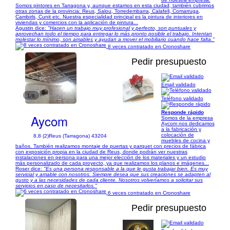
Somos pintores en Tarragona y, aunque estamos en esta ciudad, también cubrimos
otras zonas de la provincia: Reus, Salou, Torredembarra, Calafell, Comarruga,
Cambirls, Cunit etc. Nuestra especialidad principal es la pintura de interiores en
viviendas y comercios con la aplicación de pintura...
Agustin dice:
"Hacen un trabajo muy profesional y perfecto, son puntuales y
aprovechan todo el tiempo para entregar lo más pronto posible el trabajo. Intentan
molestar lo mínimo, son amables y ayudan a mover el mobiliario cuando hace falta."
8 veces contratado en Cronoshare
Pedir presupuesto
Email validado
1/8
Teléfono validado
Responde rápido
Aycom
Somos de la empresa
Aycom nos dedicamos
a la fabricación y
colocación de
8,8 (2)
Reus (Tarragona) 43204
muebles de cocina y
baños. También realizamos montaje de puertas y parquet con precios de fábrica
con exposición propia en la ciudad de Reus, donde podrán ver nuestras
instalaciones en persona para una mejor elección de los materiales y un estudio
más personalizado de cada proyecto, ya que realizamos los planos e imágenes...
Roser dice:
"Es una persona responsable a la que le gusta trabajar bien. Es muy
servicial y amable con nosotros. Siempre desea que sus creaciones se adapten al
gusto y a las necesidades de cada cliente. Nosotros volveríamos a solicitar sus
servicios en caso de necesitarlos."
6 veces contratado en Cronoshare
Pedir presupuesto