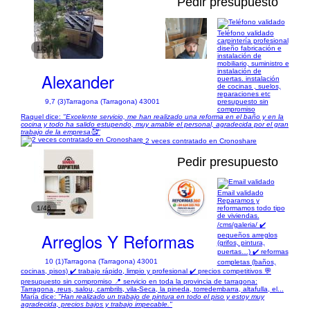
Pedir presupuesto
Teléfono validado
carpintería profesional
1/5
diseño fabricación e
instalación de
mobiliario, suministro e
instalación de
Alexander
puertas. instalación
de cocinas , suelos,
reparaciones etc
presupuesto sin
9,7 (3)
Tarragona (Tarragona) 43001
compromiso
Raquel dice:
"Excelente servicio, me han realizado una reforma en el baño y en la
cocina y todo ha salido estupendo, muy amable el personal, agradecida por el gran
trabajo de la empresa🥰"
2 veces contratado en Cronoshare
Pedir presupuesto
Email validado
Reparamos y
1/46
reformamos todo tipo
de viviendas.
/cms/galeria/ ✔️
Arreglos Y Reformas
pequeños arreglos
(grifos, pintura,
puertas…) ✔️ reformas
10 (1)
Tarragona (Tarragona) 43001
completas (baños,
cocinas, pisos) ✔️ trabajo rápido, limpio y profesional ✔️ precios competitivos 💬
presupuesto sin compromiso 📍 servicio en toda la provincia de tarragona:
Tarragona, reus, salou, cambrils, vila-Seca, la pineda, torredembarra, altafulla, el...
María dice:
"Han realizado un trabajo de pintura en todo el piso y estoy muy
agradecida, precios bajos y trabajo impecable."