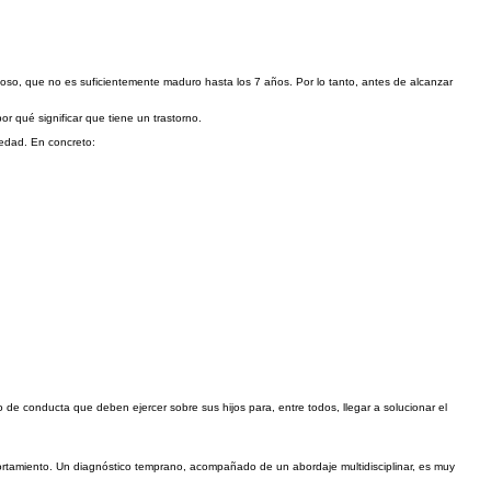
vioso, que no es suficientemente maduro hasta los 7 años. Por lo tanto, antes de alcanzar
r qué significar que tiene un trastorno.
 edad. En concreto:
 de conducta que deben ejercer sobre sus hijos para, entre todos, llegar a solucionar el
ortamiento. Un diagnóstico temprano, acompañado de un abordaje multidisciplinar, es muy