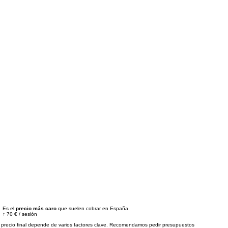
Es el
precio más caro
que suelen cobrar en España
↑
70 €
/
sesión
 precio final depende de varios factores clave. Recomendamos pedir presupuestos