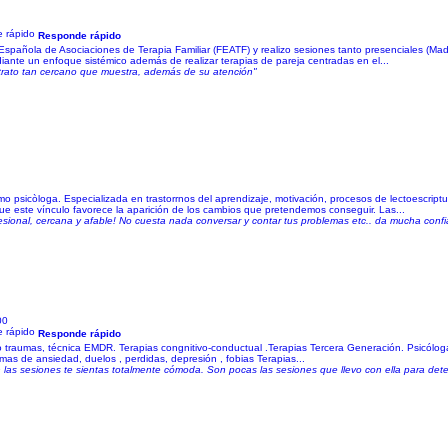
Responde rápido
Española de Asociaciones de Terapia Familiar (FEATF) y realizo sesiones tanto presenciales (Madr
diante un enfoque sistémico además de realizar terapias de pareja centradas en el...
trato tan cercano que muestra, además de su atención"
o psicòloga. Especializada en trastorrnos del aprendizaje, motivación, procesos de lectoescript
que este vínculo favorece la aparición de los cambios que pretendemos conseguir. Las...
ional, cercana y afable! No cuesta nada conversar y contar tus problemas etc.. da mucha conf
00
Responde rápido
traumas, técnica EMDR. Terapias congnitivo-conductual .Terapias Tercera Generación. Psicóloga. 
s de ansiedad, duelos , perdidas, depresión , fobias Terapias...
as sesiones te sientas totalmente cómoda. Son pocas las sesiones que llevo con ella para det