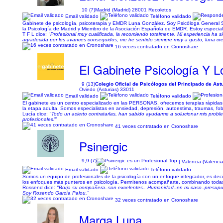
10 (7)
Madrid (Madrid) 28001 Recoletos
Email validado
Teléfono validado
Gabinete de psicología, psicoterapia y EMDR Luna González. Soy Psicóloga General San
la Psicología de Madrid y Miembro de la Asociación Española de EMDR. Estoy especializ
T F L dice:
"Profesional muy cualificada, la recomiendo totalmente. Mi experiencia ha s
agradecida por los avances conseguidos, me he sentido siempre muy a gusto, luna cre
16 veces contratado en Cronoshare
El Gabinete Psicología Y 
9 (13)
Colegio Oficial de Psicólogos del Principado de Ast
Oviedo (Asturias) 33011
Email validado
Teléfono validado
El gabinete es un centro especializado en las PERSONAS, ofrecemos terapias rápidas
la etapa adulta. Somos especialistas en ansiedad, depresión, autoestima, traumas, fobia
Lucía dice:
"Todo un acierto contratarlas, han sabido ayudarme a solucionar mis prob
profesionales!"
41 veces contratado en Cronoshare
Psinergic
9,9 (7)
| Valencia (Valenci
Email validado
Teléfono validado
Somos un equipo de profesionales de la psicología con un enfoque integrador, es decir,
los enfoques más punteros en psicología. Permítenos acompañarte, combinando todas n
Rossend dice:
"Borja su compañera..son excelentes.. Humanidad..en mi caso..presupues
Soy Rosendo García Palou."
32 veces contratado en Cronoshare
Marga Luna