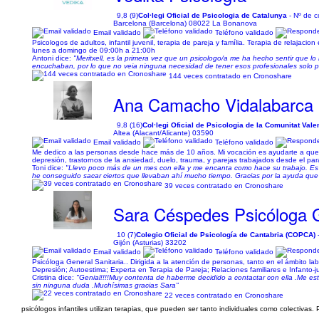
9,8 (9)
Col·legi Oficial de Psicologia de Catalunya
- Nº de c
Barcelona (Barcelona) 08022 La Bonanova
Email validado
Teléfono validado
Psicologos de adultos, infantil juvenil, terapia de pareja y família. Terapia de relajac
lunes a domingo de 09:00h a 21:00h
Antoni dice:
"Meritxell, es la primera vez que un psicologo/a me ha hecho sentir que l
encuchaban, por lo que no veia ninguna necesidad de tener esos profesionales solo p
144 veces contratado en Cronoshare
Ana Camacho Vidalabarca
9,8 (16)
Col·legi Oficial de Psicologia de la Comunitat Va
Altea (Alacant/Alicante) 03590
Email validado
Teléfono validado
Me dedico a las personas desde hace más de 10 años. Mi vocación es ayudarte a que t
depresión, trastornos de la ansiedad, duelo, trauma, y parejas trabajados desde el pa
Toni dice:
"Llevo poco más de un mes con ella y me encanta como hace su trabajo. Es
he conseguido sacar ciertos que llevaban ahí mucho tiempo. Gracias por la ayuda qu
39 veces contratado en Cronoshare
Sara Céspedes Psicóloga G
10 (7)
Colegio Oficial de Psicología de Cantabria (COPCA)
Gijón (Asturias) 33202
Email validado
Teléfono validado
Psicóloga General Sanitaria.. Dirigida a la atención de personas, tanto en el ámbito l
Depresión; Autoestima; Experta en Terapia de Pareja; Relaciones familiares e Infanto-
Cristina dice:
"Genial!!!!Muy contenta de haberme decidido a contactar con ella .Me 
sin ninguna duda .Muchísimas gracias Sara"
22 veces contratado en Cronoshare
psicólogos infantiles utilizan terapias, que pueden ser tanto individuales como colectivas.