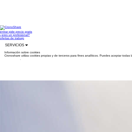
entrar
pide precio gratis
¿eres un profesional?
ofertas de trabajo
SERVICIOS
Información sobre cookies
Cronoshare utiliza cookies propias y de terceros para fines analíticos. Puedes aceptar todas 
información
.