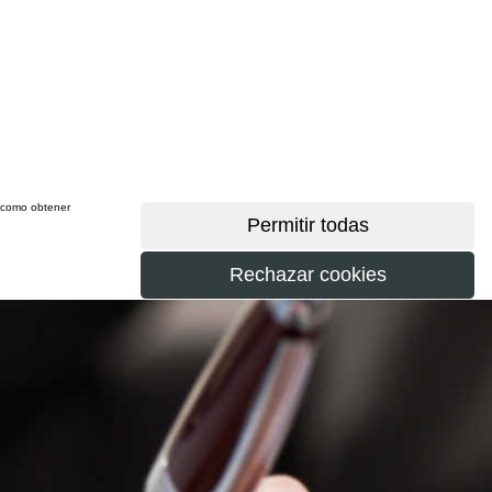
sí como obtener
más