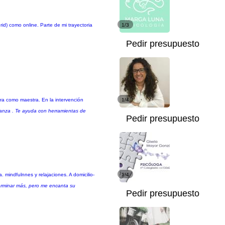
id) como online. Parte de mi trayectoria
1/3
Pedir presupuesto
ura como maestra. En la intervención
1/4
ianza . Te ayuda con herramientas de
Pedir presupuesto
mindfulnnes y relajaciones. A domicilio-
1/4
erminar más, pero me encanta su
Pedir presupuesto