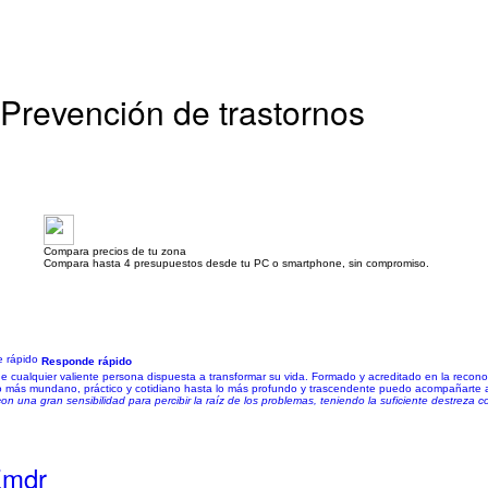
| Prevención de trastornos
Compara precios de tu zona
Compara hasta 4 presupuestos desde tu PC o smartphone, sin compromiso.
Responde rápido
e cualquier valiente persona dispuesta a transformar su vida. Formado y acreditado en la reco
 lo más mundano, práctico y cotidiano hasta lo más profundo y trascendente puedo acompañarte a
on una gran sensibilidad para percibir la raíz de los problemas, teniendo la suficiente destreza
Emdr