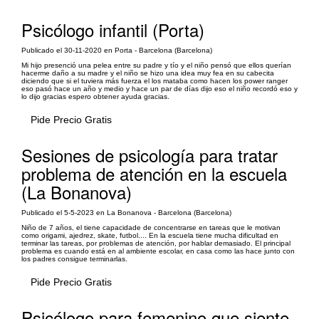
Psicólogo infantil (Porta)
Publicado el 30-11-2020 en Porta - Barcelona (Barcelona)
Mi hijo presenció una pelea entre su padre y tío y el niño pensó que ellos querían
hacerme daño a su madre y el niño se hizo una idea muy fea en su cabecita
diciendo que si el tuviera más fuerza el los mataba como hacen los power ranger
eso pasó hace un año y medio y hace un par de días dijo eso el niño recordó eso y
lo dijo gracias espero obtener ayuda gracias.
Pide Precio Gratis
Sesiones de psicología para tratar
problema de atención en la escuela
(La Bonanova)
Publicado el 5-5-2023 en La Bonanova - Barcelona (Barcelona)
Niño de 7 años, el tiene capacidade de concentrarse en tareas que le motivan
como origami, ajedrez, skate, futbol.... En la escuela tiene mucha dificultad en
terminar las tareas, por problemas de atención, por hablar demasiado. El principal
problema es cuando está en al ambiente escolar, en casa como las hace junto con
los padres consigue terminarlas.
Pide Precio Gratis
Psicólogo para femenino que siente