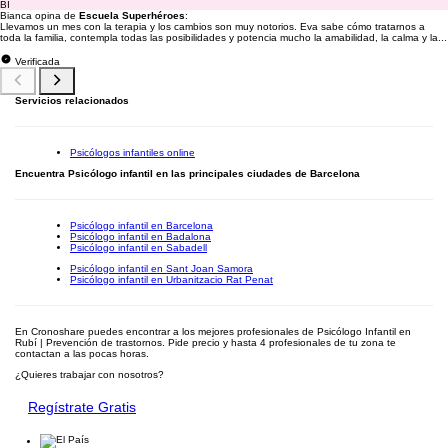
BI
Bianca opina de
Escuela Superhéroes
:
Llevamos un mes con la terapia y los cambios son muy notorios. Eva sabe cómo tratarnos a
toda la familia, contempla todas las posibilidades y potencia mucho la amabilidad, la calma y la...
Verificada
Servicios relacionados
Psicólogos infantiles online
Encuentra Psicólogo infantil en las principales ciudades de Barcelona
Psicólogo infantil en Barcelona
Psicólogo infantil en Badalona
Psicólogo infantil en Sabadell
Psicólogo infantil en Sant Joan Samora
Psicólogo infantil en Urbanitzacio Rat Penat
En Cronoshare puedes encontrar a los mejores profesionales de Psicólogo Infantil en
Rubí | Prevención de trastornos. Pide precio y hasta 4 profesionales de tu zona te
contactan a las pocas horas.
¿Quieres trabajar con nosotros?
Regístrate Gratis