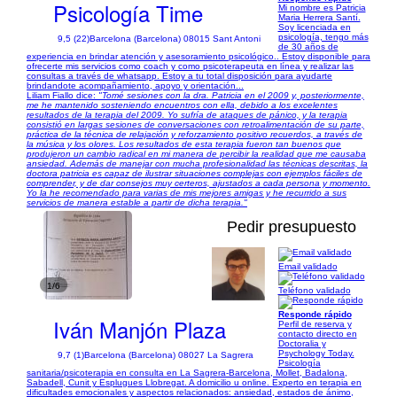
Psicología Time
Mi nombre es Patricia
Maria Herrera Santí.
Soy licenciada en
psicología, tengo más
9,5 (22)
Barcelona (Barcelona) 08015 Sant Antoni
de 30 años de
experiencia en brindar atención y asesoramiento psicológico.. Estoy disponible para
ofrecerte mis servicios como coach y como psicoterapeuta en línea y realizar las
consultas a través de whatsapp. Estoy a tu total disposición para ayudarte
brindandote acompañamiento, apoyo y orientación...
Liliam Fiallo dice:
"Tomé sesiones con la dra. Patricia en el 2009 y, posteriormente,
me he mantenido sosteniendo encuentros con ella, debido a los excelentes
resultados de la terapia del 2009. Yo sufría de ataques de pánico, y la terapia
consistió en largas sesiones de conversaciones con retroalimentación de su parte,
práctica de la técnica de relajación y reforzamiento positivo recuerdos, a través de
la música y los olores. Los resultados de esta terapia fueron tan buenos que
produjeron un cambio radical en mi manera de percibir la realidad que me causaba
ansiedad. Además de manejar con mucha profesionalidad las técnicas descritas, la
doctora patricia es capaz de ilustrar situaciones complejas con ejemplos fáciles de
comprender, y de dar consejos muy certeros, ajustados a cada persona y momento.
Yo la he recomendado para varias de mis mejores amigas y he recurrido a sus
servicios de manera estable a partir de dicha terapia."
Pedir presupuesto
Email validado
1/6
Teléfono validado
Responde rápido
Iván Manjón Plaza
Perfil de reserva y
contacto directo en
Doctoralia y
Psychology Today.
9,7 (1)
Barcelona (Barcelona) 08027 La Sagrera
Psicología
sanitaria/psicoterapia en consulta en La Sagrera-Barcelona, Mollet, Badalona,
Sabadell, Cunit y Esplugues Llobregat. A domicilio u online. Experto en terapia en
dificultades emocionales y aspectos relacionados: ansiedad, estados de ánimo,