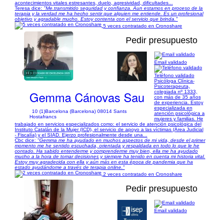
acontecimientos vitales estresantes, duelo, agresividad, dificultades...
Teresa dice:
"Me.transmitido seguridad y confianza. Aun estamos en proceso de la
terapia y la verdad me ha hecho sentir que alguien me entiende. Es un profesional
objetivo y agradable mucho. Estoy contenta con el servicio que brinda."
5 veces contratado en Cronoshare
Pedir presupuesto
Email validado
1/3
Teléfono validado
Psicóloga Clínica-
Psicoterapeuta,
Gemma Cánovas Sau
colegiada nº 1333,
con más de 35 años
de experiencia. Estoy
especializada en
10 (1)
Barcelona (Barcelona) 08014 Sants
atención psicológica a
Hostafrancs
mujeres y familias. He
trabajado en servicios especializados como: el servicio de atención psicológica del
Instituto Catalán de la Mujer (ICD), el servicio de apoyo a las víctimas (Área Judicial
- Fiscalía) y el SIAD. Ejerzo profesionalmente desde una...
Cbc dice:
"Gemma me ha ayudado en muchos aspectos de mi vida, desde el primer
momento me he sentido escuchada, orientada y respaldada en todo lo que le he
contado. Ha sabido entenderme y comprenderme muy bien, ella me ha ayudado
mucho a la hora de tomar decisiones y siempre ha tenido en cuenta mi historia vital.
Estoy muy agradecida con ella y aún más en esta época de pandemia que ha
estado ayudándome a través de terapia online."
2 veces contratado en Cronoshare
Pedir presupuesto
Email validado