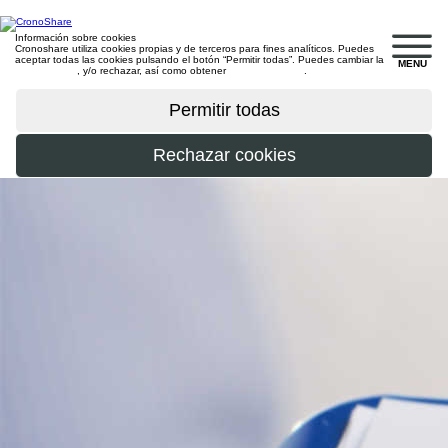
Información sobre cookies
Cronoshare utiliza cookies propias y de terceros para fines analíticos. Puedes
aceptar todas las cookies pulsando el botón “Permitir todas”. Puedes cambiar la
MENU
configuración
, y/o rechazar, así como obtener
más información
.