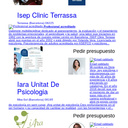
1/7
Isep Clinic Terrassa
Terrassa (Barcelona) 08225
Profesional acreditado
Gabinete multidisciplinar dedicado al asesoramiento, la evaluación y el tratamiento
de problemas emocionales, el aprendizaje y la salud, una labor que iniciamos en
1982 con la apertura de nuestro primer centro en Barcelona. ISEP Clinic Terrasa
abrió sus puertas en el año 2002 y está dirigido por Yolanda Vera. Licenciada en
psicologia. Psicoterapeuta de adultos acreditada por ASEPCO y psicóloga...
Pedir presupuesto
Email validado
Mi nombre es Dora
1/6
Vera, soy psicóloga y
psicoterapeuta con
más de 30 años de
experiencia y 9 años
Iara Unitat De
ejerciendo en
catalunya. En el año
Psicologia
2018 decidí que era
el momento de dar un
paso más en mi
carrera profesional y
Mira-Sol (Barcelona) 08195
abrir mi propio centro
de psicología en sant cugat, iAra unitat de psicología Creo profundamente en el
ser humano y su capacidad de cambiar su realidad, con las herramientas y el...
Pedir presupuesto