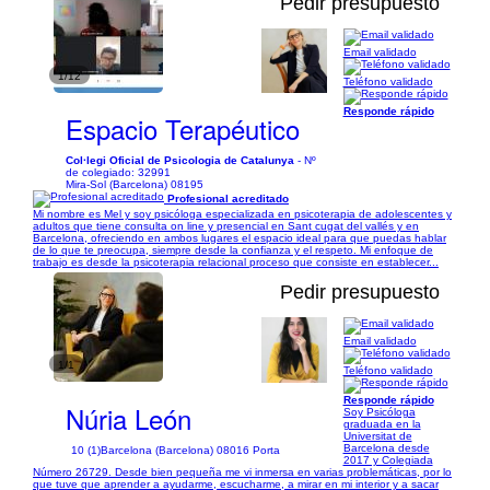
Pedir presupuesto
Email validado
1/12
Teléfono validado
Responde rápido
Espacio Terapéutico
Col·legi Oficial de Psicologia de Catalunya
- Nº
de colegiado: 32991
Mira-Sol (Barcelona) 08195
Profesional acreditado
Mi nombre es Mel y soy psicóloga especializada en psicoterapia de adolescentes y
adultos que tiene consulta on line y presencial en Sant cugat del vallés y en
Barcelona, ofreciendo en ambos lugares el espacio ideal para que puedas hablar
de lo que te preocupa, siempre desde la confianza y el respeto. Mi enfoque de
trabajo es desde la psicoterapia relacional proceso que consiste en establecer...
Pedir presupuesto
Email validado
1/1
Teléfono validado
Responde rápido
Núria León
Soy Psicóloga
graduada en la
Universitat de
Barcelona desde
10 (1)
Barcelona (Barcelona) 08016 Porta
2017 y Colegiada
Número 26729. Desde bien pequeña me vi inmersa en varias problemáticas, por lo
que tuve que aprender a ayudarme, escucharme, a mirar en mi interior y a sacar