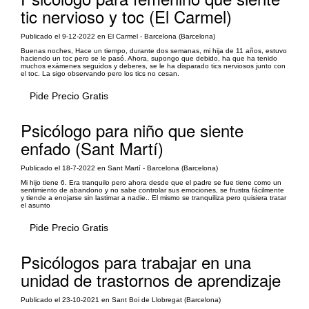
tic nervioso y toc (El Carmel)
Publicado el 9-12-2022 en El Carmel - Barcelona (Barcelona)
Buenas noches, Hace un tiempo, durante dos semanas, mi hija de 11 años, estuvo
haciendo un toc pero se le pasó. Ahora, supongo que debido, ha que ha tenido
muchos exámenes seguidos y deberes, se le ha disparado tics nerviosos junto con
el toc. La sigo observando pero los tics no cesan.
Pide Precio Gratis
Psicólogo para niño que siente
enfado (Sant Martí)
Publicado el 18-7-2022 en Sant Martí - Barcelona (Barcelona)
Mi hijo tiene 6. Era tranquilo pero ahora desde que el padre se fue tiene como un
sentimiento de abandono y no sabe controlar sus emociones, se frustra fácilmente
y tiende a enojarse sin lastimar a nadie.. El mismo se tranquiliza pero quisiera tratar
el asunto
Pide Precio Gratis
Psicólogos para trabajar en una
unidad de trastornos de aprendizaje
Publicado el 23-10-2021 en Sant Boi de Llobregat (Barcelona)