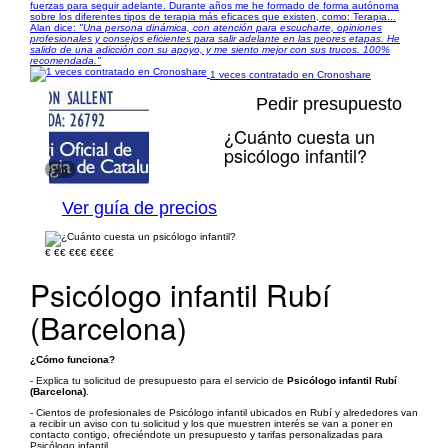
fuerzas para seguir adelante. Durante años me he formado de forma autónoma
sobre los diferentes tipos de terapia más eficaces que existen, como: Terapia...
Alan dice:
"Una persona dinámica, con atención para escucharte, opiniones
profesionales y consejos eficientes para salir adelante en las peores etapas. He
salido de una adicción con su apoyo, y me siento mejor con sus trucos. 100%
recomendada."
1 veces contratado en Cronoshare
Pedir presupuesto
¿Cuánto cuesta un
psicólogo infantil?
1/4
Ver guía de precios
€
€€
€€€
€€€€
Psicólogo infantil Rubí
(Barcelona)
¿Cómo funciona?
- Explica tu solicitud de presupuesto para el servicio de
Psicólogo infantil Rubí
(Barcelona)
.
- Cientos de profesionales de Psicólogo infantil ubicados en Rubí y alrededores van
a recibir un aviso con tu solicitud y los que muestren interés se van a poner en
contacto contigo, ofreciéndote un presupuesto y tarifas personalizadas para
Psicólogo infantil.