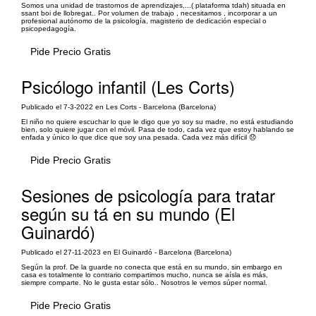
Somos una unidad de trastornos de aprendizajes,...( plataforma tdah) situada en
ssant boi de llobregat.. Por volumen de trabajo , necesitamos , incorporar a un
profesional autónomo de la psicología, magisterio de dedicación especial o
psicopedagogía.
Pide Precio Gratis
Psicólogo infantil (Les Corts)
Publicado el 7-3-2022 en Les Corts - Barcelona (Barcelona)
El niño no quiere escuchar lo que le digo que yo soy su madre, no está estudiando
bien, solo quiere jugar con el móvil. Pasa de todo, cada vez que estoy hablando se
enfada y único lo que dice que soy una pesada. Cada vez más difícil 😞
Pide Precio Gratis
Sesiones de psicología para tratar
según su tá en su mundo (El
Guinardó)
Publicado el 27-11-2023 en El Guinardó - Barcelona (Barcelona)
Según la prof. De la guarde no conecta que está en su mundo, sin embargo en
casa es totalmente lo contrario compartimos mucho, nunca se aísla es más,
siempre comparte. No le gusta estar sólo.. Nosotros le vemos súper normal.
Pide Precio Gratis