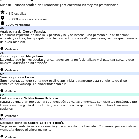
Miles de usuarios confían en Cronoshare para encontrar los mejores profesionales
4.8/5 estrellas
+60.000 opiniones recibidas
100% verificadas
AN
Anais opina de
Crecer Terapia
:
La primera impresión ha sido muy positiva y muy satisfecha, una persona que te transmite
armonía y calidez, llevo poquito solo hemos tenido una sesión, pero estoy segura que haremos
un buen progreso.
Verificada
JE
Jennifer opina de
Marga Luna
:
La verdad que hemos quedado encantados con la profesionalidad y el trato tan cercano que
muestra, además de su atención
Verificada
SA
Sandra opina de
Laura
:
Súper atenta, aunque no ha sido posible aún iniciar tratamiento esta pendiente de ti, se
comunica por wassap, un placer tratar con ella
Verificada
CA
Carlos opina de
Natalia Romo Balandín
:
Natalia es una gran profesional que, después de varias entrevistas con distintos psicólogos fue
la que más nos gustó dado el trato y la cercanía con la que nos hablaba. Tras llevar varias
sesiones...
Verificada
MV
Margarita opina de
Sentire Scis Psicología
:
Se puso en contacto muy eficazmente y me ofreció lo que buscaba. Confianza, profesionalidad
y empatía desde el primer momento
Verificada