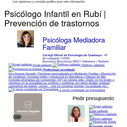
Lee opiniones y consulta perfiles para más información.
Psicólogo Infantil en Rubí |
Prevención de trastornos
Psicóloga Mediadora
Familiar
Col·legi Oficial de Psicologia de Catalunya
- Nº
de colegiado: 10055
Barcelona (Barcelona) 08017 Vallvidrera i Tibidabo
Email validado
Teléfono validado
Profesional acreditado
Soy Gemma Segado, Psicóloga especializada en Mediación Familiar y Resolución
de Conflictos. Consulta online y presencial en Barcelona y Vilassar de Mar.
Consulta informativa sin compromiso (15') ver página web ¿Quién no ha tenido o
mantiene en la actualidad un conflicto o problema con algún familiar, amistad,
compañero de trabajo, vecino... que no consigue resolver, ha acabado por...
2 veces contratado en Cronoshare
Pedir presupuesto
Email validado
1/9
Teléfono validado
Responde rápido