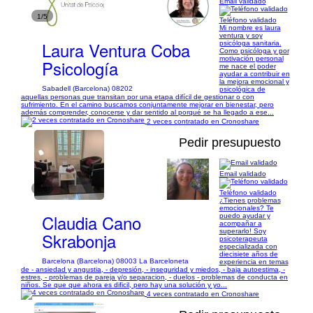
Email validado
1/5
Teléfono validado
Mi nombre es laura
ventura y soy
Laura Ventura Coba
psicóloga sanitaria.
Como psicóloga y por
motivación personal
Psicología
me nace el poder
ayudar a contribuir en
la mejora emocional y
Sabadell (Barcelona) 08202
psicológica de
aquellas personas que transitan por una etapa difícil de gestionar o con
sufrimiento. En el camino buscamos conjuntamente mejorar en bienestar, pero
además comprender, conocerse y dar sentido al porqué se ha llegado a ese...
2 veces contratado en Cronoshare
Pedir presupuesto
Email validado
1/6
Teléfono validado
¿Tienes problemas
emocionales? Te
Claudia Cano
puedo ayudar y
acompañar a
superarlo! Soy
Skrabonja
psicoterapeuta
especializada con
diecisiete años de
Barcelona (Barcelona) 08003 La Barceloneta
experiencia en temas
de - ansiedad y angustia, - depresión, - inseguridad y miedos, - baja autoestima, -
estres, - problemas de pareja y/o separacion, - duelos - problemas de conducta en
niños. Se que que ahora es dificil, pero hay una solución y yo...
4 veces contratado en Cronoshare