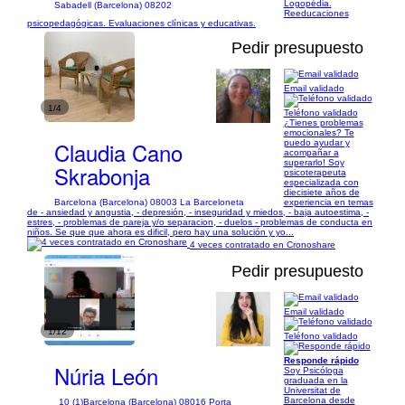
Logopédia.
Sabadell (Barcelona) 08202
Reeducaciones
psicopedagógicas. Evaluaciones clínicas y educativas.
Pedir presupuesto
Email validado
1/4
Teléfono validado
¿Tienes problemas
emocionales? Te
Claudia Cano
puedo ayudar y
acompañar a
superarlo! Soy
Skrabonja
psicoterapeuta
especializada con
diecisiete años de
Barcelona (Barcelona) 08003 La Barceloneta
experiencia en temas
de - ansiedad y angustia, - depresión, - inseguridad y miedos, - baja autoestima, -
estres, - problemas de pareja y/o separacion, - duelos - problemas de conducta en
niños. Se que que ahora es dificil, pero hay una solución y yo...
4 veces contratado en Cronoshare
Pedir presupuesto
Email validado
1/12
Teléfono validado
Responde rápido
Núria León
Soy Psicóloga
graduada en la
Universitat de
Barcelona desde
10 (1)
Barcelona (Barcelona) 08016 Porta