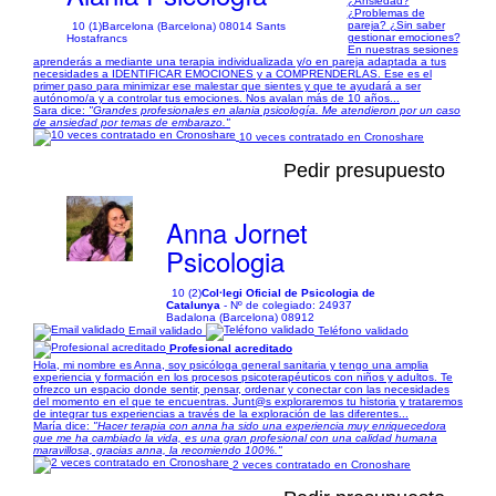
¿Ansiedad?
¿Problemas de
pareja? ¿Sin saber
10 (1)
Barcelona (Barcelona) 08014 Sants
gestionar emociones?
Hostafrancs
En nuestras sesiones
aprenderás a mediante una terapia individualizada y/o en pareja adaptada a tus
necesidades a IDENTIFICAR EMOCIONES y a COMPRENDERLAS. Ese es el
primer paso para minimizar ese malestar que sientes y que te ayudará a ser
autónomo/a y a controlar tus emociones. Nos avalan más de 10 años...
Sara dice:
"Grandes profesionales en alania psicología. Me atendieron por un caso
de ansiedad por temas de embarazo."
10 veces contratado en Cronoshare
Pedir presupuesto
Anna Jornet
Psicologia
10 (2)
Col·legi Oficial de Psicologia de
Catalunya
- Nº de colegiado: 24937
Badalona (Barcelona) 08912
Email validado
Teléfono validado
Profesional acreditado
Hola, mi nombre es Anna, soy psicóloga general sanitaria y tengo una amplia
experiencia y formación en los procesos psicoterapéuticos con niños y adultos. Te
ofrezco un espacio donde sentir, pensar, ordenar y conectar con las necesidades
del momento en el que te encuentras. Junt@s exploraremos tu historia y trataremos
de integrar tus experiencias a través de la exploración de las diferentes...
María dice:
"Hacer terapia con anna ha sido una experiencia muy enriquecedora
que me ha cambiado la vida, es una gran profesional con una calidad humana
maravillosa, gracias anna, la recomiendo 100%."
2 veces contratado en Cronoshare