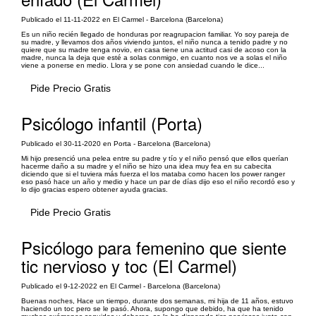
Publicado el 11-11-2022 en El Carmel - Barcelona (Barcelona)
Es un niño recién llegado de honduras por reagrupacion familiar. Yo soy pareja de
su madre, y llevamos dos años viviendo juntos, el niño nunca a tenido padre y no
quiere que su madre tenga novio, en casa tiene una actitud casi de acoso con la
madre, nunca la deja que esté a solas conmigo, en cuanto nos ve a solas el niño
viene a ponerse en medio. Llora y se pone con ansiedad cuando le dice...
Pide Precio Gratis
Psicólogo infantil (Porta)
Publicado el 30-11-2020 en Porta - Barcelona (Barcelona)
Mi hijo presenció una pelea entre su padre y tío y el niño pensó que ellos querían
hacerme daño a su madre y el niño se hizo una idea muy fea en su cabecita
diciendo que si el tuviera más fuerza el los mataba como hacen los power ranger
eso pasó hace un año y medio y hace un par de días dijo eso el niño recordó eso y
lo dijo gracias espero obtener ayuda gracias.
Pide Precio Gratis
Psicólogo para femenino que siente
tic nervioso y toc (El Carmel)
Publicado el 9-12-2022 en El Carmel - Barcelona (Barcelona)
Buenas noches, Hace un tiempo, durante dos semanas, mi hija de 11 años, estuvo
haciendo un toc pero se le pasó. Ahora, supongo que debido, ha que ha tenido