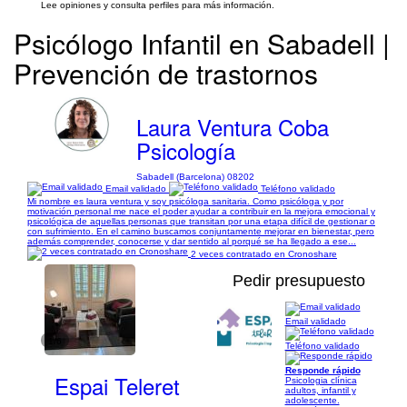
Lee opiniones y consulta perfiles para más información.
Psicólogo Infantil en Sabadell |
Prevención de trastornos
Laura Ventura Coba
Psicología
Sabadell (Barcelona) 08202
Email validado
Teléfono validado
Mi nombre es laura ventura y soy psicóloga sanitaria. Como psicóloga y por
motivación personal me nace el poder ayudar a contribuir en la mejora emocional y
psicológica de aquellas personas que transitan por una etapa difícil de gestionar o
con sufrimiento. En el camino buscamos conjuntamente mejorar en bienestar, pero
además comprender, conocerse y dar sentido al porqué se ha llegado a ese...
2 veces contratado en Cronoshare
Pedir presupuesto
Email validado
1/6
Teléfono validado
Responde rápido
Espai Teleret
Psicologia clínica
adultos, infantil y
adolescente.