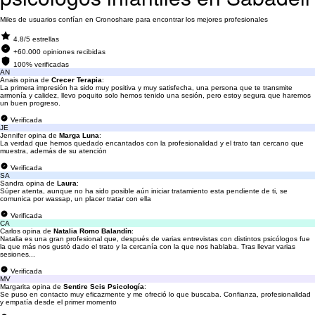
Miles de usuarios confían en Cronoshare para encontrar los mejores profesionales
4.8/5 estrellas
+60.000 opiniones recibidas
100% verificadas
AN
Anais opina de
Crecer Terapia
:
La primera impresión ha sido muy positiva y muy satisfecha, una persona que te transmite
armonía y calidez, llevo poquito solo hemos tenido una sesión, pero estoy segura que haremos
un buen progreso.
Verificada
JE
Jennifer opina de
Marga Luna
:
La verdad que hemos quedado encantados con la profesionalidad y el trato tan cercano que
muestra, además de su atención
Verificada
SA
Sandra opina de
Laura
:
Súper atenta, aunque no ha sido posible aún iniciar tratamiento esta pendiente de ti, se
comunica por wassap, un placer tratar con ella
Verificada
CA
Carlos opina de
Natalia Romo Balandín
:
Natalia es una gran profesional que, después de varias entrevistas con distintos psicólogos fue
la que más nos gustó dado el trato y la cercanía con la que nos hablaba. Tras llevar varias
sesiones...
Verificada
MV
Margarita opina de
Sentire Scis Psicología
:
Se puso en contacto muy eficazmente y me ofreció lo que buscaba. Confianza, profesionalidad
y empatía desde el primer momento