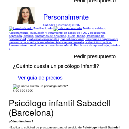
Pedir presupuesto
Personalmente
Sabadell (Barcelona) 08207
Email validado
Teléfono validado
Asesoramiento, evaluación y tratamiento en casos de TOC y obsesiones,
depresión, distímia, trastornos de ansiedad, duelo, fobias, trastornos de
personalidad, problemas emocionales, control emocional, trastornos adaptativos y
trastornos de conducta en adultos. Atención en consulta, a domicilio u online.
Asesoramiento, evaluación y tratamiento infantil. Problemas de aprendizaje, miedos
y...
Pedir presupuesto
¿Cuánto cuesta un psicólogo infantil?
Ver guía de precios
€
€€
€€€
€€€€
Psicólogo infantil Sabadell
(Barcelona)
¿Cómo funciona?
- Explica tu solicitud de presupuesto para el servicio de
Psicólogo infantil Sabadell