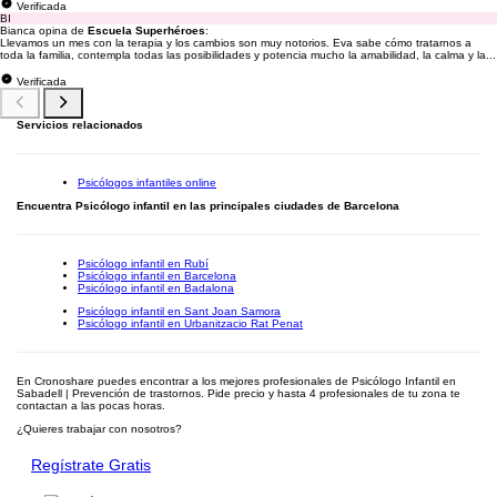
Verificada
BI
Bianca opina de
Escuela Superhéroes
:
Llevamos un mes con la terapia y los cambios son muy notorios. Eva sabe cómo tratarnos a
toda la familia, contempla todas las posibilidades y potencia mucho la amabilidad, la calma y la...
Verificada
Servicios relacionados
Psicólogos infantiles online
Encuentra Psicólogo infantil en las principales ciudades de Barcelona
Psicólogo infantil en Rubí
Psicólogo infantil en Barcelona
Psicólogo infantil en Badalona
Psicólogo infantil en Sant Joan Samora
Psicólogo infantil en Urbanitzacio Rat Penat
En Cronoshare puedes encontrar a los mejores profesionales de Psicólogo Infantil en
Sabadell | Prevención de trastornos. Pide precio y hasta 4 profesionales de tu zona te
contactan a las pocas horas.
¿Quieres trabajar con nosotros?
Regístrate Gratis