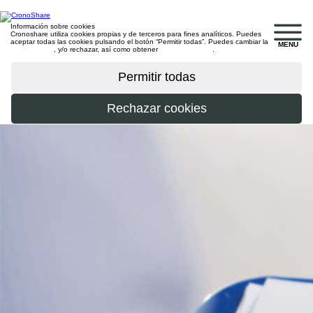
Información sobre cookies
Cronoshare utiliza cookies propias y de terceros para fines analíticos. Puedes
aceptar todas las cookies pulsando el botón “Permitir todas”. Puedes cambiar la
MENU
configuración
, y/o rechazar, así como obtener
más información
.