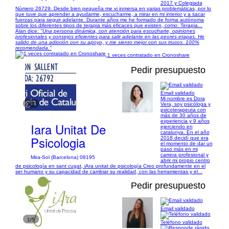
2017 y Colegiada
Número 26729. Desde bien pequeña me vi inmersa en varias problemáticas, por lo
que tuve que aprender a ayudarme, escucharme, a mirar en mi interior y a sacar
fuerzas para seguir adelante. Durante años me he formado de forma autónoma
sobre los diferentes tipos de terapia más eficaces que existen, como: Terapia...
Alan dice:
"Una persona dinámica, con atención para escucharte, opiniones
profesionales y consejos eficientes para salir adelante en las peores etapas. He
salido de una adicción con su apoyo, y me siento mejor con sus trucos. 100%
recomendada."
1 veces contratado en Cronoshare
Pedir presupuesto
Email validado
Mi nombre es Dora
1/4
Vera, soy psicóloga y
psicoterapeuta con
más de 30 años de
experiencia y 9 años
Iara Unitat De
ejerciendo en
catalunya. En el año
Psicologia
2018 decidí que era
el momento de dar un
paso más en mi
carrera profesional y
Mira-Sol (Barcelona) 08195
abrir mi propio centro
de psicología en sant cugat, iAra unitat de psicología Creo profundamente en el
ser humano y su capacidad de cambiar su realidad, con las herramientas y el...
Pedir presupuesto
Email validado
1/5
Teléfono validado