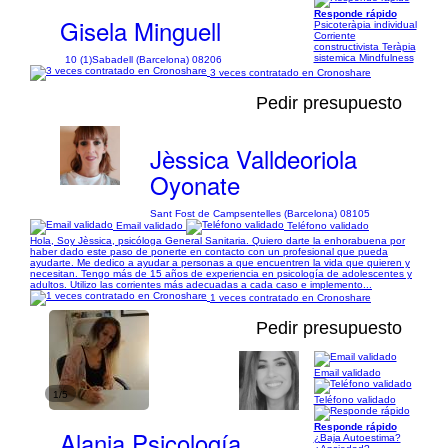
Responde rápido
Gisela Minguell
Psicoteràpia individual
Corriente
constructivista Teràpia
sistemica Mindfulness
10 (1)
Sabadell (Barcelona) 08206
3 veces contratado en Cronoshare
Pedir presupuesto
Jèssica Valldeoriola
Oyonate
Sant Fost de Campsentelles (Barcelona) 08105
Email validado
Teléfono validado
Hola, Soy Jèssica, psicóloga General Sanitaria. Quiero darte la enhorabuena por
haber dado este paso de ponerte en contacto con un profesional que pueda
ayudarte. Me dedico a ayudar a personas a que encuentren la vida que quieren y
necesitan. Tengo más de 15 años de experiencia en psicología de adolescentes y
adultos. Utilizo las corrientes más adecuadas a cada caso e implemento...
1 veces contratado en Cronoshare
Pedir presupuesto
Email validado
1/5
Teléfono validado
Responde rápido
Alania Psicología
¿Baja Autoestima?