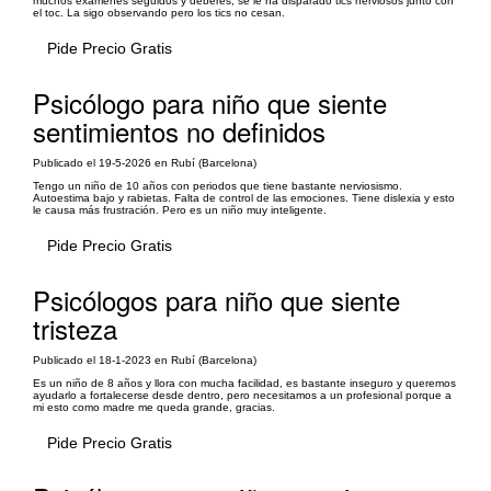
muchos exámenes seguidos y deberes, se le ha disparado tics nerviosos junto con
el toc. La sigo observando pero los tics no cesan.
Pide Precio Gratis
Psicólogo para niño que siente
sentimientos no definidos
Publicado el 19-5-2026 en Rubí (Barcelona)
Tengo un niño de 10 años con periodos que tiene bastante nerviosismo.
Autoestima bajo y rabietas. Falta de control de las emociones. Tiene dislexia y esto
le causa más frustración. Pero es un niño muy inteligente.
Pide Precio Gratis
Psicólogos para niño que siente
tristeza
Publicado el 18-1-2023 en Rubí (Barcelona)
Es un niño de 8 años y llora con mucha facilidad, es bastante inseguro y queremos
ayudarlo a fortalecerse desde dentro, pero necesitamos a un profesional porque a
mi esto como madre me queda grande, gracias.
Pide Precio Gratis