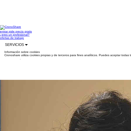
entrar
pide precio gratis
¿eres un profesional?
ofertas de trabajo
SERVICIOS
Información sobre cookies
Cronoshare utiliza cookies propias y de terceros para fines analíticos. Puedes aceptar todas 
información
.