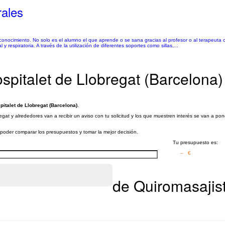
rales
conocimiento. No solo es el alumno el que aprende o se sana gracias al profesor o al terapeuta o
respiratoria. A través de la utilización de diferentes soportes como sillas,...
spitalet de Llobregat (Barcelona)
pitalet de Llobregat (Barcelona)
.
egat y alrededores van a recibir un aviso con tu solicitud y los que muestren interés se van a po
a poder comparar los presupuestos y tomar la mejor decisión.
Tu presupuesto es:
– €
de Quiromasajist