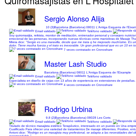
Quiromasajistas en L'Hospitalet
Sergio Alonso Alija
10 (3)
Barcelona (Barcelona) 08011 L'Antiga Esquerra de l'Eixa
Email validado
Teléfono validado
Soy quiromasijta, reikista, monitor de meditación, entrenador personal y consejero nutricion
emocional de las personas, incorporando nuevas técnicas como maniobras de Masaje Thai 
Mireia dice:
"Sergio es una maravilla, desde que me trata q he mejorado muchísimo. Es un
dolor. Tiene mucha fuerza y el trato es inexorable. Un gran profesional que es un 10 en t
7 veces contratado en Cronoshare
Master Lash Studio
Barcelona (Barcelona) 08011 L'Antiga Esquerra de l'Eixample
Email validado
Teléfono validado
Especialista en diseño de cejas con 13 años de experiencia en extensiones de pestañas.
4 veces contratado en Cronoshare
Rodrigo Urbina
9,8 (2)
Barcelona (Barcelona) 08028 Les Corts
Email validado
Teléfono validado
Titulado de técnico masajista estético Terapéutico, interesado en un puesto en Una empre
Cualificado Para ofrecer una variedad de tratamientos De masaje diferentes. Positivo, ent
Antoni dice:
"Rodrigo es un masajista muy profesional, se adapta a las necesidades del c
recomendable."