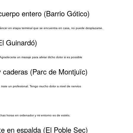
cuerpo entero (Barrio Gótico)
 cáncer en etapa terminal que se encuentra en casa, no puede desplazarse.
El Guinardó)
radeceria un masaje para aliviar dicho dolor si es possible
y caderas (Parc de Montjuïc)
trate un profesional. Tengo mucho dolor a nivel de nervios
has horas en ordenador y mi entorno es de estrés.
e en espalda (El Poble Sec)