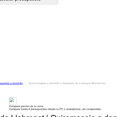
asajista a domicilio
Quiromasajista a domicilio L'Hospitalet de Llobregat (Barcelona)
Compara precios de tu zona
Compara hasta 4 presupuestos desde tu PC o smartphone, sin compromiso.