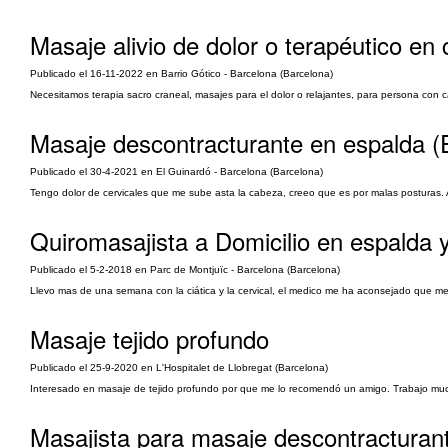
Masaje alivio de dolor o terapéutico en 
Publicado el 16-11-2022 en Barrio Gótico - Barcelona (Barcelona)
Necesitamos terapia sacro craneal, masajes para el dolor o relajantes, para persona con
Masaje descontracturante en espalda (
Publicado el 30-4-2021 en El Guinardó - Barcelona (Barcelona)
Tengo dolor de cervicales que me sube asta la cabeza, creeo que es por malas posturas. Ag
Quiromasajista a Domicilio en espalda 
Publicado el 5-2-2018 en Parc de Montjuïc - Barcelona (Barcelona)
Llevo mas de una semana con la ciática y la cervical, el medico me ha aconsejado que me 
Masaje tejido profundo
Publicado el 25-9-2020 en L'Hospitalet de Llobregat (Barcelona)
Interesado en masaje de tejido profundo por que me lo recomendó un amigo. Trabajo muc
Masajista para masaje descontracturant