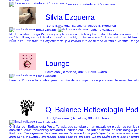
7 veces contratado en Cronoshare
Silvia Ezquerra
10 (5)
Barcelona (Barcelona) 08005 El Poblenou
Email validado
Teléfono validado
Me llamo silvia, tengo 27 años y soy técnica en estética y bienestar. Cuento con más de 3
estética. Estoy especializada en estética facial, realizo masajes faciales anti edad, higienes
Núria dice:
"Me hice una higiene facial y la verdad que he notado mucho el cambio. Tengo
Lounge
Barcelona (Barcelona) 08002 Barrio Gótico
Email validado
Lounge 113 es el lugar ideal para disfrutar de la compañía de preciosas chicas en barcelon
Qi Balance Reflexología Pod
10 (1)
Barcelona (Barcelona) 08001 El Raval
Email validado
Qi Balance - Reflexología Podal Terapia que consiste en un masaje de presiones con los 
ansiedad. Alivia tensiones y armoniza tu cuerpo con una buena sesión de reflexología pod
Karl dice:
"He experimentado una sesión de reflexología podal que ha superado mis expecta
profesional y puntual, explicando cada paso del proceso. La precisión con la que encontr