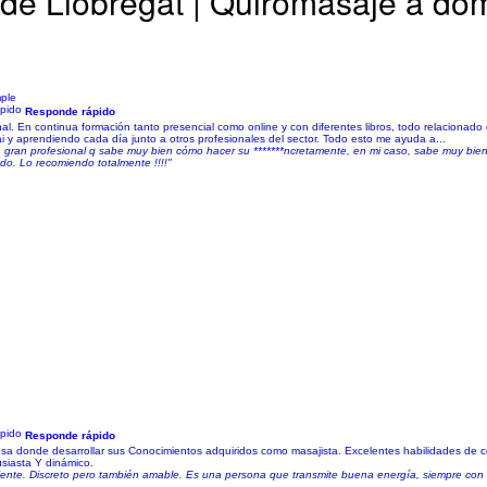
 de Llobregat | Quiromasaje a dom
mple
Responde rápido
al. En continua formación tanto presencial como online y con diferentes libros, todo relacionado c
y aprendiendo cada día junto a otros profesionales del sector. Todo esto me ayuda a...
 gran profesional q sabe muy bien cómo hacer su *******ncretamente, en mi caso, sabe muy bien 
odo. Lo recomiendo totalmente !!!!"
Responde rápido
sa donde desarrollar sus Conocimientos adquiridos como masajista. Excelentes habilidades de co
usiasta Y dinámico.
liente. Discreto pero también amable. Es una persona que transmite buena energía, siempre con