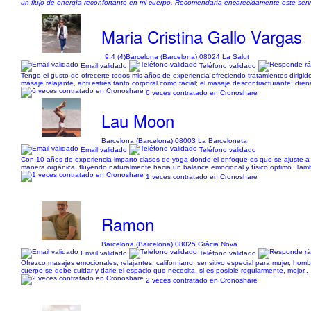
un flujo de energía reconfortante en mi cuerpo. Recomendaría encarecidamente este servic
Maria Cristina Gallo Vargas
9,4 (4)
Barcelona (Barcelona) 08024 La Salut
Email validado
Teléfono validado
Tengo el gusto de ofrecerte todos mis años de experiencia ofreciendo tratamientos dirigid
masaje relajante, anti estrés tanto corporal como facial; el masaje descontracturante; drenaje
6 veces contratado en Cronoshare
Lau Moon
Barcelona (Barcelona) 08003 La Barceloneta
Email validado
Teléfono validado
Con 10 años de experiencia imparto clases de yoga donde el enfoque es que se ajuste a tu
manera orgánica, fluyendo naturalmente hacia un balance emocional y físico optimo. Tambie
1 veces contratado en Cronoshare
Ramon
Barcelona (Barcelona) 08025 Gràcia Nova
Email validado
Teléfono validado
Ofrezco masajes emocionales, relajantes, californiano, sensitivo especial para mujer, ho
cuerpo se debe cuidar y darle el espacio que necesita, si es posible regularmente, mejor..
2 veces contratado en Cronoshare