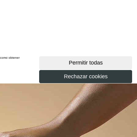
sí como obtener
más