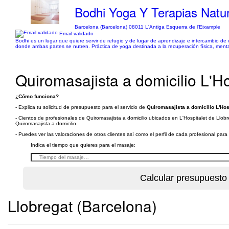
Bodhi Yoga Y Terapias Natu
Barcelona (Barcelona) 08011 L'Antiga Esquerra de l'Eixample
Email validado
Bodhi es un lugar que quiere servir de refugio y de lugar de aprendizaje e intercambio de 
donde ambas partes se nutren. Práctica de yoga destinada a la recuperación física, mental y 
Quiromasajista a domicilio L'Ho
¿Cómo funciona?
- Explica tu solicitud de presupuesto para el servicio de
Quiromasajista a domicilio L'Hos
- Cientos de profesionales de Quiromasajista a domicilio ubicados en L'Hospitalet de Llobr
Quiromasajista a domicilio.
- Puedes ver las valoraciones de otros clientes así como el perfil de cada profesional par
Indica el tiempo que quieres para el masaje:
Llobregat (Barcelona)