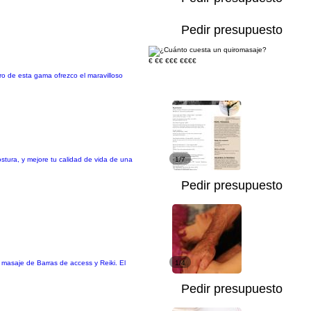
Pedir presupuesto
€
€€
€€€
€€€€
tro de esta gama ofrezco el maravilloso
stura, y mejore tu calidad de vida de una
1/7
Pedir presupuesto
 masaje de Barras de access y Reiki. El
1/4
Pedir presupuesto