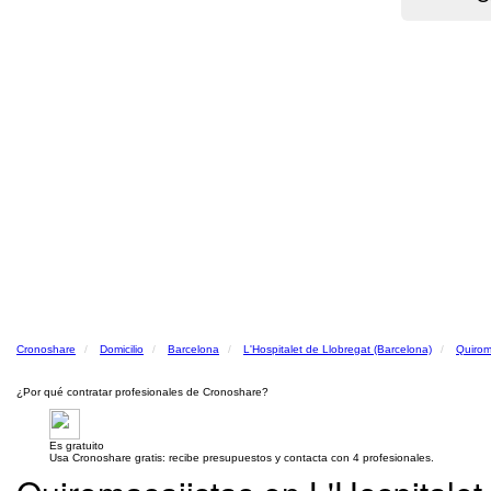
Cronoshare
Domicilio
Barcelona
L'Hospitalet de Llobregat (Barcelona)
Quirom
¿Por qué contratar profesionales de Cronoshare?
Es gratuito
Usa Cronoshare gratis: recibe presupuestos y contacta con 4 profesionales.