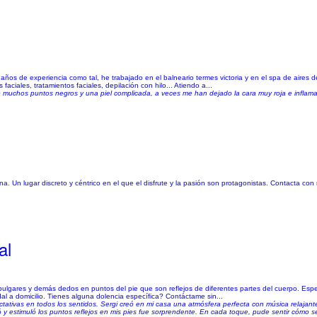
 años de experiencia como tal, he trabajado en el balneario termes victoria y en el spa de aire
 faciales, tratamientos faciales, depilación con hilo... Atiendo a...
 muchos puntos negros y una piel complicada, a veces me han dejado la cara muy roja e inflamada
a. Un lugar discreto y céntrico en el que el disfrute y la pasión son protagonistas. Contacta co
al
pulgares y demás dedos en puntos del pie que son reflejos de diferentes partes del cuerpo. Esp
al a domicilio. Tienes alguna dolencia específica? Contáctame sin...
tivas en todos los sentidos. Sergi creó en mi casa una atmósfera perfecta con música relajante,
ó y estimuló los puntos reflejos en mis pies fue sorprendente. En cada toque, pude sentir cómo 