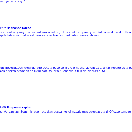
io! gracias sergi!"
Responde rápido
os a hombre y mujeres que valoran la salud y el bienestar corporal y mental en su día a día. Den
 linfático manual, ideal para eliminar toxinas, partículas grasas difíciles...
s necesidades, dejando que poco a poco se libere el stress, aprendas a soltar, recuperes la po
n ofrezco sesiones de Reiki para ayuar a tu energia a fluir sin bloqueos. Se...
Responde rápido
mbre y/o parejas. Según lo que necesitas buscamos el masaje mas adecuado a ti. Ofrezco también