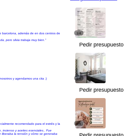
s de barcelona, además de en dos centros de
1/4
, pero silvia trabaja muy bien."
Pedir presupuesto
n nosotros y agendamos una cita ;)
1/6
Pedir presupuesto
ecialmente recomendado para el estrés y la
1/6
 incienso y aceites esenciales.. Fue
se liberaba la tensión y cómo se generaba
Pedir presupuesto