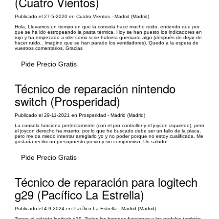
(Cuatro Vientos)
Publicado el 27-5-2020 en Cuatro Vientos - Madrid (Madrid)
Hola, Llevamos un tiempo en que la consola hace mucho ruido, entiendo que por
que se ha ido estropeando la pasta térmica. Hoy se han puesto los indicadores en
rojo y ha empezado a oler como si se hubiera quemado algo (después de dejar de
hacer ruido.. Imagino que se han parado los ventiladores). Quedo a la espera de
vuestros comentarios. Gracias
Pide Precio Gratis
Técnico de reparación nintendo
switch (Prosperidad)
Publicado el 29-11-2021 en Prosperidad - Madrid (Madrid)
La consola funciona perfectamente (con el pro controller y el joycon izquierdo), pero
el joycon derecho ha muerto, por lo que he buscado debe ser un fallo de la placa,
pero me da miedo intentar arreglarlo yo y no poder porque no estoy cualificada. Me
gustaría recibir un presupuesto previo y sin compromiso. Un saludo!
Pide Precio Gratis
Técnico de reparación para logitech
g29 (Pacífico La Estrella)
Publicado el 4-9-2024 en Pacífico La Estrella - Madrid (Madrid)
Tengo el volante logitech g29. Todos los botones funcionan y los pedales también,