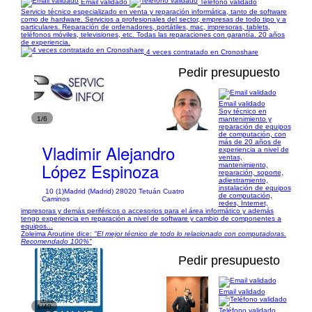
Email validado
Teléfono validado
Servicio técnico especializado en venta y reparación informática, tanto de software
como de hardware. Servicios a profesionales del sector, empresas de todo tipo y a
particulares. Reparación de ordenadores, portátiles, mac, impresoras, tablets,
teléfonos móviles, televisiones, etc. Todas las reparaciones con garantía. 20 años
de experiencia.
4 veces contratado en Cronoshare
Pedir presupuesto
Email validado
Soy técnico en
1/6
mantenimiento y
reparación de equipos
de computación, con
más de 20 años de
Vladimir Alejandro
experiencia a nivel de
ventas,
López Espinoza
mantenimiento,
reparación, soporte,
adiestramiento,
instalación de equipos
10 (1)
Madrid (Madrid) 28020 Tetuán Cuatro
de computación,
Caminos
redes, Internet,
impresoras y demás periféricos o accesorios para el área informático y además
tengo experiencia en reparación a nivel de software y cambio de componentes a
equipos...
Zoleima Aroutine dice:
"El mejor técnico de todo lo relacionado con computadoras.
Recomendado 100%"
Pedir presupuesto
Email validado
1/40
Teléfono validado