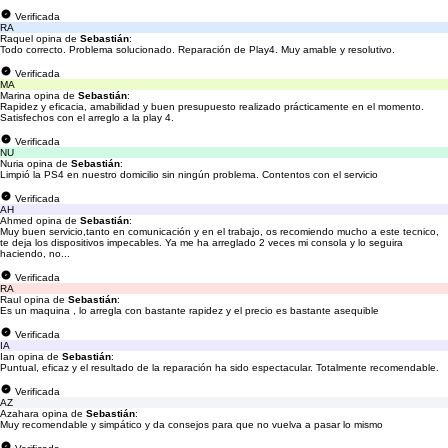
Verificada
RA
Raquel opina de
Sebastián
:
Todo correcto. Problema solucionado. Reparación de Play4. Muy amable y resolutivo.
Verificada
MA
Marina opina de
Sebastián
:
Rapidez y eficacia, amabilidad y buen presupuesto realizado prácticamente en el momento.
Satisfechos con el arreglo a la play 4.
Verificada
NU
Nuria opina de
Sebastián
:
Limpió la PS4 en nuestro domicilio sin ningún problema. Contentos con el servicio
Verificada
AH
Ahmed opina de
Sebastián
:
Muy buen servicio,tanto en comunicación y en el trabajo, os recomiendo mucho a este tecnico,
te deja los dispositivos impecables. Ya me ha arreglado 2 veces mi consola y lo seguira
haciendo, no...
Verificada
RA
Raul opina de
Sebastián
:
Es un maquina , lo arregla con bastante rapidez y el precio es bastante asequible
Verificada
IA
Ian opina de
Sebastián
:
Puntual, eficaz y el resultado de la reparación ha sido espectacular. Totalmente recomendable.
Verificada
AZ
Azahara opina de
Sebastián
:
Muy recomendable y simpático y da consejos para que no vuelva a pasar lo mismo