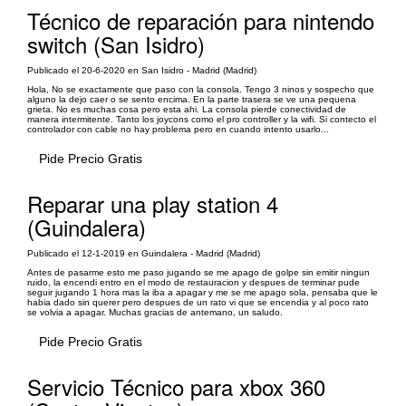
Técnico de reparación para nintendo
switch (San Isidro)
Publicado el 20-6-2020 en San Isidro - Madrid (Madrid)
Hola, No se exactamente que paso con la consola. Tengo 3 ninos y sospecho que
alguno la dejo caer o se sento encima. En la parte trasera se ve una pequena
grieta. No es muchas cosa pero esta ahi. La consola pierde conectividad de
manera intermitente. Tanto los joycons como el pro controller y la wifi. Si contecto el
controlador con cable no hay problema pero en cuando intento usarlo...
Pide Precio Gratis
Reparar una play station 4
(Guindalera)
Publicado el 12-1-2019 en Guindalera - Madrid (Madrid)
Antes de pasarme esto me paso jugando se me apago de golpe sin emitir ningun
ruido, la encendi entro en el modo de restauracion y despues de terminar pude
seguir jugando 1 hora mas la iba a apagar y me se me apago sola, pensaba que le
habia dado sin querer pero despues de un rato vi que se encendia y al poco rato
se volvia a apagar. Muchas gracias de antemano, un saludo.
Pide Precio Gratis
Servicio Técnico para xbox 360