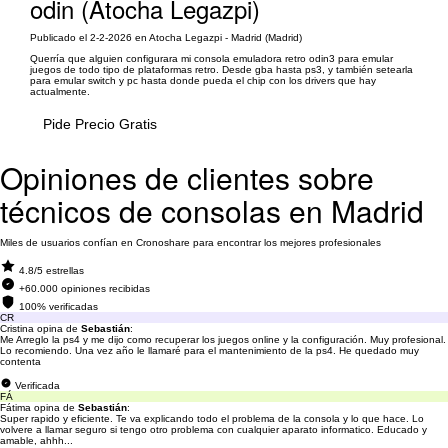
odin (Atocha Legazpi)
Publicado el 2-2-2026 en Atocha Legazpi - Madrid (Madrid)
Querría que alguien configurara mi consola emuladora retro odin3 para emular
juegos de todo tipo de plataformas retro. Desde gba hasta ps3, y también setearla
para emular switch y pc hasta donde pueda el chip con los drivers que hay
actualmente.
Pide Precio Gratis
Opiniones de clientes sobre
técnicos de consolas en Madrid
Miles de usuarios confían en Cronoshare para encontrar los mejores profesionales
4.8/5 estrellas
+60.000 opiniones recibidas
100% verificadas
CR
Cristina opina de
Sebastián
:
Me Arreglo la ps4 y me dijo como recuperar los juegos online y la configuración. Muy profesional.
Lo recomiendo. Una vez año le llamaré para el mantenimiento de la ps4. He quedado muy
contenta
Verificada
FÁ
Fátima opina de
Sebastián
:
Super rapido y eficiente. Te va explicando todo el problema de la consola y lo que hace. Lo
volvere a llamar seguro si tengo otro problema con cualquier aparato informatico. Educado y
amable, ahhh...