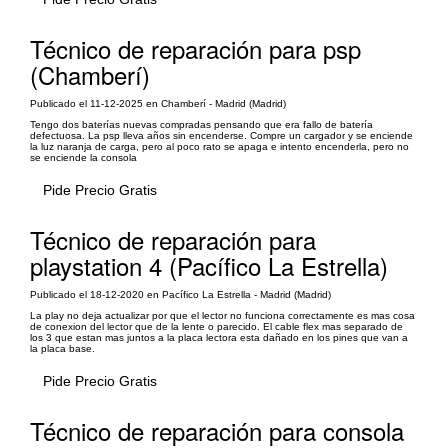
Técnico de reparación para psp
(Chamberí)
Publicado el 11-12-2025 en Chamberí - Madrid (Madrid)
Tengo dos baterías nuevas compradas pensando que era fallo de batería
defectuosa. La psp lleva años sin encenderse. Compre un cargador y se enciende
la luz naranja de carga, pero al poco rato se apaga e intento encenderla, pero no
se enciende la consola
Pide Precio Gratis
Técnico de reparación para
playstation 4 (Pacífico La Estrella)
Publicado el 18-12-2020 en Pacífico La Estrella - Madrid (Madrid)
La play no deja actualizar por que el lector no funciona correctamente es mas cosa
de conexion del lector que de la lente o parecido. El cable flex mas separado de
los 3 que estan mas juntos a la placa lectora esta dañado en los pines que van a
la placa base.
Pide Precio Gratis
Técnico de reparación para consola