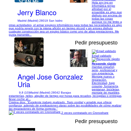
Hola soy ing en
informática tengo
Jerry Blanco
afinidad por el
ensamble es algo que
disfruto por encima de
todas las cosas
Madrid (Madrid) 28019 San Isidro
aunque no me limito a
otras actividades, el armar equipos informáticos para todas las necesidades es algo
que podría repetir con la misma afición en tiempo récord y sin errores disfruto
cualquier construcción sea un equipo básico como uno de altas prestaciones. Me
gusta transmitir...
Pedir presupuesto
Email validado
1/6
Responde rápido
manitas español,
serio, profesional y
Angel Jose Gonzalez
con experiencia.
Montaje nuevo o
reparación.
Uria
Electricidad, bajo
cosumo, fontanería,
persianas, bicicletas,
9,8 (10)
Madrid (Madrid) 28042 Barajas
montaje de muebles,
estanterías, rieles, alquiler de tiempo por horas para recados, recogidas o entregas,
llevar coche al...
Cristina dice:
"Excelente trabajo realizado. Trato cordial y amable que ofrece
confianza, además de explicaciones claras sobre las posibilidades de cómo realizar
las reparaciones de forma correcta."
2 veces contratado en Cronoshare
Pedir presupuesto