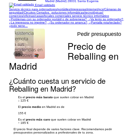
Madrid (Madrid) 28031 Santa Eugenia
Email validado
Servicio técnico para ordenadores/portátiles/impresoras/internet/pcs/Cámaras de
seguridad/Circuitos Cerrados. ¡soluciones informáticas/tecnológicas!
comercios/oficinas/casas/locales comerciales servicio técnico informático
¿Problemas con su ordenador portátil o de sobremesa?, ¿Va lento su ordenador?,
¿La impresora no imprime?, ¿Su ordenador no arranca?, ¿Pantalla rota/teclado?
¡¡todo tiene...
Pedir presupuesto
Precio de
Reballing en
1/5
Madrid
¿Cuánto cuesta un servicio de
Reballing en Madrid?
Es el
precio más barato
que suelen cobrar en Madrid
↓
125 €
El
precio medio
en Madrid es de
155 €
Es el
precio más caro
que suelen cobrar en Madrid
↑
185 €
El precio final depende de varios factores clave. Recomendamos pedir
presupuestos personalizados a profesionales de tu zona.