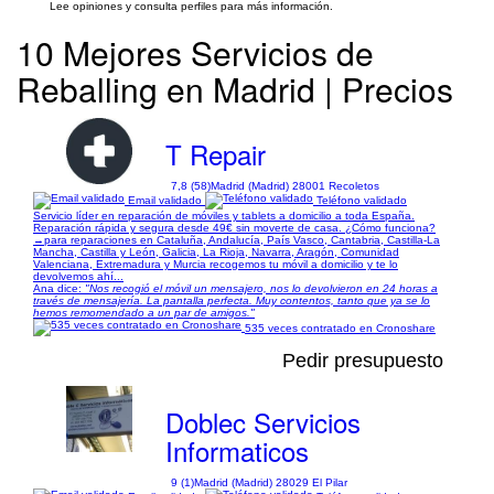
Lee opiniones y consulta perfiles para más información.
10 Mejores Servicios de
Reballing en Madrid | Precios
T Repair
7,8 (58)
Madrid (Madrid) 28001 Recoletos
Email validado
Teléfono validado
Servicio líder en reparación de móviles y tablets a domicilio a toda España.
Reparación rápida y segura desde 49€ sin moverte de casa. ¿Cómo funciona?
→para reparaciones en Cataluña, Andalucía, País Vasco, Cantabria, Castilla-La
Mancha, Castilla y León, Galicia, La Rioja, Navarra, Aragón, Comunidad
Valenciana, Extremadura y Murcia recogemos tu móvil a domicilio y te lo
devolvemos ahí...
Ana dice:
"Nos recogió el móvil un mensajero, nos lo devolvieron en 24 horas a
través de mensajería. La pantalla perfecta. Muy contentos, tanto que ya se lo
hemos remomendado a un par de amigos."
535 veces contratado en Cronoshare
Pedir presupuesto
Doblec Servicios
Informaticos
9 (1)
Madrid (Madrid) 28029 El Pilar