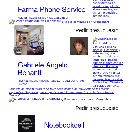
especializado en
Farma Phone Service
smartphone y tablet ,
videoconsolas, etc.
así como servicios
informáticos.
Madrid (Madrid) 28027 Ciudad Lineal
1 veces contratado en Cronoshare
Pedir presupuesto
Email validado
Soy una persona
1/5
sincera, disponible y
trabajadora, con
mucha experiencia
tanto en el trabajo
Gabriele Angelo
que en el trato con los
clientes. Ofrezco el
Benanti
mejor resultado al
justo precio y nunca
acepto trabajos que
no sepa llevar a cabo.
8,8 (11)
Madrid (Madrid) 28011 Puerta del Ángel
Sonia dice:
"El trabajo
Lucero
ha estado perfecto.
Grabiele ha sido puntual y en muy poco tiempo ha solucionado las tareas
asignadas. Simpático y buen profesional. Lo recomiendo con toda confianza.
Gracias"
11 veces contratado en Cronoshare
Pedir presupuesto
Notebookcell