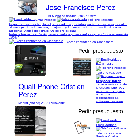
Jose Francisco Perez
10 (2)
Madrid (Madrid) 28026 Usera
Email validado
Teléfono validado
Reparacion de moviles, tablet, ordenadores, pantallas, sustitución de componentes
al mejor precio del mercado, recojamos y llevamos equipos a domicilio sin coste
adicional. Diagnóstico gratis. Quipo profesional.
Rebeca Rovira dice:
"Todo perfecto trabajo profecional y muy rapido. Lo reconiendo
100%"
1 veces contratado en Cronoshare
Pedir presupuesto
Email validado
1/4
Teléfono validado
Responde rápido
Quali Phone Cristian
Técnico certificado de
la escuela phonwoy,
Perez
me caracterizo por el
orden y la
responsabilidad,
software- hardware
Madrid (Madrid) 28021 Villaverde
Pedir presupuesto
Email validado
1/7
Teléfono validado
Servicio técnico ,