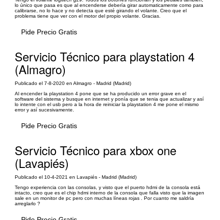
lo único que pasa es que al encenderse debería girar automaticamente como para
calibrarse, no lo hace y no detecta que esté girando el volante. Creo que el
problema tiene que ver con el motor del propio volante. Gracias.
Pide Precio Gratis
Servicio Técnico para playstation 4
(Almagro)
Publicado el 7-8-2020 en Almagro - Madrid (Madrid)
Al encender la playstation 4 pone que se ha producido un error grave en el
software del sistema y busque en internet y ponía que se tenia que actualizar y así
lo intente con el usb pero a la hora de reiniciar la playstation 4 me pone el mismo
error y así sucesivamente.
Pide Precio Gratis
Servicio Técnico para xbox one
(Lavapiés)
Publicado el 10-4-2021 en Lavapiés - Madrid (Madrid)
Tengo experiencia con las consolas, y visto que el puerto hdmi de la consola está
intacto, creo que es el chip hdmi interno de la consola que falla visto que la imagen
sale en un monitor de pc pero con muchas líneas rojas . Por cuanto me saldría
arreglarlo ?
Pide Precio Gratis