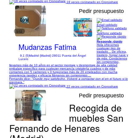
18 veces contratado en Cronoshare
Pedir presupuesto
Email validado
1/11
Teléfono validado
Responde rápido
Mudanzas Fatima
Hola ofrecemos
cualquier tipo de
traslado... De oficina,
trastero, hogar nave y
9,1 (5)
Madrid (Madrid) 28011 Puerta del Ángel
de más. Contáctenos
Lucero
sin compromiso,
llevamos más de 10 años en el sector montaje y desmontaje de alta calidad
embalaje específico para cualquier mercancía cristalería cuadros y de más
contamos con 5 camiones y 3 furgonetas más de 20 empleados con mucha
experiencia rapidez y eficacia llámanos sin compromiso....
Fernando dice:
"Quede muy satisfecho. Volveré a contactar con el en el futuro si lo
precisara."
22 veces contratado en Cronoshare
Pedir presupuesto
Recogida de
muebles San
1/1
Fernando de Henares