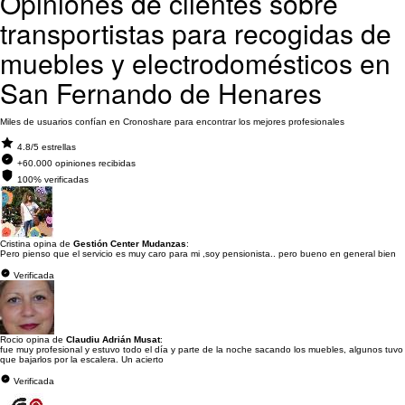
Opiniones de clientes sobre
transportistas para recogidas de
muebles y electrodomésticos en
San Fernando de Henares
Miles de usuarios confían en Cronoshare para encontrar los mejores profesionales
4.8/5 estrellas
+60.000 opiniones recibidas
100% verificadas
Cristina opina de
Gestión Center Mudanzas
:
Pero pienso que el servicio es muy caro para mi ,soy pensionista.. pero bueno en general bien
Verificada
Rocio opina de
Claudiu Adrián Musat
:
fue muy profesional y estuvo todo el día y parte de la noche sacando los muebles, algunos tuvo
que bajarlos por la escalera. Un acierto
Verificada