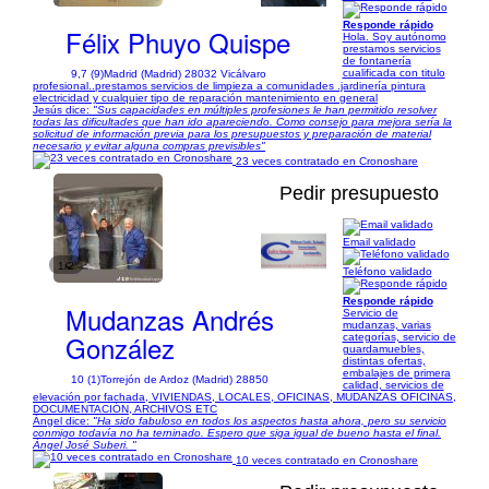
Responde rápido
Félix Phuyo Quispe
Hola. Soy autónomo
prestamos servicios
de fontanería
cualificada con titulo
9,7 (9)
Madrid (Madrid) 28032 Vicálvaro
profesional..prestamos servicios de limpieza a comunidades .jardinería pintura
electricidad y cualquier tipo de reparación mantenimiento en general
Jesús dice:
"Sus capacidades en múltiples profesiones le han permitido resolver
todas las dificultades que han ido apareciendo. Como consejo para mejora sería la
solicitud de información previa para los presupuestos y preparación de material
necesario y evitar alguna compras previsibles"
23 veces contratado en Cronoshare
Pedir presupuesto
Email validado
1/2
Teléfono validado
Responde rápido
Mudanzas Andrés
Servicio de
mudanzas, varias
González
categorías, servicio de
guardamuebles,
distintas ofertas,
embalajes de primera
10 (1)
Torrejón de Ardoz (Madrid) 28850
calidad, servicios de
elevación por fachada, VIVIENDAS, LOCALES, OFICINAS, MUDANZAS OFICINAS,
DOCUMENTACIÓN, ARCHIVOS ETC
Ángel dice:
"Ha sido fabuloso en todos los aspectos hasta ahora, pero su servicio
conmigo todavía no ha terninado. Espero que siga igual de bueno hasta el final.
Ángel José Suberi. "
10 veces contratado en Cronoshare