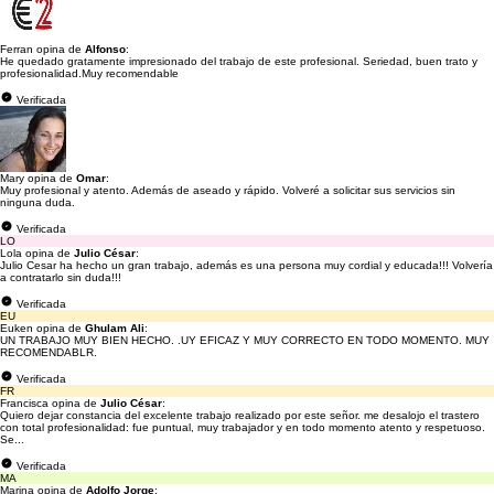
Ferran opina de
Alfonso
:
He quedado gratamente impresionado del trabajo de este profesional. Seriedad, buen trato y
profesionalidad.Muy recomendable
Verificada
Mary opina de
Omar
:
Muy profesional y atento. Además de aseado y rápido. Volveré a solicitar sus servicios sin
ninguna duda.
Verificada
LO
Lola opina de
Julio César
:
Julio Cesar ha hecho un gran trabajo, además es una persona muy cordial y educada!!! Volvería
a contratarlo sin duda!!!
Verificada
EU
Euken opina de
Ghulam Ali
:
UN TRABAJO MUY BIEN HECHO. .UY EFICAZ Y MUY CORRECTO EN TODO MOMENTO. MUY
RECOMENDABLR.
Verificada
FR
Francisca opina de
Julio César
:
Quiero dejar constancia del excelente trabajo realizado por este señor. me desalojo el trastero
con total profesionalidad: fue puntual, muy trabajador y en todo momento atento y respetuoso.
Se...
Verificada
MA
Marina opina de
Adolfo Jorge
: