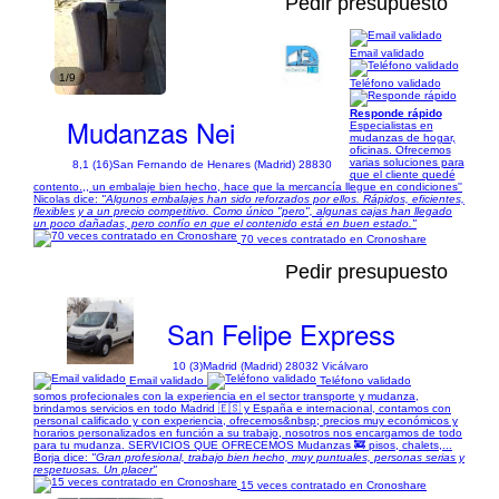
Pedir presupuesto
Email validado
1/9
Teléfono validado
Responde rápido
Mudanzas Nei
Especialistas en
mudanzas de hogar,
oficinas. Ofrecemos
varias soluciones para
8,1 (16)
San Fernando de Henares (Madrid) 28830
que el cliente quedé
contento.,, un embalaje bien hecho, hace que la mercancía llegue en condiciones''
Nicolas dice:
"Algunos embalajes han sido reforzados por ellos. Rápidos, eficientes,
flexibles y a un precio competitivo. Como único "pero", algunas cajas han llegado
un poco dañadas, pero confío en que el contenido está en buen estado."
70 veces contratado en Cronoshare
Pedir presupuesto
San Felipe Express
10 (3)
Madrid (Madrid) 28032 Vicálvaro
Email validado
Teléfono validado
somos profecionales con la experiencia en el sector transporte y mudanza,
brindamos servicios en todo Madrid 🇪🇸 y España e internacional, contamos con
personal calificado y con experiencia, ofrecemos&nbsp; precios muy económicos y
horarios personalizados en función a su trabajo, nosotros nos encargamos de todo
para tu mudanza. SERVICIOS QUE OFRECEMOS Mudanzas 🚒 pisos, chalets,...
Borja dice:
"Gran profesional, trabajo bien hecho, muy puntuales, personas serias y
respetuosas. Un placer"
15 veces contratado en Cronoshare