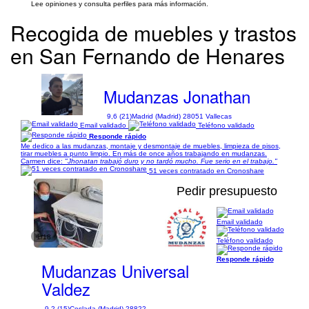
Lee opiniones y consulta perfiles para más información.
Recogida de muebles y trastos
en San Fernando de Henares
Mudanzas Jonathan
9,6 (21)
Madrid (Madrid) 28051 Vallecas
Email validado
Teléfono validado
Responde rápido
Me dedico a las mudanzas, montaje y desmontaje de muebles, limpieza de pisos,
tirar muebles a punto limpio. En más de once años trabajando en mudanzas.
Carmen dice:
"Jhonatan trabajó duro y no tardó mucho. Fue serio en el trabajo."
51 veces contratado en Cronoshare
Pedir presupuesto
Email validado
1/18
Teléfono validado
Responde rápido
Mudanzas Universal
Valdez
9,2 (15)
Coslada (Madrid) 28822