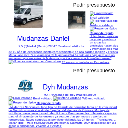
Pedir presupuesto
Email validado
1/3
Teléfono validado
Responde rápido
Mudanzas Daniel
Hola ofrezco servicios
de porte y mudanza
en todas las
provincias nacionales
9,5 (8)
Madrid (Madrid) 28047 Carabanchel Aluche
y internacionales más
de 10 año de experiencia montajes y desmontaje de alta calidad rapidez y eficacia
María José dice:
"La valoración de la puntualidad ha sido más baja pero aún así
reconozco que me avisó de la demora que iba a tener con lo cual fenomenal"
42 veces contratado en Cronoshare
Pedir presupuesto
Dyh Mudanzas
9,4 (7)
Arganda del Rey (Madrid) 28500
Email validado
Teléfono validado
Responde rápido
- Mudanzas Nacionales. todo tipo de traslado de domicilios tanto en la comunidad
de Madrid como en el resto de España. - Mudanzas de Oficinas. Montaje de
mobiliario nuevo como traslado de oficinas. - Guardamuebles. diferentes espacios
para el almacenaje de los enseres ya sea por días por meses o por largas
temporadas. Naves controladas por video vigilancia las 24 horas. - Transitarios. ...
Marian dice:
"Trato personal como profesional excelente, muy cuidadosos con las
cosas a transportar. Volvería a elegirlos"