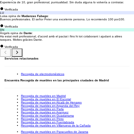
Experiencia de 10, gran profesional, puntualidad. Sin duda alguna lo volvería a contratar.
Verificada
LU
Luisa opina de
Mudanzas Fabago
:
Buenos profesionales. El señor Peter una excelente persona. Lo recomiendo 100 por100.
Verificada
ÀN
Àngels opina de
Dante
:
Ha estat molt professional, d'acord amb el pactat i fins hi tot colaborant i ajudant a altres
tasques. Moltes gràcies Dante.
Verificada
Servicios relacionados
Recogida de electrodomésticos
Encuentra Recogida de muebles en las principales ciudades de Madrid
Recogida de muebles en Madrid
Recogida de muebles en El Escorial
Recogida de muebles en Alcalá de Henares
Recogida de muebles en Arganda del Rey
Recogida de muebles en Parla
Recogida de muebles en Aranjuez
Recogida de muebles en Guadarrama
Recogida de muebles en Pinto
Recogida de muebles en Fuenlabrada
Recogida de muebles en Villanueva de la Cañada
Recogida de muebles en Paracuellos de Jarama