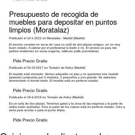
Presupuesto de recogida de
muebles para depositar en puntos
limpios (Moratalaz)
Publicado el 10-1-2022 en Moratalaz - Madrid (Madrid)
El servicio consiste en sacar de casa un sofá de dos plazas antiguo, en no muy
buen estado. A valorar por el profesional si tirarlo o no. El servicio es para mis
padres residentes en santa eugenia, vallecas (calle puentelarra)
Pide Precio Gratis
Publicado el 24-10-2017 en Torrejón de Ardoz (Madrid)
El mueble está montado. Hemos adquirido un piso y no queremos ese mueble
(waserie) compuesto por 3 modulos, 2 pequeños y uno grande. No sabemos
desmontarlo ni donde tirarlo. El mueble está en perfecto estado.
Pide Precio Gratis
Publicado el 18-4-2019 en Torrejón de Ardoz (Madrid)
Es un sofa de dos plazas. Tenemos gatos y la zona de las esquinas y la parte de
arriba están arañadas. Pero la parte de los cojines está en perfecto estado. Creo q
sería para reciclar o para el punto limpio.
Pide Precio Gratis