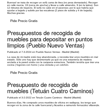
Buenas! se trata de recoger un sofá cama de ikea (no pesa demasiado). Recoger
en calle murcia, 19 (cerca de atocha) y llevar a calle almendro, 9 (en la latina). Son
12 minutos de trayecto. El sofá no cabe en el ascensor, por lo que habría que
ayudar a bajarlo y subirlo por las escaleras (2 pisos de subida y 4 de bajada).
Muchas gracias.
Pide Precio Gratis
Presupuestos de recogida de
muebles para depositar en puntos
limpios (Pueblo Nuevo Ventas)
Publicado el 7-3-2024 en Pueblo Nuevo Ventas - Madrid (Madrid)
La casa de mi madre está muy abandonada, y necesita tirar unos muebles en mal
estado. Sólo uno hay que desmontarlo ya que es una estantería de madera
anclada a la pared unida con la campana extractora. También tendría que tirar una
cocina ( fogones con horno ) una cómoda y un colchón.
Pide Precio Gratis
Presupuesto de recogida de
muebles (Tetuán Cuatro Caminos)
Publicado el 3-2-2022 en Tetuán Cuatro Caminos - Madrid (Madrid)
Buenos días, He comprado unos muebles de oficina en wallapop, los tengo que
recoger en la zona de la calle fuencarral y llevarlos a raimundo fernandez villaverde.