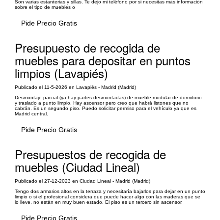
Son varias estanterias y sillas. Te dejo mi teléfono por si necesitas más información
sobre el tipo de muebles o
Pide Precio Gratis
Presupuesto de recogida de
muebles para depositar en puntos
limpios (Lavapiés)
Publicado el 11-5-2026 en Lavapiés - Madrid (Madrid)
Desmontaje parcial (ya hay partes desmontadas) de mueble modular de dormitorio
y traslado a punto limpio. Hay ascensor pero creo que habrá listones que no
cabrán. Es un segundo piso. Puedo solicitar permiso para el vehículo ya que es
Madrid central.
Pide Precio Gratis
Presupuestos de recogida de
muebles (Ciudad Lineal)
Publicado el 27-12-2023 en Ciudad Lineal - Madrid (Madrid)
Tengo dos armarios altos en la terraza y necesitaría bajarlos para dejar en un punto
limpio o si el profesional considera que puede hacer algo con las maderas que se
lo lleve, no están en muy buen estado. El piso es un tercero sin ascensor.
Pide Precio Gratis