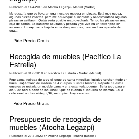
Publicado el 11-4-2018 en Atocha Legazpi - Madrid (Madrid)
Me gustaría que se llevaran una mesa de madera en piezas. Está muy nueva,
algunas piezas intactas, pero me equivoqué al montarla y al desmontarla algunas
piezas se astillaron. Quizá sería posible reaprovecharla. Tengo las piezas en una
caja de cartón. Es bastante abultada y pesada y yo vivo en un tercer piso sin
ascensor. Lo suyo sería bajarla entre dos personas, pero me han operado de
una...
Pide Precio Gratis
Recogida de muebles (Pacífico La
Estrella)
Publicado el 31-3-2018 en Pacífico La Estrella - Madrid (Madrid)
Foto cama: retirada de todo el juego de cama y mesillas, incluido colchon (todo en
buen uso) Armario de madera de 4 cuerpos, 2 sofas blancos, s Aparte de estos
enseres se retiraria un mueble cama y una estanteria puente . Seria todo para el
dia 9 de abril a partir de las 10:00. Que es cuando el inquilino se marcha. En la
calle sanchez barcaiztegui,39, sexto piso. Hay ascensor.
Pide Precio Gratis
Presupuesto de recogida de
muebles (Atocha Legazpi)
Publicado el 29-3-2023 en Atocha Legazpi - Madrid (Madrid)