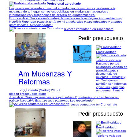
Profesional acreditado
Empresa especializada en madrid en todo tipo de mudanzas, realizamos la
mudanza de tu hogar, somos especialistas en mudanzas nacionales e
internacionales y disponemos de servicio de guardamuebles.
Gonzalo dice:
"Un excelente trabajo la manera en la protegían los muebles muy
increíble llego todo como lo tenía en mi anterior piso y muy educados y grandes
profesionales. Recomendable"
6 veces contratado en Cronoshare
Pedir presupuesto
Email validado
1/14
Teléfono validado
Hacemos portes
Mudanzas Vaciado de
Am Mudanzas Y
pisos Montaje y
desmontaje de
muebles. Embalaje y
Reformas
etc Trabajamos
también con reformas
y pinturas y arreglos
7 (7)
Coslada (Madrid) 28821
en general. llama y
pide tu presupuesto gratis
Juan dice:
"Son muy amables y responsables Y puntuales nos han hecho un
trabajo impecable Estamos muy contentos Los recomiendo"
22 veces contratado en Cronoshare
Pedir presupuesto
Email validado
1/17
Teléfono validado