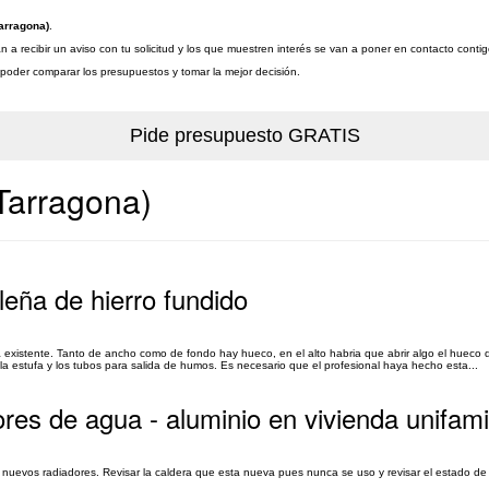
arragona)
.
a recibir un aviso con tu solicitud y los que muestren interés se van a poner en contacto conti
a poder comparar los presupuestos y tomar la mejor decisión.
Tarragona)
leña de hierro fundido
ea existente. Tanto de ancho como de fondo hay hueco, en el alto habria que abrir algo el hueco 
la estufa y los tubos para salida de humos. Es necesario que el profesional haya hecho esta...
res de agua - aluminio en vivienda unifamil
s nuevos radiadores. Revisar la caldera que esta nueva pues nunca se uso y revisar el estado de 