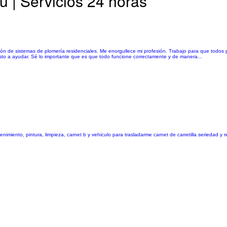
 | Servicios 24 horas
ón de sistemas de plomería residenciales. Me enorgullece mi profesión. Trabajo para que todos 
sto a ayudar. Sé lo importante que es que todo funcione correctamente y de manera...
enimiento, pintura, limpieza, carnet b y vehiculo para trasladarme carnet de carretilla seriedad y 