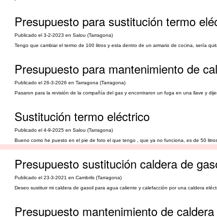
Presupuesto para sustitución termo eléc
Publicado el 3-2-2023 en Salou (Tarragona)
Tengo que cambiar el termo de 100 litros y esta dentro de un armario de cocina, sería qui
Presupuesto para mantenimiento de cal
Publicado el 26-3-2026 en Tarragona (Tarragona)
Pasaron para la revisión de la compañía del gas y encontraron un fuga en una llave y dij
Sustitución termo eléctrico
Publicado el 4-9-2025 en Salou (Tarragona)
Bueno como he puesto en el pie de foto el que tengo , que ya no funciona, es de 50 litros
Presupuesto sustitución caldera de gaso
Publicado el 23-3-2021 en Cambrils (Tarragona)
Deseo sustituir mi caldera de gasoil para agua caliente y calefacción por una caldera eléct
Presupuesto mantenimiento de caldera 