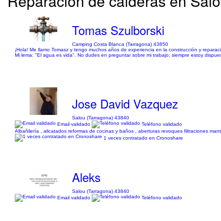
Reparación de calderas en Salou
Tomas Szulborski
Camping Costa Blanca (Tarragona) 43850
¡Hola! Me llamo Tomasz y tengo muchos años de experiencia en la construcción y reparaci
Mi lema: "El agua es vida". No dudes en preguntar sobre mi trabajo; siempre estoy dispue
Jose David Vazquez
Salou (Tarragona) 43840
Email validado
Teléfono validado
Albañilería , alicatados reformas de cocinas y baños , aberturas revoques filtraciones mant
1 veces contratado en Cronoshare
Aleks
Salou (Tarragona) 43840
Email validado
Teléfono validado