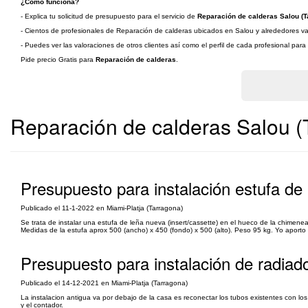
¿Cómo funciona?
- Explica tu solicitud de presupuesto para el servicio de
Reparación de calderas Salou (T
- Cientos de profesionales de Reparación de calderas ubicados en Salou y alrededores van 
- Puedes ver las valoraciones de otros clientes así como el perfil de cada profesional par
Pide precio Gratis para
Reparación de calderas
.
Reparación de calderas Salou (
Presupuesto para instalación estufa de 
Publicado el 11-1-2022 en Miami-Platja (Tarragona)
Se trata de instalar una estufa de leña nueva (insert/cassette) en el hueco de la chimen
Medidas de la estufa aprox 500 (ancho) x 450 (fondo) x 500 (alto). Peso 95 kg. Yo aporto 
Presupuesto para instalación de radiado
Publicado el 14-12-2021 en Miami-Platja (Tarragona)
La instalacion antigua va por debajo de la casa es reconectar los tubos existentes con lo
y el contador.