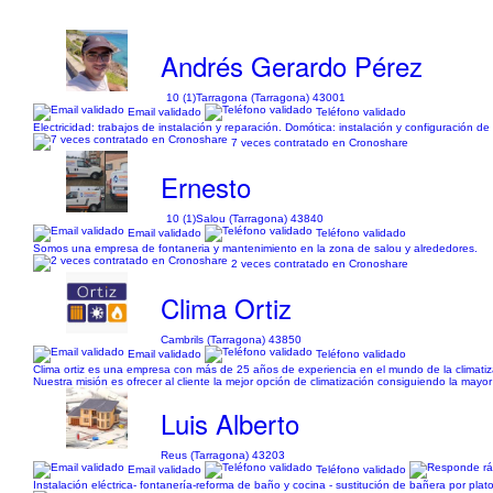
Andrés Gerardo Pérez
10 (1)
Tarragona (Tarragona) 43001
Email validado
Teléfono validado
Electricidad: trabajos de instalación y reparación. Domótica: instalación y configuración de
7 veces contratado en Cronoshare
Ernesto
10 (1)
Salou (Tarragona) 43840
Email validado
Teléfono validado
Somos una empresa de fontaneria y mantenimiento en la zona de salou y alrededores.
2 veces contratado en Cronoshare
Clima Ortiz
Cambrils (Tarragona) 43850
Email validado
Teléfono validado
Clima ortiz es una empresa con más de 25 años de experiencia en el mundo de la climatizac
Nuestra misión es ofrecer al cliente la mejor opción de climatización consiguiendo la mayor 
Luis Alberto
Reus (Tarragona) 43203
Email validado
Teléfono validado
Instalación eléctrica- fontanería-reforma de baño y cocina - sustitución de bañera por plat