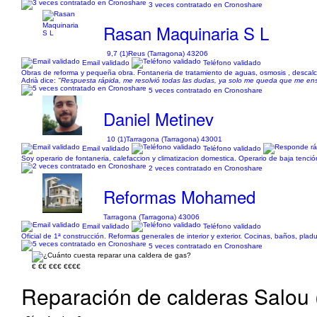
3 veces contratado en Cronoshare
Rasan Maquinaria S L
9,7 (1)
Reus (Tarragona) 43206
Email validado
Teléfono validado
Obras de reforma y pequeña obra. Fontaneria de tratamiento de aguas, osmosis , descalci
Adrià dice:
"Respuesta rápida, me resolvió todas las dudas, ya solo me queda que me enseñ
5 veces contratado en Cronoshare
Daniel Metinev
10 (1)
Tarragona (Tarragona) 43001
Email validado
Teléfono validado
Soy operario de fontaneria, calefaccion y climatizacion domestica. Operario de baja tención
2 veces contratado en Cronoshare
Reformas Mohamed
Tarragona (Tarragona) 43006
Email validado
Teléfono validado
Oficial de 1ª construcción. Reformas generales de interior y exterior. Cocinas, baños, pladur
5 veces contratado en Cronoshare
€
€€
€€€
€€€€
Reparación de calderas Salou 