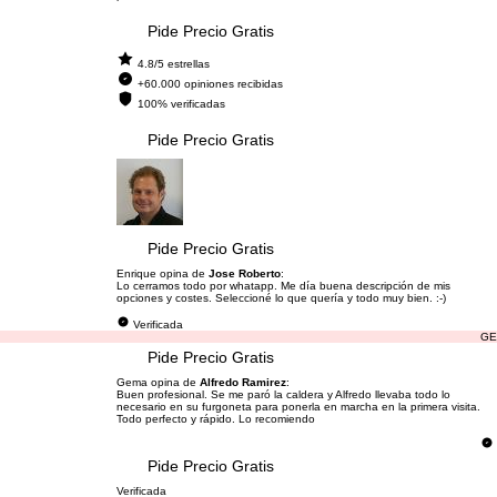
Pide Precio Gratis
4.8/5 estrellas
+60.000 opiniones recibidas
100% verificadas
Pide Precio Gratis
Pide Precio Gratis
Enrique opina de
Jose Roberto
:
Lo cerramos todo por whatapp. Me día buena descripción de mis
opciones y costes. Seleccioné lo que quería y todo muy bien. :-)
Verificada
GE
Pide Precio Gratis
Gema opina de
Alfredo Ramirez
:
Buen profesional. Se me paró la caldera y Alfredo llevaba todo lo
necesario en su furgoneta para ponerla en marcha en la primera visita.
Todo perfecto y rápido. Lo recomiendo
Pide Precio Gratis
Verificada