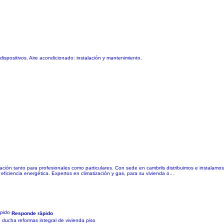
 dispositivos. Aire acondicionado: instalación y mantenimiento.
ión tanto para profesionales como particulares. Con sede en cambrils distribuimos e instalamos t
eficiencia energética. Expertos en climatización y gas, para su vivienda o...
Responde rápido
o ducha reformas integral de vivienda piso