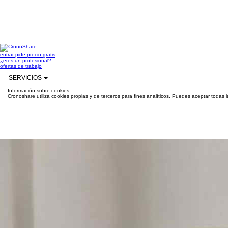
entrar
pide precio gratis
¿eres un profesional?
ofertas de trabajo
SERVICIOS
Información sobre cookies
Cronoshare utiliza cookies propias y de terceros para fines analíticos. Puedes aceptar todas 
información
.