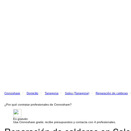
Cronoshare
Domicilio
Tarragona
Salou (Tarragona)
Reparación de calderas
¿Por qué contratar profesionales de Cronoshare?
Es gratuito
Usa Cronoshare gratis: recibe presupuestos y contacta con 4 profesionales.