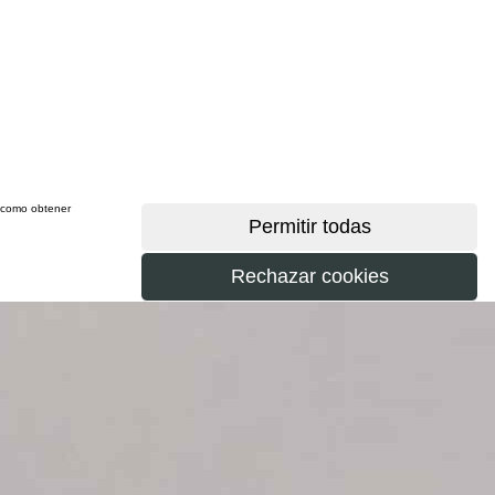
sí como obtener
más