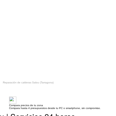
Reparación de calderas Salou (Tarragona)
Compara precios de tu zona
Compara hasta 4 presupuestos desde tu PC o smartphone, sin compromiso.