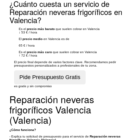
¿Cuánto cuesta un servicio de
Reparación neveras frigoríficos en
Valencia?
Es el
precio más barato
que suelen cobrar en Valencia
↓
53 €
/
hora
El
precio medio
en Valencia es de
65 €
/
hora
Es el
precio más caro
que suelen cobrar en Valencia
↑
72 €
/
hora
El precio final depende de varios factores clave. Recomendamos pedir
presupuestos personalizados a profesionales de tu zona.
es gratis y sin compromiso
Reparación neveras
frigoríficos Valencia
(Valencia)
¿Cómo funciona?
- Explica tu solicitud de presupuesto para el servicio de
Reparación neveras
frigoríficos Valencia (Valencia)
.