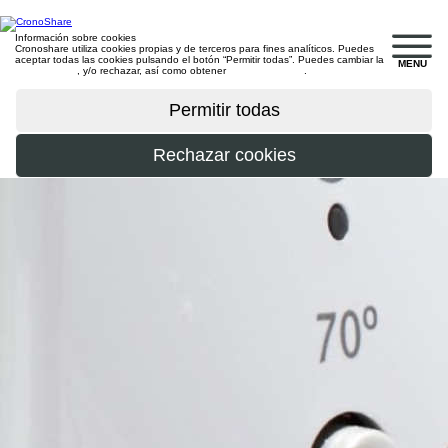
Información sobre cookies
Cronoshare utiliza cookies propias y de terceros para fines analíticos. Puedes
aceptar todas las cookies pulsando el botón “Permitir todas”. Puedes cambiar la
MENU
configuración
, y/o rechazar, así como obtener
más información
.