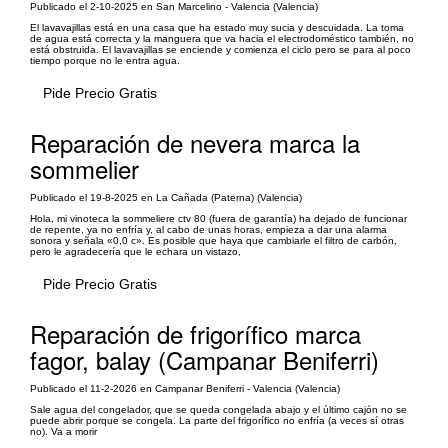
Publicado el 2-10-2025 en San Marcelino - Valencia (Valencia)
El lavavajillas está en una casa que ha estado muy sucia y descuidada. La toma
de agua está correcta y la manguera que va hacia el electrodoméstico también, no
está obstruida. El lavavajillas se enciende y comienza el ciclo pero se para al poco
tiempo porque no le entra agua.
Pide Precio Gratis
Reparación de nevera marca la
sommelier
Publicado el 19-8-2025 en La Cañada (Paterna) (Valencia)
Hola, mi vinoteca la sommeliere ctv 80 (fuera de garantía) ha dejado de funcionar
de repente, ya no enfría y, al cabo de unas horas, empieza a dar una alarma
sonora y señala «0,0 c». Es posible que haya que cambiarle el filtro de carbón,
pero le agradecería que le echara un vistazo,
Pide Precio Gratis
Reparación de frigorífico marca
fagor, balay (Campanar Beniferri)
Publicado el 11-2-2026 en Campanar Beniferri - Valencia (Valencia)
Sale agua del congelador, que se queda congelada abajo y el último cajón no se
puede abrir porque se congela. La parte del frigorífico no enfría (a veces sí otras
no). Va a morir