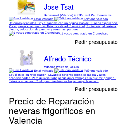
Jose Tsat
Benimamet (Valencia) 46035 Sant Pau Benimámet
Email validado
Teléfono validado
Reformas generales. Soy autonomo con un equipo mas de 30 años experiencia.
Presupuesto economico sin flata de calidad. Electricidad, fontaneria, albañileria,
pintura, colocacion de puertas y ventanas, parquet.
1 veces contratado en Cronoshare
Pedir presupuesto
Alfredo Técnico
Museros (Valencia) 46136
Email validado
Teléfono validado
Soy técnico en refrigeración. Lavadora neveras cocina secadora y aires
acondicionados. Pero quisiera trabajar cualquier trabajo en lo que me pongan .
Estaré a su orden . Cuido perro también se limpiar fregar lavar ect.
Pedir presupuesto
Precio de Reparación
neveras frigoríficos en
Valencia