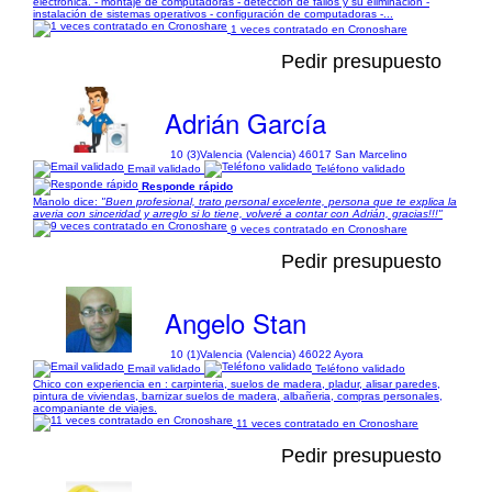
electrónica. - montaje de computadoras - detección de fallos y su eliminación -
instalación de sistemas operativos - configuración de computadoras -...
1 veces contratado en Cronoshare
Pedir presupuesto
Adrián García
10 (3)
Valencia (Valencia) 46017 San Marcelino
Email validado
Teléfono validado
Responde rápido
Manolo dice:
"Buen profesional, trato personal excelente, persona que te explica la
averia con sinceridad y arreglo si lo tiene, volveré a contar con Adrián, gracias!!!"
9 veces contratado en Cronoshare
Pedir presupuesto
Angelo Stan
10 (1)
Valencia (Valencia) 46022 Ayora
Email validado
Teléfono validado
Chico con experiencia en : carpinteria, suelos de madera, pladur, alisar paredes,
pintura de viviendas, barnizar suelos de madera, albañeria, compras personales,
acompaniante de viajes.
11 veces contratado en Cronoshare
Pedir presupuesto