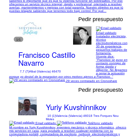
sabemos lo importante que es que tu vivienda funcione sin sobresaltos. Por eso
ofrecemos un servicio técnico integral, rápido y profesional, orientado a resolver
averías, mantenimientos y mejoras con total garantía. Nuestro objetivo es que tú
puedas relajarte sabiendo que tenemos todo bajo control. Por qué...
Pedir presupuesto
Email validado
Instalador electricista,
1/1
técnico
electrodomésticos con
30 de experiencia,
pequeños trabajos de
Francisco Castillo
fontanería.
Vicente dice:
Navarro
"Francisco se puso en
contacto conmigo de
forma rápida y
diligente. No llegamos
7,7 (7)
Albal (Valencia) 46470
a cerrar la actuación
porque yo desistí de la reparacion por otros motivos ajenos a Francisco. "
29 veces contratado en Cronoshare
Pedir presupuesto
Yuriy Kuvshinnikov
10 (1)
Valencia (Valencia) 46018 Tres Forques Nou
Moles
Email validado
Teléfono validado
Mi nombre es Yuriy Kuvshinnikov, ingeniero mecánico y técnico informático, ofrezco
mis servicios en casa, para ayudarlo a resolver cualquier problema con su
computadora portátil, computadora de escritorio, netbook, electrodomésticos y