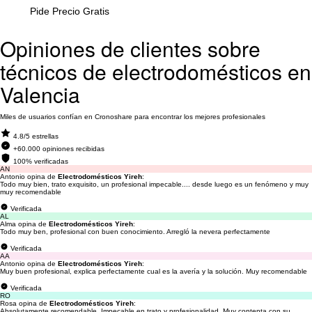
Pide Precio Gratis
Opiniones de clientes sobre
técnicos de electrodomésticos en
Valencia
Miles de usuarios confían en Cronoshare para encontrar los mejores profesionales
4.8/5 estrellas
+60.000 opiniones recibidas
100% verificadas
AN
Antonio opina de
Electrodomésticos Yireh
:
Todo muy bien, trato exquisito, un profesional impecable.... desde luego es un fenómeno y muy
muy recomendable
Verificada
AL
Alma opina de
Electrodomésticos Yireh
:
Todo muy ben, profesional con buen conocimiento. Arregló la nevera perfectamente
Verificada
AA
Antonio opina de
Electrodomésticos Yireh
:
Muy buen profesional, explica perfectamente cual es la avería y la solución. Muy recomendable
Verificada
RO
Rosa opina de
Electrodomésticos Yireh
:
Absolutamente recomendable. Impecable en trato y profesionalidad. Muy contenta con su