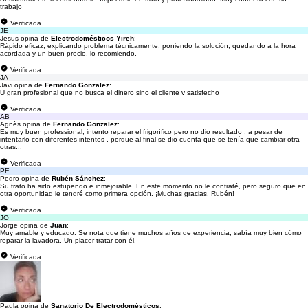
trabajo
Verificada
JE
Jesus opina de
Electrodomésticos Yireh
:
Rápido eficaz, explicando problema técnicamente, poniendo la solución, quedando a la hora
acordada y un buen precio, lo recomiendo.
Verificada
JA
Javi opina de
Fernando Gonzalez
:
U gran profesional que no busca el dinero sino el cliente v satisfecho
Verificada
AB
Agnès opina de
Fernando Gonzalez
:
Es muy buen professional, intento reparar el frigorífico pero no dio resultado , a pesar de
intentarlo con diferentes intentos , porque al final se dio cuenta que se tenía que cambiar otra
otras...
Verificada
PE
Pedro opina de
Rubén Sánchez
:
Su trato ha sido estupendo e inmejorable. En este momento no le contraté, pero seguro que en
otra oportunidad le tendré como primera opción. ¡Muchas gracias, Rubén!
Verificada
JO
Jorge opina de
Juan
:
Muy amable y educado. Se nota que tiene muchos años de experiencia, sabía muy bien cómo
reparar la lavadora. Un placer tratar con él.
Verificada
Paula opina de
Sanatorio De Electrodomésticos
: