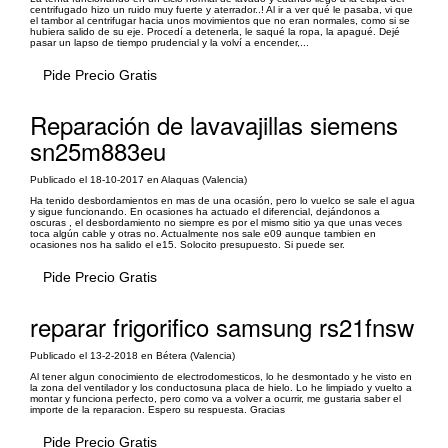
centrifugado hizo un ruido muy fuerte y aterrador..! Al ir a ver qué le pasaba, vi que
el tambor al centrifugar hacia unos movimientos que no eran normales, como si se
hubiera salido de su eje. Procedí a detenerla, le saqué la ropa, la apagué. Dejé
pasar un lapso de tiempo prudencial y la volví a encender,...
Pide Precio Gratis
Reparación de lavavajillas siemens
sn25m883eu
Publicado el 18-10-2017 en Alaquas (Valencia)
Ha tenido desbordamientos en mas de una ocasión, pero lo vuelco se sale el agua
y sigue funcionando. En ocasiones ha actuado el diferencial, dejándonos a
oscuras , el desbordamiento no siempre es por el mismo sitio ya que unas veces
toca algún cable y otras no. Actualmente nos sale e09 aunque tambien en
ocasiones nos ha salido el e15. Solocito presupuesto. Si puede ser.
Pide Precio Gratis
reparar frigorifico samsung rs21fnsw
Publicado el 13-2-2018 en Bétera (Valencia)
Al tener algun conocimiento de electrodomesticos, lo he desmontado y he visto en
la zona del ventilador y los conductosuna placa de hielo. Lo he limpiado y vuelto a
montar y funciona perfecto, pero como va a volver a ocurrir, me gustaria saber el
importe de la reparacion. Espero su respuesta. Gracias
Pide Precio Gratis