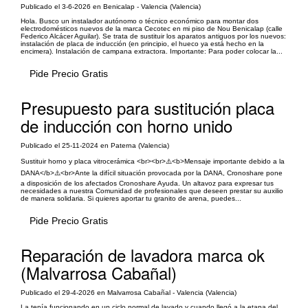
Publicado el 3-6-2026 en Benicalap - Valencia (Valencia)
Hola. Busco un instalador autónomo o técnico económico para montar dos
electrodomésticos nuevos de la marca Cecotec en mi piso de Nou Benicalap (calle
Federico Alcácer Aguilar). Se trata de sustituir los aparatos antiguos por los nuevos:
instalación de placa de inducción (en principio, el hueco ya está hecho en la
encimera). Instalación de campana extractora. Importante: Para poder colocar la...
Pide Precio Gratis
Presupuesto para sustitución placa
de inducción con horno unido
Publicado el 25-11-2024 en Paterna (Valencia)
Sustituir horno y placa vitrocerámica <br><br>⚠️<b>Mensaje importante debido a la
DANA</b>⚠️<br>Ante la difícil situación provocada por la DANA, Cronoshare pone
a disposición de los afectados Cronoshare Ayuda. Un altavoz para expresar tus
necesidades a nuestra Comunidad de profesionales que deseen prestar su auxilio
de manera solidaria. Si quieres aportar tu granito de arena, puedes...
Pide Precio Gratis
Reparación de lavadora marca ok
(Malvarrosa Cabañal)
Publicado el 29-4-2026 en Malvarrosa Cabañal - Valencia (Valencia)
La tenía funcionando en un ciclo normal de lavado y cuando llegó a la etapa del