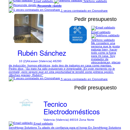
Email validado
Teléfono validado
Responde rápido
1 veces contratado en Cronoshare
Pedir presupuesto
Email validado
1/15
Teléfono validado
Me considero una
persona que le gusta
Rubén Sánchez
trabajar bien, hacer
todo como si fuera
para mi casa. Soy
instalador de
10 (2)
Alcasser (Valencia) 46290
vitrocerámicas, placas
de inducción, hornos eléctricos, todo tipo de trabajos en casa como manitas.
Pedro dice:
"Su trato ha sido estupendo e inmejorable. En este momento no le
contraté, pero seguro que en otra oportunidad le tendré como primera opción.
¡Muchas gracias, Rubén!"
5 veces contratado en Cronoshare
Pedir presupuesto
Tecnico
Electrodomésticos
Valencia (Valencia) 46016 Zona Norte
Email validado
ServiHogar Solutions Tu aliado de confianza para el hogar En ServiHogar Solutions