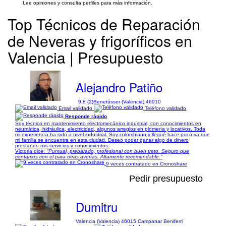
Lee opiniones y consulta perfiles para más información.
Top Técnicos de Reparación
de Neveras y frigoríficos en
Valencia | Presupuesto
Alejandro Patiño
9,8 (2)
Benetússer (Valencia) 46910
Email validado
Teléfono validado
Responde rápido
Soy técnico en mantenimiento electromecánico industrial, con conocimientos en
neumática, hidráulica, electricidad, algunos arreglos en plomería y locativos. Toda
mi experiencia ha sido a nivel industrial. Soy colombiano y llegué hace poco ya que
mi familia se encuentra en esta ciudad. Deseo poder ganar algo de dinero
prestando mis servicios y conocimientos.
Victoria dice:
"Puntual, preparado, profesional con buen trato. Seguro que
contamos con el para otras averías. Altamente recomendable."
9 veces contratado en Cronoshare
Pedir presupuesto
Dumitru
Valencia (Valencia) 46015 Campanar Beniferri