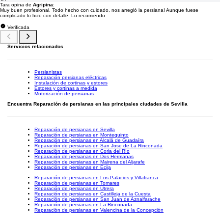
Tara opina de
Agripina
:
Muy buen profesional. Todo hecho con cuidado, nos arregló la persiana! Aunque fuese
complicado lo hizo con detalle. Lo recomiendo
Verificada
Servicios relacionados
Persianistas
Reparación persianas eléctricas
Instalación de cortinas y estores
Estores y cortinas a medida
Motorización de persianas
Encuentra Reparación de persianas en las principales ciudades de Sevilla
Reparación de persianas en Sevilla
Reparación de persianas en Montequinto
Reparación de persianas en Alcalá de Guadaíra
Reparación de persianas en San Jose de La Rinconada
Reparación de persianas en Coria del Río
Reparación de persianas en Dos Hermanas
Reparación de persianas en Mairena del Aljarafe
Reparación de persianas en Écija
Reparación de persianas en Los Palacios y Villafranca
Reparación de persianas en Tomares
Reparación de persianas en Utrera
Reparación de persianas en Castilleja de la Cuesta
Reparación de persianas en San Juan de Aznalfarache
Reparación de persianas en La Rinconada
Reparación de persianas en Valencina de la Concepción