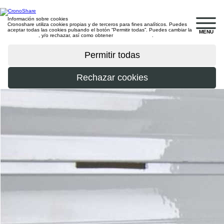
Información sobre cookies
Cronoshare utiliza cookies propias y de terceros para fines analíticos. Puedes
aceptar todas las cookies pulsando el botón “Permitir todas”. Puedes cambiar la
MENU
configuración
, y/o rechazar, así como obtener
más información
.