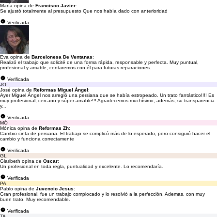
María opina de
Francisco Javier
:
Se ajustó totalmente al presupuesto Que nos había dado con anterioridad
Verificada
Eva opina de
Barcelonesa De Ventanas
:
Realizó el trabajo que solicité de una forma rápida, responsable y perfecta. Muy puntual,
profesional y amable, contaremos con él para futuras reparaciones.
Verificada
JO
José opina de
Reformas Miguel Ángel
:
Ayer Miguel Ángel nos arregló una persiana que se había estropeado. Un trato fantástico!!!! Es
muy profesional, cercano y súper amable!!! Agradecemos muchísimo, además, su transparencia
y...
Verificada
MÓ
Mónica opina de
Reformas Zh
:
Cambio cinta de persiana. El trabajo se complicó más de lo esperado, pero consiguió hacer el
cambio y funciona correctamente
Verificada
GL
Glaribeth opina de
Oscar
:
Un profesional en toda regla, puntualidad y excelente. Lo recomendaría.
Verificada
PA
Pablo opina de
Juvencio Jesus
:
Gran profesional, fue un trabajo complocado y lo resolvió a la perfección. Ademas, con muy
buen trato. Muy recomendable.
Verificada
TA