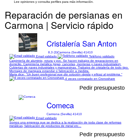
Lee opiniones y consulta perfiles para más información.
Reparación de persianas en
Carmona | Servicio rápido
Cristalería San Anton
8,3 (3)
Carmona (Sevilla) 41410
Email validado
Teléfono validado
Carpintería de aluminio, rotura y pvc. Se hacen trabajos de reparaciones en
domicilio. Carpintería metálica (rejas, cancelas, monteras y naves industriales).
Cubiertas de naves industriales y marquesinas. Trabajos de cristalería de todo tipo.
Montajes de mampara extandar o fabricación a medida.
Maria dice:
"Un buen profesional que dio solución rápida y eficaz al problema."
4 veces contratado en Cronoshare
Pedir presupuesto
Comeca
Carmona (Sevilla) 41410
Email validado
Somos una empresa que se dedica a la realización de toda clase de reformas
metálicas, fabricación de productos de metal etc...
Pedir presupuesto