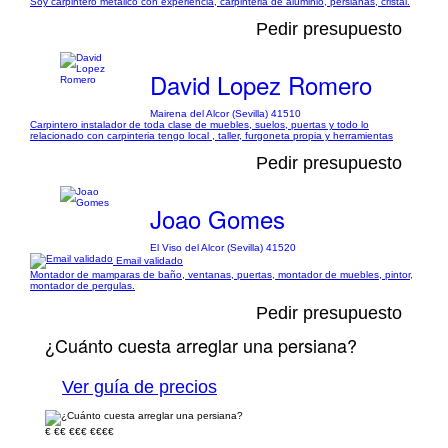
Soy carpintero metálico con experiencia, carpinteria de aluminio, persianas, cristal.
Pedir presupuesto
David Lopez Romero
Mairena del Alcor (Sevilla) 41510
Carpintero instalador de toda clase de muebles, suelos, puertas y todo lo
relacionado con carpinteria tengo local , taller, furgoneta propia y herramientas
Pedir presupuesto
Joao Gomes
El Viso del Alcor (Sevilla) 41520
Email validado
Montador de mamparas de baño, ventanas, puertas, montador de muebles, pintor,
montador de pergulas.
Pedir presupuesto
¿Cuánto cuesta arreglar una persiana?
Ver guía de precios
€
€€
€€€
€€€€