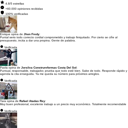
4.8/5 estrellas
+60.000 opiniones recibidas
100% verificadas
Enrique opina de
Jhon Fredy
:
Puntal serio todo correcto cordial comprometido y trabajo finiquitado. Por cierto se ciñe al
presupuesto, incita a dar una propina. Gente de palabra.
Verificada
Paola opina de
Jorsilva Construreformas Costa Del Sol
:
Puntual, responsable, trabajador, prueba que todo esté bien. Sabe de todo. Responde rápido y
agenda la cita enseguida. Ya me queda su número para próximos arreglos.
Verificada
Yara opina de
Rafael Atadas Rey
:
Muy buen profesional, excelente trabajo a un precio muy económico. Totalmente recomendable
Verificada