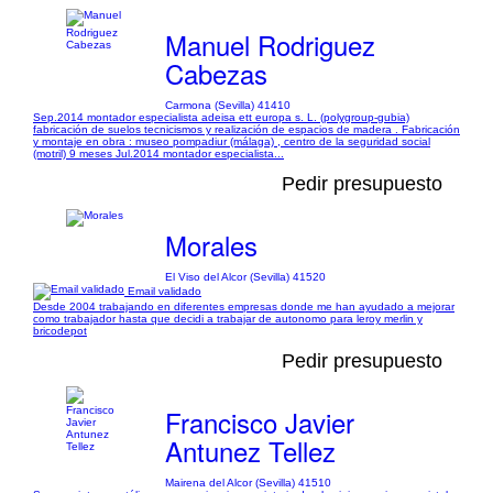
Manuel Rodriguez
Cabezas
Carmona (Sevilla) 41410
Sep.2014 montador especialista adeisa ett europa s. L. (polygroup-gubia)
fabricación de suelos tecnicismos y realización de espacios de madera . Fabricación
y montaje en obra : museo pompadiur (málaga) , centro de la seguridad social
(motril) 9 meses Jul.2014 montador especialista...
Pedir presupuesto
Morales
El Viso del Alcor (Sevilla) 41520
Email validado
Desde 2004 trabajando en diferentes empresas donde me han ayudado a mejorar
como trabajador hasta que decidi a trabajar de autonomo para leroy merlin y
bricodepot
Pedir presupuesto
Francisco Javier
Antunez Tellez
Mairena del Alcor (Sevilla) 41510