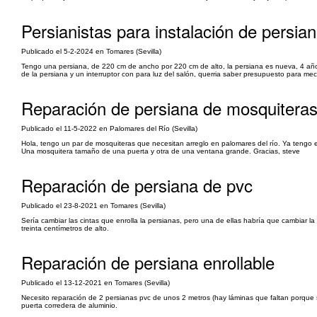
Persianistas para instalación de persia
Publicado el 5-2-2024 en Tomares (Sevilla)
Tengo una persiana, de 220 cm de ancho por 220 cm de alto, la persiana es nueva, 4 años,
de la persiana y un interruptor con para luz del salón, querria saber presupuesto para mec
Reparación de persiana de mosquitera
Publicado el 11-5-2022 en Palomares del Río (Sevilla)
Hola, tengo un par de mosquiteras que necesitan arreglo en palomares del río. Ya tengo e
Una mosquitera tamaño de una puerta y otra de una ventana grande. Gracias, steve
Reparación de persiana de pvc
Publicado el 23-8-2021 en Tomares (Sevilla)
Sería cambiar las cintas que enrolla la persianas, pero una de ellas habría que cambiar l
treinta centímetros de alto.
Reparación de persiana enrollable
Publicado el 13-12-2021 en Tomares (Sevilla)
Necesito reparación de 2 persianas pvc de unos 2 metros (hay láminas que faltan porque s
puerta corredera de aluminio.