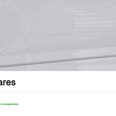
ares
sin compromiso