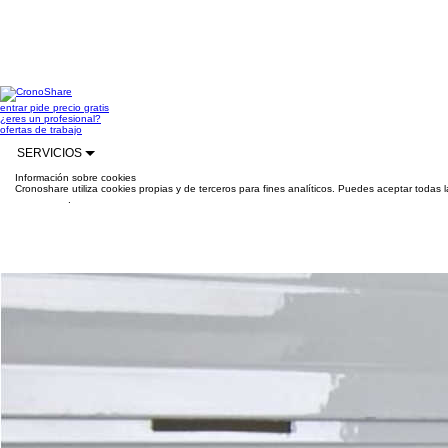
entrar
pide precio gratis
¿eres un profesional?
ofertas de trabajo
SERVICIOS
Información sobre cookies
Cronoshare utiliza cookies propias y de terceros para fines analíticos. Puedes aceptar todas 
información
.