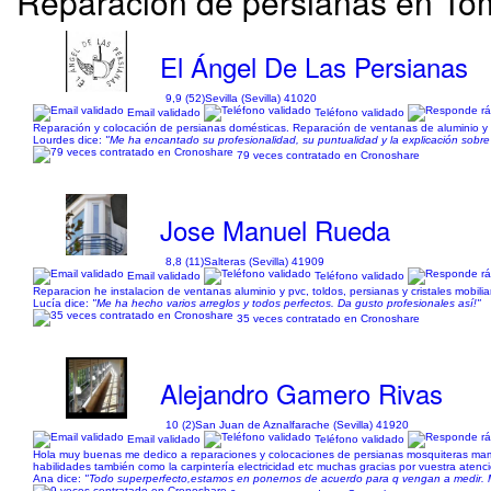
Reparación de persianas en Tom
El Ángel De Las Persianas
9,9 (52)
Sevilla (Sevilla) 41020
Email validado
Teléfono validado
Reparación y colocación de persianas domésticas. Reparación de ventanas de aluminio y 
Lourdes dice:
"Me ha encantado su profesionalidad, su puntualidad y la explicación sobre l
79 veces contratado en Cronoshare
Jose Manuel Rueda
8,8 (11)
Salteras (Sevilla) 41909
Email validado
Teléfono validado
Reparacion he instalacion de ventanas aluminio y pvc, toldos, persianas y cristales mobil
Lucía dice:
"Me ha hecho varios arreglos y todos perfectos. Da gusto profesionales así!"
35 veces contratado en Cronoshare
Alejandro Gamero Rivas
10 (2)
San Juan de Aznalfarache (Sevilla) 41920
Email validado
Teléfono validado
Hola muy buenas me dedico a reparaciones y colocaciones de persianas mosquiteras mamp
habilidades también como la carpintería electricidad etc muchas gracias por vuestra atenc
Ana dice:
"Todo superperfecto,estamos en ponernos de acuerdo para q vengan a medir. 