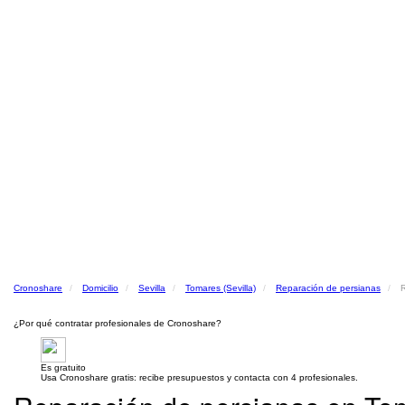
Cronoshare
Domicilio
Sevilla
Tomares (Sevilla)
Reparación de persianas
R
¿Por qué contratar profesionales de Cronoshare?
Es gratuito
Usa Cronoshare gratis: recibe presupuestos y contacta con 4 profesionales.