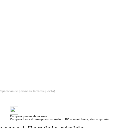
eparación de persianas Tomares (Sevilla)
Compara precios de tu zona
Compara hasta 4 presupuestos desde tu PC o smartphone, sin compromiso.