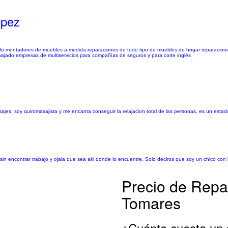
ópez
ado montadores de muebles a medida reparaciones de todo tipo de muebles de hogar reparacion
bajado empresas de multiservicios para compañías de seguros y para corte inglés
jes, soy quiromasajista y me encanta conseguir la relajacion total de las personas, es un esta
 sin encontrar trabajo y ojala que sea aki donde lo encuentre. Solo deciros que soy un chico con
Precio de Repa
Tomares
¿Cuánto cuesta un 