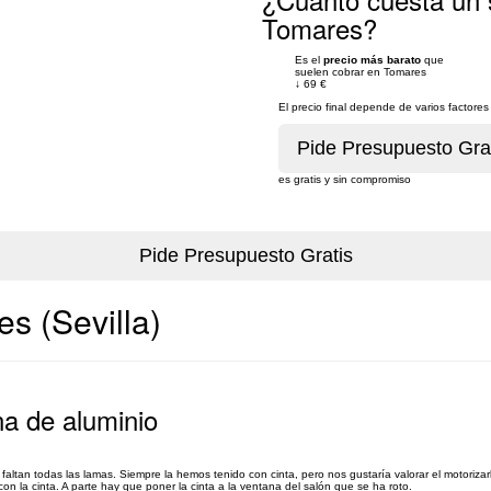
Tomares?
Es el
precio más barato
que
suelen cobrar en Tomares
↓
69 €
El precio final depende de varios factor
es gratis y sin compromiso
s (Sevilla)
na de aluminio
s faltan todas las lamas. Siempre la hemos tenido con cinta, pero nos gustaría valorar el motorizar
on la cinta. A parte hay que poner la cinta a la ventana del salón que se ha roto.