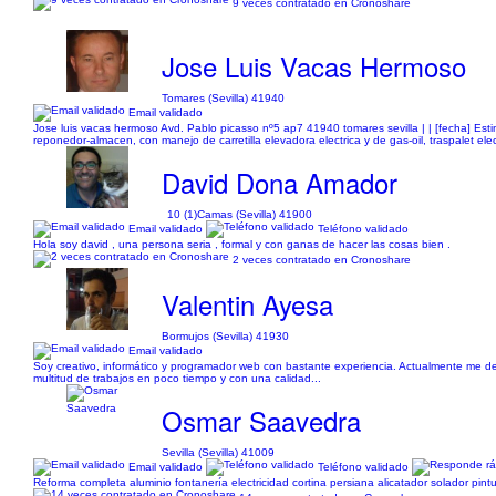
9 veces contratado en Cronoshare
Jose Luis Vacas Hermoso
Tomares (Sevilla) 41940
Email validado
Jose luis vacas hermoso Avd. Pablo picasso nº5 ap7 41940 tomares sevilla | | [fecha] Es
reponedor-almacen, con manejo de carretilla elevadora electrica y de gas-oil, traspalet el
David Dona Amador
10 (1)
Camas (Sevilla) 41900
Email validado
Teléfono validado
Hola soy david , una persona seria , formal y con ganas de hacer las cosas bien .
2 veces contratado en Cronoshare
Valentin Ayesa
Bormujos (Sevilla) 41930
Email validado
Soy creativo, informático y programador web con bastante experiencia. Actualmente me d
multitud de trabajos en poco tiempo y con una calidad...
Osmar Saavedra
Sevilla (Sevilla) 41009
Email validado
Teléfono validado
Reforma completa aluminio fontanería electricidad cortina persiana alicatador solador pin