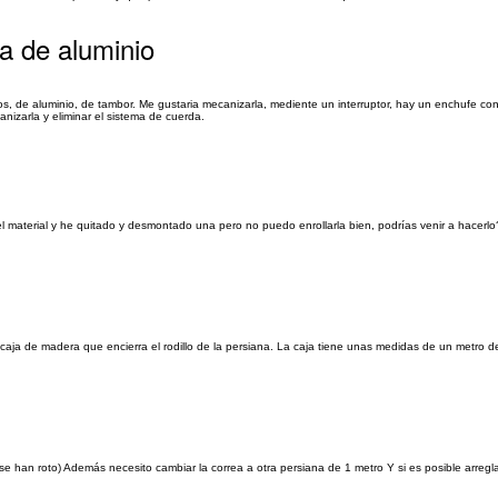
na de aluminio
 de aluminio, de tambor. Me gustaria mecanizarla, mediente un interruptor, hay un enchufe con 
anizarla y eliminar el sistema de cuerda.
s
l material y he quitado y desmontado una pero no puedo enrollarla bien, podrías venir a hacerl
a caja de madera que encierra el rodillo de la persiana. La caja tiene unas medidas de un metro 
e han roto) Además necesito cambiar la correa a otra persiana de 1 metro Y si es posible arregla