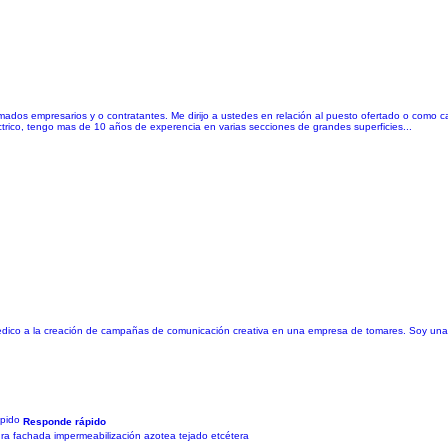
timados empresarios y o contratantes. Me dirijo a ustedes en relación al puesto ofertado o como
ectrico, tengo mas de 10 años de experencia en varias secciones de grandes superficies...
edico a la creación de campañas de comunicación creativa en una empresa de tomares. Soy una 
Responde rápido
tura fachada impermeabilización azotea tejado etcétera