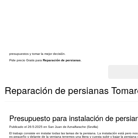
presupuestos y tomar la mejor decisión.
Pide precio Gratis para
Reparación de persianas
.
Reparación de persianas Tomare
Presupuesto para instalación de persia
Publicado el 26-5-2025 en San Juan de Aznalfarache (Sevilla)
El trabajo consiste en instalar todas las lamas de la persiana. La instalación está pero no
es pequeño y delante de la ventana tenemos una litera y cuesta subir y bajar la persiana c