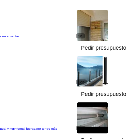
 en el sector.
1/1
Pedir presupuesto
1/30
Pedir presupuesto
tual y muy formal fueraparte tengo más
1/3