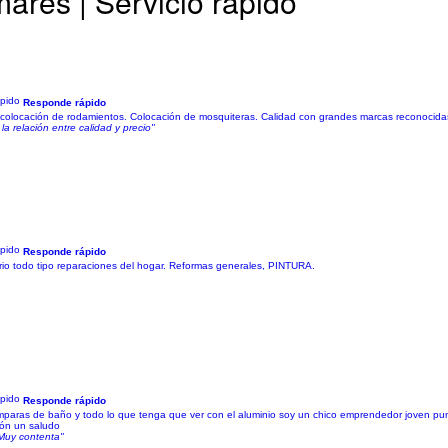
ares | Servicio rápido
Responde rápido
colocación de rodamientos. Colocación de mosquiteras. Calidad con grandes marcas reconocidas
a relación entre calidad y precio"
Responde rápido
iario todo tipo reparaciones del hogar. Reformas generales, PINTURA.
Responde rápido
aras de baño y todo lo que tenga que ver con el aluminio soy un chico emprendedor joven pun
ión un saludo
Muy contenta"