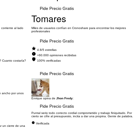
Pide Precio Gratis
Tomares
corriente al lado
Miles de usuarios confían en Cronoshare para encontrar los mejores
profesionales
Pide Precio Gratis
4.8/5 estrellas
+60.000 opiniones recibidas
o? Cuanto costaría?
100% verificadas
Pide Precio Gratis
de ancho por unos
Enrique opina de
Jhon Fredy
:
Pide Precio Gratis
Puntal serio todo correcto cordial comprometido y trabajo finiquitado. Por
cierto se ciñe al presupuesto, incita a dar una propina. Gente de palabra.
Verificada
r un cierre de una