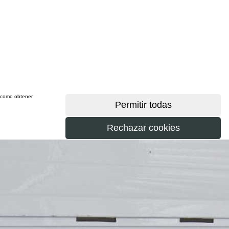
sí como obtener
más