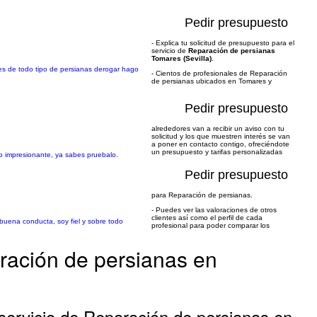
Pedir presupuesto
- Explica tu solicitud de presupuesto para el
servicio de
Reparación de persianas
Tomares (Sevilla)
.
es de todo tipo de persianas derogar hago
- Cientos de profesionales de Reparación
de persianas ubicados en Tomares y
Pedir presupuesto
alrededores van a recibir un aviso con tu
solicitud y los que muestren interés se van
a poner en contacto contigo, ofreciéndote
un presupuesto y tarifas personalizadas
do impresionante, ya sabes pruebalo.
Pedir presupuesto
para Reparación de persianas.
- Puedes ver las valoraciones de otros
clientes así como el perfil de cada
 buena conducta, soy fiel y sobre todo
profesional para poder comparar los
ración de persianas en
servicio de Reparación de persianas en