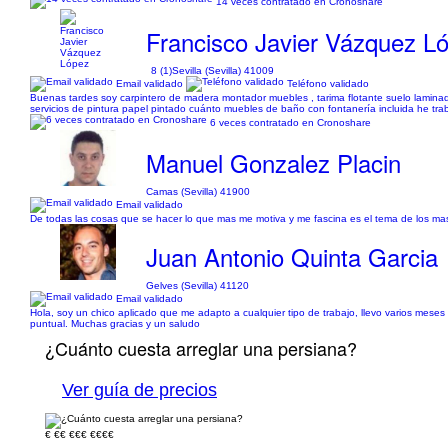
14 veces contratado en Cronoshare
Francisco Javier Vázquez L
8 (1)
Sevilla (Sevilla) 41009
Email validado
Teléfono validado
Buenas tardes soy carpintero de madera montador muebles , tarima flotante suelo lamin
servicios de pintura papel pintado cuánto muebles de baño con fontanería incluida he tra
6 veces contratado en Cronoshare
Manuel Gonzalez Placin
Camas (Sevilla) 41900
Email validado
De todas las cosas que se hacer lo que mas me motiva y me fascina es el tema de los masa
Juan Antonio Quinta Garcia
Gelves (Sevilla) 41120
Email validado
Hola, soy un chico aplicado que me adapto a cualquier tipo de trabajo, llevo varios meses
puntual. Muchas gracias y un saludo
¿Cuánto cuesta arreglar una persiana?
Ver guía de precios
€
€€
€€€
€€€€