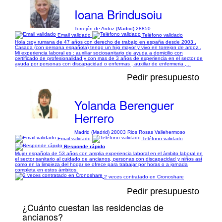
Ioana Brindusoiu
Torrejón de Ardoz (Madrid) 28850
Email validado
Teléfono validado
Hola :soy rumana de 47 años con derecho de trabajo en españa desde 2003 .
Casada (con persona española) tengo un hijo mayor y vivo en torrejon de ardoz..
Mi experiencia laboral es : auxiliar sociosanitario de ayuda a domicilio con
certificado de profesionalidad y con mas de 3 años de experiencia en el sector de
ayuda por personas con discapacidad o enfermas , auxiliar de enfermeria ,...
Pedir presupuesto
Yolanda Berenguer
Herrero
Madrid (Madrid) 28003 Rios Rosas Vallehermoso
Email validado
Teléfono validado
Responde rápido
Mujer española de 53 años con amplia experiencia laboral en el ámbito laboral en
el sector sanitario al cuidado de ancianos, personas con discapacidad y niños así
como en la limpieza del hogar se ofrece para trabajar por horas o a jornada
completa en estos ámbitos.
2 veces contratado en Cronoshare
Pedir presupuesto
¿Cuánto cuestan las residencias de
ancianos?