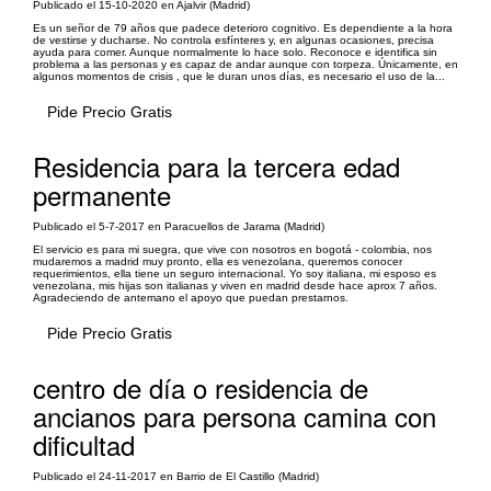
Publicado el 15-10-2020 en Ajalvir (Madrid)
Es un señor de 79 años que padece deterioro cognitivo. Es dependiente a la hora
de vestirse y ducharse. No controla esfínteres y, en algunas ocasiones, precisa
ayuda para comer. Aunque normalmente lo hace solo. Reconoce e identifica sin
problema a las personas y es capaz de andar aunque con torpeza. Únicamente, en
algunos momentos de crisis , que le duran unos días, es necesario el uso de la...
Pide Precio Gratis
Residencia para la tercera edad
permanente
Publicado el 5-7-2017 en Paracuellos de Jarama (Madrid)
El servicio es para mi suegra, que vive con nosotros en bogotá - colombia, nos
mudaremos a madrid muy pronto, ella es venezolana, queremos conocer
requerimientos, ella tiene un seguro internacional. Yo soy italiana, mi esposo es
venezolana, mis hijas son italianas y viven en madrid desde hace aprox 7 años.
Agradeciendo de antemano el apoyo que puedan prestarnos.
Pide Precio Gratis
centro de día o residencia de
ancianos para persona camina con
dificultad
Publicado el 24-11-2017 en Barrio de El Castillo (Madrid)