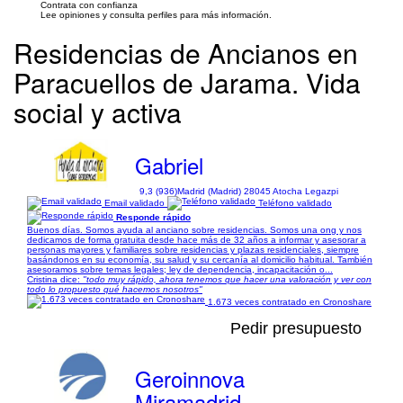
Contrata con confianza
Lee opiniones y consulta perfiles para más información.
Residencias de Ancianos en
Paracuellos de Jarama. Vida
social y activa
Gabriel
9,3 (936)
Madrid (Madrid) 28045 Atocha Legazpi
Email validado
Teléfono validado
Responde rápido
Buenos días. Somos ayuda al anciano sobre residencias. Somos una ong y nos
dedicamos de forma gratuita desde hace más de 32 años a informar y asesorar a
personas mayores y familiares sobre residencias y plazas residenciales, siempre
basándonos en su economía, su salud y su cercanía al domicilio habitual. También
asesoramos sobre temas legales; ley de dependencia, incapacitación o...
Cristina dice:
"todo muy rápido, ahora tenemos que hacer una valoración y ver con
todo lo propuesto qué hacemos nosotros"
1.673 veces contratado en Cronoshare
Pedir presupuesto
Geroinnova
Miramadrid