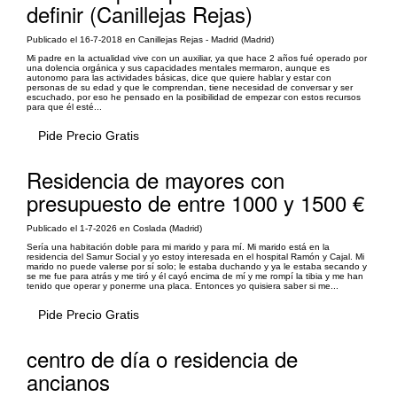
definir (Canillejas Rejas)
Publicado el 16-7-2018 en Canillejas Rejas - Madrid (Madrid)
Mi padre en la actualidad vive con un auxiliar, ya que hace 2 años fué operado por
una dolencia orgánica y sus capacidades mentales mermaron, aunque es
autonomo para las actividades básicas, dice que quiere hablar y estar con
personas de su edad y que le comprendan, tiene necesidad de conversar y ser
escuchado, por eso he pensado en la posibilidad de empezar con estos recursos
para que él esté...
Pide Precio Gratis
Residencia de mayores con
presupuesto de entre 1000 y 1500 €
Publicado el 1-7-2026 en Coslada (Madrid)
Sería una habitación doble para mi marido y para mí. Mi marido está en la
residencia del Samur Social y yo estoy interesada en el hospital Ramón y Cajal. Mi
marido no puede valerse por sí solo; le estaba duchando y ya le estaba secando y
se me fue para atrás y me tiró y él cayó encima de mí y me rompí la tibia y me han
tenido que operar y ponerme una placa. Entonces yo quisiera saber si me...
Pide Precio Gratis
centro de día o residencia de
ancianos