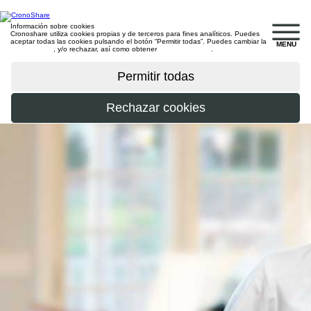
Información sobre cookies
Cronoshare utiliza cookies propias y de terceros para fines analíticos. Puedes
aceptar todas las cookies pulsando el botón “Permitir todas”. Puedes cambiar la
MENU
configuración
, y/o rechazar, así como obtener
más información
.