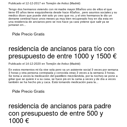
Publicado el 12-12-2017 en Torrejón de Ardoz (Madrid)
Tengo dos hermanos viviendo con mi madre mayor 88años uno de ellos el que
tiene 65 años tiene esquizofrenia desde hace 40años , pero asuntos sociales y su
medico dicen que puede vivir solo yo creo que no, y el otro hermanos le dio un
derrame cerebral hace unos meses ya muy bien recuperado hoy en dia esta en
una residencia de ancianos pero se nos hace ya cara yvtiene que salir ya se
juntaran en...
Pide Precio Gratis
residencia de ancianos para tío con
presupuesto de entre 1000 y 1500 €
Publicado el 14-12-2020 en Torrejón de Ardoz (Madrid)
En estos momentos mi tía vive sola pero va un asistente social 3 veces por semana
3 horas y otra persona contratada y conocida otras 3 veces a la semana 3 horas.
Se toma a veces la medicación del pastillero mezclándola, por la noches se pone a
gritar que se quiere ir a su casa, se hace pis en la cama a veces y de día a veces
también se ha hecho pis y caca. Está tomando medicación para la...
Pide Precio Gratis
residencia de ancianos para padre
con presupuesto de entre 500 y
1000 €