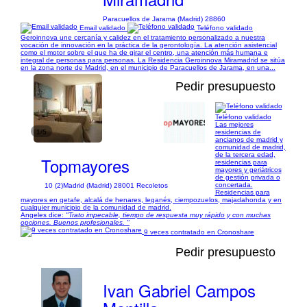
Paracuellos de Jarama (Madrid) 28860
Email validado
Teléfono validado
Geroinnova une cercanía y calidez en el tratamiento personalizado a nuestra
vocación de innovación en la práctica de la gerontología. La atención asistencial
como el motor sobre el que ha de girar el centro, una atención más humana e
integral de personas para personas. La Residencia Geroinnova Miramadrid se sitúa
en la zona norte de Madrid, en el municipio de Paracuellos de Jarama, en una...
Pedir presupuesto
Teléfono validado
Las mejores
1/5
residencias de
ancianos de madrid y
comunidad de madrid,
de la tercera edad,
Topmayores
residencias para
mayores y geriátricos
de gestión privada o
concertada.
10 (2)
Madrid (Madrid) 28001 Recoletos
Residencias para
mayores en getafe, alcalá de henares, leganés, ciempozuelos, majadahonda y en
cualquier municipio de la comunidad de madrid.
Angeles dice:
"Trato impecable, tiempo de respuesta muy rápido y con muchas
opciones. Buenos profesionales. "
9 veces contratado en Cronoshare
Pedir presupuesto
Ivan Gabriel Campos