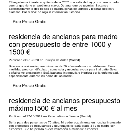
El fregadero e intentado quitar toda la ****** que salia de hay y nos hemos dado
cuenta que tiene un problema mayor. De atranque de tuverias. Sacamos
aproximadamente dos bolsas de basura llenas de ladrillos y toallitas negras y
olorosas. Por si sirve de algo la información. Graciaa
Pide Precio Gratis
residencia de ancianos para madre
con presupuesto de entre 1000 y
1500 €
Publicado el 9-1-2020 en Torrejón de Ardoz (Madrid)
Buscamos residencia para mi madre de 76 años enferma con alzheimer. Tiene
movilidad pero con dificultad , come sola y necesita ayuda para ir al baño (lleva
pañal como precaución). Está bastante intranquila e inquieta por la enfermedad,
especialmente durante las horas de las noche.
Pide Precio Gratis
residencia de ancianos presupuesto
máximo1500 € al mes
Publicado el 27-10-2017 en Paracuellos de Jarama (Madrid)
Sería para dos personas de 75 años. Mi padre actualmente en hospital ingresado
con problemas de psiquiátricos y neuronales (le dará grado 3 ) y mi madre con
alzheimer .. Se ha pedido nueva valoración a mi madre alzheimer