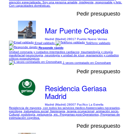
atención especializada. Soy una persona amable, inteligente, responsable y feliz.
Con capacidades domésticas.
Pedir presupuesto
Mar Puente Cepeda
Madrid (Madrid) 28017 Pueblo Nuevo Ventas
Email validado
Teléfono validado
Responde rápido
Unidad coronaria y cuidados intermedios cardiacos; traumatología y cirugía
maxilofacial;neurocirugía, neurología y unidad de ictus; reaniamción y cuidados
críticos posquirúrgicos
1 veces contratado en Cronoshare
Pedir presupuesto
Residencia Geriasa
Madrid
Madrid (Madrid) 28007 Pacífico La Estrella
Residencia de mayores, con todos los servicios medico-Asistenciales necesarios,
psicóloga, trabajadora social, fisioterapia, terapia ocupacional, animación socio-
Cultural, podología, peluquería, etc. Programas post-Operatorios, Programas de
estimulación cognitiva.
Pedir presupuesto