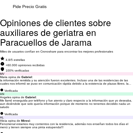
Pide Precio Gratis
Opiniones de clientes sobre
auxiliares de geriatra en
Paracuellos de Jarama
Miles de usuarios confían en Cronoshare para encontrar los mejores profesionales
4.8/5 estrellas
+60.000 opiniones recibidas
100% verificadas
MV
Maria opina de
Gabriel
:
la información remitida y su atención fueron excelentes. Incluso una de las residencias de las
cuales nos informó se puso en comunicación rápida debido a la existencia de plazas libres. la...
Verificada
AN
Angeles opina de
Gabriel
:
Me llamó enseguida por teléfono y fue atento y claro respecto a la información que yo deseaba,
aun diciéndole que solo quería información porque de momento no tenemos decidido nada un
saludo
Verificada
AL
Alicia opina de
Miresi
:
Fenomenal estamos muy contentos con la residencia, además nos enseñan todos los días el
menú y tienen siempre una pinta estupenda!!!