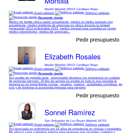
Montilla
Madrid (Madrid) 28022 Canillejas Rejas
Email validado
Teléfono validado
Responde rápido
Medico de familia clinica sastre actualmente, medico en karibu sanitario ong
actualmente, medico residente de urgencias en clinica docente la trinidad
(venezuela) 2014 al diciembre 2015, medico general para consultas en centro
medico odontologico, medico de urgencias...
Pedir presupuesto
Elizabeth Rosales
Madrid (Madrid) 28022 Canillejas Rejas
Email validado
Teléfono validado
Responde rápido
Soy auxiliar de geriatria seria , responsable dinamica con experiencia en cuidado
de personas mayores . El tipo de servicio es ayudar en todo lo que necesita la
persona en su hogar:limpiar cocinar , recados , paseos , actividades cognitivas ,de
ocio y de fomentar la autonomia:gimnasia para mayores
Pedir presupuesto
Sonnel Ramírez
San Sebastián de Los Reyes (Madrid) 28702
Email validado
Teléfono validado
Soy licenciada en enfermería con 10 años de experiencia en clínicas y hospitales.
Me ofrezco como cuidadora externa para personas que necesiten cuidados y