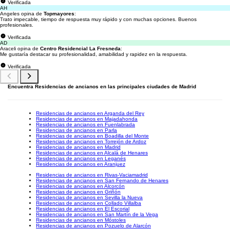
Verificada
AH
Angeles opina de
Topmayores
:
Trato impecable, tiempo de respuesta muy rápido y con muchas opciones. Buenos
profesionales.
Verificada
AD
Araceli opina de
Centro Residencial La Fresneda
:
Me gustaría destacar su profesionalidad, amabilidad y rapidez en la respuesta.
Verificada
Encuentra Residencias de ancianos en las principales ciudades de Madrid
Residencias de ancianos en Arganda del Rey
Residencias de ancianos en Majadahonda
Residencias de ancianos en Fuenlabrada
Residencias de ancianos en Parla
Residencias de ancianos en Boadilla del Monte
Residencias de ancianos en Torrejón de Ardoz
Residencias de ancianos en Madrid
Residencias de ancianos en Alcalá de Henares
Residencias de ancianos en Leganés
Residencias de ancianos en Aranjuez
Residencias de ancianos en Rivas-Vaciamadrid
Residencias de ancianos en San Fernando de Henares
Residencias de ancianos en Alcorcón
Residencias de ancianos en Griñón
Residencias de ancianos en Sevilla la Nueva
Residencias de ancianos en Collado Villalba
Residencias de ancianos en El Escorial
Residencias de ancianos en San Martín de la Vega
Residencias de ancianos en Móstoles
Residencias de ancianos en Pozuelo de Alarcón