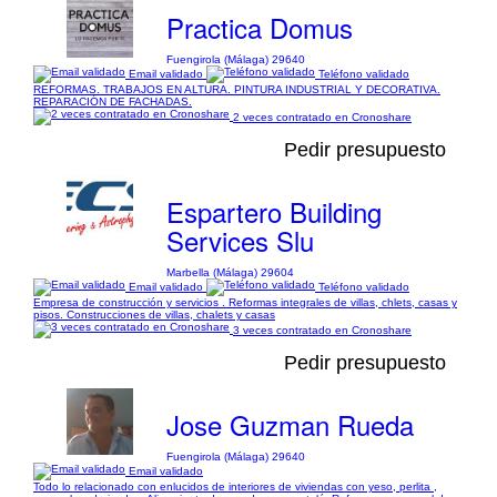
Practica Domus
Fuengirola (Málaga) 29640
Email validado
Teléfono validado
REFORMAS. TRABAJOS EN ALTURA. PINTURA INDUSTRIAL Y DECORATIVA.
REPARACIÓN DE FACHADAS.
2 veces contratado en Cronoshare
Pedir presupuesto
Espartero Building
Services Slu
Marbella (Málaga) 29604
Email validado
Teléfono validado
Empresa de construcción y servicios . Reformas integrales de villas, chlets, casas y
pisos. Construcciones de villas, chalets y casas
3 veces contratado en Cronoshare
Pedir presupuesto
Jose Guzman Rueda
Fuengirola (Málaga) 29640
Email validado
Todo lo relacionado con enlucidos de interiores de viviendas con yeso, perlita ,