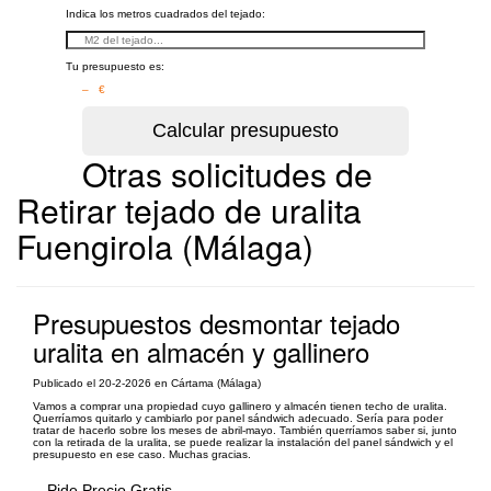
Indica los metros cuadrados del tejado:
Tu presupuesto es:
– €
Otras solicitudes de
Retirar tejado de uralita
Fuengirola (Málaga)
Presupuestos desmontar tejado
uralita en almacén y gallinero
Publicado el 20-2-2026 en Cártama (Málaga)
Vamos a comprar una propiedad cuyo gallinero y almacén tienen techo de uralita.
Querríamos quitarlo y cambiarlo por panel sándwich adecuado. Sería para poder
tratar de hacerlo sobre los meses de abril-mayo. También querríamos saber si, junto
con la retirada de la uralita, se puede realizar la instalación del panel sándwich y el
presupuesto en ese caso. Muchas gracias.
Pide Precio Gratis