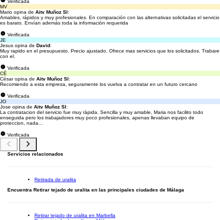
Verificada
MV
Mario opina de
Aitv Muñoz Sl
:
Amables, rápidos y muy profesionales. En comparación con las alternativas solicitadas el servicio
es barato. Envían además toda la información requerida
Verificada
JE
Jesus opina de
David
:
Muy rapido en el presupuesto. Precio ajustado. Ofrece mas servicios que los solicitados. Trabare
con el.
Verificada
CÉ
César opina de
Aitv Muñoz Sl
:
Recomiendo a esta empresa, seguramente los vuelva a contratar en un futuro cercano
Verificada
JO
Jose opina de
Aitv Muñoz Sl
:
La contratacion del servicio fue muy ràpida. Sencilla y muy amable, Maria nos facilito todo
enseguida pero los trabajadores muy poco profesionales, apenas llevaban equipo de
proteccion, nada...
Verificada
Servicios relacionados
Retirada de uralita
Encuentra Retirar tejado de uralita en las principales ciudades de Málaga
Retirar tejado de uralita en Marbella