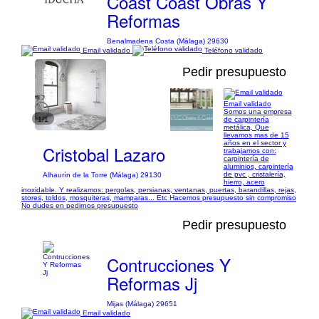
Coast Coast Obras Y
Reformas
Benalmadena Costa (Málaga) 29630
Email validado
Teléfono validado
Pedir presupuesto
Email validado
Somos una empresa
1/1
de carpintería
metálica, Que
llevamos mas de 15
años en el sector y
Cristobal Lazaro
trabajamos con:
carpintería de
aluminios, carpintería
de pvc , cristalería,
Alhaurín de la Torre (Málaga) 29130
hierro, acero
inoxidable. Y realizamos: pergolas, persianas, ventanas, puertas, barandillas, rejas,
stores, toldos, mosquiteras, mamparas... Etc Hacemos presupuesto sin compromiso
No dudes en pedirnos presupuesto
Pedir presupuesto
Contrucciones Y
Reformas Jj
Mijas (Málaga) 29651
Email validado