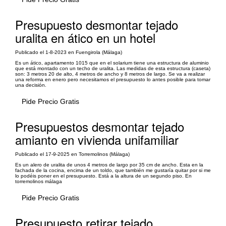
Presupuesto desmontar tejado
uralita en ático en un hotel
Publicado el 1-8-2023 en Fuengirola (Málaga)
Es un ático, apartamento 1015 que en el solarium tiene una estructura de aluminio
que está montado con un techo de uralita. Las medidas de esta estructura (caseta)
son: 3 metros 20 de alto, 4 metros de ancho y 8 metros de largo. Se va a realizar
una reforma en enero pero necesitamos el presupuesto lo antes posible para tomar
una decisión.
Pide Precio Gratis
Presupuestos desmontar tejado
amianto en vivienda unifamiliar
Publicado el 17-9-2025 en Torremolinos (Málaga)
Es un alero de uralita de unos 4 metros de largo por 35 cm de ancho. Esta en la
fachada de la cocina, encima de un toldo, que también me gustaría quitar por si me
lo podéis poner en el presupuesto. Está a la altura de un segundo piso. En
torremolinos málaga
Pide Precio Gratis
Presupuesto retirar tejado