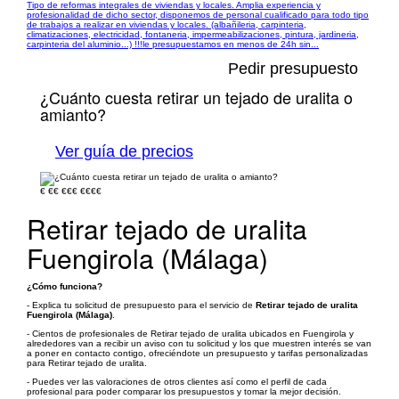
Tipo de reformas integrales de viviendas y locales. Amplia experiencia y
profesionalidad de dicho sector, disponemos de personal cualificado para todo tipo
de trabajos a realizar en viviendas y locales. (albañileria, carpinteria,
climatizaciones, electricidad, fontaneria, impermeabilizaciones, pintura, jardineria,
carpinteria del aluminio...) !!!le presupuestamos en menos de 24h sin...
Pedir presupuesto
¿Cuánto cuesta retirar un tejado de uralita o
amianto?
Ver guía de precios
€
€€
€€€
€€€€
Retirar tejado de uralita
Fuengirola (Málaga)
¿Cómo funciona?
- Explica tu solicitud de presupuesto para el servicio de
Retirar tejado de uralita
Fuengirola (Málaga)
.
- Cientos de profesionales de Retirar tejado de uralita ubicados en Fuengirola y
alrededores van a recibir un aviso con tu solicitud y los que muestren interés se van
a poner en contacto contigo, ofreciéndote un presupuesto y tarifas personalizadas
para Retirar tejado de uralita.
- Puedes ver las valoraciones de otros clientes así como el perfil de cada
profesional para poder comparar los presupuestos y tomar la mejor decisión.