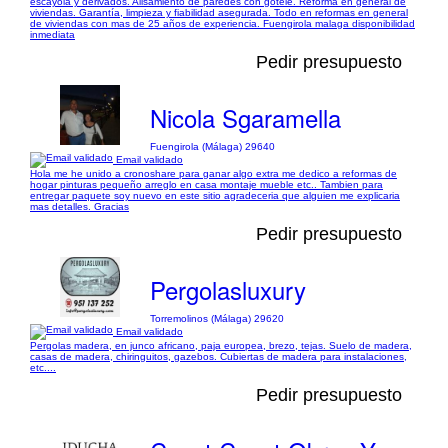
escayola y derivados. Alisamiento de paredes con gotelé. Reforma en general de
viviendas. Garantía, limpieza y fiabilidad asegurada. Todo en reformas en general
de viviendas con mas de 25 años de experiencia. Fuengirola malaga disponibilidad
inmediata
Pedir presupuesto
Nicola Sgaramella
Fuengirola (Málaga) 29640
Email validado
Hola me he unido a cronoshare para ganar algo extra me dedico a reformas de
hogar pinturas pequeño arreglo en casa montaje mueble etc.. Tambien para
entregar paquete soy nuevo en este sitio agradeceria que alguien me explicaria
mas detalles. Gracias
Pedir presupuesto
Pergolasluxury
Torremolinos (Málaga) 29620
Email validado
Pergolas madera, en junco africano, paja europea, brezo, tejas. Suelo de madera,
casas de madera, chiringuitos, gazebos. Cubiertas de madera para instalaciones,
etc....
Pedir presupuesto