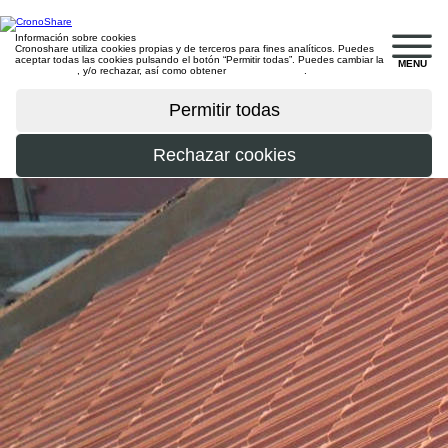
Información sobre cookies
Cronoshare utiliza cookies propias y de terceros para fines analíticos. Puedes
aceptar todas las cookies pulsando el botón “Permitir todas”. Puedes cambiar la
MENU
configuración
, y/o rechazar, así como obtener
más información
.