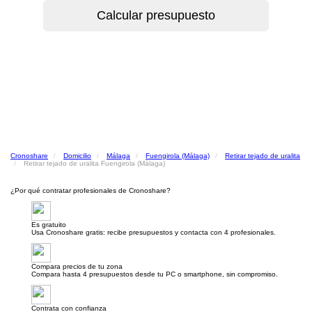
Cronoshare
Domicilio
Málaga
Fuengirola (Málaga)
Retirar tejado de uralita
Retirar tejado de uralita Fuengirola (Málaga)
¿Por qué contratar profesionales de Cronoshare?
Es gratuito
Usa Cronoshare gratis: recibe presupuestos y contacta con 4 profesionales.
Compara precios de tu zona
Compara hasta 4 presupuestos desde tu PC o smartphone, sin compromiso.
Contrata con confianza