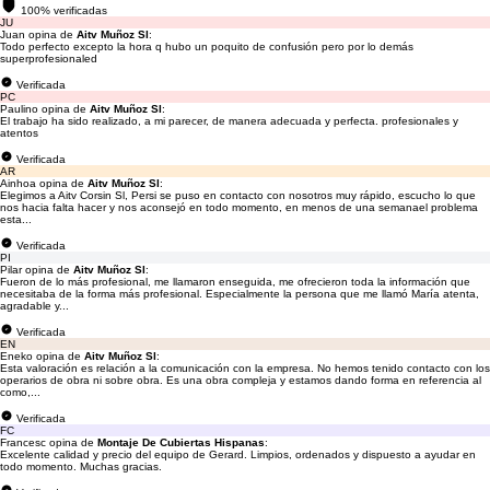
100% verificadas
JU
Juan opina de
Aitv Muñoz Sl
:
Todo perfecto excepto la hora q hubo un poquito de confusión pero por lo demás
superprofesionaled
Verificada
PC
Paulino opina de
Aitv Muñoz Sl
:
El trabajo ha sido realizado, a mi parecer, de manera adecuada y perfecta. profesionales y
atentos
Verificada
AR
Ainhoa opina de
Aitv Muñoz Sl
:
Elegimos a Aitv Corsin Sl, Persi se puso en contacto con nosotros muy rápido, escucho lo que
nos hacia falta hacer y nos aconsejó en todo momento, en menos de una semanael problema
esta...
Verificada
PI
Pilar opina de
Aitv Muñoz Sl
:
Fueron de lo más profesional, me llamaron enseguida, me ofrecieron toda la información que
necesitaba de la forma más profesional. Especialmente la persona que me llamó María atenta,
agradable y...
Verificada
EN
Eneko opina de
Aitv Muñoz Sl
:
Esta valoración es relación a la comunicación con la empresa. No hemos tenido contacto con los
operarios de obra ni sobre obra. Es una obra compleja y estamos dando forma en referencia al
como,...
Verificada
FC
Francesc opina de
Montaje De Cubiertas Hispanas
:
Excelente calidad y precio del equipo de Gerard. Limpios, ordenados y dispuesto a ayudar en
todo momento. Muchas gracias.