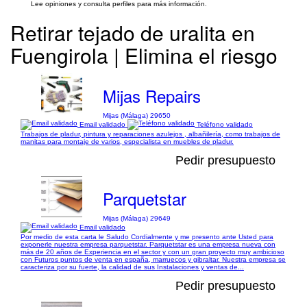
Lee opiniones y consulta perfiles para más información.
Retirar tejado de uralita en
Fuengirola | Elimina el riesgo
Mijas Repairs
Mijas (Málaga) 29650
Email validado
Teléfono validado
Trabajos de pladur, pintura y reparaciones azulejos , albañilería, como trabajos de
manitas para montaje de varios, especialista en muebles de pladur.
Pedir presupuesto
Parquetstar
Mijas (Málaga) 29649
Email validado
Por medio de esta carta le Saludo Cordialmente y me presento ante Usted para
exponerle nuestra empresa parquetstar. Parquetstar es una empresa nueva con
más de 20 años de Experiencia en el sector y con un gran proyecto muy ambicioso
con Futuros puntos de venta en españa, marruecos y gibraltar. Nuestra empresa se
caracteriza por su fuerte, la calidad de sus Instalaciones y ventas de...
Pedir presupuesto