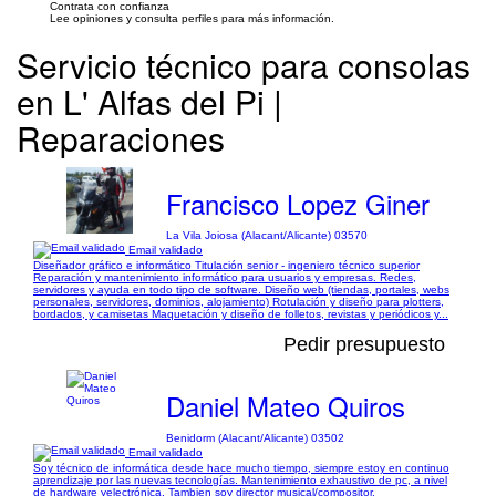
Contrata con confianza
Lee opiniones y consulta perfiles para más información.
Servicio técnico para consolas
en L' Alfas del Pi |
Reparaciones
Francisco Lopez Giner
La Vila Joiosa (Alacant/Alicante) 03570
Email validado
Diseñador gráfico e informático Titulación senior - ingeniero técnico superior
Reparación y mantenimiento informático para usuarios y empresas. Redes,
servidores y ayuda en todo tipo de software. Diseño web (tiendas, portales, webs
personales, servidores, dominios, alojamiento) Rotulación y diseño para plotters,
bordados, y camisetas Maquetación y diseño de folletos, revistas y periódicos y...
Pedir presupuesto
Daniel Mateo Quiros
Benidorm (Alacant/Alicante) 03502
Email validado
Soy técnico de informática desde hace mucho tiempo, siempre estoy en continuo
aprendizaje por las nuevas tecnologías. Mantenimiento exhaustivo de pc, a nivel
de hardware yelectrónica. Tambien soy director musical/compositor.