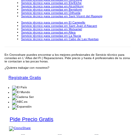
Servicio técnico para consolas en Elx/Elche
Servicio técnico para consolas en Alcoi/Alcoy
Servicio técnico para consolas en Benidorm
Servicio técnico para consolas en Orihuela
Servicio técnico para consolas en Sant Vicent del Raspeig
Servicio técnico para consolas en El Campello
Servicio técnico para consolas en Sant Joan d'Alacant
Servicio técnico para consolas en Mutxamel
Servicio técnico para consolas en Altea
Servicio técnico para consolas en La Nucia
Servicio técnico para consolas en Cabo de Las Huertas
En Cronoshare puedes encontrar a los mejores profesionales de Servicio técnico para
consolas en L' Alfas del Pi | Reparaciones. Pide precio y hasta 4 profesionales de tu zona
te contactan a las pocas horas.
¿Quieres trabajar con nosotros?
Regístrate Gratis
Pide Precio Gratis