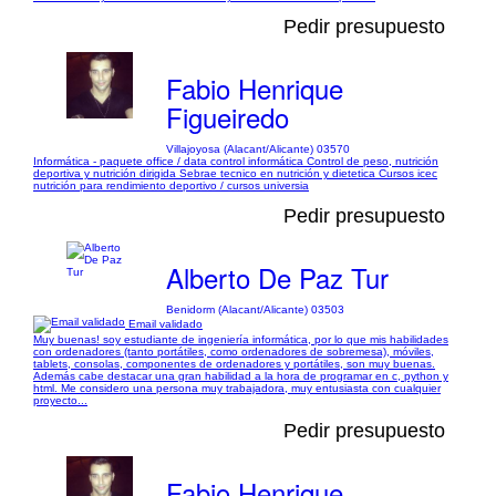
Pedir presupuesto
Fabio Henrique
Figueiredo
Villajoyosa (Alacant/Alicante) 03570
Informática - paquete office / data control informática Control de peso, nutrición
deportiva y nutrición dirigida Sebrae tecnico en nutrición y dietetica Cursos icec
nutrición para rendimiento deportivo / cursos universia
Pedir presupuesto
Alberto De Paz Tur
Benidorm (Alacant/Alicante) 03503
Email validado
Muy buenas! soy estudiante de ingeniería informática, por lo que mis habilidades
con ordenadores (tanto portátiles, como ordenadores de sobremesa), móviles,
tablets, consolas, componentes de ordenadores y portátiles, son muy buenas.
Además cabe destacar una gran habilidad a la hora de programar en c, python y
html. Me considero una persona muy trabajadora, muy entusiasta con cualquier
proyecto...
Pedir presupuesto
Fabio Henrique