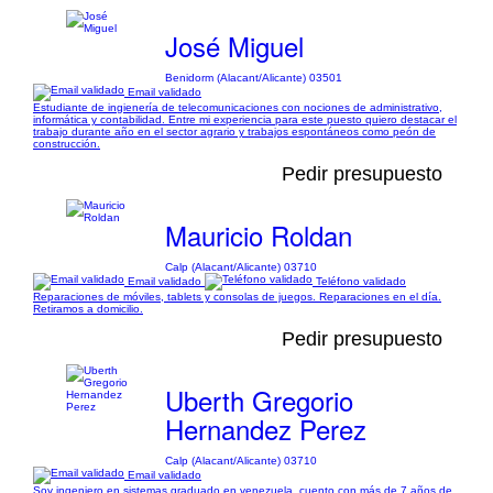
José Miguel
Benidorm (Alacant/Alicante) 03501
Email validado
Estudiante de ingienería de telecomunicaciones con nociones de administrativo,
informática y contabilidad. Entre mi experiencia para este puesto quiero destacar el
trabajo durante año en el sector agrario y trabajos espontáneos como peón de
construcción.
Pedir presupuesto
Mauricio Roldan
Calp (Alacant/Alicante) 03710
Email validado
Teléfono validado
Reparaciones de móviles, tablets y consolas de juegos. Reparaciones en el día.
Retiramos a domicilio.
Pedir presupuesto
Uberth Gregorio
Hernandez Perez
Calp (Alacant/Alicante) 03710
Email validado
Soy ingeniero en sistemas graduado en venezuela, cuento con más de 7 años de