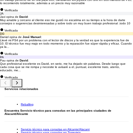
lo recomiendo totalmente, además a un precio muy razonable
Verificada
JA
Javi opina de
David
:
Muy amable y cercano al cliente eso me gustó no escatima en su tiempo a la hora de darte
consejos o sugerencias desinteresadas y sobre todo un muy buen trabajo profesional .todo 10
Verificada
DG
Daniel opina de
José Manuel
:
Llevé mi PS4 por un problema con el lector de discos y la verdad es que la experiencia fue de
10. El técnico fue muy majo en todo momento y la reparación fue súper rápida y eficaz. Cuando
ya la...
Verificada
PA
Pau opina de
David
:
Que profesional excelente es David, en serio, me ha dejado sin palabras. Desde luego que
cada cosa que se me rompa y necesite le avisaré a el, puntual, excelente trato, atento,
educado, me...
Verificada
Servicios relacionados
Reballing
Encuentra Servicio técnico para consolas en las principales ciudades de
Alacant/Alicante
Servicio técnico para consolas en Alicante/Alacant
Servicio técnico para consolas en Torrevieja