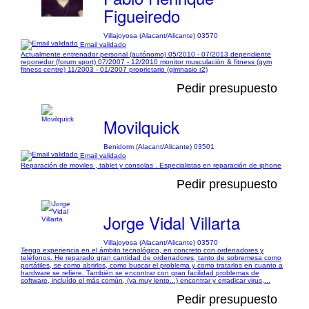
Figueiredo
Villajoyosa (Alacant/Alicante) 03570
Email validado
Actualmente entrenador personal (autónomo) 05/2010 - 07/2013 dependiente
reponedor (forum sport) 07/2007 - 12/2010 monitor musculación & fitness (gym
fitness centre) 11/2003 - 01/2007 proprietario (gimnasio r2)
Pedir presupuesto
Movilquick
Benidorm (Alacant/Alicante) 03501
Email validado
Reparación de moviles , tablet y consolas . Especialistas en reparación de iphone
Pedir presupuesto
Jorge Vidal Villarta
Villajoyosa (Alacant/Alicante) 03570
Tengo experiencia en el ámbito tecnológico, en concreto con ordenadores y
teléfonos. He reparado gran cantidad de ordenadores, tanto de sobremesa como
portátiles, se como abrirlos, como buscar el problema y como tratarlos en cuanto a
hardware se refiere. También se encontrar con gran facilidad problemas de
software, incluído el más común, (va muy lento...) encontrar y erradicar virus,...
Pedir presupuesto