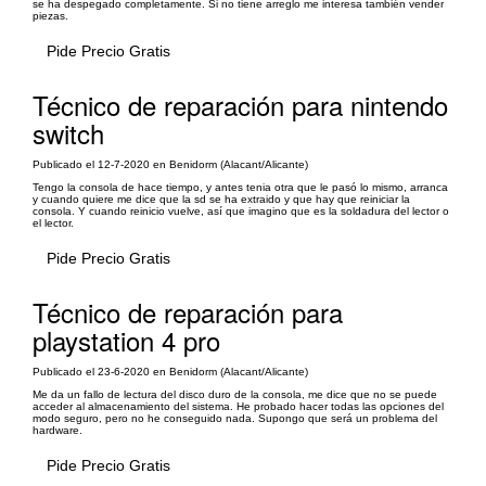
se ha despegado completamente. Si no tiene arreglo me interesa también vender
piezas.
Pide Precio Gratis
Técnico de reparación para nintendo
switch
Publicado el 12-7-2020 en Benidorm (Alacant/Alicante)
Tengo la consola de hace tiempo, y antes tenia otra que le pasó lo mismo, arranca
y cuando quiere me dice que la sd se ha extraido y que hay que reiniciar la
consola. Y cuando reinicio vuelve, así que imagino que es la soldadura del lector o
el lector.
Pide Precio Gratis
Técnico de reparación para
playstation 4 pro
Publicado el 23-6-2020 en Benidorm (Alacant/Alicante)
Me da un fallo de lectura del disco duro de la consola, me dice que no se puede
acceder al almacenamiento del sistema. He probado hacer todas las opciones del
modo seguro, pero no he conseguido nada. Supongo que será un problema del
hardware.
Pide Precio Gratis