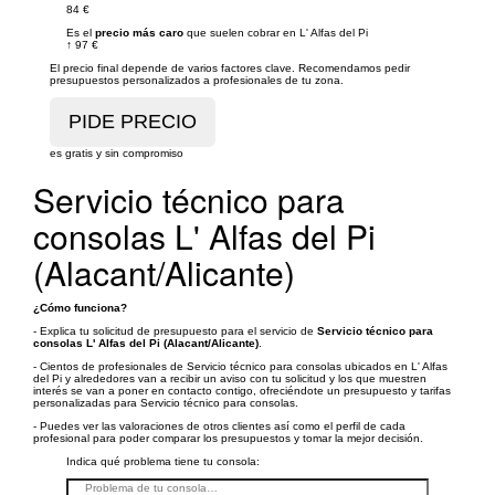
84 €
Es el
precio más caro
que suelen cobrar en L' Alfas del Pi
↑
97 €
El precio final depende de varios factores clave. Recomendamos pedir
presupuestos personalizados a profesionales de tu zona.
es gratis y sin compromiso
Servicio técnico para
consolas L' Alfas del Pi
(Alacant/Alicante)
¿Cómo funciona?
- Explica tu solicitud de presupuesto para el servicio de
Servicio técnico para
consolas L' Alfas del Pi (Alacant/Alicante)
.
- Cientos de profesionales de Servicio técnico para consolas ubicados en L' Alfas
del Pi y alrededores van a recibir un aviso con tu solicitud y los que muestren
interés se van a poner en contacto contigo, ofreciéndote un presupuesto y tarifas
personalizadas para Servicio técnico para consolas.
- Puedes ver las valoraciones de otros clientes así como el perfil de cada
profesional para poder comparar los presupuestos y tomar la mejor decisión.
Indica qué problema tiene tu consola: