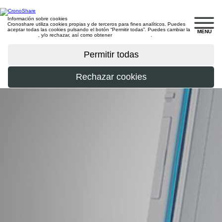
Información sobre cookies
Cronoshare utiliza cookies propias y de terceros para fines analíticos. Puedes
aceptar todas las cookies pulsando el botón “Permitir todas”. Puedes cambiar la
MENU
configuración
, y/o rechazar, así como obtener
más información
.