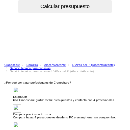
Cronoshare
Domicilio
Alacant/Alicante
L' Alfas del Pi (Alacant/Alicante)
Servicio técnico para consolas
Servicio técnico para consolas L' Alfas del Pi (Alacant/Alicante)
¿Por qué contratar profesionales de Cronoshare?
Es gratuito
Usa Cronoshare gratis: recibe presupuestos y contacta con 4 profesionales.
Compara precios de tu zona
Compara hasta 4 presupuestos desde tu PC o smartphone, sin compromiso.