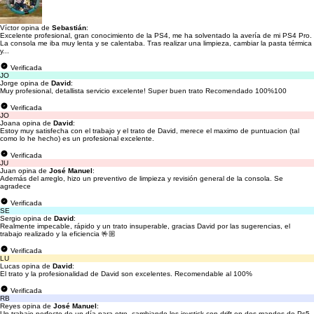
Víctor opina de
Sebastián
:
Excelente profesional, gran conocimiento de la PS4, me ha solventado la avería de mi PS4 Pro.
La consola me iba muy lenta y se calentaba. Tras realizar una limpieza, cambiar la pasta térmica
y...
Verificada
JO
Jorge opina de
David
:
Muy profesional, detallista servicio excelente! Super buen trato Recomendado 100%100
Verificada
JO
Joana opina de
David
:
Estoy muy satisfecha con el trabajo y el trato de David, merece el maximo de puntuacion (tal
como lo he hecho) es un profesional excelente.
Verificada
JU
Juan opina de
José Manuel
:
Además del arreglo, hizo un preventivo de limpieza y revisión general de la consola. Se
agradece
Verificada
SE
Sergio opina de
David
:
Realmente impecable, rápido y un trato insuperable, gracias David por las sugerencias, el
trabajo realizado y la eficiencia 🤟🏼
Verificada
LU
Lucas opina de
David
:
El trato y la profesionalidad de David son excelentes. Recomendable al 100%
Verificada
RB
Reyes opina de
José Manuel
:
Un trabajo perfecto de un día para otro, cambiando los joystick con drift en dos mandos de Ps5,