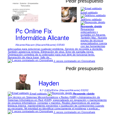
Pedir presupuesto
Email validado
1/9
Teléfono validado
Responde rápido
Pc Online Fix
Reparamos
ordenadores y
Informática Alicante
portátiles en Alicante.
También Mac. Nuestro
equipo de técnicos
especializados cuenta
Alicante/Alacant (Alacant/Alicante) 03540
con las herramientas
adecuadas para solucionar cualquier problema. Servicio de recogida a domicilio.
También asistencia remota. Eliminación de virus. Error de pantalla negra.
Optimización completa de tu ordenador para que deje de funcionar lento.
Reparación de placa base, fallo de...
1 veces contratado en Cronoshare
Pedir presupuesto
Hayden
9,7 (1)
Elx/Elche (Alacant/Alicante) 03202
Email validado
Responde rápido
Soy técnico en Sistemas Microinformáticos y Redes (SMR) y Administración de
Sistemas Informáticos en Red (ASIR), especializado en reparación y mantenimiento
de equipos informáticos, consolas y mandos. Realizo diagnósticos de averías,
limpieza interna, mantenimiento preventivo y sustitución de componentes cuando
es necesario. Mi prioridad es identificar correctamente el problema y explicar...
1 veces contratado en Cronoshare