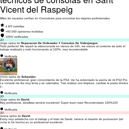
Vicent del Raspeig
Miles de usuarios confían en Cronoshare para encontrar los mejores profesionales
4.8/5 estrellas
+60.000 opiniones recibidas
100% verificadas
JO
Jorge opina de
Reparacion De Ordenador Y Consolas De Videojuegos
:
Todo perfecto! Me reparó la videoconsola en menos de 24h, me estuvo al corriente de todo el
trabajo realizado y todo funcionando al 100%, muy recomendable
Verificada
Víctor opina de
Sebastián
:
Excelente profesional, gran conocimiento de la PS4, me ha solventado la avería de mi PS4 Pro.
La consola me iba muy lenta y se calentaba. Tras realizar una limpieza, cambiar la pasta térmica
y...
Verificada
JO
Jorge opina de
David
:
Muy profesional, detallista servicio excelente! Super buen trato Recomendado 100%100
Verificada
JO
Joana opina de
David
:
Estoy muy satisfecha con el trabajo y el trato de David, merece el maximo de puntuacion (tal
como lo he hecho) es un profesional excelente.