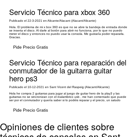
Servicio Técnico para xbox 360
Publicado el 22-3-2021 en Alicante/Alacant (Alacant/Alicante)
Hola. El problema de mi x box 360 es que no se abre la bandeja de entrada donde
se inserta el disco. Al darle al botón para abrir no funciona, por lo que no puedo
meter el disco y entonces no puedo usar la consola. Me gustaría poder repararla.
Gracias.
Pide Precio Gratis
Servicio Técnico para reparación del
conmutador de la guitarra guitar
hero ps3
Publicado el 10-12-2021 en Sant Vicent del Raspeig (Alacant/Alicante)
Hola he compra 2 guitarras para jugar al juego de guitar hero de la play3 y las
guitarras no se sincronizan con el inalambrico usb , me han comentado que puede
ser por el conmutador y quería saber si lo podéis reparar y el precio, un saludo
Pide Precio Gratis
Opiniones de clientes sobre
técnicos de consolas en Sant