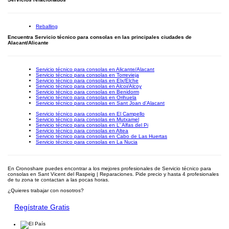
Reballing
Encuentra Servicio técnico para consolas en las principales ciudades de
Alacant/Alicante
Servicio técnico para consolas en Alicante/Alacant
Servicio técnico para consolas en Torrevieja
Servicio técnico para consolas en Elx/Elche
Servicio técnico para consolas en Alcoi/Alcoy
Servicio técnico para consolas en Benidorm
Servicio técnico para consolas en Orihuela
Servicio técnico para consolas en Sant Joan d'Alacant
Servicio técnico para consolas en El Campello
Servicio técnico para consolas en Mutxamel
Servicio técnico para consolas en L' Alfas del Pi
Servicio técnico para consolas en Altea
Servicio técnico para consolas en Cabo de Las Huertas
Servicio técnico para consolas en La Nucia
En Cronoshare puedes encontrar a los mejores profesionales de Servicio técnico para
consolas en Sant Vicent del Raspeig | Reparaciones. Pide precio y hasta 4 profesionales
de tu zona te contactan a las pocas horas.
¿Quieres trabajar con nosotros?
Regístrate Gratis