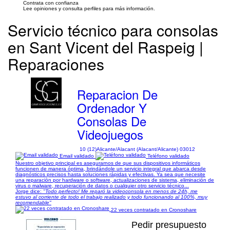
Contrata con confianza
Lee opiniones y consulta perfiles para más información.
Servicio técnico para consolas
en Sant Vicent del Raspeig |
Reparaciones
Reparacion De
Ordenador Y
Consolas De
Videojuegos
10 (12)
Alicante/Alacant (Alacant/Alicante) 03012
Email validado
Teléfono validado
Nuestro objetivo principal es asegurarnos de que sus dispositivos informáticos
funcionen de manera óptima, brindándole un servicio integral que abarca desde
diagnósticos precisos hasta soluciones rápidas y efectivas. Ya sea que necesite
una reparación por hardware o software, actualizaciones de sistema, eliminación de
virus o malware, recuperación de datos o cualquier otro servicio técnico...
Jorge dice:
"Todo perfecto! Me reparó la videoconsola en menos de 24h, me
estuvo al corriente de todo el trabajo realizado y todo funcionando al 100%, muy
recomendable"
22 veces contratado en Cronoshare
Pedir presupuesto