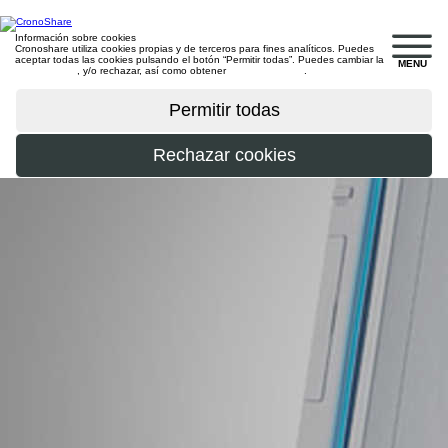
Información sobre cookies
Cronoshare utiliza cookies propias y de terceros para fines analíticos. Puedes
aceptar todas las cookies pulsando el botón “Permitir todas”. Puedes cambiar la
MENU
configuración
, y/o rechazar, así como obtener
más información
.