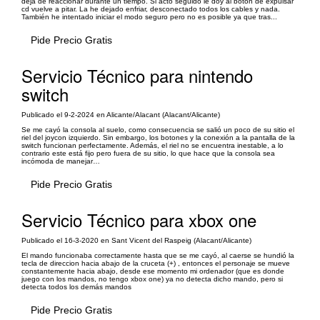
deja de reaccionar durante un tiempo. Si acto seguido le doy al botón de expulsar
cd vuelve a pitar. La he dejado enfriar, desconectado todos los cables y nada.
También he intentado iniciar el modo seguro pero no es posible ya que tras...
Pide Precio Gratis
Servicio Técnico para nintendo
switch
Publicado el 9-2-2024 en Alicante/Alacant (Alacant/Alicante)
Se me cayó la consola al suelo, como consecuencia se salió un poco de su sitio el
riel del joycon izquierdo. Sin embargo, los botones y la conexión a la pantalla de la
switch funcionan perfectamente. Además, el riel no se encuentra inestable, a lo
contrario este está fijo pero fuera de su sitio, lo que hace que la consola sea
incómoda de manejar…
Pide Precio Gratis
Servicio Técnico para xbox one
Publicado el 16-3-2020 en Sant Vicent del Raspeig (Alacant/Alicante)
El mando funcionaba correctamente hasta que se me cayó, al caerse se hundió la
tecla de direccion hacia abajo de la cruceta (+) , entonces el personaje se mueve
constantemente hacia abajo, desde ese momento mi ordenador (que es donde
juego con los mandos, no tengo xbox one) ya no detecta dicho mando, pero si
detecta todos los demás mandos
Pide Precio Gratis