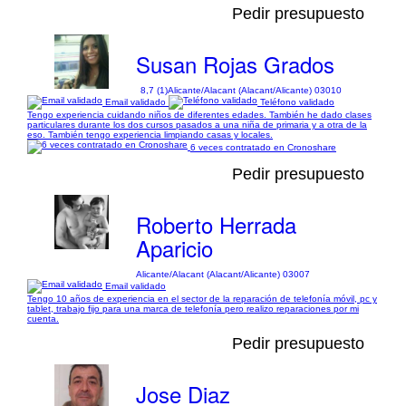
Pedir presupuesto
Susan Rojas Grados
8,7 (1)
Alicante/Alacant (Alacant/Alicante) 03010
Email validado
Teléfono validado
Tengo experiencia cuidando niños de diferentes edades. También he dado clases
particulares durante los dos cursos pasados a una niña de primaria y a otra de la
eso. También tengo experiencia limpiando casas y locales.
6 veces contratado en Cronoshare
Pedir presupuesto
Roberto Herrada
Aparicio
Alicante/Alacant (Alacant/Alicante) 03007
Email validado
Tengo 10 años de experiencia en el sector de la reparación de telefonía móvil, pc y
tablet, trabajo fijo para una marca de telefonía pero realizo reparaciones por mi
cuenta.
Pedir presupuesto
Jose Diaz