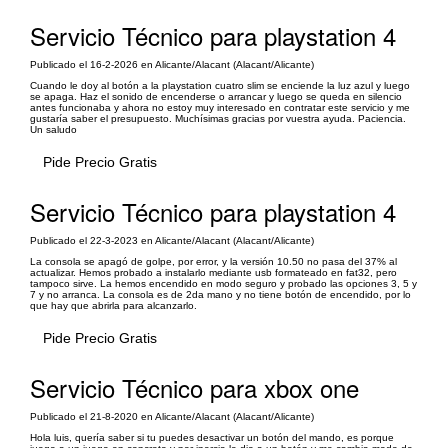
Servicio Técnico para playstation 4
Publicado el 16-2-2026 en Alicante/Alacant (Alacant/Alicante)
Cuando le doy al botón a la playstation cuatro slim se enciende la luz azul y luego
se apaga. Haz el sonido de encenderse o arrancar y luego se queda en silencio
antes funcionaba y ahora no estoy muy interesado en contratar este servicio y me
gustaría saber el presupuesto. Muchísimas gracias por vuestra ayuda. Paciencia.
Un saludo
Pide Precio Gratis
Servicio Técnico para playstation 4
Publicado el 22-3-2023 en Alicante/Alacant (Alacant/Alicante)
La consola se apagó de golpe, por error, y la versión 10.50 no pasa del 37% al
actualizar. Hemos probado a instalarlo mediante usb formateado en fat32, pero
tampoco sirve. La hemos encendido en modo seguro y probado las opciones 3, 5 y
7 y no arranca. La consola es de 2da mano y no tiene botón de encendido, por lo
que hay que abrirla para alcanzarlo.
Pide Precio Gratis
Servicio Técnico para xbox one
Publicado el 21-8-2020 en Alicante/Alacant (Alacant/Alicante)
Hola luis, quería saber si tu puedes desactivar un botón del mando, es porque