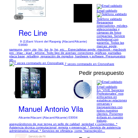
Email validado
1/6
Teléfono validado
Reparamos
ordenadores, móviles,
Rec Line
videoconsolas y
cámaras de fotos
compactas. Servicio
profesional con
9 (1)
Sant Vicent del Raspeig (Alacant/Alicante)
garantía. Todas las
03690
marcas: apple,
samsung, sony, zte, htc, bq, lg, hp, etc... Especialistas apple: macbook - macbook
pro - imac - ipad - iphone. Todo tipo de averías: conectores, gráficas, pantallas,
placa base, reballing, reparación de mojados, hardware y software. Presupuestos
sin...
7 veces contratado en Cronoshare
Pedir presupuesto
Email validado
En "VIVE Servicios
1/2
Profesionales" nos
enfocamos en
establecer relaciones
cercanas y
Manuel Antonio Vila
transparentes con
todos nuestros
clientes. Ponemos
énfasis en nuestro
Alicante/Alacant (Alacant/Alicante) 03004
trabajo,
asegurándonos de que tenga un sello de calidad, seriedad y compromiso. *
Asistencia técnica computacional, remota y presencial. * Servicio de asistencia
administrativa virtual. * Servicios de ofimática, como "transcripción...