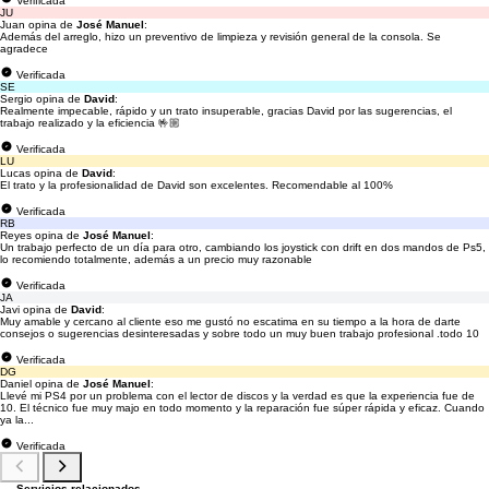
Verificada
JU
Juan opina de
José Manuel
:
Además del arreglo, hizo un preventivo de limpieza y revisión general de la consola. Se
agradece
Verificada
SE
Sergio opina de
David
:
Realmente impecable, rápido y un trato insuperable, gracias David por las sugerencias, el
trabajo realizado y la eficiencia 🤟🏼
Verificada
LU
Lucas opina de
David
:
El trato y la profesionalidad de David son excelentes. Recomendable al 100%
Verificada
RB
Reyes opina de
José Manuel
:
Un trabajo perfecto de un día para otro, cambiando los joystick con drift en dos mandos de Ps5,
lo recomiendo totalmente, además a un precio muy razonable
Verificada
JA
Javi opina de
David
:
Muy amable y cercano al cliente eso me gustó no escatima en su tiempo a la hora de darte
consejos o sugerencias desinteresadas y sobre todo un muy buen trabajo profesional .todo 10
Verificada
DG
Daniel opina de
José Manuel
:
Llevé mi PS4 por un problema con el lector de discos y la verdad es que la experiencia fue de
10. El técnico fue muy majo en todo momento y la reparación fue súper rápida y eficaz. Cuando
ya la...
Verificada
Servicios relacionados