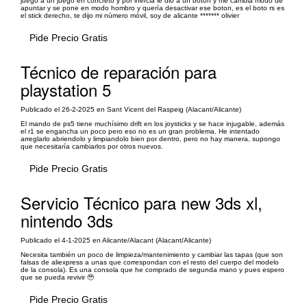
juego a un juego en concreto y por inercia le dio a un botón y me cambia modo de
apuntar y se pone en modo hombro y quería desactivar ese boton, es el boto rs es
el stick derecho, te dijo mi número móvil, soy de alicante ******* olivier
Pide Precio Gratis
Técnico de reparación para
playstation 5
Publicado el 26-2-2025 en Sant Vicent del Raspeig (Alacant/Alicante)
El mando de ps5 tiene muchísimo drift en los joysticks y se hace injugable, además
el r1 se engancha un poco pero eso no es un gran problema. He intentado
arreglarlo abriendolo y limpiandolo bien por dentro, pero no hay manera, supongo
que necesitaría cambiarlos por otros nuevos.
Pide Precio Gratis
Servicio Técnico para new 3ds xl,
nintendo 3ds
Publicado el 4-1-2025 en Alicante/Alacant (Alacant/Alicante)
Necesita también un poco de limpieza/mantenimiento y cambiar las tapas (que son
falsas de aliexpress a unas que correspondan con el resto del cuerpo del modelo
de la consola). Es una consola que he comprado de segunda mano y pues espero
que se pueda revivir 🥹
Pide Precio Gratis