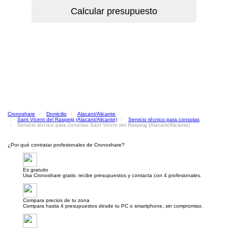
Cronoshare
Domicilio
Alacant/Alicante
Sant Vicent del Raspeig (Alacant/Alicante)
Servicio técnico para consolas
Servicio técnico para consolas Sant Vicent del Raspeig (Alacant/Alicante)
¿Por qué contratar profesionales de Cronoshare?
Es gratuito
Usa Cronoshare gratis: recibe presupuestos y contacta con 4 profesionales.
Compara precios de tu zona
Compara hasta 4 presupuestos desde tu PC o smartphone, sin compromiso.