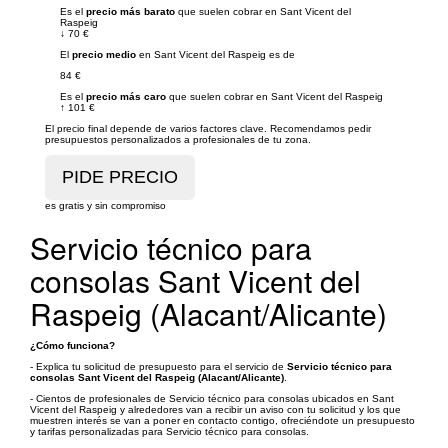
Es el
precio más barato
que suelen cobrar en Sant Vicent del
Raspeig
↓
70 €
El
precio medio
en Sant Vicent del Raspeig es de
84 €
Es el
precio más caro
que suelen cobrar en Sant Vicent del Raspeig
↑
101 €
El precio final depende de varios factores clave. Recomendamos pedir
presupuestos personalizados a profesionales de tu zona.
es gratis y sin compromiso
Servicio técnico para
consolas Sant Vicent del
Raspeig (Alacant/Alicante)
¿Cómo funciona?
- Explica tu solicitud de presupuesto para el servicio de
Servicio técnico para
consolas Sant Vicent del Raspeig (Alacant/Alicante)
.
- Cientos de profesionales de Servicio técnico para consolas ubicados en Sant
Vicent del Raspeig y alrededores van a recibir un aviso con tu solicitud y los que
muestren interés se van a poner en contacto contigo, ofreciéndote un presupuesto
y tarifas personalizadas para Servicio técnico para consolas.