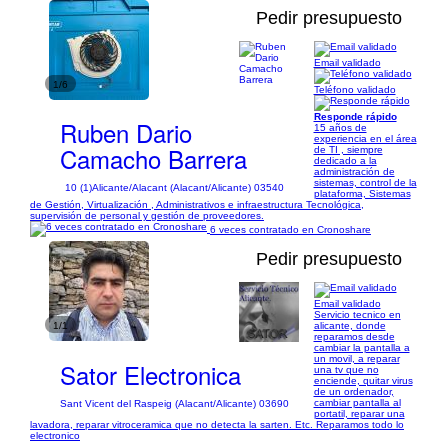
Pedir presupuesto
Email validado
1/6
Teléfono validado
Responde rápido
Ruben Dario
15 años de
experiencia en el área
Camacho Barrera
de TI , siempre
dedicado a la
administración de
sistemas, control de la
10 (1)
Alicante/Alacant (Alacant/Alicante) 03540
plataforma, Sistemas
de Gestión, Virtualización , Administrativos e infraestructura Tecnológica,
supervisión de personal y gestión de proveedores.
6 veces contratado en Cronoshare
Pedir presupuesto
Email validado
Servicio tecnico en
1/1
alicante, donde
reparamos desde
cambiar la pantalla a
un movil, a reparar
Sator Electronica
una tv que no
enciende, quitar virus
de un ordenador,
cambiar pantalla al
Sant Vicent del Raspeig (Alacant/Alicante) 03690
portatil, reparar una
lavadora, reparar vitroceramica que no detecta la sarten. Etc. Reparamos todo lo
electronico