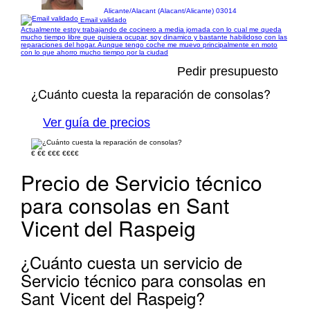
Alicante/Alacant (Alacant/Alicante) 03014
Email validado
Actualmente estoy trabajando de cocinero a media jornada con lo cual me queda
mucho tiempo libre que quisiera ocupar, soy dinamico y bastante habilidoso con las
reparaciones del hogar. Aunque tengo coche me muevo principalmente en moto
con lo que ahorro mucho tiempo por la ciudad
Pedir presupuesto
¿Cuánto cuesta la reparación de consolas?
Ver guía de precios
€
€€
€€€
€€€€
Precio de Servicio técnico
para consolas en Sant
Vicent del Raspeig
¿Cuánto cuesta un servicio de
Servicio técnico para consolas en
Sant Vicent del Raspeig?