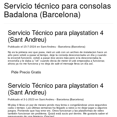
Servicio técnico para consolas
Badalona (Barcelona)
Servicio Técnico para playstation 4
(Sant Andreu)
Publicado el 15-7-2024 en Sant Andreu - Barcelona (Barcelona)
No es la primera vez que pasa, meti un usb con un archivo de instalacion hace un
año pero volvió a pasar al tiempo, deje la consola desconectada un día y cuando
la encendi funcionó, volvió a pasar dos veces más pero si la desconectaba la
encendía y le daba a "ok" cuando decia de meter el usb empezaba a funcionar,
ahora ya no me funciona y no deja de salir el mensaje lleva un día así.
Pide Precio Gratis
Servicio Técnico para playstation 4
(Sant Andreu)
Publicado el 3-1-2023 en Sant Andreu - Barcelona (Barcelona)
Mi play 4 lleva un par de meses yendo muy lenta o congelándose unos segundos
cada x tiempo. Las últimas semanas ha llegado a ratos a no dejar jugar a algunos
juegos. Poniendo que hay error etc. Otros funcionan y las plataformas de video
también funcionan sin problema. Quizá está sucio por dentro. Me gustaría saber el
presupuesto de una limpieza ¡Gracias!