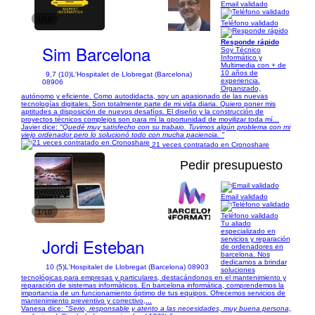
Email validado
1/18
Teléfono validado
Responde rápido
Sim Barcelona
Soy Técnico
Informático y
Multimedia con + de
10 años de
9,7 (10)
L'Hospitalet de Llobregat (Barcelona)
experiencia.
08906
Organizado,
autónomo y eficiente. Como autodidacta, soy un apasionado de las nuevas
tecnologías digitales. Son totalmente parte de mi vida diaria. Quiero poner mis
aptitudes a disposición de nuevos desafíos. El diseño y la construcción de
proyectos técnicos complejos son para mí la oportunidad de movilizar toda mí...
Javier dice:
"Quedé muy satisfecho con su trabajo. Tuvimos algún problema con mi
viejo ordenador pero lo solucionó todo con mucha paciencia. "
21 veces contratado en Cronoshare
Pedir presupuesto
Email validado
1/10
Teléfono validado
Tu aliado
especializado en
Jordi Esteban
servicios y reparación
de ordenadores en
barcelona. Nos
dedicamos a brindar
10 (5)
L'Hospitalet de Llobregat (Barcelona) 08903
soluciones
tecnológicas para empresas y particulares, destacándonos en el mantenimiento y
reparación de sistemas informáticos. En barcelona informática, comprendemos la
importancia de un funcionamiento óptimo de tus equipos. Ofrecemos servicios de
mantenimiento preventivo y correctivo,...
Vanesa dice:
"Serio, responsable y atento a las necesidades, muy buena persona,