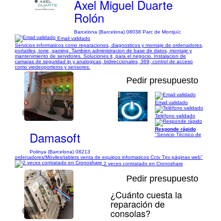
Axel Miguel Duarte
Rolón
Barcelona (Barcelona) 08038 Parc de Montjuïc
Email validado
Servicios informaticos como reparaciones, diagnosticos y montaje de ordenadores,
portatiles, torre, gaming. Tambien administracion de base de datos, montaje y
mantenimiento de servidores. Soluciones it, para el negocio. Instalacion de
camaras de seguridad ip y analogicas, bidireccionales, 369, control de acceso
como viedeoporteros y sensores.
Pedir presupuesto
Email validado
1/8
Teléfono validado
Responde rápido
Damasoft
"Servicio Técnico de
Polinya (Barcelona) 08213
ordenadores/Móviles/tablets venta de equipos informaticos Cctv Tpv páginas web"
2 veces contratado en Cronoshare
Pedir presupuesto
¿Cuánto cuesta la
reparación de
consolas?
1/4