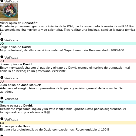
Verificada
Víctor opina de
Sebastián
:
Excelente profesional, gran conocimiento de la PS4, me ha solventado la avería de mi PS4 Pro.
La consola me iba muy lenta y se calentaba. Tras realizar una limpieza, cambiar la pasta térmica
y...
Verificada
JO
Jorge opina de
David
:
Muy profesional, detallista servicio excelente! Super buen trato Recomendado 100%100
Verificada
JO
Joana opina de
David
:
Estoy muy satisfecha con el trabajo y el trato de David, merece el maximo de puntuacion (tal
como lo he hecho) es un profesional excelente.
Verificada
JU
Juan opina de
José Manuel
:
Además del arreglo, hizo un preventivo de limpieza y revisión general de la consola. Se
agradece
Verificada
SE
Sergio opina de
David
:
Realmente impecable, rápido y un trato insuperable, gracias David por las sugerencias, el
trabajo realizado y la eficiencia 🤟🏼
Verificada
LU
Lucas opina de
David
:
El trato y la profesionalidad de David son excelentes. Recomendable al 100%