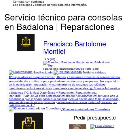
Contrata con confianza
Lee opiniones y consulta perfiles para más información.
Servicio técnico para consolas
en Badalona | Reparaciones
Francisco Bartolome
Montiel
9,5 (28)
| Barcelona (Barcelona) 08033 Torre Baró
Email validado
Teléfono validado
🛠️ Especialista en Soporte Técnico, Redes y Electrónica Ofrezco un servicio técnico
integral de alta confianza para particulares, autónomos y empresas. Me especializo
en la optimización, reparación y mantenimiento de sistemas tecnológicos,
garantizando soluciones rápidas, duraderas y profesionales. 💻 Soporte Informático
y Sistemas (PC & Mac) Diagnóstico y Reparación: Reparación de...
Izan dice:
"Fran es un gran profesional en cuanto nos pusimos en contacto vino a
examinar lo que le podía pasar a la consola y en un par de días lo ha solucionado,
además de que te va a explicando y actualizando en cada parte del proceso , en
definitiva un crack."
53 veces contratado en Cronoshare
Pedir presupuesto