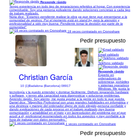
Responde rápido
Tengo experiencia en todo tipo de reparaciones referidos al hogar. Con experiencia
comprobable. Soy una persona polivalente dando soluciones concretas a cada tipo
de trabajo realizado.
Núria dice:
"Estamos pendiente realizar la obra ya que tiene que presentarse a la
comunidad de vecinos. Por el momento está en stand by, pero la atención y
profesionalidad a sido muy buena. Pendiente tomar la decisión por parte de la
comunidad"
18 veces contratado en Cronoshare
Pedir presupuesto
Email validado
1/4
Teléfono validado
Responde rápido
Christian García
Experto en
ordenadores de
sobremesa, portátiles
y sistemas operativos
10 (1)
Badalona (Barcelona) 08917
Windows. Me gusta la
tecnología y la puedo entender y dominar fácilmente. Disfruto reparando hardware
y software, y tengo alta capacidad para diagnosticar y solucionar problemas.
Aprendo rápido. Soy atento, me gusta ayudar a la gente en todo lo que pueda.
Daniel dice:
"Magnífico Profesional con unas grandes habilidades en informática y
una destreza y manejo del ordenador digno de todo elegido,persona confiable y
dando explicaciones de cada proceso en el trabajo realizado,muy buena
comunicación y amabilidad en el trato y en lacresolucion del problema por el que
acudí a él, profesional recomendado en todos los aspectos y muy confiable a la
hora de trabajar con datos personales."
1 veces contratado en Cronoshare
Pedir presupuesto