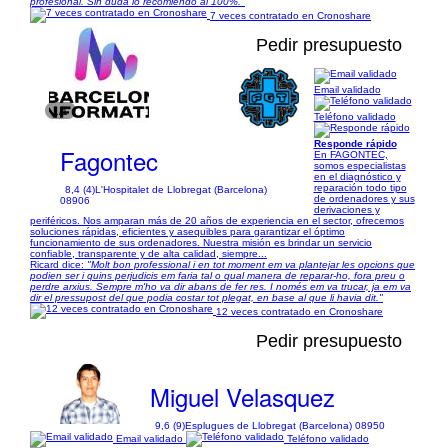
profesional. Sin duda lo recomiendo al 100%."
7 veces contratado en Cronoshare
Pedir presupuesto
Email validado
1/1
Teléfono validado
Responde rápido
Fagontec
En FAGONTEC,
somos especialistas
en el diagnóstico y
reparación todo tipo
8,4 (4)
L'Hospitalet de Llobregat (Barcelona)
de ordenadores y sus
08906
derivaciones y
periféricos. Nos amparan más de 20 años de experiencia en el sector, ofrecemos
soluciones rápidas, eficientes y asequibles para garantizar el óptimo
funcionamiento de sus ordenadores. Nuestra misión es brindar un servicio
confiable, transparente y de alta calidad, siempre...
Ricard dice:
"Molt bon professional i en tot moment em va plantejar les opcions que
podien ser i quins perjudicis em faria tal o qual manera de reparar-ho, fora preu o
perdre arxius. Sempre m'ho va dir abans de fer res. I només em va trucar, ja em va
dir el pressupost del que podia costar tot plegat, en base al que li havia dit."
12 veces contratado en Cronoshare
Pedir presupuesto
Miguel Velasquez
9,6 (9)
Esplugues de Llobregat (Barcelona) 08950
Email validado
Teléfono validado