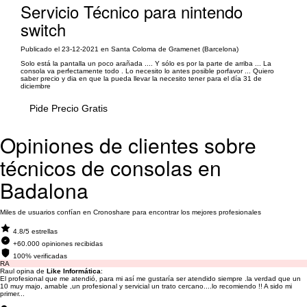
Servicio Técnico para nintendo
switch
Publicado el 23-12-2021 en Santa Coloma de Gramenet (Barcelona)
Solo está la pantalla un poco arañada .... Y sólo es por la parte de arriba ... La
consola va perfectamente todo . Lo necesito lo antes posible porfavor ... Quiero
saber precio y dia en que la pueda llevar la necesito tener para el día 31 de
diciembre
Pide Precio Gratis
Opiniones de clientes sobre
técnicos de consolas en
Badalona
Miles de usuarios confían en Cronoshare para encontrar los mejores profesionales
4.8/5 estrellas
+60.000 opiniones recibidas
100% verificadas
RA
Raul opina de
Like Informática
:
El profesional que me atendió, para mi así me gustaría ser atendido siempre .la verdad que un
10 muy majo, amable ,un profesional y servicial un trato cercano....lo recomiendo !! A sido mi
primer...