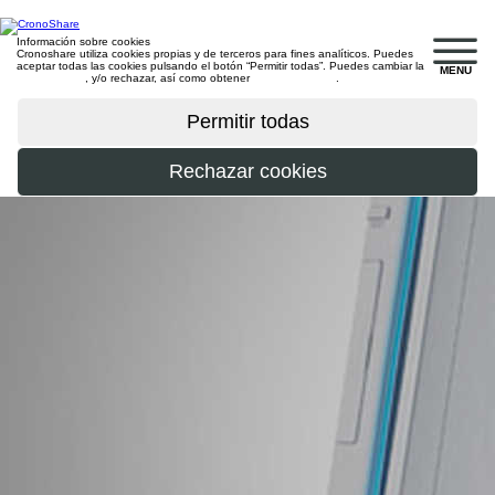
Información sobre cookies
Cronoshare utiliza cookies propias y de terceros para fines analíticos. Puedes
aceptar todas las cookies pulsando el botón “Permitir todas”. Puedes cambiar la
MENU
configuración
, y/o rechazar, así como obtener
más información
.