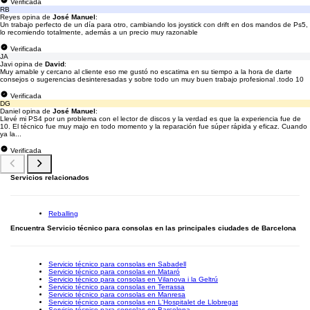
Verificada
RB
Reyes opina de
José Manuel
:
Un trabajo perfecto de un día para otro, cambiando los joystick con drift en dos mandos de Ps5,
lo recomiendo totalmente, además a un precio muy razonable
Verificada
JA
Javi opina de
David
:
Muy amable y cercano al cliente eso me gustó no escatima en su tiempo a la hora de darte
consejos o sugerencias desinteresadas y sobre todo un muy buen trabajo profesional .todo 10
Verificada
DG
Daniel opina de
José Manuel
:
Llevé mi PS4 por un problema con el lector de discos y la verdad es que la experiencia fue de
10. El técnico fue muy majo en todo momento y la reparación fue súper rápida y eficaz. Cuando
ya la...
Verificada
Servicios relacionados
Reballing
Encuentra Servicio técnico para consolas en las principales ciudades de Barcelona
Servicio técnico para consolas en Sabadell
Servicio técnico para consolas en Mataró
Servicio técnico para consolas en Vilanova i la Geltrú
Servicio técnico para consolas en Terrassa
Servicio técnico para consolas en Manresa
Servicio técnico para consolas en L'Hospitalet de Llobregat
Servicio técnico para consolas en Barcelona