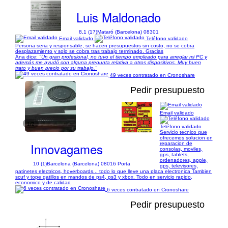
Luis Maldonado
8,1 (17)
Mataró (Barcelona) 08301
Email validado
Teléfono validado
Persona seria y responsable, se hacen presupuestos sin costo, no se cobra
desplazamiento y solo se cobra tras trabajo terminado. Gracias
Ana dice:
"Un gran profesional, no tuvo el tiempo empleado para arreglar mi PC y
además me ayudó con alguna pregunta relativa a otros dispositivos. Muy buen
trato y buen precio por su trabajo."
49 veces contratado en Cronoshare
Pedir presupuesto
Email validado
1/2
Teléfono validado
Servicio tecnico que
ofrecemos solucion en
Innovagames
reparacion de
consolas, moviles,
gps, tablets,
ordenadores, apple,
10 (1)
Barcelona (Barcelona) 08016 Porta
gps, televisores,
patinetes electricos, hoverboards... todo lo que lleve una placa electronica Tambien
scuf y tope gatillos en mandos de ps4, ps3 y xbox. Todo en servicio rapido,
economico y de calidad
6 veces contratado en Cronoshare
Pedir presupuesto