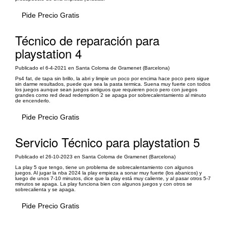
Pide Precio Gratis
Técnico de reparación para
playstation 4
Publicado el 6-4-2021 en Santa Coloma de Gramenet (Barcelona)
Ps4 fat, de tapa sin brillo, la abri y limpie un poco por encima hace poco pero sigue
sin darme resultados, puede que sea la pasta termica. Suena muy fuerte con todos
los juegos aunque sean juegos antiguos que requieren poco pero con juegos
grandes como red dead redemption 2 se apaga por sobrecalentamiento al minuto
de encenderlo.
Pide Precio Gratis
Servicio Técnico para playstation 5
Publicado el 26-10-2023 en Santa Coloma de Gramenet (Barcelona)
La play 5 que tengo, tiene un problema de sobrecalentamiento con algunos
juegos. Al jugar la nba 2024 la play empieza a sonar muy fuerte (los abanicos) y
luego de unos 7-10 minutos, dice que la play está muy caliente, y al pasar otros 5-7
minutos se apaga. La play funciona bien con algunos juegos y con otros se
sobrecalienta y se apaga.
Pide Precio Gratis