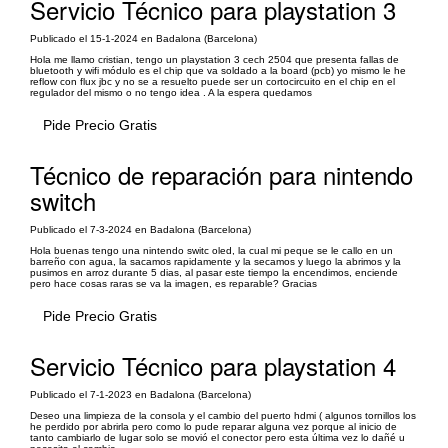
Servicio Técnico para playstation 3
Publicado el 15-1-2024 en Badalona (Barcelona)
Hola me llamo cristian, tengo un playstation 3 cech 2504 que presenta fallas de
bluetooth y wifi módulo es el chip que va soldado a la board (pcb) yo mismo le he
reflow con flux jbc y no se a resuelto puede ser un cortocircuito en el chip en el
regulador del mismo o no tengo idea . A la espera quedamos
Pide Precio Gratis
Técnico de reparación para nintendo
switch
Publicado el 7-3-2024 en Badalona (Barcelona)
Hola buenas tengo una nintendo switc oled, la cual mi peque se le callo en un
barreño con agua, la sacamos rapidamente y la secamos y luego la abrimos y la
pusimos en arroz durante 5 dias, al pasar este tiempo la encendimos, enciende
pero hace cosas raras se va la imagen, es reparable? Gracias
Pide Precio Gratis
Servicio Técnico para playstation 4
Publicado el 7-1-2023 en Badalona (Barcelona)
Deseo una limpieza de la consola y el cambio del puerto hdmi ( algunos tornillos los
he perdido por abrirla pero como lo pude reparar alguna vez porque al inicio de
tanto cambiarlo de lugar solo se movió el conector pero esta última vez lo dañé u