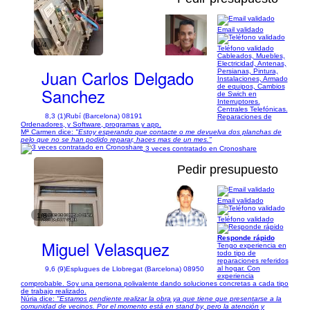
Email validado
1/4
Teléfono validado
Cableados, Muebles,
Electricidad, Antenas,
Juan Carlos Delgado
Persianas, Pintura,
Instalaciones, Armado
de equipos, Cambios
Sanchez
de Swich en
Interruptores.
Centrales Telefónicas.
8,3 (1)
Rubí (Barcelona) 08191
Reparaciones de
Ordenadores, y Software, programas y app.
Mª Carmen dice:
"Estoy esperando que contacte o me devuelva dos planchas de
pelo que no se han podido reparar, haces mas de un mes."
3 veces contratado en Cronoshare
Pedir presupuesto
Email validado
1/8
Teléfono validado
Responde rápido
Miguel Velasquez
Tengo experiencia en
todo tipo de
reparaciones referidos
al hogar. Con
9,6 (9)
Esplugues de Llobregat (Barcelona) 08950
experiencia
comprobable. Soy una persona polivalente dando soluciones concretas a cada tipo
de trabajo realizado.
Núria dice:
"Estamos pendiente realizar la obra ya que tiene que presentarse a la
comunidad de vecinos. Por el momento está en stand by, pero la atención y