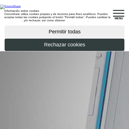
Información sobre cookies
Cronoshare utiliza cookies propias y de terceros para fines analíticos. Puedes
aceptar todas las cookies pulsando el botón “Permitir todas”. Puedes cambiar la
MENU
configuración
, y/o rechazar, así como obtener
más información
.