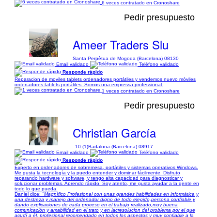
6 veces contratado en Cronoshare
Pedir presupuesto
Ameer Traders Slu
Santa Perpètua de Mogoda (Barcelona) 08130
Email validado
Teléfono validado
Responde rápido
Reparacion de moviles tablets ordenadores portátiles y vendemos nuevo móviles
ordenadores tablets portátiles. Somos una empressa professional.
1 veces contratado en Cronoshare
Pedir presupuesto
Christian García
10 (1)
Badalona (Barcelona) 08917
Email validado
Teléfono validado
Responde rápido
Experto en ordenadores de sobremesa, portátiles y sistemas operativos Windows.
Me gusta la tecnología y la puedo entender y dominar fácilmente. Disfruto
reparando hardware y software, y tengo alta capacidad para diagnosticar y
solucionar problemas. Aprendo rápido. Soy atento, me gusta ayudar a la gente en
todo lo que pueda.
Daniel dice:
"Magnífico Profesional con unas grandes habilidades en informática y
una destreza y manejo del ordenador digno de todo elegido,persona confiable y
dando explicaciones de cada proceso en el trabajo realizado,muy buena
comunicación y amabilidad en el trato y en lacresolucion del problema por el que
acudí a él, profesional recomendado en todos los aspectos y muy confiable a la