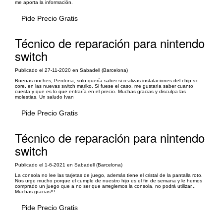
me aporta la información.
Pide Precio Gratis
Técnico de reparación para nintendo
switch
Publicado el 27-11-2020 en Sabadell (Barcelona)
Buenas noches, Perdona, solo quería saber si realizas instalaciones del chip sx
core, en las nuevas switch mariko. Si fuese el caso, me gustaría saber cuanto
cuesta y que es lo que entraría en el precio. Muchas gracias y disculpa las
molestias. Un saludo Ivan
Pide Precio Gratis
Técnico de reparación para nintendo
switch
Publicado el 1-6-2021 en Sabadell (Barcelona)
La consola no lee las tarjetas de juego, además tiene el cristal de la pantalla roto.
Nos urge mucho porque el cumple de nuestro hijo es el fin de semana y le hemos
comprado un juego que a no ser que arreglemos la consola, no podrá utilizar...
Muchas gracias!!!
Pide Precio Gratis