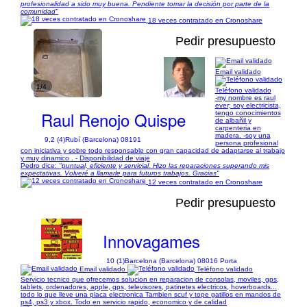
profesionalidad a sido muy buena. Pendiente tomar la decisión por parte de la
comunidad"
18 veces contratado en Cronoshare
Pedir presupuesto
Email validado
1/4
Teléfono validado
-my nombre es raul
ever; soy electricista,
Raul Renojo Quispe
tengo conocimientos
de albañil y
carpenteria en
madera. -soy una
9,2 (4)
Rubí (Barcelona) 08191
persona profesional
con iniciativa y sobre todo responsable con gran capacidad de adaptarse al trabajo
y muy dinamico . - Disponibilidad de viaje
Pedro dice:
"puntual, eficiente y servicial. Hizo las reparaciones superando mis
expectativas. Volveré a llamarle para futuros trabajos. Gracias"
12 veces contratado en Cronoshare
Pedir presupuesto
Innovagames
10 (1)
Barcelona (Barcelona) 08016 Porta
Email validado
Teléfono validado
Servicio tecnico que ofrecemos solucion en reparacion de consolas, moviles, gps,
tablets, ordenadores, apple, gps, televisores, patinetes electricos, hoverboards...
todo lo que lleve una placa electronica Tambien scuf y tope gatillos en mandos de
ps4, ps3 y xbox. Todo en servicio rapido, economico y de calidad