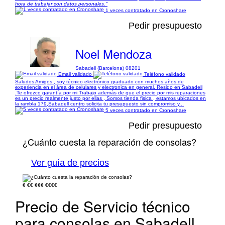
hora de trabajar con datos personales."
1 veces contratado en Cronoshare
Pedir presupuesto
Noel Mendoza
Sabadell (Barcelona) 08201
Email validado
Teléfono validado
Saludos Amigos , soy técnico electrónico graduado con muchos años de
experiencia en el área de celulares y electronica en general. Resido en Sabadell
.Te ofrezco garantía por mi Trabajo además de que el precio por mis reparaciones
es un precio realmente justo por ellas , Somos tienda fisica , estamos ubicados en
la rambla 179,Sabadell centro solicita tu presupuesto sin compromiso y...
5 veces contratado en Cronoshare
Pedir presupuesto
¿Cuánto cuesta la reparación de consolas?
Ver guía de precios
€
€€
€€€
€€€€
Precio de Servicio técnico
para consolas en Sabadell