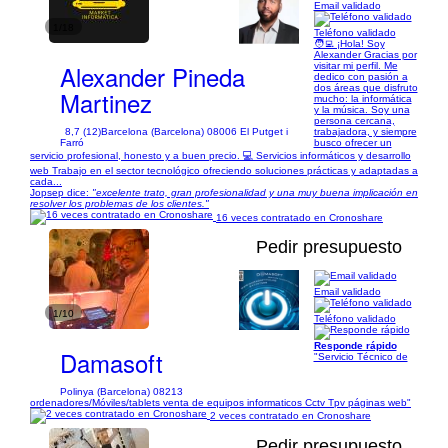
Email validado
1/18
Teléfono validado
🧑‍💻 ¡Hola! Soy
Alexander Gracias por
Alexander Pineda
visitar mi perfil. Me
dedico con pasión a
dos áreas que disfruto
Martinez
mucho: la informática
y la música. Soy una
persona cercana,
8,7 (12)
Barcelona (Barcelona) 08006 El Putget i
trabajadora, y siempre
Farró
busco ofrecer un
servicio profesional, honesto y a buen precio. 💻 Servicios informáticos y desarrollo
web Trabajo en el sector tecnológico ofreciendo soluciones prácticas y adaptadas a
cada...
Jopsep dice:
"excelente trato, gran profesionalidad y una muy buena implicación en
resolver los problemas de los clientes."
16 veces contratado en Cronoshare
Pedir presupuesto
Email validado
1/10
Teléfono validado
Responde rápido
Damasoft
"Servicio Técnico de
Polinya (Barcelona) 08213
ordenadores/Móviles/tablets venta de equipos informaticos Cctv Tpv páginas web"
2 veces contratado en Cronoshare
Pedir presupuesto