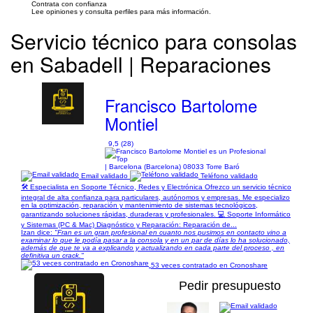
Contrata con confianza
Lee opiniones y consulta perfiles para más información.
Servicio técnico para consolas
en Sabadell | Reparaciones
Francisco Bartolome
Montiel
9,5 (28)
| Barcelona (Barcelona) 08033 Torre Baró
Email validado
Teléfono validado
🛠️ Especialista en Soporte Técnico, Redes y Electrónica Ofrezco un servicio técnico
integral de alta confianza para particulares, autónomos y empresas. Me especializo
en la optimización, reparación y mantenimiento de sistemas tecnológicos,
garantizando soluciones rápidas, duraderas y profesionales. 💻 Soporte Informático
y Sistemas (PC & Mac) Diagnóstico y Reparación: Reparación de...
Izan dice:
"Fran es un gran profesional en cuanto nos pusimos en contacto vino a
examinar lo que le podía pasar a la consola y en un par de días lo ha solucionado,
además de que te va a explicando y actualizando en cada parte del proceso , en
definitiva un crack."
53 veces contratado en Cronoshare
Pedir presupuesto