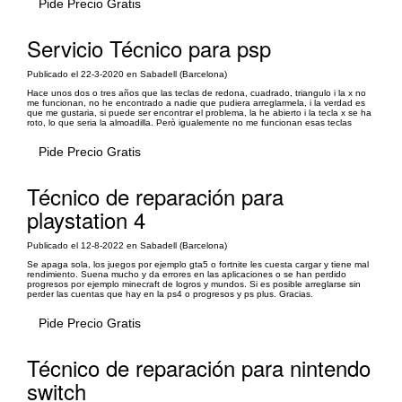
Pide Precio Gratis
Servicio Técnico para psp
Publicado el 22-3-2020 en Sabadell (Barcelona)
Hace unos dos o tres años que las teclas de redona, cuadrado, triangulo i la x no
me funcionan, no he encontrado a nadie que pudiera arreglarmela, i la verdad es
que me gustaria, si puede ser encontrar el problema, la he abierto i la tecla x se ha
roto, lo que seria la almoadilla. Però igualemente no me funcionan esas teclas
Pide Precio Gratis
Técnico de reparación para
playstation 4
Publicado el 12-8-2022 en Sabadell (Barcelona)
Se apaga sola, los juegos por ejemplo gta5 o fortnite les cuesta cargar y tiene mal
rendimiento. Suena mucho y da errores en las aplicaciones o se han perdido
progresos por ejemplo minecraft de logros y mundos. Si es posible arreglarse sin
perder las cuentas que hay en la ps4 o progresos y ps plus. Gracias.
Pide Precio Gratis
Técnico de reparación para nintendo
switch