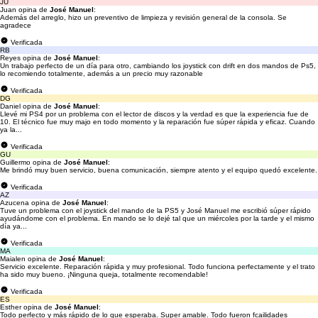
JU
Juan opina de
José Manuel
:
Además del arreglo, hizo un preventivo de limpieza y revisión general de la consola. Se
agradece
Verificada
RB
Reyes opina de
José Manuel
:
Un trabajo perfecto de un día para otro, cambiando los joystick con drift en dos mandos de Ps5,
lo recomiendo totalmente, además a un precio muy razonable
Verificada
DG
Daniel opina de
José Manuel
:
Llevé mi PS4 por un problema con el lector de discos y la verdad es que la experiencia fue de
10. El técnico fue muy majo en todo momento y la reparación fue súper rápida y eficaz. Cuando
ya la...
Verificada
GU
Guillermo opina de
José Manuel
:
Me brindó muy buen servicio, buena comunicación, siempre atento y el equipo quedó excelente.
Verificada
AZ
Azucena opina de
José Manuel
:
Tuve un problema con el joystick del mando de la PS5 y José Manuel me escribió súper rápido
ayudándome con el problema. En mando se lo dejé tal que un miércoles por la tarde y el mismo
día ya...
Verificada
MA
Maialen opina de
José Manuel
:
Servicio excelente. Reparación rápida y muy profesional. Todo funciona perfectamente y el trato
ha sido muy bueno. ¡Ninguna queja, totalmente recomendable!
Verificada
ES
Esther opina de
José Manuel
:
Todo perfecto y más rápido de lo que esperaba. Super amable. Todo fueron fcailidades