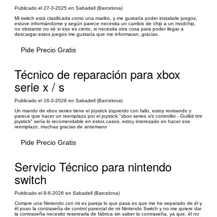
Publicado el 27-3-2025 en Sabadell (Barcelona)
Mi switch está clasificada como una mariko, y me gustaría poder instalarle juegos,
estuve informándome y según parece necesita un cambio de chip a un modchip,
no obstante no sé si eso es cierto, si necesita otra cosa para poder llegar a
descargar estos juegos me gustaría que me informaran, gracias.
Pide Precio Gratis
Técnico de reparación para xbox
serie x / s
Publicado el 16-3-2026 en Sabadell (Barcelona)
Un mando de xbox series tiene el joystick izquierdo con fallo, estoy revisando y
parece que hacer un reemplazo por el joystick "xbox series x/s controller - Gulikit tmr
joystick" sería lo recomendable en estos casos, estoy interesado en hacer ese
reemplazo, muchas gracias de antemano
Pide Precio Gratis
Servicio Técnico para nintendo
switch
Publicado el 8-6-2026 en Sabadell (Barcelona)
Compre una Nintendo con mi ex pareja lo que pasa es que me he separado de él y
él puso la contraseña de control parental de mi Nintendo Switch y no me quiere dar
la contraseña necesito resetearla de fábrica sin saber la contraseña, ya que, él no