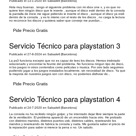
Publicado el 13-1-2020 en Sabadell (Barcelona)
Hola muy buenas , tengo el siguiente problema con mi xbox one x, y es que no
quiere leer ningún disco que le inserte , aunque el disco esté dentro de la consola
la pantalla de inicio me sigue pidiendo ie inserte el disco , aunque el disco ya esté
dentro de la consola , y es lo mismo con el resto de los discos , no carga la lectura
no reconoce los discos y quisiera saber que consejo me puedan...
Pide Precio Gratis
Servicio Técnico para playstation 3
Publicado el 27-8-2024 en Sabadell (Barcelona)
La ps3 funciona excepto que no es capaz de lees los discos. Hemos intdntado
solucionarlo y encontrar la feunte del problema. No funciona ningun tipo de disco,
ni los juegos ni otros contenidos como peliculas o musica. Por otro lado seguimos
pudiendo jugar a los juegos instalados localmente, sin necesidad de disco. Ya que
la mayoria de nuestros juegos son con disco, no podemos disfrutar de...
Pide Precio Gratis
Servicio Técnico para playstation 4
Publicado el 24-7-2020 en Sabadell (Barcelona)
La consola no ha recibido ningún golpe, y he intentado dejar libre siempre la parte
de la ventilación. El problema apareció de un encendido hacia otro. He probado
con distintos mandos, distintos puertos usb, distintos cables, reseteando los
mandos y reseteando de fabrica la consola y nada. Me gustaría saber el precio de
la reparación para saber si merece la pena o no. Un saludo.