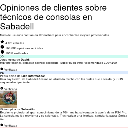
Opiniones de clientes sobre
técnicos de consolas en
Sabadell
Miles de usuarios confían en Cronoshare para encontrar los mejores profesionales
4.8/5 estrellas
+60.000 opiniones recibidas
100% verificadas
JO
Jorge opina de
David
:
Muy profesional, detallista servicio excelente! Super buen trato Recomendado 100%100
Verificada
PE
Pedro opina de
Like Informática
:
Hola soy Pedro, de Sabadell Ami me an alludado mucho con las dudas que e tenido, y ISON
muy amable i paciente
Verificada
Víctor opina de
Sebastián
:
Excelente profesional, gran conocimiento de la PS4, me ha solventado la avería de mi PS4 Pro.
La consola me iba muy lenta y se calentaba. Tras realizar una limpieza, cambiar la pasta térmica
y...
Verificada