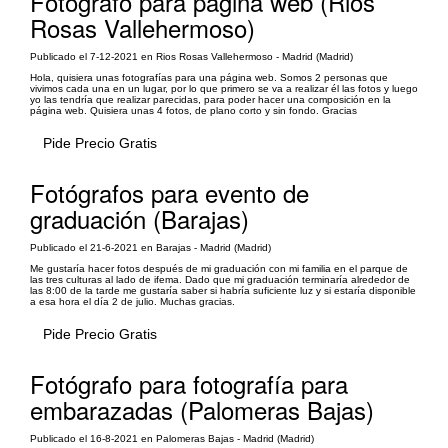
Fotógrafo para pagina web (Rios
Rosas Vallehermoso)
Publicado el 7-12-2021 en Rios Rosas Vallehermoso - Madrid (Madrid)
Hola, quisiera unas fotografías para una página web. Somos 2 personas que
vivimos cada una en un lugar, por lo que primero se va a realizar él las fotos y luego
yo las tendría que realizar parecidas, para poder hacer una composición en la
página web. Quisiera unas 4 fotos, de plano corto y sin fondo. Gracias
Pide Precio Gratis
Fotógrafos para evento de
graduación (Barajas)
Publicado el 21-6-2021 en Barajas - Madrid (Madrid)
Me gustaría hacer fotos después de mi graduación con mi familia en el parque de
las tres culturas al lado de ifema. Dado que mi graduación terminaría alrededor de
las 8:00 de la tarde me gustaría saber si habría suficiente luz y si estaría disponible
a esa hora el día 2 de julio. Muchas gracias.
Pide Precio Gratis
Fotógrafo para fotografía para
embarazadas (Palomeras Bajas)
Publicado el 16-8-2021 en Palomeras Bajas - Madrid (Madrid)