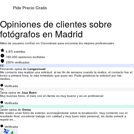
Pide Precio Gratis
Opiniones de clientes sobre
fotógrafos en Madrid
Miles de usuarios confían en Cronoshare para encontrar los mejores profesionales
4.8/5 estrellas
+60.000 opiniones recibidas
100% verificadas
FE
Fernando opina de
Langavisual
:
Me contacto tras realizar una solicitud, al ser fin de semana cuando la realice, el contacto fue el
lunes a primera hora, lo más inmediato que puso ser. Pude gestionar la solicitud por mis
medios...
Verificada
TA
Tania opina de
Jazz Buen
:
Muy buenas fotos, el trato con el cliente es muy bueno y es un profesional
Verificada
JA
Javier opina de
Gema
:
Me realizo unas fotos de exterior, aconsejándome sobre la localización, muy contento con el
resultado final, excelente trabajo con calidad y muy buen trato personal, sin duda volveré a
repetir en...
Verificada