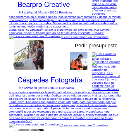
Bearpro Creative
joven y amante del
mundo audiovisual,
después de varios
años en el sector,
9,3 (1)
Madrid (Madrid) 28001 Recoletos
decidimos
especializarnos en el mundo bodas, nos sentimos muy cómodos y desde el minuto
uno supimos que habíamos llegado para quedarnos. Te asesoramos desde el
minuto uno en todas tus dudas. No somos los clásicos fotógrafos ni videógrafos,
tenemos una visión moderna de captar los...
Diana dice:
"Mi valoración es por la experiencia de conocerlos, y la primera
entrevista. Sobre el trabajo aun no ha tenido lugar el evento. Gracias"
5 veces contratado en Cronoshare
Pedir presupuesto
Email validado
1/10
Teléfono validado
Guzmán de
céspedes, es el
Céspedes Fotografía
fotógrafo profesional
que estará junto a
vosotros para no
perderse ningún
9,5 (2)
Madrid (Madrid) 28028 Guindalera
detalle. En definitiva,
lo que captura guzmán es la pasión por el amor, la pasión por las personas y, en
definitiva, la pasión por la vida. Dedicando su vida en cuerpo y alma a la fotografía,
su objetivo es sacar a la luz lo mejor de cada persona a través de la fotografía.
Laura dice:
"Contamos con guzmán como fotógrafo para nuestra boda por que
buscábamos unas fotos profesionales, elegantes, y sobre todo naturales, como
recuerdo de nuestro gran día. A pesar de haber visto trabajos suyos nos
sorprendió todos los momentos que fue capaz de captar y quedamos muy
contentos. Guzmán se gano nuestra confianza desde el primer momento en que
nos hizo una entrevista explicándonos todos los detalles y resolviendo todas
nuestras dudas."
5 veces contratado en Cronoshare