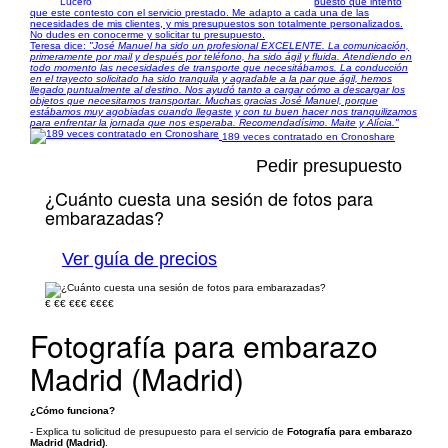
Lucero
puesto que intento
que este contesto con el servicio prestado. Me adapto a cada una de las
necesidades de mis clientes, y mis presupuestos son totalmente personalizados.
No dudes en conocerme y solicitar tu presupuesto.
Teresa dice:
"José Manuel ha sido un profesional EXCELENTE. La comunicación,
primeramente por mail y después por teléfono, ha sido ágil y fluida. Atendiendo en
todo momento las necesidades de transporte que necesitábamos. La conducción
en el trayecto solicitado ha sido tranquila y agradable a la par que ágil, hemos
llegado puntualmente al destino. Nos ayudó tanto a cargar cómo a descargar los
objetos que necesitamos transportar. Muchas gracias José Manuel, porque
estábamos muy agobiadas cuando llegaste y con tu buen hacer nos tranquilizamos
para enfrentar la jornada que nos esperaba. Recomendadísimo. Maite y Alícia."
189 veces contratado en Cronoshare
Pedir presupuesto
¿Cuánto cuesta una sesión de fotos para
embarazadas?
Ver guía de precios
€
€€
€€€
€€€€
Fotografía para embarazo
Madrid (Madrid)
¿Cómo funciona?
- Explica tu solicitud de presupuesto para el servicio de
Fotografía para embarazo
Madrid (Madrid)
.