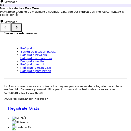
Verificada
MA
Mar opina de
Las Tres Erres
:
Muy rápido atendiendo y siempre disponible para atender inquietudes, hemos contratado la
sesión con él .
Verificada
Servicios relacionados
Fotógrafos
Sesión de fotos en pareja
Fotografía newborn
Fotógrafo de mascotas
Fotografía familiar
Fotógrafo boudoir
Fotógrafo Smash Cake
Fotografía para bebés
En Cronoshare puedes encontrar a los mejores profesionales de Fotografía de embarazo
en Madrid | Sesiones premamá. Pide precio y hasta 4 profesionales de tu zona te
contactan a las pocas horas.
¿Quieres trabajar con nosotros?
Regístrate Gratis