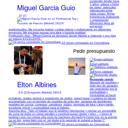
contenido desde hace
Miguel Garcia Guio
7 años, videos y fotos
de viajes, videoclips,
videobooks entre
otras cosas. Tengo
10 (2)
experiencia realizando
|
y organizando
diferentes tipos de
Pozuelo de Alarcón (Madrid) 28224
proyectos
audiovisuales. Me encanta grabar y editar videos y embarcarme en diferentes
proyectos. Me encanta pensar una idea y hacerla realidad
Purificación dice:
"Miguel García se desplazó desde Madrid a Valencia y nos hizo
un trabajo EXCELENTE."
14 veces contratado en Cronoshare
Pedir presupuesto
Email validado
1/8
Teléfono validado
Responde rápido
Elton Albines
Montaje de muebles y
todo tipo de armarios,
me caracterizó por la
puntualidad y
9,9 (22)
Leganés (Madrid) 28915
honestidad al hacer
mi trabajo. realizo pintura e instalación de vinilos, papel mural y cuadros en lienzo
acompañado con el montaje de muebles de todo tipo, armarios de dormitorios,
muebles de cocina, comodas, zapateros, toldos, pergolas de ikea y leory merlin.
excelente precio y puntualidad para el trabajo.
Arancha dice:
"Hizo el trabajo que le pedimos (desmontar y montar un convertible
de cuna de bebe en cama mesillas y escritorio)super rápido y bien ...y luego le
pedimos que nos mirara otra cosa (la mampara del baño)y hasta que no la arreglo
no se fue ,super bien con el ,sin duda si lo necesito le volveré a llamar !!"
30 veces contratado en Cronoshare