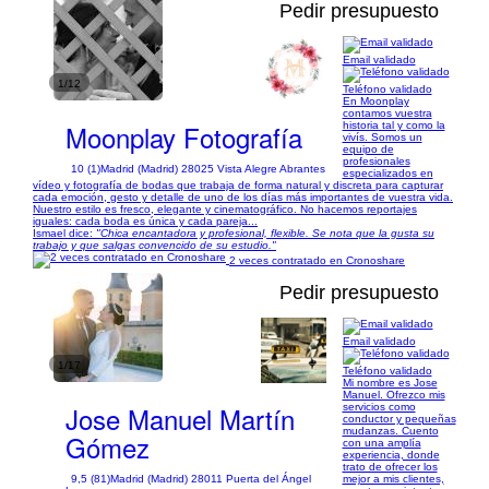
Pedir presupuesto
Email validado
1/12
Teléfono validado
En Moonplay
contamos vuestra
Moonplay Fotografía
historia tal y como la
vivís. Somos un
equipo de
profesionales
10 (1)
Madrid (Madrid) 28025 Vista Alegre Abrantes
especializados en
vídeo y fotografía de bodas que trabaja de forma natural y discreta para capturar
cada emoción, gesto y detalle de uno de los días más importantes de vuestra vida.
Nuestro estilo es fresco, elegante y cinematográfico. No hacemos reportajes
iguales: cada boda es única y cada pareja...
Ismael dice:
"Chica encantadora y profesional, flexible. Se nota que la gusta su
trabajo y que salgas convencido de su estudio."
2 veces contratado en Cronoshare
Pedir presupuesto
Email validado
1/17
Teléfono validado
Mi nombre es Jose
Manuel. Ofrezco mis
Jose Manuel Martín
servicios como
conductor y pequeñas
mudanzas. Cuento
Gómez
con una amplía
experiencia, donde
trato de ofrecer los
9,5 (81)
Madrid (Madrid) 28011 Puerta del Ángel
mejor a mis clientes,