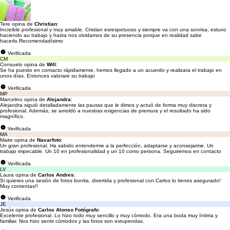
Tere opina de
Christian
:
Increible profesional y muy amable. Cristian esrespetuoso y siempre va con una sonrisa; estuvo
haciendo au trabajo y hasta nos olvidamos de su presencia porque en realidad sabe
hacerlo.Recomendadísimo
Verificada
CM
Consuelo opina de
Will
:
Se ha puesto en contacto rápidamente, hemos llegado a un acuerdo y realizara el trabajo en
unos días. Entonces valorare su trabajo
Verificada
MP
Marcelino opina de
Alejandra
:
Alejandra siguió detalladamente las pautas que le dimos y actuó de forma muy discreta y
profesional. Además, se amoldó a nuestras exigencias de premura y el resultado ha sido
magnífico.
Verificada
MA
Maite opina de
Navarfoto
:
Un gran profesional. Ha sabido entenderme a la perfección, adaptarse y aconsejarme. Un
trabajo impecable. Un 10 en profesionalidad y un 10 como persona. Seguiremos en contacto
Verificada
LV
Laura opina de
Carlos Andres
:
Si quieres una sesión de fotos bonita, divertida y profesional con Carlos lo tienes asegurado!
Muy contentas!!
Verificada
JE
Jesús opina de
Carlos Alonso Fotógrafo
:
Excelente profesional. Lo hizo todo muy sencillo y muy cómodo. Era una boda muy íntima y
familiar. Nos hizo sentir cómodos y las fotos son estupendas.