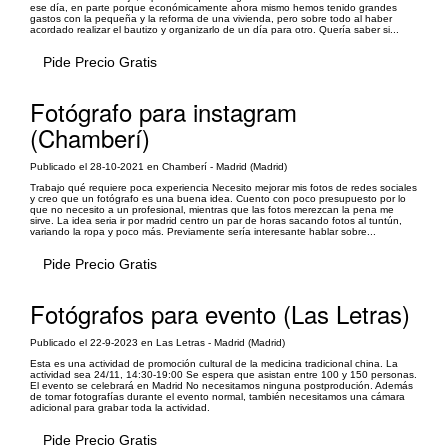
ese día, en parte porque económicamente ahora mismo hemos tenido grandes
gastos con la pequeña y la reforma de una vivienda, pero sobre todo al haber
acordado realizar el bautizo y organizarlo de un día para otro. Quería saber si...
Pide Precio Gratis
Fotógrafo para instagram
(Chamberí)
Publicado el 28-10-2021 en Chamberí - Madrid (Madrid)
Trabajo qué requiere poca experiencia Necesito mejorar mis fotos de redes sociales
y creo que un fotógrafo es una buena idea. Cuento con poco presupuesto por lo
que no necesito a un profesional, mientras que las fotos merezcan la pena me
sirve. La idea seria ir por madrid centro un par de horas sacando fotos al tuntún,
variando la ropa y poco más. Previamente sería interesante hablar sobre...
Pide Precio Gratis
Fotógrafos para evento (Las Letras)
Publicado el 22-9-2023 en Las Letras - Madrid (Madrid)
Esta es una actividad de promoción cultural de la medicina tradicional china. La
actividad sea 24/11, 14:30-19:00 Se espera que asistan entre 100 y 150 personas.
El evento se celebrará en Madrid No necesitamos ninguna postprodución. Además
de tomar fotografías durante el evento normal, también necesitamos una cámara
adicional para grabar toda la actividad.
Pide Precio Gratis