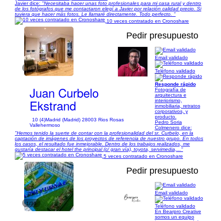
Javier dice:
"Necesitaba hacer unas foto profesionales para mi casa rural y dentro
de los fotógrafos que me contactaron elegí a Javier por relación calidad precio. Si
tuviera que hacer más fotos. Le llamaré directamente. Todo perfecto. "
10 veces contratado en Cronoshare
Pedir presupuesto
Email validado
1/13
Teléfono validado
Responde rápido
Juan Curbelo
Fotografía de
arquitectura e
Ekstrand
interiorismo,
inmobiliaria, retratos
corporativos, y
producto.
10 (4)
Madrid (Madrid) 28003 Rios Rosas
Pedro Soria
Vallehermoso
Colmenero dice:
"Hemos tenido la suerte de contar con la profesionalidad del sr. Curbelo, en la
captación de imágenes de los proyectos de referencia de nuestro grupo. En todos
los casos, el resultado fue inmejorable. Dentro de los trabajos realizados, me
gustaría destacar el hotel the principal (c/ gran vía), toyota, servimedia,..."
5 veces contratado en Cronoshare
Pedir presupuesto
Email validado
1/39
Teléfono validado
En Bearpro Creative
somos un equipo