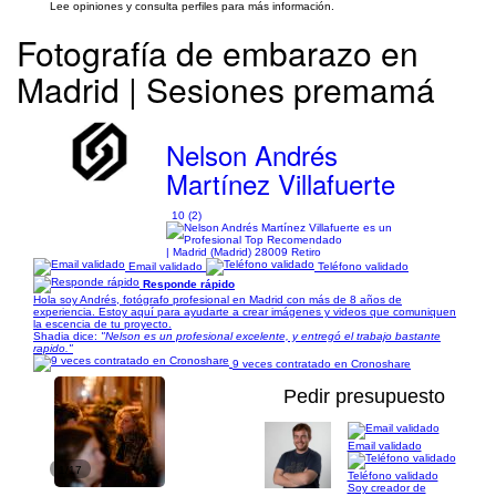
Lee opiniones y consulta perfiles para más información.
Fotografía de embarazo en
Madrid | Sesiones premamá
Nelson Andrés
Martínez Villafuerte
10 (2)
| Madrid (Madrid) 28009 Retiro
Email validado
Teléfono validado
Responde rápido
Hola soy Andrés, fotógrafo profesional en Madrid con más de 8 años de
experiencia. Estoy aquí para ayudarte a crear imágenes y videos que comuniquen
la escencia de tu proyecto.
Shadia dice:
"Nelson es un profesional excelente, y entregó el trabajo bastante
rapido."
9 veces contratado en Cronoshare
Pedir presupuesto
Email validado
1/17
Teléfono validado
Soy creador de