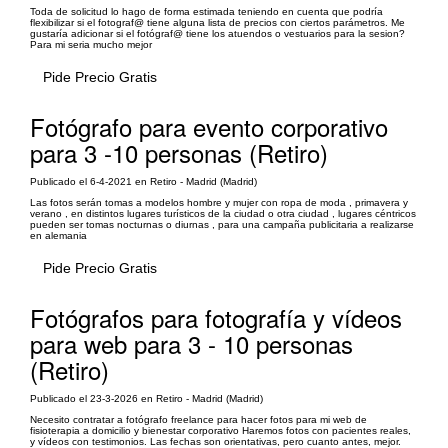
Toda de solicitud lo hago de forma estimada teniendo en cuenta que podría
flexibilizar si el fotograf@ tiene alguna lista de precios con ciertos parámetros. Me
gustaría adicionar si el fotógraf@ tiene los atuendos o vestuarios para la sesion?
Para mi seria mucho mejor
Pide Precio Gratis
Fotógrafo para evento corporativo
para 3 -10 personas (Retiro)
Publicado el 6-4-2021 en Retiro - Madrid (Madrid)
Las fotos serán tomas a modelos hombre y mujer con ropa de moda , primavera y
verano , en distintos lugares turísticos de la ciudad o otra ciudad , lugares céntricos
pueden ser tomas nocturnas o diurnas , para una campaña publicitaria a realizarse
en alemania
Pide Precio Gratis
Fotógrafos para fotografía y vídeos
para web para 3 - 10 personas
(Retiro)
Publicado el 23-3-2026 en Retiro - Madrid (Madrid)
Necesito contratar a fotógrafo freelance para hacer fotos para mi web de
fisioterapia a domicilio y bienestar corporativo Haremos fotos con pacientes reales,
y vídeos con testimonios. Las fechas son orientativas, pero cuanto antes, mejor.