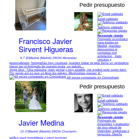
Pedir presupuesto
Email validado
1/47
Teléfono validado
Responde rápido
Francisco Javier
Fotógrafo económico
para bodas en
Sirvent Higueras
Madrid, grandes
descuentos si
contratas con
antelación , trato
9,7 (6)
Madrid (Madrid) 28030 Moratalaz
cercano y
personalizado, fotografías muy creativas, puedes visitar mi web Sería un verdadero
placer ser el fotógrafo de vuestra boda, un saludo...
Jorge dice:
"Una máquina, trato genial y muy amable, me explicó todo super bien.
Por gente así es que os llevo los relojes. Muchísimas gracias ☺️"
49 veces contratado en Cronoshare
Pedir presupuesto
Email validado
1/25
Teléfono validado
Responde rápido
Javier Medina
Fotógrafo de
inmuebles y realizador
de tour virtual de
viviendas, empresas o
10 (7)
Madrid (Madrid) 28036 Chamartín
negocios. Diseño
gráfico para inmobiliaria y otros sectores.