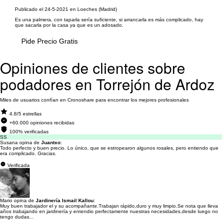
Publicado el 24-5-2021 en Loeches (Madrid)
Es una palmera, con taparla sería suficiente, si arrancarla es más complicado, hay
que sacarla por la casa ya que es un adosado.
Pide Precio Gratis
Opiniones de clientes sobre
podadores en Torrejón de Ardoz
Miles de usuarios confían en Cronoshare para encontrar los mejores profesionales
4.8/5 estrellas
+60.000 opiniones recibidas
100% verificadas
SS
Susana opina de
Juantxo
:
Todo perfecto y buen precio. Lo único, que se estropearon algunos rosales, pero entiendo que
era complicado. Gracias.
Verificada
Mario opina de
Jardinería Ismail Kallou
:
Muy buen trabajador el y su acompañante.Trabajan rápido,duro y muy limpio.Se nota que lleva
años trabajando en jardinería y entendio perfectamente nuestras necesidades,desde luego no
tengo dudas...