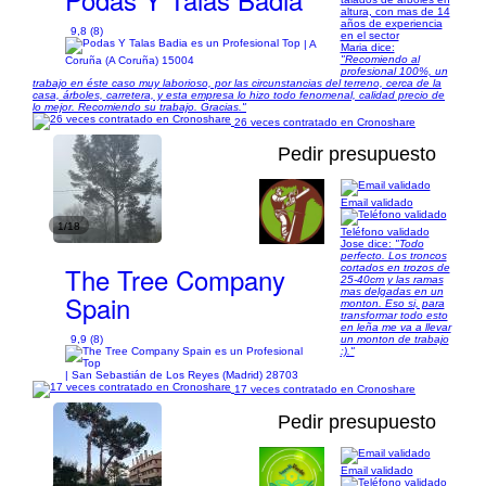
altura, con mas de 14
años de experiencia
9,8 (8)
en el sector
| A
Maria dice:
"Recomiendo al
Coruña (A Coruña) 15004
profesional 100%, un
trabajo en éste caso muy laborioso, por las circunstancias del terreno, cerca de la
casa, árboles, carretera, y esta empresa lo hizo todo fenomenal, calidad precio de
lo mejor. Recomiendo su trabajo. Gracias."
26 veces contratado en Cronoshare
Pedir presupuesto
Email validado
1/18
Teléfono validado
Jose dice:
"Todo
perfecto. Los troncos
The Tree Company
cortados en trozos de
25-40cm y las ramas
mas delgadas en un
Spain
monton. Eso si, para
transformar todo esto
en leña me va a llevar
9,9 (8)
un monton de trabajo
:)."
| San Sebastián de Los Reyes (Madrid) 28703
17 veces contratado en Cronoshare
Pedir presupuesto
Email validado