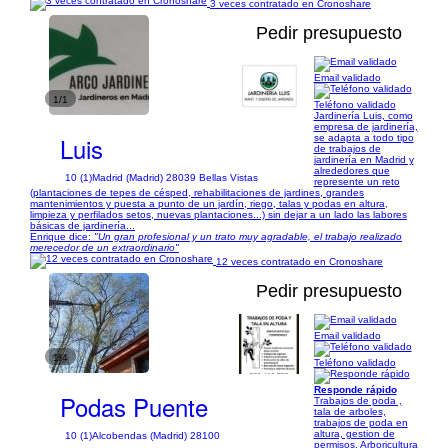
3 veces contratado en Cronoshare
Pedir presupuesto
Email validado
1/1
Teléfono validado
Jardinería Luis, como
empresa de jardinería,
Luis
se adapta a todo tipo
de trabajos de
jardinería en Madrid y
alrededores que
10 (1)
Madrid (Madrid) 28039 Bellas Vistas
represente un reto
(plantaciones de tepes de césped, rehabilitaciones de jardines, grandes
mantenimientos y puesta a punto de un jardín, riego, talas y podas en altura,
limpieza y perfilados setos, nuevas plantaciones...) sin dejar a un lado las labores
básicas de jardinería...
Enrique dice:
"Un gran profesional y un trato muy agradable, el trabajo realizado
merecedor de un extraordinario"
12 veces contratado en Cronoshare
Pedir presupuesto
Email validado
1/4
Teléfono validado
Responde rápido
Podas Puente
Trabajos de poda ,
tala de arboles,
trabajos de poda en
altura, gestion de
10 (1)
Alcobendas (Madrid) 28100
permisos. Arboricultura