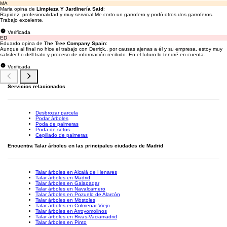
MA
Maria opina de
Limpieza Y Jardinería Said
:
Rapidez, profesionalidad y muy servicial.Me corto un garrofero y podó otros dos garroferos.
Trabajo excelente.
Verificada
ED
Eduardo opina de
The Tree Company Spain
:
Aunque al final no hice el trabajo con Derrick., por causas ajenas a él y su empresa, estoy muy
satisfecho dell trato y proceso de información recibido. En el futuro lo tendré en cuenta.
Verificada
Servicios relacionados
Desbrozar parcela
Podar árboles
Poda de palmeras
Poda de setos
Cepillado de palmeras
Encuentra Talar árboles en las principales ciudades de Madrid
Talar árboles en Alcalá de Henares
Talar árboles en Madrid
Talar árboles en Galapagar
Talar árboles en Navalcarnero
Talar árboles en Pozuelo de Alarcón
Talar árboles en Móstoles
Talar árboles en Colmenar Viejo
Talar árboles en Arroyomolinos
Talar árboles en Rivas-Vaciamadrid
Talar árboles en Pinto