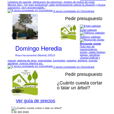
Limpieza de parcela, eliminacion de arizonicas, gestion de restos de poda
Merche dice:
"Un gran profesional, sabe perfectamente valorar la situación y busca
soluciones, muy recomendable."
9 veces contratado en Cronoshare
Pedir presupuesto
Email validado
1/3
Teléfono validado
Responde rápido
Domingo Heredia
Todo tipo de
mantenimiento,
podas, malas hierbas,
plagas, siembras,
Rivas-Vaciamadrid (Madrid) 28523
césped artificial y
natural, sistema de riego, insecticidas, fungicidas, paisajes, limpieza, nuevas
siembras, nuevos diseños etc.
2 veces contratado en Cronoshare
Pedir presupuesto
¿Cuánto cuesta cortar
o talar un árbol?
1/21
Ver guía de precios
€
€€
€€€
€€€€