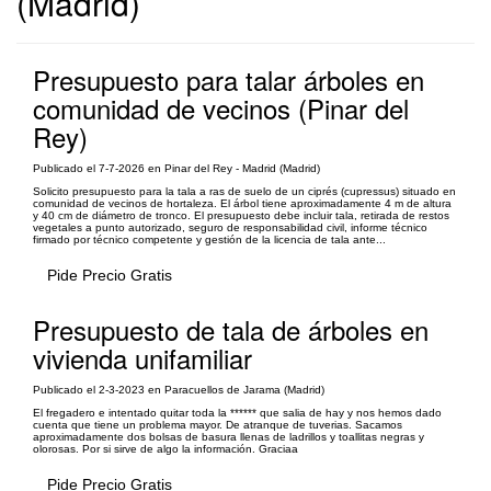
(Madrid)
Presupuesto para talar árboles en
comunidad de vecinos (Pinar del
Rey)
Publicado el 7-7-2026 en Pinar del Rey - Madrid (Madrid)
Solicito presupuesto para la tala a ras de suelo de un ciprés (cupressus) situado en
comunidad de vecinos de hortaleza. El árbol tiene aproximadamente 4 m de altura
y 40 cm de diámetro de tronco. El presupuesto debe incluir tala, retirada de restos
vegetales a punto autorizado, seguro de responsabilidad civil, informe técnico
firmado por técnico competente y gestión de la licencia de tala ante...
Pide Precio Gratis
Presupuesto de tala de árboles en
vivienda unifamiliar
Publicado el 2-3-2023 en Paracuellos de Jarama (Madrid)
El fregadero e intentado quitar toda la ****** que salia de hay y nos hemos dado
cuenta que tiene un problema mayor. De atranque de tuverias. Sacamos
aproximadamente dos bolsas de basura llenas de ladrillos y toallitas negras y
olorosas. Por si sirve de algo la información. Graciaa
Pide Precio Gratis