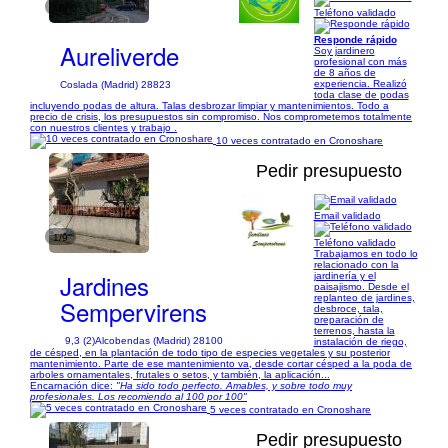
1/6
Teléfono validado
Responde rápido
Aureliverde
Soy jardinero
profesional con más
de 8 años de
experiencia. Realizó
Coslada (Madrid) 28823
toda clase de podas
incluyendo podas de altura. Talas desbrozar limpiar y mantenimientos. Todo a
precio de crisis, los presupuestos sin compromiso. Nos comprometemos totalmente
con nuestros clientes y trabajo .
10 veces contratado en Cronoshare
Pedir presupuesto
Email validado
1/9
Teléfono validado
Trabajamos en todo lo
relacionado con la
Jardines
jardinería y el
paisajismo. Desde el
replanteo de jardines,
Sempervirens
desbroce, tala,
preparación de
terrenos, hasta la
9,3 (2)
Alcobendas (Madrid) 28100
instalación de riego,
de césped, en la plantación de todo tipo de especies vegetales y su posterior
mantenimiento. Parte de ese mantenimiento va, desde cortar césped a la poda de
arboles ornamentales, frutales o setos, y también, la aplicación...
Encarnación dice:
"Ha sido todo perfecto. Amables, y sobre todo muy
profesionales. Los recomiendo al 100 por 100"
5 veces contratado en Cronoshare
Pedir presupuesto