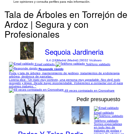
Lee opiniones y consulta perfiles para más información.
Tala de Árboles en Torrejón de
Ardoz | Segura y con
Profesionales
Sequoia Jardineria
9,4 (19)
Madrid (Madrid) 28032 Vicálvaro
Email validado
Teléfono validado
Responde rápido
Poda y tala de árboles, mantenimiento de jardines, tratamientos de endoterapia
arbòrea, desbroce de parcelas..
Lorena dice:
"Un trato muy correcto, una persona muy agradable. Nos dejó todo
recogido y limpio. Desde luego recomendable. Volveremos a contactar con él para
próximos trabajos. "
49 veces contratado en Cronoshare
Pedir presupuesto
Email validado
1/4
Teléfono validado
Somos especialistas
en todo tipo de
Podas Y Talas Badia
trabajos de podas y
talados de arboles en