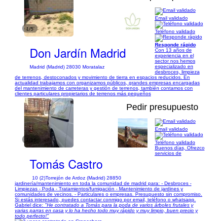
Email validado
1/5
Teléfono validado
Responde rápido
Don Jardín Madrid
Con 13 años de
experiencia en el
sector nos hemos
especializado en
Madrid (Madrid) 28030 Moratalaz
desbroces, limpieza
de terrenos, destoconados y movimiento de tierra en espacios reducidos. En
actualidad trabajamos con organizamos públicos, grandes empresas encargadas
del mantenimiento de carreteras y gestión de terrenos, también contamos con
clientes particulares propietarios de terrenos más pequeños
Pedir presupuesto
Email validado
1/16
Teléfono validado
Buenos días, Ofrezco
servicios de
Tomás Castro
10 (2)
Torrejón de Ardoz (Madrid) 28850
jardinería/mantenimiento en toda la comunidad de madrid para: - Desbroces -
Limpiezas - Poda - Tratamientos/fumigación - Mantenimiento de jardines y
comunidades de vecinos. - Particulares o empresas. Presupuesto sin compromiso.
Si estás interesado, puedes contactar conmigo por email, teléfono o whatsapp.
Gabriel dice:
"He contratado a Tomás para la poda de varios árboles frutales y
varias parras en casa y lo ha hecho todo muy rápido y muy limpio, buen precio y
todo perfecto!"