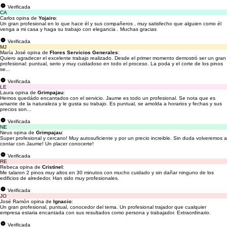
Verificada
CA
Carlos opina de
Yojairo
:
Un gran profesional en lo que hace él y sus compañeros , muy satisfecho que alguien como él
venga a mi casa y haga su trabajo con elegancia . Muchas gracias
Verificada
MJ
María José opina de
Flores Servicios Generales
:
Quiero agradecer el excelente trabajo realizado. Desde el primer momento demostró ser un gran
profesional: puntual, serio y muy cuidadoso en todo el proceso. La poda y el corte de los pinos
se...
Verificada
LE
Laura opina de
Grimpajau
:
Hemos quedádo encantados con el servicio. Jaume es todo un profesional. Se nota que es
amante de la naturaleza y le gusta su trabajo. Es puntual, se amolda a horarios y fechas y sus
precios son...
Verificada
NE
Neus opina de
Grimpajau
:
Super profesional y cercano! Muy autosuficiente y por un precio increible. Sin duda volveremos a
contar con Jaume! Un placer conocerte!
Verificada
RE
Rebeca opina de
Cristinel
:
Me talaron 2 pinos muy altos en 30 minutos con mucho cuidado y sin dañar ninguno de los
edificios de alrededor. Han sido muy profesionales.
Verificada
JO
José Ramón opina de
Ignacio
:
Un gran profesional, puntual, conocedor del tema. Un profesional trajador que cualquier
empresa estaria encantada con sus resultados como persona y trabajador. Extraordinario.
Verificada