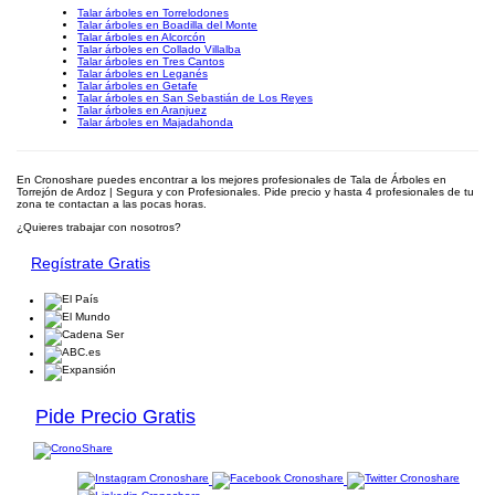
Talar árboles en Torrelodones
Talar árboles en Boadilla del Monte
Talar árboles en Alcorcón
Talar árboles en Collado Villalba
Talar árboles en Tres Cantos
Talar árboles en Leganés
Talar árboles en Getafe
Talar árboles en San Sebastián de Los Reyes
Talar árboles en Aranjuez
Talar árboles en Majadahonda
En Cronoshare puedes encontrar a los mejores profesionales de Tala de Árboles en
Torrejón de Ardoz | Segura y con Profesionales. Pide precio y hasta 4 profesionales de tu
zona te contactan a las pocas horas.
¿Quieres trabajar con nosotros?
Regístrate Gratis
Pide Precio Gratis