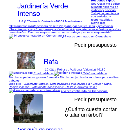
Responde rápido
Jardinería Verde
Soy Oscar me dedico
al mantenimiento de
Intenso
jardines y piscinas.
Trabajo a conciencia
con seriedad y
responsabilidad.
9,8 (16)
Valencia (Valencia) 46009 Marchalenes
Mayte dice:
"Buscábamos mantenimiento de nuestro jardín por alguien serio y profesional
.Oscar fue muy rápido en presupuestar el servicio,muy atento se adaptó a nuestras
necesidades. Estamos muy contentos con su trabajo y su trato muy amable"
34 veces contratado en Cronoshare
Pedir presupuesto
Rafa
10 (2)
La Pobla de Vallbona (Valencia) 46185
Email validado
Teléfono validado
Técnico superior en gestión forestal y Técnico en jardinería se ofrece para realizar
trabajos.
Jose dice:
"Excelente trabajo, profesionalidad y flexibilidad a nuestro horario.
Rápido y cordial. Totalmente aconsejable. Hasta la próxima Rafa."
4 veces contratado en Cronoshare
Pedir presupuesto
¿Cuánto cuesta cortar
o talar un árbol?
1/17
Ver guía de precios