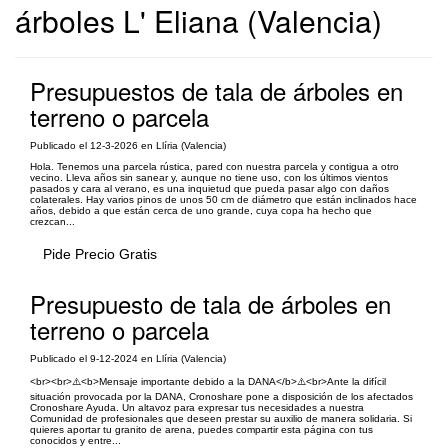
árboles L' Eliana (Valencia)
Presupuestos de tala de árboles en
terreno o parcela
Publicado el 12-3-2026 en Llíria (Valencia)
Hola. Tenemos una parcela rústica, pared con nuestra parcela y contigua a otro
vecino. Lleva años sin sanear y, aunque no tiene uso, con los últimos vientos
pasados y cara al verano, es una inquietud que pueda pasar algo con daños
colaterales. Hay varios pinos de unos 50 cm de diámetro que están inclinados hace
años, debido a que están cerca de uno grande, cuya copa ha hecho que
crezcan...
Pide Precio Gratis
Presupuesto de tala de árboles en
terreno o parcela
Publicado el 9-12-2024 en Llíria (Valencia)
<br><br>⚠️<b>Mensaje importante debido a la DANA</b>⚠️<br>Ante la difícil
situación provocada por la DANA, Cronoshare pone a disposición de los afectados
Cronoshare Ayuda. Un altavoz para expresar tus necesidades a nuestra
Comunidad de profesionales que deseen prestar su auxilio de manera solidaria. Si
quieres aportar tu granito de arena, puedes compartir esta página con tus
conocidos y entre...