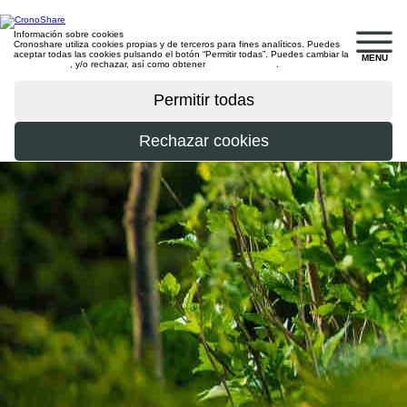
Información sobre cookies
Cronoshare utiliza cookies propias y de terceros para fines analíticos. Puedes
aceptar todas las cookies pulsando el botón “Permitir todas”. Puedes cambiar la
MENU
configuración
, y/o rechazar, así como obtener
más información
.