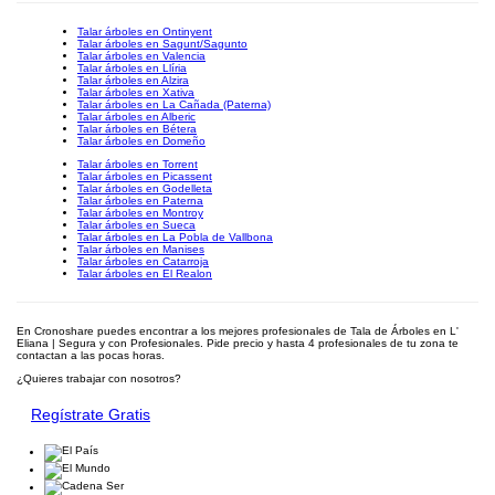
Talar árboles en Ontinyent
Talar árboles en Sagunt/Sagunto
Talar árboles en Valencia
Talar árboles en Llíria
Talar árboles en Alzira
Talar árboles en Xativa
Talar árboles en La Cañada (Paterna)
Talar árboles en Alberic
Talar árboles en Bétera
Talar árboles en Domeño
Talar árboles en Torrent
Talar árboles en Picassent
Talar árboles en Godelleta
Talar árboles en Paterna
Talar árboles en Montroy
Talar árboles en Sueca
Talar árboles en La Pobla de Vallbona
Talar árboles en Manises
Talar árboles en Catarroja
Talar árboles en El Realon
En Cronoshare puedes encontrar a los mejores profesionales de Tala de Árboles en L'
Eliana | Segura y con Profesionales. Pide precio y hasta 4 profesionales de tu zona te
contactan a las pocas horas.
¿Quieres trabajar con nosotros?
Regístrate Gratis