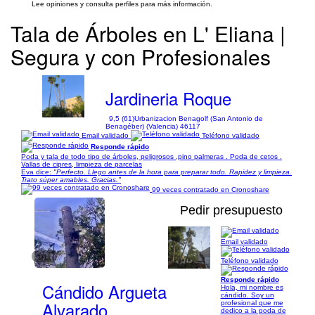
Lee opiniones y consulta perfiles para más información.
Tala de Árboles en L' Eliana |
Segura y con Profesionales
Jardineria Roque
9,5 (61)
Urbanizacion Benagolf (San Antonio de
Benagéber) (Valencia) 46117
Email validado
Teléfono validado
Responde rápido
Poda y tala de todo tipo de árboles, peligrosos ,pino palmeras . Poda de cetos .
Vallas de cipres, limpieza de parcelas
Eva dice:
"Perfecto. Llego antes de la hora para preparar todo. Rapidez y limpieza.
Trato súper amables. Gracias."
99 veces contratado en Cronoshare
Pedir presupuesto
Email validado
1/11
Teléfono validado
Responde rápido
Cándido Argueta
Hola, mi nombre es
cándido. Soy un
Alvarado
profesional que me
dedico a la poda de