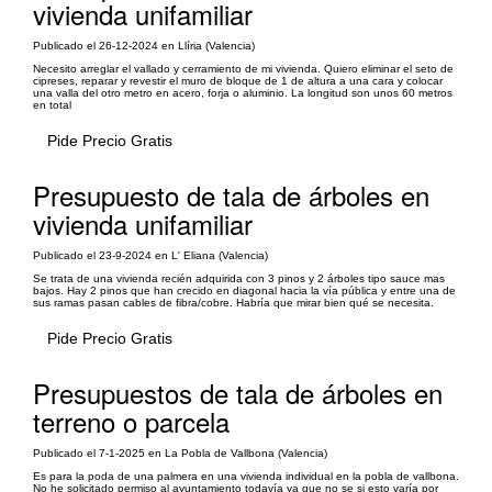
vivienda unifamiliar
Publicado el 26-12-2024 en Llíria (Valencia)
Necesito arreglar el vallado y cerramiento de mi vivienda. Quiero eliminar el seto de
cipreses, reparar y revestir el muro de bloque de 1 de altura a una cara y colocar
una valla del otro metro en acero, forja o aluminio. La longitud son unos 60 metros
en total
Pide Precio Gratis
Presupuesto de tala de árboles en
vivienda unifamiliar
Publicado el 23-9-2024 en L' Eliana (Valencia)
Se trata de una vivienda recién adquirida con 3 pinos y 2 árboles tipo sauce mas
bajos. Hay 2 pinos que han crecido en diagonal hacia la vía pública y entre una de
sus ramas pasan cables de fibra/cobre. Habría que mirar bien qué se necesita.
Pide Precio Gratis
Presupuestos de tala de árboles en
terreno o parcela
Publicado el 7-1-2025 en La Pobla de Vallbona (Valencia)
Es para la poda de una palmera en una vivienda individual en la pobla de vallbona.
No he solicitado permiso al ayuntamiento todavía ya que no se si esto varía por