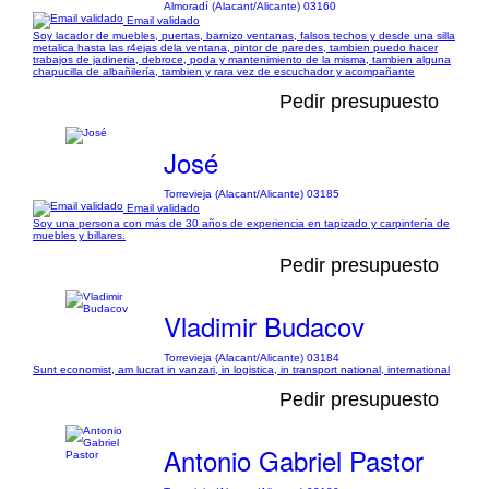
Almoradí (Alacant/Alicante) 03160
Email validado
Soy lacador de muebles, puertas, barnizo ventanas, falsos techos y desde una silla
metalica hasta las r4ejas dela ventana, pintor de paredes, tambien puedo hacer
trabajos de jadineria, debroce, poda y mantenimiento de la misma, tambien alguna
chapucilla de albañilería, tambien y rara vez de escuchador y acompañante
Pedir presupuesto
José
Torrevieja (Alacant/Alicante) 03185
Email validado
Soy una persona con más de 30 años de experiencia en tapizado y carpintería de
muebles y billares.
Pedir presupuesto
Vladimir Budacov
Torrevieja (Alacant/Alicante) 03184
Sunt economist, am lucrat in vanzari, in logistica, in transport national, international
Pedir presupuesto
Antonio Gabriel Pastor