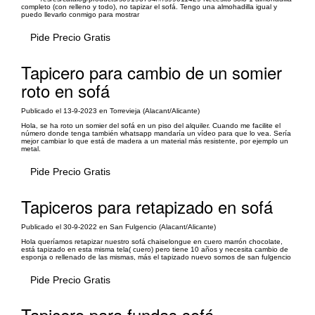
completo (con relleno y todo), no tapizar el sofá. Tengo una almohadilla igual y
puedo llevarlo conmigo para mostrar
Pide Precio Gratis
Tapicero para cambio de un somier
roto en sofá
Publicado el 13-9-2023 en Torrevieja (Alacant/Alicante)
Hola, se ha roto un somier del sofá en un piso del alquiler. Cuando me facilite el
número donde tenga también whatsapp mandaría un vídeo para que lo vea. Sería
mejor cambiar lo que está de madera a un material más resistente, por ejemplo un
metal.
Pide Precio Gratis
Tapiceros para retapizado en sofá
Publicado el 30-9-2022 en San Fulgencio (Alacant/Alicante)
Hola queríamos retapizar nuestro sofá chaiselongue en cuero marrón chocolate,
está tapizado en esta misma tela( cuero) pero tiene 10 años y necesita cambio de
esponja o rellenado de las mismas, más el tapizado nuevo somos de san fulgencio
Pide Precio Gratis
Tapicero para fundas sofá