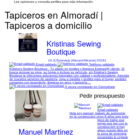
Lee opiniones y consulta perfiles para más información.
Tapiceros en Almoradí |
Tapiceros a domicilio
Kristinas Sewing
Boutique
10 (1)
Torrevieja (Alacant/Alicante) 03181
Email validado
Teléfono validado
Kristina's Sewing Boutique - Tu aliado en textiles y limpieza Estimad@ cliente, Si
busca renovar su ropa, su hogar o incluso su vehículo, en Kristina's Sewing
Boutique le ofrecemos soluciones integrales con calidad y profesionalismo. Además
de nuestros servicios de sastrería, ropa a medida y textiles para el hogar, también
contamos con lavandería, limpieza en seco y tapicería....
5 veces contratado en Cronoshare
Pedir presupuesto
Email validado
Hola soy manuel, trabajo de autonomo
1/24
en la construccion unos 8 años ago todo
tipos de trabjo que
tenga que ber con la
construccion si hay
Manuel Martinez
algun puesto libre en
la zona de torrevieja
encantado lo cogeria