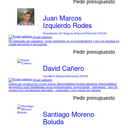
Pedir presupuesto
Juan Marcos
Izquierdo Rodes
Guardamar del Segura (Alacant/Alicante) 03140
Email validado
He trabajado de camarero, como voluntario en el ayuntamiento y soy un manitas en
cosas del hogar o tecnologia
Pedir presupuesto
David Cañero
Crevillent (Alacant/Alicante) 03330
Email validado
Carnet de conducir b1 coche propio Disponibilidad horaria absoluta Disponibilidad
geográfica total Habilidades socio-profesionales: responsable , trabajador , don de
gentes Con inquietudes laborales , ordenado y con ganas de trabajar
Pedir presupuesto
Santiago Moreno
Boluda