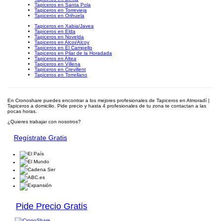
Tapiceros en Santa Pola
Tapiceros en Torrevieja
Tapiceros en Orihuela
Tapiceros en Xabia/Javea
Tapiceros en Elda
Tapiceros en Novelda
Tapiceros en Alcoi/Alcoy
Tapiceros en El Campello
Tapiceros en Pilar de la Horadada
Tapiceros en Altea
Tapiceros en Villena
Tapiceros en Crevillent
Tapiceros en Torrellano
En Cronoshare puedes encontrar a los mejores profesionales de Tapiceros en Almoradí |
Tapiceros a domicilio. Pide precio y hasta 4 profesionales de tu zona te contactan a las
pocas horas.
¿Quieres trabajar con nosotros?
Regístrate Gratis
Pide Precio Gratis