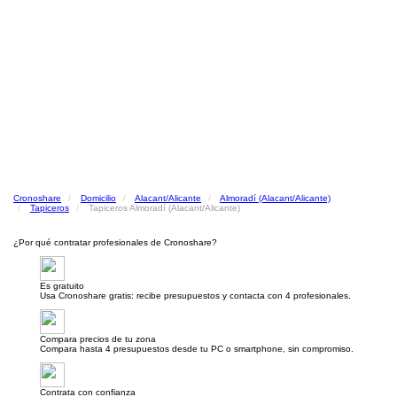
Cronoshare
Domicilio
Alacant/Alicante
Almoradí (Alacant/Alicante)
Tapiceros
Tapiceros Almoradí (Alacant/Alicante)
¿Por qué contratar profesionales de Cronoshare?
Es gratuito
Usa Cronoshare gratis: recibe presupuestos y contacta con 4 profesionales.
Compara precios de tu zona
Compara hasta 4 presupuestos desde tu PC o smartphone, sin compromiso.
Contrata con confianza