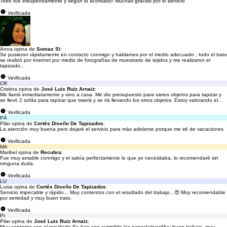
Todo fue estupendamente y según lo acordado! Muchas gracias por el servicio
Verificada
Anna opina de
Somax Sl
:
Se pusieron rápidamente en contacto conmigo y hablamos por el medio adecuado , todo el trato
se realizó por internet por medio de fotografías de muestrario de tejidos y me realizaron el
tapizado...
Verificada
CR
Cristina opina de
José Luis Ruiz Arnaiz
:
Me llamó inmediatamente y vino a casa. Me dio presupuesto para varios objetos para tapizar y
se llevó 2 sofás para tapizar que traerá y se irá llevando los otros objetos. Estoy valorando el...
Verificada
PÁ
Pilar opina de
Cortés Diseño De Tapizados
:
La atención muy buena pero dejaré el servicio para más adelante porque me iré de vacaciones
Verificada
MA
Maribel opina de
Recubra
:
Fue muy amable conmigo y el sabía perfectamente lo que yo necesitaba, lo recomendaré sin
ninguna duda.
Verificada
LU
Luisa opina de
Cortés Diseño De Tapizados
:
Servicio impecable y rápido... Muy contentos con el resultado del trabajo...😍 Muy recomendable
por seriedad y muy buen trato.
Verificada
PI
Pilar opina de
José Luis Ruiz Arnaiz
:
Muy contenta con el resultado Se han con cumplido las expectativasMuy buen trabajo, muy