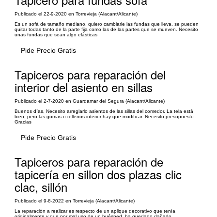
Publicado el 22-9-2020 en Torrevieja (Alacant/Alicante)
Es un sofá de tamaño mediano, quiero cambiarle las fundas que lleva, se pueden
quitar todas tanto de la parte fija como las de las partes que se mueven. Necesito
unas fundas que sean algo elásticas
Pide Precio Gratis
Tapiceros para reparación del
interior del asiento en sillas
Publicado el 2-7-2020 en Guardamar del Segura (Alacant/Alicante)
Buenos días, Necesito arreglarlo asientos de las sillas del comedor. La tela está
bien, pero las gomas o rellenos interior hay que modificar. Necesito presupuesto .
Gracias
Pide Precio Gratis
Tapiceros para reparación de
tapicería en sillon dos plazas clic
clac, sillón
Publicado el 9-8-2022 en Torrevieja (Alacant/Alicante)
La reparación a realizar es respecto de un aplique decorativo que tenía
originalmente y que por mal uso de un huésped, ha quedado dañado