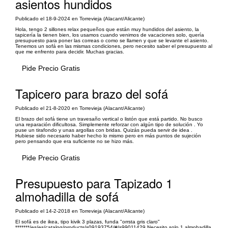
asientos hundidos
Publicado el 18-9-2024 en Torrevieja (Alacant/Alicante)
Hola, tengo 2 sillones relax pequeños que están muy hundidos del asiento, la
tapicería la tienen bien, los usamos cuando venimos de vacaciones solo, quería
presupuesto para poner las correas o como se llamen y que se levante el asiento.
Tenemos un sofá en las mismas condiciones, pero necesito saber el presupuesto al
que me enfrento para decidir. Muchas gracias.
Pide Precio Gratis
Tapicero para brazo del sofá
Publicado el 21-8-2020 en Torrevieja (Alacant/Alicante)
El brazo del sofá tiene un travesaño vertical o listón que está partido. No busco
una reparación dificultosa. Simplemente reforzar con algún tipo de solución . Yo
puse un tirafondo y unas argollas con bridas. Quizás pueda servir de idea .
Hubiese sido necesario haber hecho lo mismo pero en más puntos de sujeción
pero pensando que era suficiente no se hizo más.
Pide Precio Gratis
Presupuesto para Tapizado 1
almohadilla de sofá
Publicado el 14-2-2018 en Torrevieja (Alacant/Alicante)
El sofá es de ikea, tipo kivik 3 plazas, funda "orrsta gris claro"
*******/es/es/catalog/products/s09193754/#/s99011429 Necesito solo 1 almohadilla