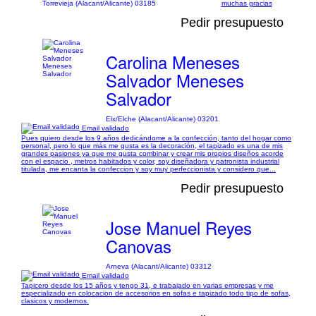
Torrevieja (Alacant/Alicante) 03185
muchas gracias
Pedir presupuesto
Carolina Meneses
Salvador Meneses
Salvador
Elx/Elche (Alacant/Alicante) 03201
Email validado
Pues quiero desde los 9 años dedicándome a la confección, tanto del hogar como
personal, pero lo que más me gusta es la decoración, el tapizado es una de mis
grandes pasiones ya que me gusta combinar y crear mis propios diseños acorde
con el espacio , metros habitados y color, soy diseñadora y patronista industrial
titulada, me encanta la confeccion y soy muy perfeccionista y considero que...
Pedir presupuesto
Jose Manuel Reyes
Canovas
Arneva (Alacant/Alicante) 03312
Email validado
Tapicero desde los 15 años y tengo 31, e trabajado en varias empresas y me
especializado en colocacion de accesorios en sofas e tapizado todo tipo de sofas,
clasicos y modernos.