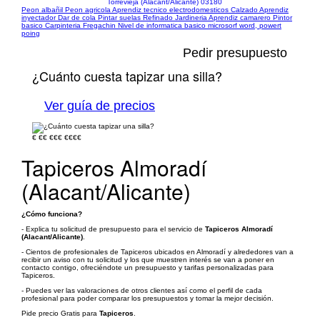
Torrevieja (Alacant/Alicante) 03180
Peon albañil Peon agricola Aprendiz tecnico electrodomesticos Calzado Aprendiz
inyectador Dar de cola Pintar suelas Refinado Jardineria Aprendiz camarero Pintor
basico Carpinteria Fregachin Nivel de informatica basico microsorf word, powert
poing
Pedir presupuesto
¿Cuánto cuesta tapizar una silla?
Ver guía de precios
€
€€
€€€
€€€€
Tapiceros Almoradí
(Alacant/Alicante)
¿Cómo funciona?
- Explica tu solicitud de presupuesto para el servicio de
Tapiceros Almoradí
(Alacant/Alicante)
.
- Cientos de profesionales de Tapiceros ubicados en Almoradí y alrededores van a
recibir un aviso con tu solicitud y los que muestren interés se van a poner en
contacto contigo, ofreciéndote un presupuesto y tarifas personalizadas para
Tapiceros.
- Puedes ver las valoraciones de otros clientes así como el perfil de cada
profesional para poder comparar los presupuestos y tomar la mejor decisión.
Pide precio Gratis para
Tapiceros
.