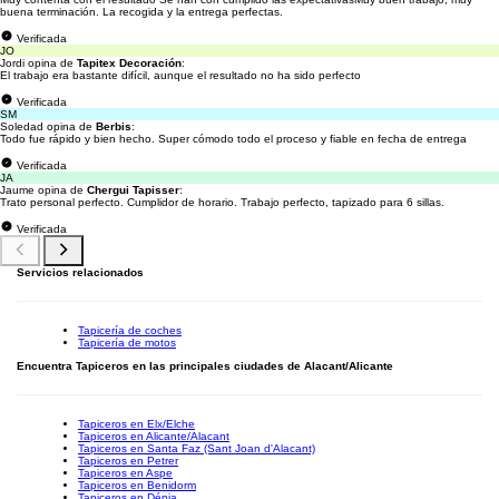
buena terminación. La recogida y la entrega perfectas.
Verificada
JO
Jordi opina de
Tapitex Decoración
:
El trabajo era bastante difícil, aunque el resultado no ha sido perfecto
Verificada
SM
Soledad opina de
Berbis
:
Todo fue rápido y bien hecho. Super cómodo todo el proceso y fiable en fecha de entrega
Verificada
JA
Jaume opina de
Chergui Tapisser
:
Trato personal perfecto. Cumplidor de horario. Trabajo perfecto, tapizado para 6 sillas.
Verificada
Servicios relacionados
Tapicería de coches
Tapicería de motos
Encuentra Tapiceros en las principales ciudades de Alacant/Alicante
Tapiceros en Elx/Elche
Tapiceros en Alicante/Alacant
Tapiceros en Santa Faz (Sant Joan d'Alacant)
Tapiceros en Petrer
Tapiceros en Aspe
Tapiceros en Benidorm
Tapiceros en Dénia