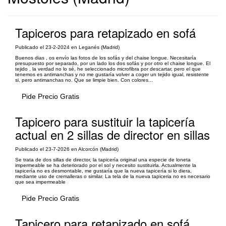
Tapiceros para retapizado en sofá
Publicado el 23-2-2024 en Leganés (Madrid)
Buenos dias , os envío las fotos de los sofás y del chaise longue. Necesitaría
presupuesto por separado, por un lado los dos sofás y por otro el chaise longue. El
tejido , la verdad no lo sé, he seleccionado microfibra por descartar, pero el que
tenemos es antimanchas y no me gustaría volver a coger un tejido igual, resistente
si, pero antimanchas no. Que se limpie bien. Con colores...
Pide Precio Gratis
Tapicero para sustituir la tapicería
actual en 2 sillas de director en sillas
Publicado el 23-7-2026 en Alcorcón (Madrid)
Se trata de dos sillas de director, la tapicería original una especie de loneta
impermeable se ha deteriorado por el sol y necesito sustituirla. Actualmente la
tapicería no es desmontable, me gustaría que la nueva tapicería si lo diera,
mediante uso de cremalleras o similar. La tela de la nueva tapiceria no es necesario
que sea impermeable
Pide Precio Gratis
Tapicero para retapizado en sofá