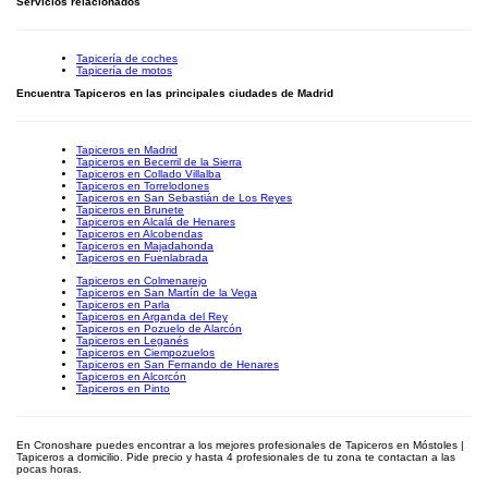
Servicios relacionados
Tapicería de coches
Tapicería de motos
Encuentra Tapiceros en las principales ciudades de Madrid
Tapiceros en Madrid
Tapiceros en Becerril de la Sierra
Tapiceros en Collado Villalba
Tapiceros en Torrelodones
Tapiceros en San Sebastián de Los Reyes
Tapiceros en Brunete
Tapiceros en Alcalá de Henares
Tapiceros en Alcobendas
Tapiceros en Majadahonda
Tapiceros en Fuenlabrada
Tapiceros en Colmenarejo
Tapiceros en San Martín de la Vega
Tapiceros en Parla
Tapiceros en Arganda del Rey
Tapiceros en Pozuelo de Alarcón
Tapiceros en Leganés
Tapiceros en Ciempozuelos
Tapiceros en San Fernando de Henares
Tapiceros en Alcorcón
Tapiceros en Pinto
En Cronoshare puedes encontrar a los mejores profesionales de Tapiceros en Móstoles |
Tapiceros a domicilio. Pide precio y hasta 4 profesionales de tu zona te contactan a las
pocas horas.