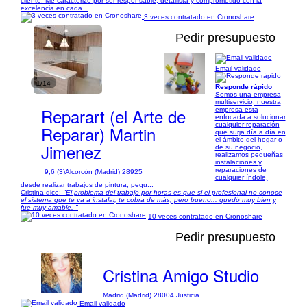
cliente. Me caracterizo por ser responsable, detallista y comprometido con la
excelencia en cada...
3 veces contratado en Cronoshare
Pedir presupuesto
Email validado
1/14
Responde rápido
Somos una empresa
multiservicio, nuestra
Reparart (el Arte de
empresa esta
enfocada a solucionar
cualquier reparación
Reparar) Martin
que surja día a día en
el ámbito del hogar o
Jimenez
de su negocio,
realizamos pequeñas
instalaciones y
reparaciones de
9,6 (3)
Alcorcón (Madrid) 28925
cualquier índole,
desde realizar trabajos de pintura, pequ...
Cristina dice:
"El problema del trabajo por horas es que si el profesional no conoce
el sistema que te va a instalar, te cobra de más, pero bueno... quedó muy bien y
fue muy amable. "
10 veces contratado en Cronoshare
Pedir presupuesto
Cristina Amigo Studio
Madrid (Madrid) 28004 Justicia
Email validado