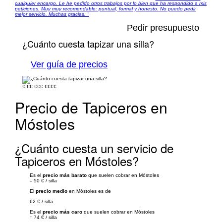
cualquier encargo. Le he pedido otros trabajos por lo bien que ha respondido a mis
peticiones. Muy muy recomendable: puntual, formal y honesto. No puedo pedir
mejor servicio. Muchas gracias. "
Pedir presupuesto
¿Cuánto cuesta tapizar una silla?
Ver guía de precios
€
€€
€€€
€€€€
Precio de Tapiceros en
Móstoles
¿Cuánto cuesta un servicio de
Tapiceros en Móstoles?
Es el
precio más barato
que suelen cobrar en Móstoles
↓
50 €
/
silla
El
precio medio
en Móstoles es de
62 €
/
silla
Es el
precio más caro
que suelen cobrar en Móstoles
↑
74 €
/
silla