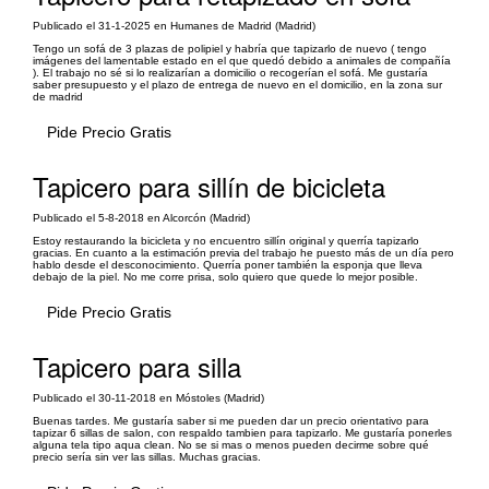
Publicado el 31-1-2025 en Humanes de Madrid (Madrid)
Tengo un sofá de 3 plazas de polipiel y habría que tapizarlo de nuevo ( tengo
imágenes del lamentable estado en el que quedó debido a animales de compañía
). El trabajo no sé si lo realizarían a domicilio o recogerían el sofá. Me gustaría
saber presupuesto y el plazo de entrega de nuevo en el domicilio, en la zona sur
de madrid
Pide Precio Gratis
Tapicero para sillín de bicicleta
Publicado el 5-8-2018 en Alcorcón (Madrid)
Estoy restaurando la bicicleta y no encuentro sillín original y querría tapizarlo
gracias. En cuanto a la estimación previa del trabajo he puesto más de un día pero
hablo desde el desconocimiento. Querría poner también la esponja que lleva
debajo de la piel. No me corre prisa, solo quiero que quede lo mejor posible.
Pide Precio Gratis
Tapicero para silla
Publicado el 30-11-2018 en Móstoles (Madrid)
Buenas tardes. Me gustaría saber si me pueden dar un precio orientativo para
tapizar 6 sillas de salon, con respaldo tambien para tapizarlo. Me gustaría ponerles
alguna tela tipo aqua clean. No se si mas o menos pueden decirme sobre qué
precio sería sin ver las sillas. Muchas gracias.