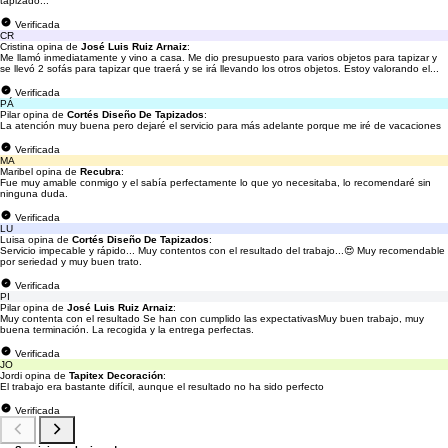
tapizado...
Verificada
CR
Cristina opina de
José Luis Ruiz Arnaiz
:
Me llamó inmediatamente y vino a casa. Me dio presupuesto para varios objetos para tapizar y
se llevó 2 sofás para tapizar que traerá y se irá llevando los otros objetos. Estoy valorando el...
Verificada
PÁ
Pilar opina de
Cortés Diseño De Tapizados
:
La atención muy buena pero dejaré el servicio para más adelante porque me iré de vacaciones
Verificada
MA
Maribel opina de
Recubra
:
Fue muy amable conmigo y el sabía perfectamente lo que yo necesitaba, lo recomendaré sin
ninguna duda.
Verificada
LU
Luisa opina de
Cortés Diseño De Tapizados
:
Servicio impecable y rápido... Muy contentos con el resultado del trabajo...😍 Muy recomendable
por seriedad y muy buen trato.
Verificada
PI
Pilar opina de
José Luis Ruiz Arnaiz
:
Muy contenta con el resultado Se han con cumplido las expectativasMuy buen trabajo, muy
buena terminación. La recogida y la entrega perfectas.
Verificada
JO
Jordi opina de
Tapitex Decoración
:
El trabajo era bastante difícil, aunque el resultado no ha sido perfecto
Verificada