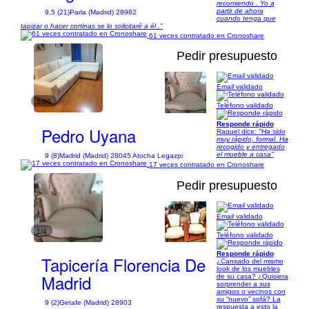
recomiendo . Yo a
partir de ahora
9,5 (21)
Parla (Madrid) 28982
cuando tenga que
tapizar o hacer cortinas se lo solicitaré a él ."
61 veces contratado en Cronoshare
Pedir presupuesto
Email validado
1/20
Teléfono validado
Responde rápido
Pedro Uyana
Raquel dice:
"Ha sido
muy rápido, formal. Ha
recogido y entregado
el mueble a casa"
9 (8)
Madrid (Madrid) 28045 Atocha Legazpi
17 veces contratado en Cronoshare
Pedir presupuesto
Email validado
1/4
Teléfono validado
Responde rápido
Tapicería Florencia De
¿Cansado del mismo
look de los muebles
Madrid
de su casa? ¿Quisiera
sorprender a sus
amigos o vecinos con
su “nuevo” sofá? La
9 (2)
Getafe (Madrid) 28903
respuesta a esto la