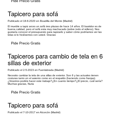
Pide Precio Gratis
Tapicero para sofá
Publicado el 18-6-2020 en Boadilla del Monte (Madrid)
El mueble a tapiz arces un sofá tres plazas de hace 14 años. El bastidor es de
buena calidad, pero el sofá esta muy machacado (sobre todo el relleno). Nos
gustaría conocer el presupuesto para tapizarlo y saber cómo podríamos ver las
telas si lo hiciésemos con usted. Gracias
Pide Precio Gratis
Tapiceros para cambio de tela en 6
sillas de exterior
Publicado el 2-5-2023 en Fuenlabrada (Madrid)
Necesito cambiar la tela de una sillas de exterior. Son 6 y las actuales tienen
costuras tanto en el asiento como en el respaldo (haciendo como franjas).
¿Vosotros podéis hacer este trabajo?¿En cuanto tiempo?¿El precio, cuál sería?
Muchas gracias, Nuria
Pide Precio Gratis
Tapicero para sofá
Publicado el 7-10-2017 en Alcorcón (Madrid)