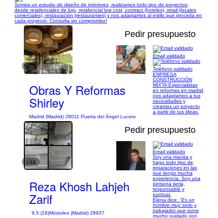
Somos un estudio de diseño de interiores, realizamos todo tipo de proyectos,
desde residenciales de lujo, residencial low cost, contract (hoteles), retail (locales
comerciales), restauración (restaurantes) y nos adaptamos al estilo que proceda en
cada proyecto. Consulta sin compromiso!
Pedir presupuesto
Email validado
1/27
Teléfono validado
ENPRESA
CONSTRUCCIÓN
Obras Y Reformas
MIXTA Especialistas
en reformas en madrid
nos adaptamos a tus
Shirley
necesidades y
creamos un proyecto
a partir de tus ideas.
Madrid (Madrid) 28011 Puerta del Ángel Lucero
Pedir presupuesto
Email validado
Soy una manita y
1/18
hago todo tipo de
reparaciones en las
que tengo mucha
experiencia. Soy una
Reza Khosh Lahjeh
persona seria,
responsable y
Zarif
puntual.
Elena dice:
"Es un
hombre muy serio y
trabajador que pone
9,5 (19)
Móstoles (Madrid) 28937
mucho cuidado con