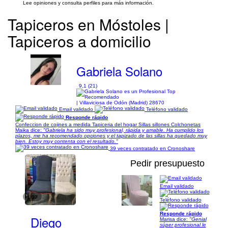
Lee opiniones y consulta perfiles para más información.
Tapiceros en Móstoles |
Tapiceros a domicilio
Gabriela Solano
9,1 (21)
| Villaviciosa de Odón (Madrid) 28670
Email validado
Teléfono validado
Responde rápido
Confeccion de cojines a medida Tapiceria del hogar Sillas sillones Colchonetas
Maika dice:
"Gabriela ha sido muy profesional, rápida y amable. Ha cumplido los
plazos, me ha recomendado opciones y el tapizado de las sillas ha quedado muy
bien. Estoy muy contenta con el resultado."
39 veces contratado en Cronoshare
Pedir presupuesto
Email validado
1/37
Teléfono validado
Responde rápido
Diego
Marisa dice:
"Genial
súper profesional le