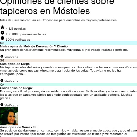
Opiniones de clientes sobre
tapiceros en Móstoles
Miles de usuarios confían en Cronoshare para encontrar los mejores profesionales
4.8/5 estrellas
+60.000 opiniones recibidas
100% verificadas
MA
Marisa opina de
Moblaje Decoración Y Diseño
:
Un gran profesional,totalmente recomendable. Muy puntual y el trabajo realizado perfecto.
Verificada
SG
Sara opina de
Diego
:
Me tapizo las sillas del salón y quedaron estupendas. Unas sillas que tienen en mi casa 45 años
y me las dejo como nuevas. Ahora me está haciendo los sofás. Todavía no me los ha
entregado, pero...
Verificada
CA
Carlos opina de
Diego
:
Fue muy sencillo el proceso, sin necesidad de salir de casa. Se llevo sillas y sofa en cuanto tubo
las telas que encargamos rápido tubo todo confeccionado con un acabado perfecto. Muchas
gracias
Verificada
Anna opina de
Somax Sl
:
Se pusieron rápidamente en contacto conmigo y hablamos por el medio adecuado , todo el trato
se realizó por internet por medio de fotografías de muestrario de tejidos y me realizaron el