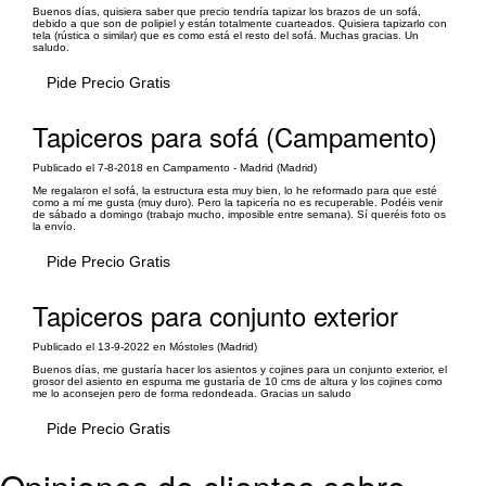
Buenos días, quisiera saber que precio tendría tapizar los brazos de un sofá,
debido a que son de polipiel y están totalmente cuarteados. Quisiera tapizarlo con
tela (rústica o similar) que es como está el resto del sofá. Muchas gracias. Un
saludo.
Pide Precio Gratis
Tapiceros para sofá (Campamento)
Publicado el 7-8-2018 en Campamento - Madrid (Madrid)
Me regalaron el sofá, la estructura esta muy bien, lo he reformado para que esté
como a mí me gusta (muy duro). Pero la tapicería no es recuperable. Podéis venir
de sábado a domingo (trabajo mucho, imposible entre semana). Sí queréis foto os
la envío.
Pide Precio Gratis
Tapiceros para conjunto exterior
Publicado el 13-9-2022 en Móstoles (Madrid)
Buenos días, me gustaría hacer los asientos y cojines para un conjunto exterior, el
grosor del asiento en espuma me gustaría de 10 cms de altura y los cojines como
me lo aconsejen pero de forma redondeada. Gracias un saludo
Pide Precio Gratis