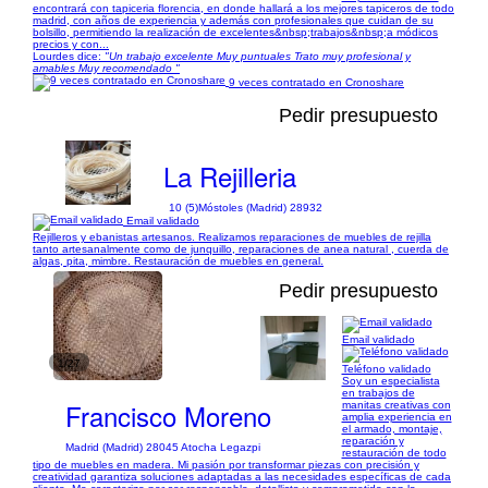
encontrará con tapiceria florencia, en donde hallará a los mejores tapiceros de todo
madrid, con años de experiencia y además con profesionales que cuidan de su
bolsillo, permitiendo la realización de excelentes&nbsp;trabajos&nbsp;a módicos
precios y con...
Lourdes dice:
"Un trabajo excelente Muy puntuales Trato muy profesional y
amables Muy recomendado "
9 veces contratado en Cronoshare
Pedir presupuesto
La Rejilleria
10 (5)
Móstoles (Madrid) 28932
Email validado
Rejilleros y ebanistas artesanos. Realizamos reparaciones de muebles de rejilla
tanto artesanalmente como de junquillo, reparaciones de anea natural , cuerda de
algas, pita, mimbre. Restauración de muebles en general.
Pedir presupuesto
Email validado
1/27
Teléfono validado
Soy un especialista
en trabajos de
Francisco Moreno
manitas creativas con
amplia experiencia en
el armado, montaje,
reparación y
Madrid (Madrid) 28045 Atocha Legazpi
restauración de todo
tipo de muebles en madera. Mi pasión por transformar piezas con precisión y
creatividad garantiza soluciones adaptadas a las necesidades específicas de cada