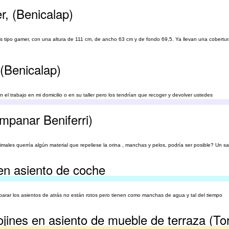
r, (Benicalap)
as tipo gamer, con una altura de 111 cm, de ancho 63 cm y de fondo 69,5. Ya llevan una cobertura
 (Benicalap)
 el trabajo en mi domicilio o en su taller pero los tendrían que recoger y devolver ustedes
mpanar Beniferri)
les querría algún material que repeliese la orina , manchas y pelos, podría ser posible? Un s
 en asiento de coche
parar los asientos de atrás no están rotos pero tienen como manchas de agua y tal del tiempo
ines en asiento de mueble de terraza (Torr