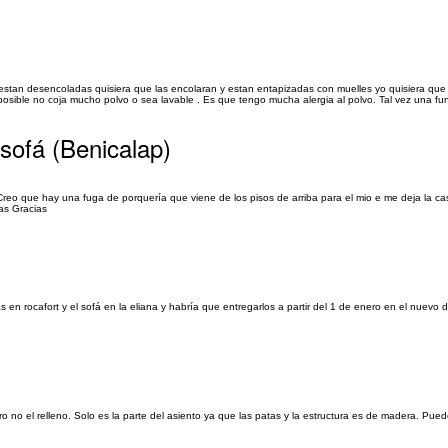
estan desencoladas quisiera que las encolaran y estan entapizadas con muelles yo quisiera que 
 posible no coja mucho polvo o sea lavable . Es que tengo mucha alergia al polvo. Tal vez una fun
sofá (Benicalap)
 Creo que hay una fuga de porquería que viene de los pisos de arriba para el mio e me deja la c
ias Gracias
as en rocafort y el sofá en la eliana y habría que entregarlos a partir del 1 de enero en el nuevo d
 no el relleno. Solo es la parte del asiento ya que las patas y la estructura es de madera. Pued