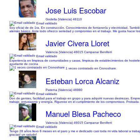
Jose Luis Escobar
Godella (Valencia) 46110
Email validado
Soy oficial de de 1ra. En construcción. Conocimientos de fontanería y electricidad. Tambié
alemán básico. Ante todo ofrezco seriedad y compromiso en el trabajo. Me gusta hacer los 
Javier Civera Lloret
Valencia (Valencia) 46015 Campanar Beniferri
Email validado
Experiencia en limpieza de comunidades y casas, limpieza de establecimientos de hostele
ayudante de cocina
1 veces contratado en Cronoshare
Esteban Lorca Alcaniz
Paterna (Valencia) 46980
Email validado
Don de gentes, facilidad para el trabajo en grupo y para adquirir nuevas destrezas. Empre
trabajo, entusiasmo y energía. Riguroso en el cumplimiento de los compromisos. Probada a
Manuel Blesa Pacheco
Valencia (Valencia) 46015 Campanar Beniferri
Email validado
Tengo 28 años llevo 6 meses en el paro y me e dedicado casi toda mi vida laboral a trabaj
gracias! un saludo!