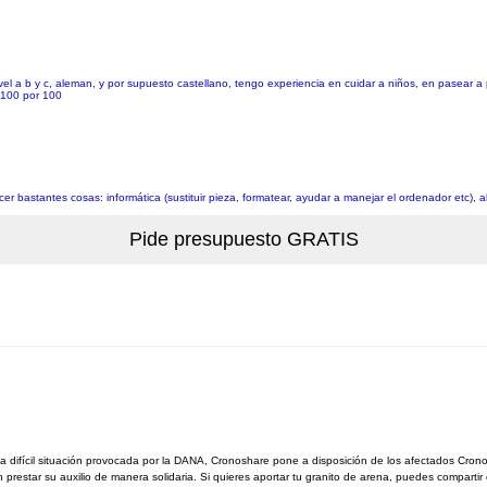
el a b y c, aleman, y por supuesto castellano, tengo experiencia en cuidar a niños, en pasear a
l 100 por 100
bastantes cosas: informática (sustituir pieza, formatear, ayudar a manejar el ordenador etc), al
 difícil situación provocada por la DANA, Cronoshare pone a disposición de los afectados Cro
estar su auxilio de manera solidaria. Si quieres aportar tu granito de arena, puedes compartir 