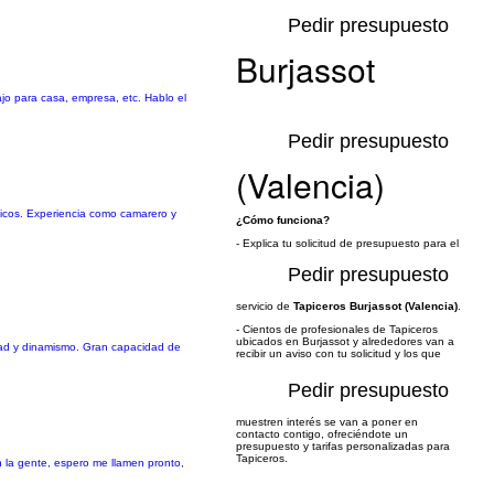
Pedir presupuesto
Burjassot
ajo para casa, empresa, etc. Hablo el
Pedir presupuesto
(Valencia)
ticos. Experiencia como camarero y
¿Cómo funciona?
- Explica tu solicitud de presupuesto para el
Pedir presupuesto
servicio de
Tapiceros Burjassot (Valencia)
.
- Cientos de profesionales de Tapiceros
ubicados en Burjassot y alrededores van a
lidad y dinamismo. Gran capacidad de
recibir un aviso con tu solicitud y los que
Pedir presupuesto
muestren interés se van a poner en
contacto contigo, ofreciéndote un
presupuesto y tarifas personalizadas para
Tapiceros.
n la gente, espero me llamen pronto,