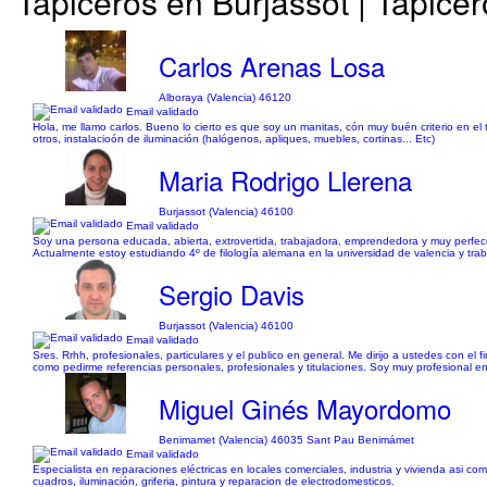
Tapiceros en Burjassot | Tapicer
Carlos Arenas Losa
Alboraya (Valencia) 46120
Email validado
Hola, me llamo carlos. Bueno lo cierto es que soy un manitas, cón muy buén criterio en el
otros, instalacioón de iluminación (halógenos, apliques, muebles, cortinas... Etc)
Maria Rodrigo Llerena
Burjassot (Valencia) 46100
Email validado
Soy una persona educada, abierta, extrovertida, trabajadora, emprendedora y muy perfecci
Actualmente estoy estudiando 4º de filología alemana en la universidad de valencia y tr
Sergio Davis
Burjassot (Valencia) 46100
Email validado
Sres. Rrhh, profesionales, particulares y el publico en general. Me dirijo a ustedes con e
como pedirme referencias personales, profesionales y titulaciones. Soy muy profesional en
Miguel Ginés Mayordomo
Benimamet (Valencia) 46035 Sant Pau Benimámet
Email validado
Especialista en reparaciones eléctricas en locales comerciales, industria y vivienda asi
cuadros, iluminación, griferia, pintura y reparacion de electrodomesticos.