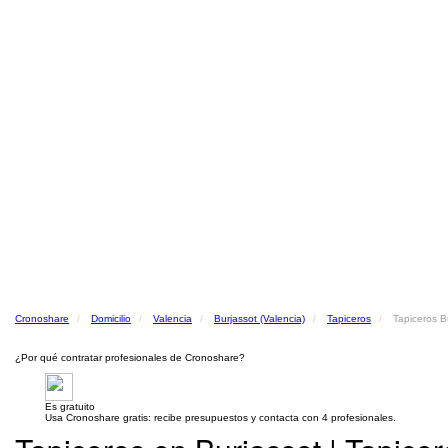
Cronoshare
Domicilio
Valencia
Burjassot (Valencia)
Tapiceros
Tapiceros B
¿Por qué contratar profesionales de Cronoshare?
Es gratuito
Usa Cronoshare gratis: recibe presupuestos y contacta con 4 profesionales.