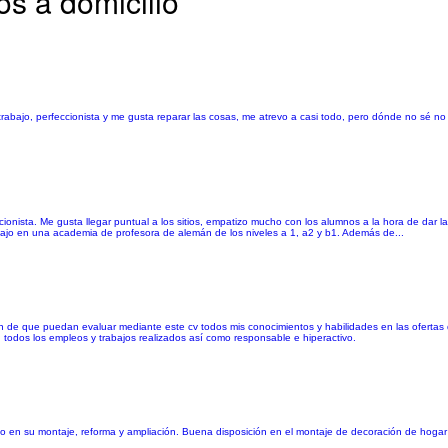
os a domicilio
 trabajo, perfeccionista y me gusta reparar las cosas, me atrevo a casi todo, pero dónde no sé n
onista. Me gusta llegar puntual a los sitios, empatizo mucho con los alumnos a la hora de dar 
abajo en una academia de profesora de alemán de los niveles a 1, a2 y b1. Además de...
l fin de que puedan evaluar mediante este cv todos mis conocimientos y habilidades en las ofertas
 todos los empleos y trabajos realizados así como responsable e hiperactivo.
 como en su montaje, reforma y ampliación. Buena disposición en el montaje de decoración de hoga