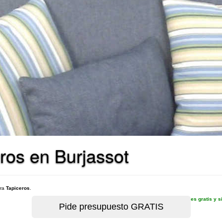
ros en Burjassot
ara
Tapiceros
.
es gratis y 