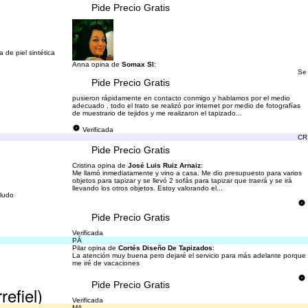
Pide Precio Gratis
 de piel sintética
Anna opina de
Somax Sl
:
Se
Pide Precio Gratis
pusieron rápidamente en contacto conmigo y hablamos por el medio
adecuado , todo el trato se realizó por internet por medio de fotografías
de muestrario de tejidos y me realizaron el tapizado...
Verificada
CR
Pide Precio Gratis
Cristina opina de
José Luis Ruiz Arnaiz
:
Me llamó inmediatamente y vino a casa. Me dio presupuesto para varios
objetos para tapizar y se llevó 2 sofás para tapizar que traerá y se irá
llevando los otros objetos. Estoy valorando el...
aludo
Pide Precio Gratis
Verificada
PÁ
Pilar opina de
Cortés Diseño De Tapizados
:
La atención muy buena pero dejaré el servicio para más adelante porque
me iré de vacaciones
Pide Precio Gratis
efiel)
Verificada
MA