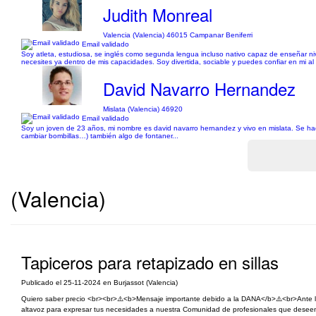
Judith Monreal
Valencia (Valencia) 46015 Campanar Beniferri
Email validado
Soy atleta, estudiosa, se inglés como segunda lengua incluso nativo capaz de enseñar niv
necesites ya dentro de mis capacidades. Soy divertida, sociable y puedes confiar en mi a
David Navarro Hernandez
Mislata (Valencia) 46920
Email validado
Soy un joven de 23 años, mi nombre es david navarro hernandez y vivo en mislata. Se hacer 
cambiar bombillas…) también algo de fontaner...
(Valencia)
Tapiceros para retapizado en sillas
Publicado el 25-11-2024 en Burjassot (Valencia)
Quiero saber precio <br><br>⚠️<b>Mensaje importante debido a la DANA</b>⚠️<br>Ante la
altavoz para expresar tus necesidades a nuestra Comunidad de profesionales que deseen pr