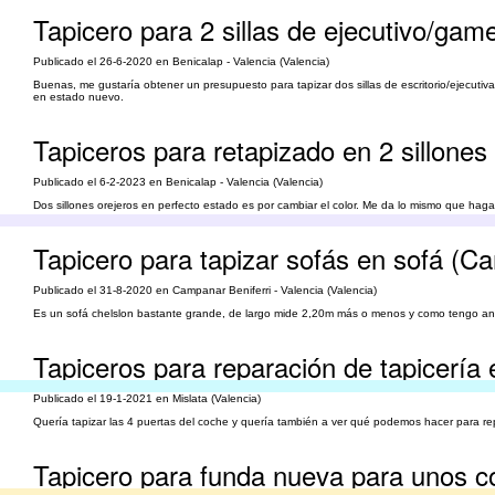
Tapicero para 2 sillas de ejecutivo/game
Publicado el 26-6-2020 en Benicalap - Valencia (Valencia)
Buenas, me gustaría obtener un presupuesto para tapizar dos sillas de escritorio/ejecutiv
en estado nuevo.
Tapiceros para retapizado en 2 sillones
Publicado el 6-2-2023 en Benicalap - Valencia (Valencia)
Dos sillones orejeros en perfecto estado es por cambiar el color. Me da lo mismo que hagan
Tapicero para tapizar sofás en sofá (Ca
Publicado el 31-8-2020 en Campanar Beniferri - Valencia (Valencia)
Es un sofá chelslon bastante grande, de largo mide 2,20m más o menos y como tengo anima
Tapiceros para reparación de tapicería
Publicado el 19-1-2021 en Mislata (Valencia)
Quería tapizar las 4 puertas del coche y quería también a ver qué podemos hacer para re
Tapicero para funda nueva para unos coj