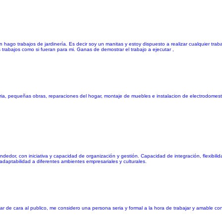
n hago trabajos de jardinería. Es decir soy un manitas y estoy dispuesto a realizar cualquier trab
trabajos como si fueran para mi. Ganas de demostrar el trabajo a ejecutar ,
ria, pequeñas obras, reparaciones del hogar, montaje de muebles e instalacion de electrodomes
ndedor, con iniciativa y capacidad de organización y gestión. Capacidad de integración, flexibi
daptabilidad a diferentes ambientes empresariales y culturales.
ar de cara al publico, me considero una persona seria y formal a la hora de trabajar y amable co