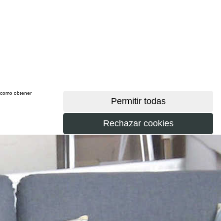
sí como obtener
más