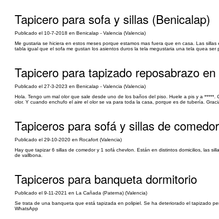
Tapicero para sofa y sillas (Benicalap)
Publicado el 10-7-2018 en Benicalap - Valencia (Valencia)
Me gustaria se hiciera en estos meses porque estamos mas fuera que en casa. Las sillas 
tabla igual que el sofa me gustan los asientos duros la tela megustaria una tela quea ser
Tapicero para tapizado reposabrazo en 
Publicado el 27-3-2023 en Benicalap - Valencia (Valencia)
Hola. Tengo um mal olor que sale desde uno de los baños del piso. Huele a pis y a *****.
olor. Y cuando enchufo el aire el olor se va para toda la casa, porque es de tubería. Grac
Tapiceros para sofá y sillas de comedor
Publicado el 29-10-2020 en Rocafort (Valencia)
Hay que tapizar 6 sillas de comedor y 1 sofá chevlon. Están en distintos domicilios, las sill
de vallbona.
Tapiceros para banqueta dormitorio
Publicado el 9-11-2021 en La Cañada (Paterna) (Valencia)
Se trata de una banqueta que está tapizada en polipiel. Se ha deteriorado el tapizado pero
WhatsApp