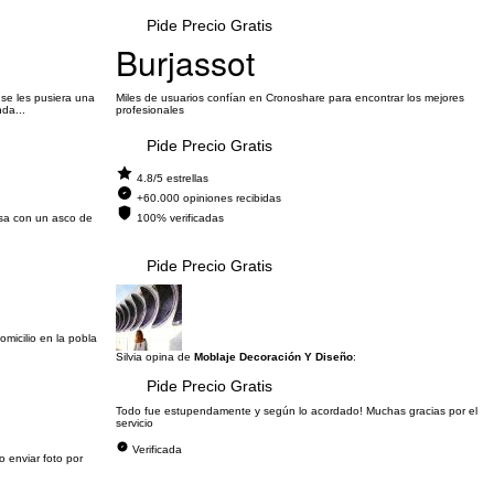
Pide Precio Gratis
Burjassot
se les pusiera una
Miles de usuarios confían en Cronoshare para encontrar los mejores
da...
profesionales
Pide Precio Gratis
4.8/5 estrellas
+60.000 opiniones recibidas
asa con un asco de
100% verificadas
Pide Precio Gratis
omicilio en la pobla
Silvia opina de
Moblaje Decoración Y Diseño
:
Pide Precio Gratis
Todo fue estupendamente y según lo acordado! Muchas gracias por el
servicio
Verificada
o enviar foto por