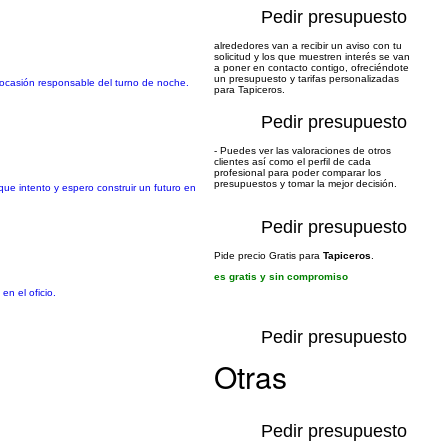
Pedir presupuesto
alrededores van a recibir un aviso con tu
solicitud y los que muestren interés se van
a poner en contacto contigo, ofreciéndote
un presupuesto y tarifas personalizadas
a ocasión responsable del turno de noche.
para Tapiceros.
Pedir presupuesto
- Puedes ver las valoraciones de otros
clientes así como el perfil de cada
profesional para poder comparar los
presupuestos y tomar la mejor decisión.
ue intento y espero construir un futuro en
Pedir presupuesto
Pide precio Gratis para
Tapiceros
.
es gratis y sin compromiso
n el oficio.
Pedir presupuesto
Otras
Pedir presupuesto