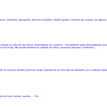
os. Carteleria, reprografia, atencion al público, diseño grafico, creación de cuadros, en algun
os (tengo un niño de tres años), dependiente de comercio... Actualmente estoy desempleado aunq
dar de mi hijo. Me puede interesar el cuidado de niños, personas mayores o enfermos....
 en el sector desde entonces, tengo experiencia en todo tipo de tapizado y en cualquier tarea e
da de fruta, tomate, sandia,..... Etc.