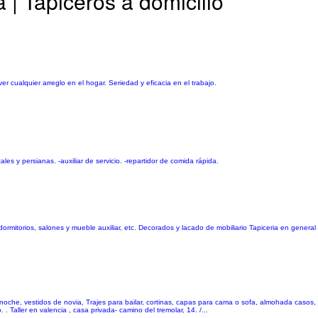
 | Tapiceros a domicilio
r cualquier arreglo en el hogar. Seriedad y eficacia en el trabajo.
es y persianas. -auxiliar de servicio. -repartidor de comida rápida.
dormitorios, salones y mueble auxiliar, etc. Decorados y lacado de mobiliario Tapiceria en genera
 noche, vestidos de novia, Trajes para bailar, cortinas, capas para cama o sofa, almohada casos, 
 . Taller en valencia , casa privada- camino del tremolar, 14. /...