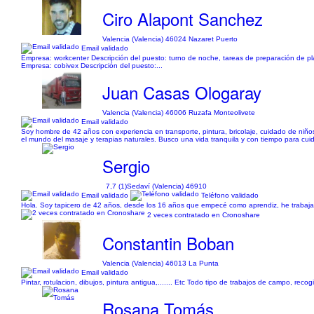
Ciro Alapont Sanchez
Valencia (Valencia) 46024 Nazaret Puerto
Email validado
Empresa: workcenter Descripción del puesto: turno de noche, tareas de preparación de plan
Empresa: cobivex Descripción del puesto:...
Juan Casas Ologaray
Valencia (Valencia) 46006 Ruzafa Monteolivete
Email validado
Soy hombre de 42 años con experiencia en transporte, pintura, bricolaje, cuidado de niñ
el mundo del masaje y terapias naturales. Busco una vida tranquila y con tiempo para cui
Sergio
7,7 (1)
Sedaví (Valencia) 46910
Email validado
Teléfono validado
Hola. Soy tapicero de 42 años, desde los 16 años que empecé como aprendiz, he trabajado
2 veces contratado en Cronoshare
Constantin Boban
Valencia (Valencia) 46013 La Punta
Email validado
Pintar, rotulacion, dibujos, pintura antigua,....... Etc Todo tipo de trabajos de campo, recogi
Rosana Tomás