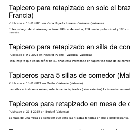
Tapicero para retapizado en solo el br
Francia)
Publicado el 15-11-2023 en Peña Roja Av Francia - Valencia (Valencia)
El brazo largo del chaiselongue tiene 100 cm de ancho, 150 cm de profundidad y 100 cm de a
muestra.
Tapicero para retapizado en silla de c
Publicado el 9-7-2025 en Nazaret Puerto - Valencia (Valencia)
Hola, mi jefe que es un señor de 81 años esta interesado en tapizar las sillas de su co
Tapiceros para 5 sillas de comedor (Mali
Publicado el 13-11-2021 en Malilla - Valencia (Valencia)
Las sillas actualmente están perfectamente tapizadas ( sólo asientos) La intención es real
Tapiceros para retapizado en mesa de 
Publicado el 25-3-2025 en Sedaví (Valencia)
Se trata de una mesa de comedor que tiene las 4 patas forradas en piel o polipiel blanca,