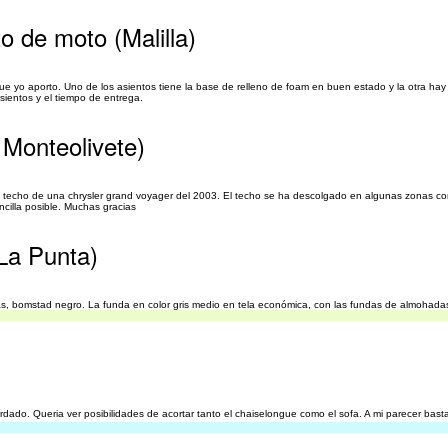
o de moto (Malilla)
ue yo aporto. Uno de los asientos tiene la base de relleno de foam en buen estado y la otra hay
asientos y el tiempo de entrega.
 Monteolivete)
l techo de una chrysler grand voyager del 2003. El techo se ha descolgado en algunas zonas co
cilla posible. Muchas gracias
(La Punta)
zas, bomstad negro. La funda en color gris medio en tela económica, con las fundas de almohad
dado. Queria ver posibilidades de acortar tanto el chaiselongue como el sofa. A mi parecer basta