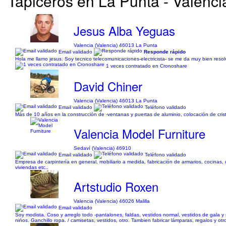
Tapiceros en La Punta - Valencia
Jesus Alba Yeguas
Valencia (Valencia) 46013 La Punta
Email validado
Responde rápido
Hola me llamo jesus. Soy tecnico telecomunicaciones-electricista- se me da muy bien resolve
1 veces contratado en Cronoshare
David Chiner
Valencia (Valencia) 46013 La Punta
Email validado
Teléfono validado
Más de 10 años en la construcción de -ventanas y puertas de aluminio, colocación de cristal
Valencia Model Furniture
Sedaví (Valencia) 46910
Email validado
Teléfono validado
Empresa de carpintería en general, mobiliario a medida, fabricación de armarios, cocinas, 
viviendas etc..
Artstudio Roxen
Valencia (Valencia) 46026 Malilla
Email validado
Soy modista. Coso y arreglo todo -pantalones, faldas, vestidos normal, vestidos de gala y
nińos. Ganchillo ropa. / camisetas, vestidos, otro. Tambien fabricar lámparas, regalos y otro.