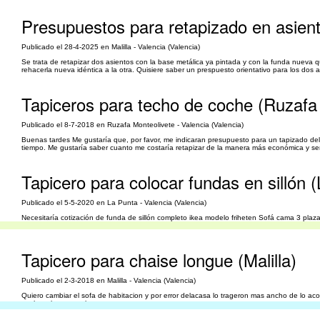
Presupuestos para retapizado en asient
Publicado el 28-4-2025 en Malilla - Valencia (Valencia)
Se trata de retapizar dos asientos con la base metálica ya pintada y con la funda nueva q
rehacerla nueva idéntica a la otra. Quisiere saber un prespuesto orientativo para los dos 
Tapiceros para techo de coche (Ruzafa
Publicado el 8-7-2018 en Ruzafa Monteolivete - Valencia (Valencia)
Buenas tardes Me gustaría que, por favor, me indicaran presupuesto para un tapizado de
tiempo. Me gustaría saber cuanto me costaría retapizar de la manera más económica y sen
Tapicero para colocar fundas en sillón 
Publicado el 5-5-2020 en La Punta - Valencia (Valencia)
Necesitaría cotización de funda de sillón completo ikea modelo friheten Sofá cama 3 pla
cotización y tiempo de entrega aprox. Muchas gracias! Natalia
Tapicero para chaise longue (Malilla)
Publicado el 2-3-2018 en Malilla - Valencia (Valencia)
Quiero cambiar el sofa de habitacion y por error delacasa lo trageron mas ancho de lo acor
ancho a los reposabrazos.