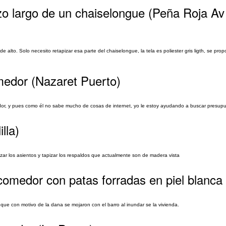
azo largo de un chaiselongue (Peña Roja Av
lto. Solo necesito retapizar esa parte del chaiselongue, la tela es poliester gris ligth, se prop
omedor (Nazaret Puerto)
medor, y pues como él no sabe mucho de cosas de internet, yo le estoy ayudando a buscar presup
lla)
izar los asientos y tapizar los respaldos que actualmente son de madera vista
comedor con patas forradas en piel blanca
 que con motivo de la dana se mojaron con el barro al inundar se la vivienda.