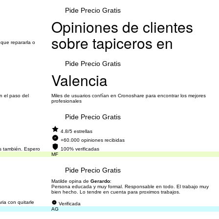
Pide Precio Gratis
Opiniones de clientes
sobre tapiceros en
 que repararla o
Pide Precio Gratis
Valencia
n el paso del
Miles de usuarios confían en Cronoshare para encontrar los mejores
profesionales
Pide Precio Gratis
4.8/5 estrellas
+60.000 opiniones recibidas
as también. Espero
100% verificadas
MF
Pide Precio Gratis
Matilde opina de
Gerardo
:
Persona educada y muy formal. Responsable en todo. El trabajo muy
bien hecho. Lo tendre en cuenta para proximos trabajos.
ria con quitarle
Verificada
AG