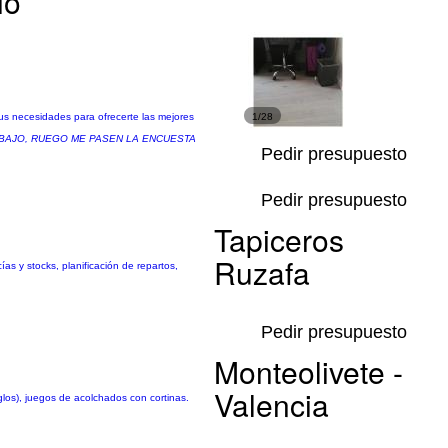
io
us necesidades para ofrecerte las mejores
1/28
ABAJO, RUEGO ME PASEN LA ENCUESTA
Pedir presupuesto
Pedir presupuesto
Tapiceros
Ruzafa
as y stocks, planificación de repartos,
Pedir presupuesto
Monteolivete -
Valencia
eglos), juegos de acolchados con cortinas.