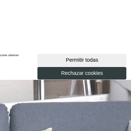
sí como obtener
más