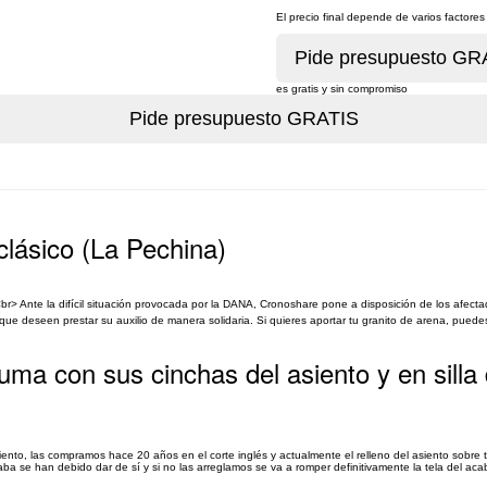
El precio final depende de varios factor
es gratis y sin compromiso
lásico (La Pechina)
> Ante la difícil situación provocada por la DANA, Cronoshare pone a disposición de los afect
 deseen prestar su auxilio de manera solidaria. Si quieres aportar tu granito de arena, puedes 
uma con sus cinchas del asiento y en silla
iento, las compramos hace 20 años en el corte inglés y actualmente el relleno del asiento sobre 
aba se han debido dar de sí y si no las arreglamos se va a romper definitivamente la tela del aca