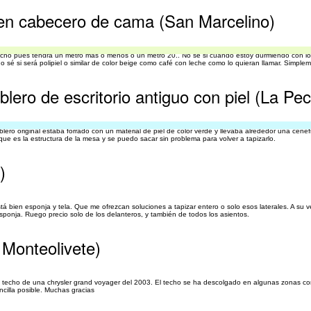
 en cabecero de cama (San Marcelino)
ncho pues tendrá un metro más o menos o un metro 20.. No sé si cuando estoy durmiendo con lo
o sé si será polipiel o similar de color beige como café con leche como lo quieran llamar. Simple
blero de escritorio antiguo con piel (La Pe
blero original estaba forrado con un material de piel de color verde y llevaba alrededor una cene
 que es la estructura de la mesa y se puedo sacar sin problema para volver a tapizarlo.
)
á bien esponja y tela. Que me ofrezcan soluciones a tapizar entero o solo esos laterales. A su v
ponja. Ruego precio solo de los delanteros, y también de todos los asientos.
 Monteolivete)
l techo de una chrysler grand voyager del 2003. El techo se ha descolgado en algunas zonas co
cilla posible. Muchas gracias