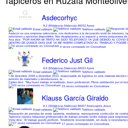
Tapiceros en Ruzafa Monteolivete
Asdecorhyc
9,2 (9)
Valencia (Valencia) 46022 Ayora
Email validado
Teléfono validado
Asdecor es una empresa valenciana, nos dedicamos a la decoración textil de interiores, 
soluciones y opciones disponibles. Nos desplazamos a tu espacio y vemos propuestas de t
Ana dice:
"POR AHORA MI TRATO HA SIDO TELEFONICO YA QUE DEBIDO AL COVID
DENTRO DE QUINCE DIAS QUE YA ME HABRA COMPLETADO EL TRABAJO Y PODRE
4 veces contratado en Cronoshare
Federico Just Gil
9,6 (9)
Valencia (Valencia) 46022 Ayora
Email validado
Teléfono validado
• de diciembre 2006 a diciembre 2012: responsable de logística en ame material electrico 
petición de materiales y devoluciones, re...
Carles dice:
"Muy buen trabajo el realizado, buen profesional. Plena satisfaccón por el resu
23 veces contratado en Cronoshare
Klauss García Giraldo
8,1 (3)
Valencia (Valencia) 46007 Arrancapins Jesus
Email validado
Teléfono validado
Reparación de prendas de vestir, sastreria, modisteria, marroquineria confección de cortin
Tapicería náutica máquinas profesionales de trabajo pesado recibo trabajo para empresas. H
Vicky dice:
"El trabajo quedó perfecto. Totalmente recomendable, sin duda si necesitamos u
17 veces contratado en Cronoshare