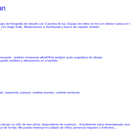
an
quipo de fotografia de estudio con 5 puntos de luz. Equipo de video en hd con edicion nativa en 
a con magic bullic. Masterizacion a dvd-bluraid y banco de copiado Unidad...
."
escayola , tambien fontaneria albali?Eria tambien quito enjambres de abejas
grado cambios y alteraciones en el pedido. "
cidad, carpinteria, parquet, cambiar puertas, cambiar ventanas.
os (tengo un niño de tres años), dependiente de comercio... Actualmente estoy desempleado aunq
dar de mi hijo. Me puede interesar el cuidado de niños, personas mayores o enfermos....