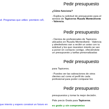
Pedir presupuesto
¿Cómo funciona?
- Explica tu solicitud de presupuesto para el
servicio de
Tapiceros Ruzafa Monteolivete
hd. Programas que utilizo: premiere cs5,
- Valencia
.
Pedir presupuesto
- Cientos de profesionales de Tapiceros
ubicados en Ruzafa Monteolivete - Valencia
y alrededores van a recibir un aviso con tu
solicitud y los que muestren interés se van
a poner en contacto contigo, ofreciéndote
un presupuesto y tarifas personalizadas
Pedir presupuesto
para Tapiceros.
- Puedes ver las valoraciones de otros
clientes así como el perfil de cada
profesional para poder comparar los
Pedir presupuesto
presupuestos y tomar la mejor decisión.
Pide precio Gratis para
Tapiceros
.
ue intento y espero construir un futuro en
es gratis y sin compromiso