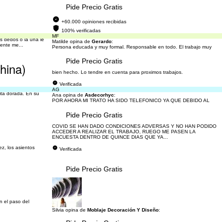
Pide Precio Gratis
+60.000 opiniones recibidas
100% verificadas
MF
s dedos o la uña le
Matilde opina de
Gerardo
:
mente me...
Persona educada y muy formal. Responsable en todo. El trabajo muy
Pide Precio Gratis
china)
bien hecho. Lo tendre en cuenta para proximos trabajos.
Verificada
AG
fita dorada. En su
Ana opina de
Asdecorhyc
:
POR AHORA MI TRATO HA SIDO TELEFONICO YA QUE DEBIDO AL
Pide Precio Gratis
COVID SE HAN DADO CONDICIONES ADVERSAS Y NO HAN PODIDO
ACCEDER A REALIZAR EL TRABAJO, RUEGO ME PASEN LA
ENCUESTA DENTRO DE QUINCE DIAS QUE YA...
ez, los asientos
Verificada
Pide Precio Gratis
n el paso del
Silvia opina de
Moblaje Decoración Y Diseño
: