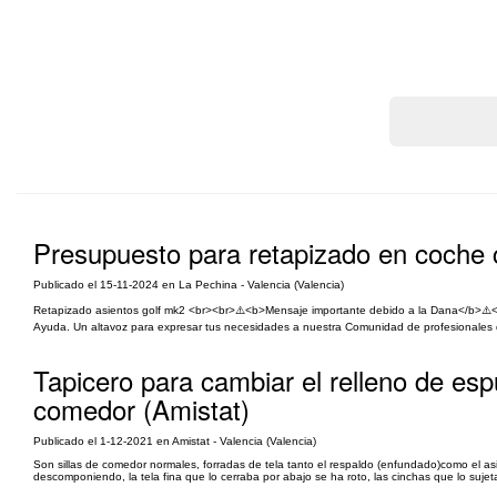
Presupuesto para retapizado en coche c
Publicado el 15-11-2024 en La Pechina - Valencia (Valencia)
Retapizado asientos golf mk2 <br><br>⚠️<b>Mensaje importante debido a la Dana</b>⚠️<br
Ayuda. Un altavoz para expresar tus necesidades a nuestra Comunidad de profesionales que
Tapicero para cambiar el relleno de esp
comedor (Amistat)
Publicado el 1-12-2021 en Amistat - Valencia (Valencia)
Son sillas de comedor normales, forradas de tela tanto el respaldo (enfundado)como el as
descomponiendo, la tela fina que lo cerraba por abajo se ha roto, las cinchas que lo sujet