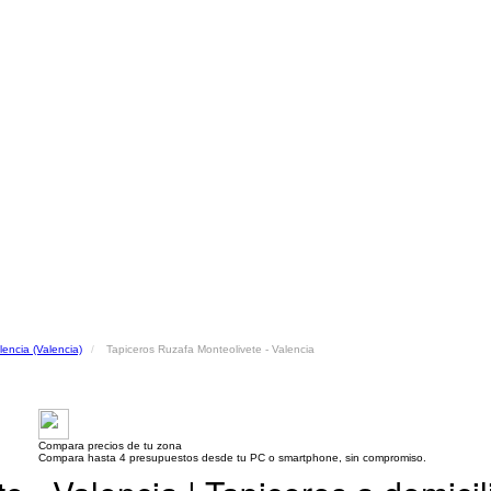
lencia (Valencia)
Tapiceros Ruzafa Monteolivete - Valencia
Compara precios de tu zona
Compara hasta 4 presupuestos desde tu PC o smartphone, sin compromiso.