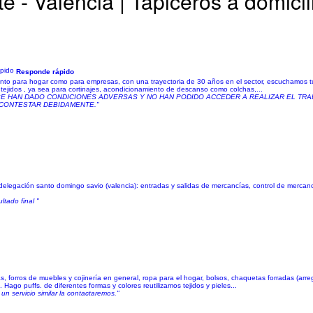
 - Valencia | Tapiceros a domicil
Responde rápido
tanto para hogar como para empresas, con una trayectoria de 30 años en el sector, escuchamos t
ejidos , ya sea para cortinajes, acondicionamiento de descanso como colchas,...
 SE HAN DADO CONDICIONES ADVERSAS Y NO HAN PODIDO ACCEDER A REALIZAR EL TR
 CONTESTAR DEBIDAMENTE."
delegación santo domingo savio (valencia): entradas y salidas de mercancías, control de mercancí
ltado final "
as, forros de muebles y cojinería en general, ropa para el hogar, bolsos, chaquetas forradas (arr
ago puffs. de diferentes formas y colores reutilizamos tejidos y pieles...
n servicio similar la contactaremos."