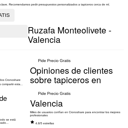
es clave. Recomendamos pedir presupuestos personalizados a tapiceros cerca de mí.
Ruzafa Monteolivete -
Valencia
Pide Precio Gratis
Opiniones de clientes
sobre tapiceros en
ados Cronoshare
compartir esta...
Pide Precio Gratis
 de
Valencia
Miles de usuarios confían en Cronoshare para encontrar los mejores
profesionales
todo se está
bado...
4.8/5 estrellas