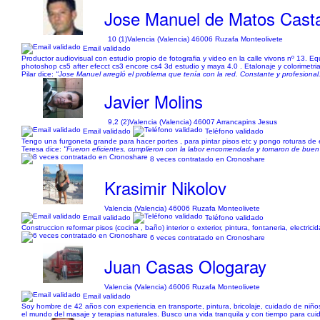
Jose Manuel de Matos Cast
10 (1)
Valencia (Valencia) 46006 Ruzafa Monteolivete
Email validado
Productor audiovisual con estudio propio de fotografia y video en la calle vivons nº 13. E
photoshop cs5 after efecct cs3 encore cs4 3d estudio y maya 4.0 . Etalonaje y colorimetri
Pilar dice:
"Jose Manuel arregló el problema que tenía con la red. Constante y profesional
Javier Molins
9,2 (2)
Valencia (Valencia) 46007 Arrancapins Jesus
Email validado
Teléfono validado
Tengo una furgoneta grande para hacer portes , para pintar pisos etc y pongo roturas de 
Teresa dice:
"Fueron eficientes, cumplieron con la labor encomendada y tomaron de buen 
8 veces contratado en Cronoshare
Krasimir Nikolov
Valencia (Valencia) 46006 Ruzafa Monteolivete
Email validado
Teléfono validado
Construccion reformar pisos (cocina , baño) interior o exterior, pintura, fontaneria, electri
6 veces contratado en Cronoshare
Juan Casas Ologaray
Valencia (Valencia) 46006 Ruzafa Monteolivete
Email validado
Soy hombre de 42 años con experiencia en transporte, pintura, bricolaje, cuidado de niñ
el mundo del masaje y terapias naturales. Busco una vida tranquila y con tiempo para cui