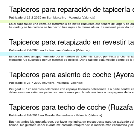
Tapiceros para reparación de tapicería
Publicado el 17-2-2025 en San Marcelino - Valencia (Valencia)
Es el cabezal de una cama de matrimonio de metro cincuenta eso tendrá de largo y de a
he dado y se ha cortado se ha hecho tres rajas a la misma altura. Es material parecido o n
Tapiceros para retapizado en revestir ta
Publicado el 2-1-2020 en La Pechina - Valencia (Valencia)
Es un escritorio antiguo, formado por un tablero de 1,08 mts. Largo por 48cts ancho. El ta
momento fue sustituido por un material de polipiel. Dicho tablero está metido dentro de lo
Tapiceros para asiento de coche (Ayora
Publicado el 28-7-2020 en Ayora - Valencia (Valencia)
Peugeot 307 cc asientos delanteros con esponja laterales deteriorada. La parte central est
delanteros que están en perfectas condiciones pero la tela empieza a despegarse de la es
Tapiceros para techo de coche (Ruzafa
Publicado el 8-7-2018 en Ruzafa Monteolivete - Valencia (Valencia)
Buenas tardes Me gustaría que, por favor, me indicaran presupuesto para un tapizado de
tiempo. Me gustaría saber cuanto me costaría retapizar de la manera más económica y sen