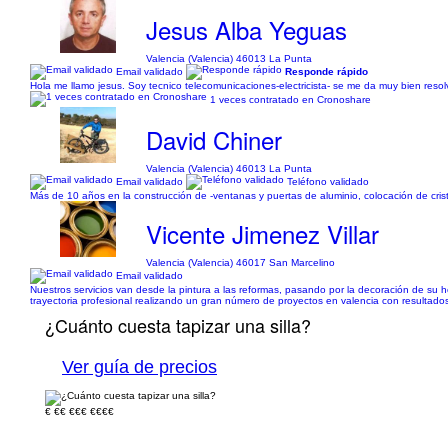
Jesus Alba Yeguas
Valencia (Valencia) 46013 La Punta
Email validado
Responde rápido
Hola me llamo jesus. Soy tecnico telecomunicaciones-electricista- se me da muy bien resolve
1 veces contratado en Cronoshare
David Chiner
Valencia (Valencia) 46013 La Punta
Email validado
Teléfono validado
Más de 10 años en la construcción de -ventanas y puertas de aluminio, colocación de cristal
Vicente Jimenez Villar
Valencia (Valencia) 46017 San Marcelino
Email validado
Nuestros servicios van desde la pintura a las reformas, pasando por la decoración de s
trayectoria profesional realizando un gran número de proyectos en valencia con resultados 
¿Cuánto cuesta tapizar una silla?
Ver guía de precios
€
€€
€€€
€€€€