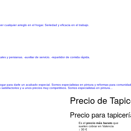
r cualquier arreglo en el hogar. Seriedad y eficacia en el trabajo.
es y persianas. -auxiliar de servicio. -repartidor de comida rápida.
u hogar para darle un acabado especial. Somos especialistas en pintura y reformas para comuni
satisfactorios y a unos precios muy competitivos. Somos especialistas en pintura...
Precio de Tapic
Precio para tapicerí
Es el
precio más barato
que
suelen cobrar en Valencia
↓
30 €