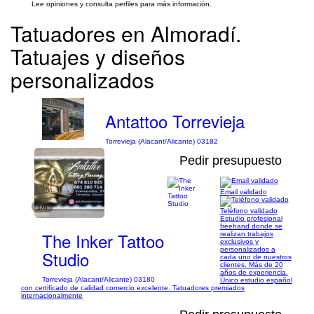
Lee opiniones y consulta perfiles para más información.
Tatuadores en Almoradí.
Tatuajes y diseños
personalizados
Antattoo Torrevieja
Torrevieja (Alacant/Alicante) 03182
Pedir presupuesto
Email validado
1/8
Teléfono validado
Estudio profesional
freehand donde se
The Inker Tattoo
realizan trabajos
exclusivos y
personalizados a
Studio
cada uno de nuestros
clientes. Más de 20
años de experiencia.
Torrevieja (Alacant/Alicante) 03180
Único estudio español
con certificado de calidad comercio excelente. Tatuadores premiados
internacionalmente