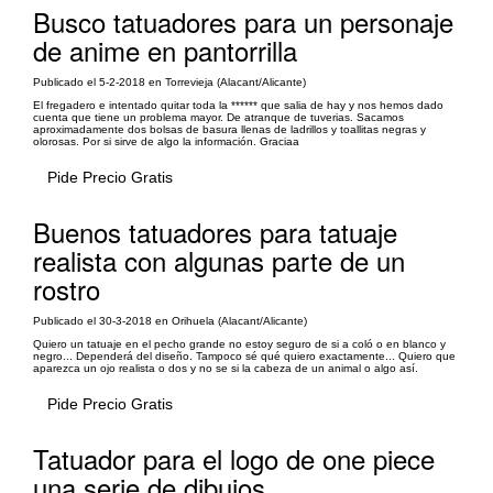
Busco tatuadores para un personaje
de anime en pantorrilla
Publicado el 5-2-2018 en Torrevieja (Alacant/Alicante)
El fregadero e intentado quitar toda la ****** que salia de hay y nos hemos dado
cuenta que tiene un problema mayor. De atranque de tuverias. Sacamos
aproximadamente dos bolsas de basura llenas de ladrillos y toallitas negras y
olorosas. Por si sirve de algo la información. Graciaa
Pide Precio Gratis
Buenos tatuadores para tatuaje
realista con algunas parte de un
rostro
Publicado el 30-3-2018 en Orihuela (Alacant/Alicante)
Quiero un tatuaje en el pecho grande no estoy seguro de si a coló o en blanco y
negro... Dependerá del diseño. Tampoco sé qué quiero exactamente... Quiero que
aparezca un ojo realista o dos y no se si la cabeza de un animal o algo así.
Pide Precio Gratis
Tatuador para el logo de one piece
una serie de dibujos