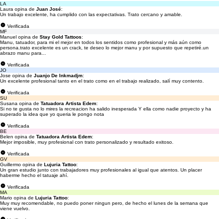
LA
Laura opina de
Juan José
:
Un trabajo excelente, ha cumplido con las expectativas. Trato cercano y amable.
Verificada
MF
Manuel opina de
Stay Gold Tattoos
:
Manu, tatuador, para mi el mejor en todos los sentidos como profesional y más aún como
persona.trato excelente es un crack, te deseo lo mejor manu y por supuesto que repetiré.un
abrazo manu para...
Verificada
JO
Jose opina de
Juanjo De Inkmadjm
:
Un excelente profesional tanto en el trato como en el trabajo realizado, salí muy contento.
Verificada
SU
Susana opina de
Tatuadora Artista Edem
:
Si no te gusta no lo mires la recreacion ha salido inesperada Y ella como nadie proyecto y ha
superado la idea que yo queria le pongo nota
Verificada
BE
Belen opina de
Tatuadora Artista Edem
:
Mejor imposible, muy profesional con trato personalizado y resultado exitoso.
Verificada
GV
Guillermo opina de
Lujuria Tattoo
:
Un gran estudio junto con trabajadores muy profesionales al igual que atentos. Un placer
haberme hecho el tatuaje ahí.
Verificada
MA
Mario opina de
Lujuria Tattoo
:
Muy muy recomendable, no puedo poner ningun pero, de hecho el lunes de la semana que
viene vuelvo.