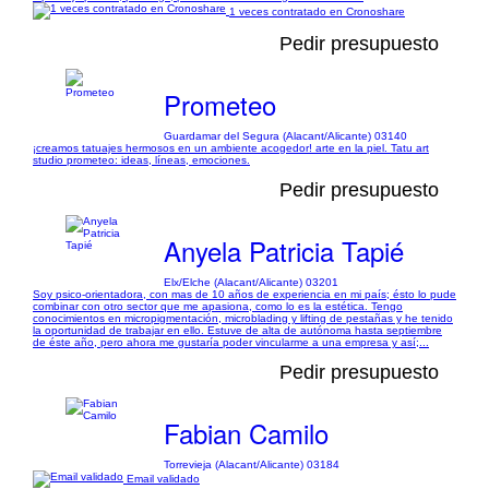
1 veces contratado en Cronoshare
Pedir presupuesto
Prometeo
Guardamar del Segura (Alacant/Alicante) 03140
¡creamos tatuajes hermosos en un ambiente acogedor! arte en la piel. Tatu art
studio prometeo: ideas, líneas, emociones.
Pedir presupuesto
Anyela Patricia Tapié
Elx/Elche (Alacant/Alicante) 03201
Soy psico-orientadora, con mas de 10 años de experiencia en mi país; ésto lo pude
combinar con otro sector que me apasiona, como lo es la estética. Tengo
conocimientos en micropigmentación, microblading y lifting de pestañas y he tenido
la oportunidad de trabajar en ello. Estuve de alta de autónoma hasta septiembre
de éste año, pero ahora me gustaría poder vincularme a una empresa y así;...
Pedir presupuesto
Fabian Camilo
Torrevieja (Alacant/Alicante) 03184
Email validado