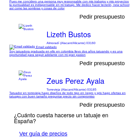
Pues me concidero una persona muy responsable con mis trabajos y mis proyectos
la puntualidad es indispensable en mi trabajo. Me dedico hacer lecterin, new school
así como las sombras y cosas de color
Pedir presupuesto
Lizeth Bustos
Almoradí (Alacant/Alicante) 03160
Email validado
Soy tatuadora graduada en ello en colombia llevo dos años tatuando y es una
oportunidad para seguir adelante con mi gran pasion
Pedir presupuesto
Zeus Perez Ayala
Torrevieja (Alacant/Alicante) 03185
Tatuador en torrevieja hago diseños de todo tipo en negro y gris hago ofertas en
tatuajes con buen tamaño preguntar precio sin compromiso
Pedir presupuesto
¿Cuánto cuesta hacerse un tatuaje en
España?
Ver guía de precios