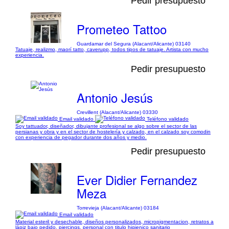
Pedir presupuesto
Prometeo Tattoo
Guardamar del Segura (Alacant/Alicante) 03140
Tatuaje, realizmo, maorí tatto, caverupp, todos tipos de tatuaje. Artista con mucho
experiencia.
Pedir presupuesto
Antonio Jesús
Crevillent (Alacant/Alicante) 03330
Email validado
Teléfono validado
Soy tattuador, diseñador, dibujante profesional se algo sobre el sector de las
persianas y obra y en el sector de hostelería y calzado, en el calzado soy comodin
con experiencia de pegador durante dos años y medio.
Pedir presupuesto
Ever Didier Fernandez
Meza
Torrevieja (Alacant/Alicante) 03184
Email validado
Material esteril y desechable, diseños personalizados, micropigmentacion, retratos a
lápiz bajo pedido, piercings, personal con titulo higienico sanitario