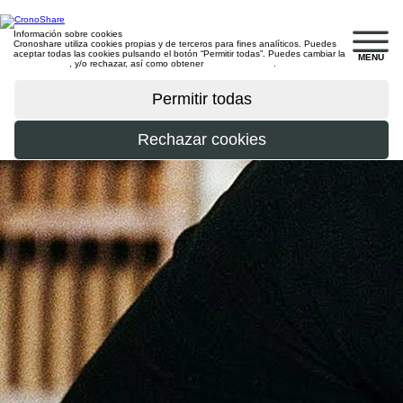
Información sobre cookies
Cronoshare utiliza cookies propias y de terceros para fines analíticos. Puedes
aceptar todas las cookies pulsando el botón “Permitir todas”. Puedes cambiar la
MENU
configuración
, y/o rechazar, así como obtener
más información
.