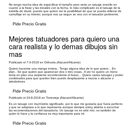
No tengo mucha idea de especificar el tamaño pero seria un tatuaje sneicllo en
cuanto a la frase y las iniciales con la fecha, lo más complicado es el tatuaje de la
estrella de david, puesto que quiero ver la posibilidad de que se pueda rellenar de
camuflaje en su interior, aunque eso ya segun se vea con el tatuador pertinente.
Pide Precio Gratis
Mejores tatuadores para quiero una
cara realista y lo demas dibujos sin
mas
Publicado el 7-3-2018 en Orihuela (Alacant/Alicante)
Quiero hacerme una manga entera.. Tengo alguna idea de lo que quiero... En
plan.. Se que quiero que aparezcan dos o tres cosas.. A ver no quiero un mono
tema en plan una serpiente recorriendome el brazo... Quiero varios tatuajes y poder
combinarlos para que queden bien puedo desplazarme a murcia o alicante o
alrededores
Pide Precio Gratis
Publicado el 24-8-2018 en Torrevieja (Alacant/Alicante)
Es un tatuaje con muchísimo significado, por lo que me gustaría que fuera perfecto
y que se adaptara a lo que representa aunque siempre estoy abierta a escuchar
las recomendaciones del tatuador/a. Un tatuaje no es sólo mío, es también de
quien lo hace y la confianza es muy importante para mí.
Pide Precio Gratis