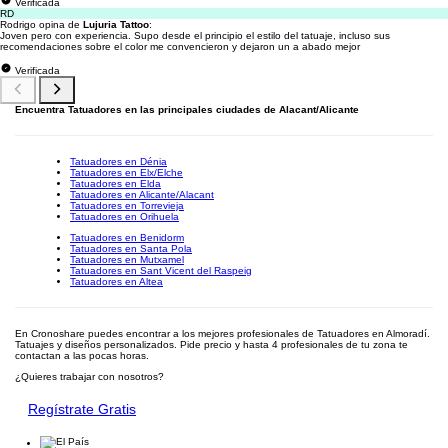
Verificada
RD
Rodrigo opina de
Lujuria Tattoo
:
Joven pero con experiencia. Supo desde el principio el estilo del tatuaje, incluso sus
recomendaciones sobre el color me convencieron y dejaron un a abado mejor
Verificada
Encuentra Tatuadores en las principales ciudades de Alacant/Alicante
Tatuadores en Dénia
Tatuadores en Elx/Elche
Tatuadores en Elda
Tatuadores en Alicante/Alacant
Tatuadores en Torrevieja
Tatuadores en Orihuela
Tatuadores en Benidorm
Tatuadores en Santa Pola
Tatuadores en Mutxamel
Tatuadores en Sant Vicent del Raspeig
Tatuadores en Altea
En Cronoshare puedes encontrar a los mejores profesionales de Tatuadores en Almoradí.
Tatuajes y diseños personalizados. Pide precio y hasta 4 profesionales de tu zona te
contactan a las pocas horas.
¿Quieres trabajar con nosotros?
Regístrate Gratis