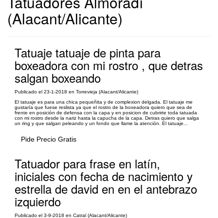
Tatuadores Almoradí
(Alacant/Alicante)
Tatuaje tatuaje de pinta para
boxeadora con mi rostro , que detras
salgan boxeando
Publicado el 23-1-2018 en Torrevieja (Alacant/Alicante)
El tatuaje es para una chica pequeñita y de complexion delgada. El tatuaje me
gustaría que fuese reslista ya que el rostro de la boxeadora quiero que sea de
frente en posiciòn de defensa con la capa y en posicion de cubrirte toda tatuada
con mi rostro desde la nariz hasta la capucha de la capa. Detras quiero que salga
un ring y que salgan peleando y un fondo que llame la atención. El tatuaje...
Pide Precio Gratis
Tatuador para frase en latín,
iniciales con fecha de nacimiento y
estrella de david en en el antebrazo
izquierdo
Publicado el 3-9-2018 en Catral (Alacant/Alicante)