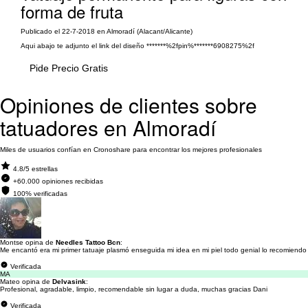
forma de fruta
Publicado el 22-7-2018 en Almoradí (Alacant/Alicante)
Aqui abajo te adjunto el link del diseño *******%2fpin%*******6908275%2f
Pide Precio Gratis
Opiniones de clientes sobre
tatuadores en Almoradí
Miles de usuarios confían en Cronoshare para encontrar los mejores profesionales
4.8/5 estrellas
+60.000 opiniones recibidas
100% verificadas
Montse opina de
Needles Tattoo Bcn
:
Me encantó era mi primer tatuaje plasmó enseguida mi idea en mi piel todo genial lo recomiendo
Verificada
MA
Mateo opina de
Delvasink
:
Profesional, agradable, limpio, recomendable sin lugar a duda, muchas gracias Dani
Verificada