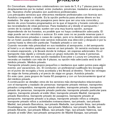
En Cronoshare, disponemos colaboradores con taxis de 5, 6 y 7 plazas para tus
desplazamientos por la ciudad, entre ciudades, provincias, traslados al aeropuerto,
etc. Nuestros chofer privados son auténticos profesionales.
Los principales servicios que ofrecemos mediante profesionales con licencia son:
Autobús compartido o shuttle. Es la opción perfecta para ahorrar dinero en los
traslados. Se viaja con más pasajeros pero tiene que ser una ruta conocida y
dentro de unos horarios programados en la que el trayecto y horario coincida con
las necesidades de otras personas. Para traslados al y desde el aeropuerto /
centro de la ciudad o similar, suelen ser una muy buena opción, aunque
dependiendo de los horarios, es posible que no haya combinación adecuada. El
viaje puede ser en microbús o autocar. En este caso no se puede reservar para ir
hasta direcciones privadas o casas de campo, pero si tu destino privado está cerca
de un hotel, puedes utilizar este servicio indicando esa dirección y después ir por tu
cuenta hasta tu dirección particular. Traslado privado o con taxi.
Cuando necesite más privacidad en sus traslados al aeropuerto, o del aeropuerto
al hotel o a un destino particular, reserve un taxi privado. Un servicio exclusivo que
le estará esperando, y le llevará donde le indique, sin esperas adicionales. Es el
transporte más rápido y cómodo para un grupo reducido de hasta 4 personas.
También disponible en esta opción traslados Executive o Luxury en Limusinas. Si
necesita un traslado con más de 4 plazas, su opción más adecuada será la del
minibús privado. Minibús privado.
Transporte privado para grupos pequeños o medianos que salen juntos para algún
evento, por vacaciones, etc. El conductor, un profesional cualificado les recogerá
en el punto de recogida y hora acordada y les llevará al destino. Tiene las ventajas
de viajar de forma privada y el precio de viajar en grupo. Autobús privado.
En este caso, para grupos de hasta 60 pasajeros y con un funcionamiento igual al
del minibús privado.
A continuación se detallan otros de los servicios más demandados relacionados
con el transporte y traslado de personas: transporte privado minivan, transportes
privados compartidos, transporte privado shuttles, transporte privado, transporte
privado de personas, transporte privado particular, transporte privado particular para
viajeros, transporte privado al estilo Uber, transporte privado Madrid, transporte
privado Barcelona, transporte privado de pasajeros, transporte privado al
aeropuerto, transporte privado a la playa, transporte privado niños a colegios,
transporte privado niños a actividades extraescolares, taxi privado, taxi privado
Madrid, taxi privado Barcelona, taxi privado Marbella, taxi privado Ibiza, taxi privado
Guadalajara, taxi privado Málaga, taxi privado Mallorca, taxi privado Sevilla, taxi
privado Alicante, taxi privado Bilbao, taxi privado Vigo, taxi privado Valencia, taxi
privado al estilo Uber, taxi privado aeropuerto de Madrid Barajas, taxi privado