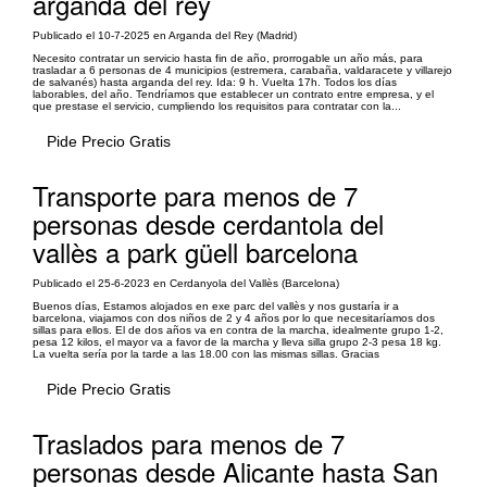
arganda del rey
Publicado el 10-7-2025 en Arganda del Rey (Madrid)
Necesito contratar un servicio hasta fin de año, prorrogable un año más, para
trasladar a 6 personas de 4 municipios (estremera, carabaña, valdaracete y villarejo
de salvanés) hasta arganda del rey. Ida: 9 h. Vuelta 17h. Todos los días
laborables, del año. Tendríamos que establecer un contrato entre empresa, y el
que prestase el servicio, cumpliendo los requisitos para contratar con la...
Pide Precio Gratis
Transporte para menos de 7
personas desde cerdantola del
vallès a park güell barcelona
Publicado el 25-6-2023 en Cerdanyola del Vallès (Barcelona)
Buenos días, Estamos alojados en exe parc del vallès y nos gustaría ir a
barcelona, viajamos con dos niños de 2 y 4 años por lo que necesitaríamos dos
sillas para ellos. El de dos años va en contra de la marcha, idealmente grupo 1-2,
pesa 12 kilos, el mayor va a favor de la marcha y lleva silla grupo 2-3 pesa 18 kg.
La vuelta sería por la tarde a las 18.00 con las mismas sillas. Gracias
Pide Precio Gratis
Traslados para menos de 7
personas desde Alicante hasta San