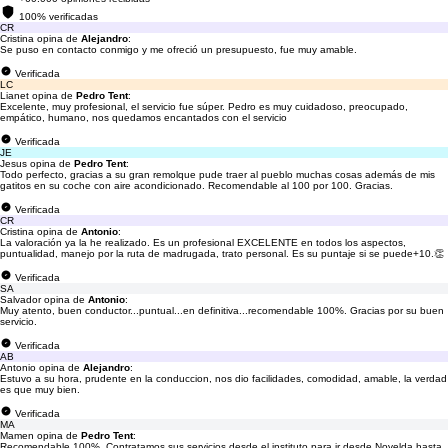
100% verificadas
CR
Cristina opina de
Alejandro
:
Se puso en contacto conmigo y me ofreció un presupuesto, fue muy amable.
Verificada
LC
Lianet opina de
Pedro Tent
:
Excelente, muy profesional, el servicio fue súper. Pedro es muy cuidadoso, preocupado,
empático, humano, nos quedamos encantados con el servicio
Verificada
JE
Jesus opina de
Pedro Tent
:
Todo perfecto, gracias a su gran remolque pude traer al pueblo muchas cosas además de mis
gatitos en su coche con aire acondicionado. Recomendable al 100 por 100. Gracias.
Verificada
CR
Cristina opina de
Antonio
:
La valoración ya la he realizado. Es un profesional EXCELENTE en todos los aspectos,
puntualidad, manejo por la ruta de madrugada, trato personal. Es su puntaje si se puede+10.👏
Verificada
SA
Salvador opina de
Antonio
:
Muy atento, buen conductor...puntual...en definitiva...recomendable 100%. Gracias por su buen
servicio.
Verificada
AB
Antonio opina de
Alejandro
:
Estuvo a su hora, prudente en la conduccion, nos dio facilidades, comodidad, amable, la verdad
es que muy bien.
Verificada
MA
Mamen opina de
Pedro Tent
:
Recomendable 100%. Contratamos sus servicios desde el instituto para ir desde Novelda hasta