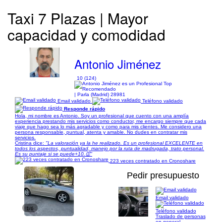
Taxi 7 Plazas | Mayor
capacidad y comodidad
Antonio Jiménez
10 (124)
| Parla (Madrid) 28981
Email validado
Teléfono validado
Responde rápido
Hola, mi nombre es Antonio. Soy un profesional que cuento con una amplía
experiencia prestando mis servicios como conductor, me encargo siempre que cada
viaje que hago sea lo más agradable y como para mis clientes. Me considero una
persona responsable, puntual, atenta y amable. No dudes en contratar mis
servicios.
Cristina dice:
"La valoración ya la he realizado. Es un profesional EXCELENTE en
todos los aspectos, puntualidad, manejo por la ruta de madrugada, trato personal.
Es su puntaje si se puede+10.👏"
223 veces contratado en Cronoshare
Pedir presupuesto
Email validado
1/6
Teléfono validado
Traslado de personas
en general.