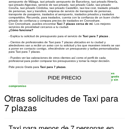
aeropuerto de Málaga, taxi privado aeropuerto de Barcelona, taxi privado Almería,
taxi privado Algeciras, servicio de taxi privado, taxi privado Cádiz, taxi privado
Coruña, taxi privado Córdoba, taxi privado Castellón, taxi low cost, traslado privado
de personas, taxi y transfers, empresa de servicio de transporte de personas,
transporte de pasajeros, traslados al aeropuerto, traslados privados y traslados
compartidos. Recuerda, para traslados, cuenta con la confianza de un buen chofer
privado de confianza y compara precios de traslados en Cronoshare.
Con Cronoshare, puedes encontrar
Taxi 7 plazas cerca de mi
. Los mejores
servicios de proximidad cercanos a tu ciudad.
¿Cómo funciona?
- Explica tu solicitud de presupuesto para el servicio de
Taxi para 7 plazas
.
- Cientos de profesionales de Taxi para 7 plazas ubicados en tu ciudad y
alrededores van a recibir un aviso con tu solicitud y los que muestren interés se van
a poner en contacto contigo, ofreciéndote un presupuesto y tarifas personalizadas
para Taxi para 7 plazas.
- Puedes ver las valoraciones de otros clientes así como el perfil de cada
profesional para poder comparar los presupuestos y tomar la mejor decisión.
Pide precio Gratis para
Taxi para 7 plazas
.
es
gratis
y sin
compromiso
Otras solicitudes de Taxi para
7 plazas
Taxi para menos de 7 personas en