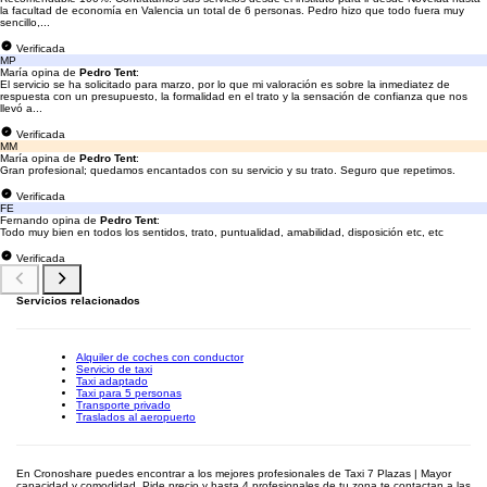
la facultad de economía en Valencia un total de 6 personas. Pedro hizo que todo fuera muy
sencillo,...
Verificada
MP
María opina de
Pedro Tent
:
El servicio se ha solicitado para marzo, por lo que mi valoración es sobre la inmediatez de
respuesta con un presupuesto, la formalidad en el trato y la sensación de confianza que nos
llevó a...
Verificada
MM
María opina de
Pedro Tent
:
Gran profesional; quedamos encantados con su servicio y su trato. Seguro que repetimos.
Verificada
FE
Fernando opina de
Pedro Tent
:
Todo muy bien en todos los sentidos, trato, puntualidad, amabilidad, disposición etc, etc
Verificada
Servicios relacionados
Alquiler de coches con conductor
Servicio de taxi
Taxi adaptado
Taxi para 5 personas
Transporte privado
Traslados al aeropuerto
En Cronoshare puedes encontrar a los mejores profesionales de Taxi 7 Plazas | Mayor
capacidad y comodidad. Pide precio y hasta 4 profesionales de tu zona te contactan a las