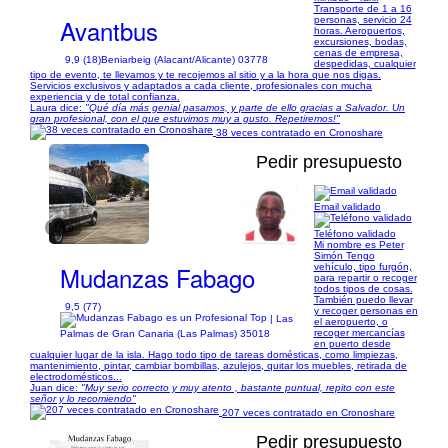
Transporte de 1 a 16
Avantbus
personas, servicio 24
horas. Aeropuertos,
excursiones, bodas,
cenas de empresa,
9,9 (18)
Beniarbeig (Alacant/Alicante) 03778
despedidas, cualquier
tipo de evento, te llevamos y te recojemos al sitio y a la hora que nos digas.
Servicios exclusivos y adaptados a cada cliente, profesionales con mucha
experiencia y de total confianza.
Laura dice:
"Qué día más genial pasamos, y parte de ello gracias a Salvador. Un
gran profesional, con el que estuvimos muy a gusto. Repetiremos!"
38 veces contratado en Cronoshare
Pedir presupuesto
Email validado
1/10
Teléfono validado
Mi nombre es Peter
Simón Tengo
Mudanzas Fabago
vehículo, tipo furgón,
para repartir o recoger
todos tipos de cosas.
También puedo llevar
9,5 (77)
y recoger personas en
| Las
el aeropuerto, o
recoger mercancías
Palmas de Gran Canaria (Las Palmas) 35018
en puerto desde
cualquier lugar de la isla. Hago todo tipo de tareas domésticas, como limpiezas,
mantenimiento, pintar, cambiar bombillas, azulejos, quitar los muebles, retirada de
electrodomésticos...
Juan dice:
"Muy serio correcto y muy atento , bastante puntual, repito con este
señor y lo recomiendo"
207 veces contratado en Cronoshare
Pedir presupuesto