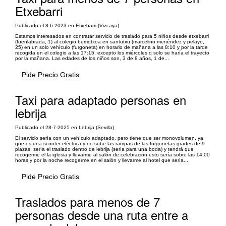
Etxebarri
Publicado el 8-6-2023 en Etxebarri (Vizcaya)
Estamos interesados en contratar servicio de traslado para 5 niños desde etxebarri
(fuenlabrada, 1) al colegio berriotxoa en santutxu (marcelino menéndez y pelayo,
25) en un solo vehículo (furgoneta) en horario de mañana a las 8:10 y por la tarde
recogida en el colegio a las 17:15, excepto los miércoles q solo se haría el trayecto
por la mañana. Las edades de los niños son, 3 de 8 años, 1 de...
Pide Precio Gratis
Taxi para adaptado personas en
lebrija
Publicado el 28-7-2025 en Lebrija (Sevilla)
El servicio sería con un vehículo adaptado, pero tiene que ser monovolumen, ya
que es una scooter eléctrica y no sube las rampas de las furgonetas grades de 9
plazas, sería el traslado dentro de lebrija (sería para una boda) y tendrá que
recogerme el la iglesia y llevarme al salón de celebración esto sería sobre las 14,00
horas y por la noche recogerme en el salón y llevarme al hotel que sería...
Pide Precio Gratis
Traslados para menos de 7
personas desde una ruta entre a