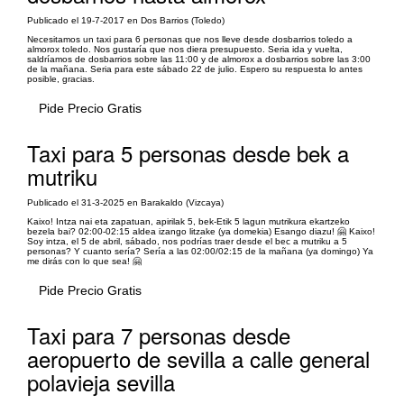
Publicado el 19-7-2017 en Dos Barrios (Toledo)
Necesitamos un taxi para 6 personas que nos lleve desde dosbarrios toledo a
almorox toledo. Nos gustaría que nos diera presupuesto. Seria ida y vuelta,
saldríamos de dosbarrios sobre las 11:00 y de almorox a dosbarrios sobre las 3:00
de la mañana. Seria para este sábado 22 de julio. Espero su respuesta lo antes
posible, gracias.
Pide Precio Gratis
Taxi para 5 personas desde bek a
mutriku
Publicado el 31-3-2025 en Barakaldo (Vizcaya)
Kaixo! Intza nai eta zapatuan, apirilak 5, bek-Etik 5 lagun mutrikura ekartzeko
bezela bai? 02:00-02:15 aldea izango litzake (ya domekia) Esango diazu! 🤗 Kaixo!
Soy intza, el 5 de abril, sábado, nos podrías traer desde el bec a mutriku a 5
personas? Y cuanto sería? Sería a las 02:00/02:15 de la mañana (ya domingo) Ya
me dirás con lo que sea! 🤗
Pide Precio Gratis
Taxi para 7 personas desde
aeropuerto de sevilla a calle general
polavieja sevilla