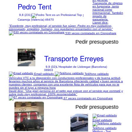
Pedro Tent
Transporte de objetos
en furgoneta, tanto
nacional como
internacional. También
9,8 (231)
|
reparto de
paquetería.
Catarroja (Valencia) 46470
Lianet dice:
"Excelente, muy profesional, el servicio fue súper. Pedro es muy cuidadoso,
preocupado, empático, humano, nos quedamos encantados con el servicio"
530 veces contratado en Cronoshare
Pedir presupuesto
Transporte Erreyes
9,9 (32)
L'Hospitalet de Llobregat (Barcelona)
08903
Email validado
Teléfono validado
Vehículos VTC a tu disposición con conductores profesionales y de buena actitud,
llevamos muchos años al servicio de Barcelona ofreciendo calidad y buen servicio a
nuestros clientes, contamos con una excelente flota de vehículos para que no te
quedes sin el tuyo a ninguna hora
David dice:
"Una gran persona en el ratito que estuve con el servicio que contraté y
sobre todo muy profesional. 100% recomendable"
67 veces contratado en Cronoshare
Pedir presupuesto
Email validado
1/11
Teléfono validado
Minibus - Taxi.