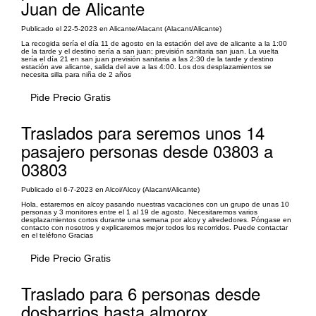
Juan de Alicante
Publicado el 22-5-2023 en Alicante/Alacant (Alacant/Alicante)
La recogida sería el día 11 de agosto en la estación del ave de alicante a la 1:00
de la tarde y el destino sería a san juan; previsión sanitaria san juan. La vuelta
sería el día 21 en san juan previsión sanitaria a las 2:30 de la tarde y destino
estación ave alicante, salida del ave a las 4:00. Los dos desplazamientos se
necesita silla para niña de 2 años
Pide Precio Gratis
Traslados para seremos unos 14
pasajero personas desde 03803 a
03803
Publicado el 6-7-2023 en Alcoi/Alcoy (Alacant/Alicante)
Hola, estaremos en alcoy pasando nuestras vacaciones con un grupo de unas 10
personas y 3 monitores entre el 1 al 19 de agosto. Necesitaremos varios
desplazamientos cortos durante una semana por alcoy y alrededores. Póngase en
contacto con nosotros y explicaremos mejor todos los recorridos. Puede contactar
en el teléfono Gracias
Pide Precio Gratis
Traslado para 6 personas desde
dosbarrios hasta almorox