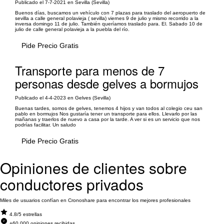
Publicado el 7-7-2021 en Sevilla (Sevilla)
Buenos días, buscamos un vehículo con 7 plazas para traslado del aeropuerto de
sevilla a calle general polavieja ( sevilla) viernes 9 de julio y mismo recorrido a la
inversa domingo 11 de julio. También queríamos traslado para. El. Sabado 10 de
julio de calle general polavieja a la puebla del río.
Pide Precio Gratis
Transporte para menos de 7
personas desde gelves a bormujos
Publicado el 4-4-2023 en Gelves (Sevilla)
Buenas tardes, somos de gelves, tenemos 4 hijos y van todos al colegio ceu san
pablo en bormujos Nos gustaría tener un transporte para ellos. Llevarlo por las
mañanas y traerlos de nuevo a casa por la tarde. A ver si es un servicio que nos
podrías facilitar. Un saludo
Pide Precio Gratis
Opiniones de clientes sobre
conductores privados
Miles de usuarios confían en Cronoshare para encontrar los mejores profesionales
4.8/5 estrellas
+60.000 opiniones recibidas