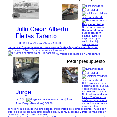
Email validado
1/3
Teléfono validado
Responde rápido
Julio Cesar Alberto
Soy chofer privado.-
Dispongo de una
Fleitas Taranto
Furgoneta de 9
plazas.- Estoy a
disposición para
cualquier viaje
9,8 (19)
Elda (Alacant/Alicante) 03600
programado.-
Laura dice:
"Se agradece la comunicación fluida y la puntualidad. Un gran
profesional del que fiarse para hacer trayectos."
63 veces contratado en Cronoshare
Pedir presupuesto
Email validado
1/3
Teléfono validado
Hola! soy jorge, soy
persona seria, puntual
Jorge
y responsable. Soy
totalmente particular.
No hay intermediarios.
Llevo 20 años en la
9,7 (27)
| Sant
profesión por cuenta
ajena. Espero poder
Joan Despí (Barcelona) 08970
darles un buen
servicio y que sea de vuestro agrado. Mi prioridad es el propio cliente. Puede ser,
que, no sea mi presupuesto el más barato, pero, la calidad y trato es más que un
servicio barato. Y como se suele...