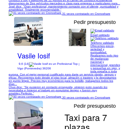
conducir b btp y dispongo de 12 puntos en el carnet de conducir Actualmente
disponemos de Dos vehículos mercedes e class para empresa o particulares para...
José dice:
"Gran profesional, mantenimiento contacto con el cliente, puntualidad y
amabilidad. Totalmente recomendable."
31 veces contratado en Cronoshare
Pedir presupuesto
Email validado
1/3
Teléfono validado
Ofrecemos precio,
seriedad y
Vasile Iosif
puntualidad.
Realizamos todo tipo
de mudanzas
nacional y
9,6 (14)
|
internacional, grandes
y pequeñas en vigo, y
Vigo (Pontevedra) 36206
toda españa o toda
europa. Con el mejor personal cualificado para darte un servicio rápido, seguro y
eficaz. Recogemos todo desde el piso local, almacén o trastero y lo depositamos
en punto limpio. Precios muy económicos para tu bolsillo, trabajamos todos los
días...
Chus dice:
"Se pusieron en contacto enseguida, vinieron justo cuando los
necesitaba e hicieron el trabajo en poquisimo tiempo y fueron muy
amables.Perfecto."
30 veces contratado en Cronoshare
Pedir presupuesto
Taxi para 7
plazas
1/9