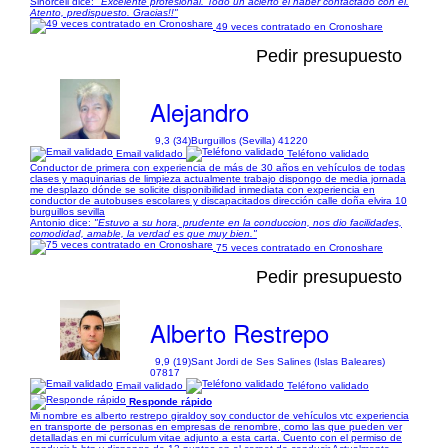
Sinorcell dice:
"Excelente profesional. Todo un acierto el haber contactado con él.
Atento, predispuesto. Gracias!!"
49 veces contratado en Cronoshare
Pedir presupuesto
Alejandro
9,3 (34)
Burguillos (Sevilla) 41220
Email validado
Teléfono validado
Conductor de primera con experiencia de más de 30 años en vehículos de todas
clases y maquinarias de limpieza actualmente trabajo dispongo de media jornada
me desplazo dónde se solicite disponibilidad inmediata con experiencia en
conductor de autobuses escolares y discapacitados dirección calle doña elvira 10
burguillos sevilla
Antonio dice:
"Estuvo a su hora, prudente en la conduccion, nos dio facilidades,
comodidad, amable, la verdad es que muy bien."
75 veces contratado en Cronoshare
Pedir presupuesto
Alberto Restrepo
9,9 (19)
Sant Jordi de Ses Salines (Islas Baleares)
07817
Email validado
Teléfono validado
Responde rápido
Mi nombre es alberto restrepo giraldoy soy conductor de vehículos vtc experiencia
en transporte de personas en empresas de renombre, como las que pueden ver
detalladas en mi currículum vitae adjunto a esta carta. Cuento con el permiso de