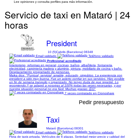
Lee opiniones y consulta perfiles para más información.
Servicio de taxi en Mataró | 24
horas
President
10 (5)
Cabrils (Barcelona) 08348
Email validado
Teléfono validado
Profesional acreditado
Interiorismo, reformas en general, cocinas, baños, albañileria, fontaneria,
electricidad, carpintería madera y aluminio, pintura, mobiliario de cocina y baño.
Desplazamiento programado de personas.
Maika dice:
"Puntual, servicial, amable, educado, simpático. La experiencia con
president a sido muy buena. Fue un acierto confiar en sus servicios. Hizo posible
un fin de semana tranquilo y organizado. No tengo duda de que repetiré. Lo
recomiendo.!! se adaptó a nosotras al 100% todas las veces necesarias, y por
nuestra situación personal no era fácil. Muchas gracias 👏🏻"
7 veces contratado en Cronoshare
Pedir presupuesto
Taxi
Mataró (Barcelona) 08301
Email validado
Teléfono validado
Flota de taxis privada. Vehículos de 6 plazas. Seriedad mejor precio y calidad del