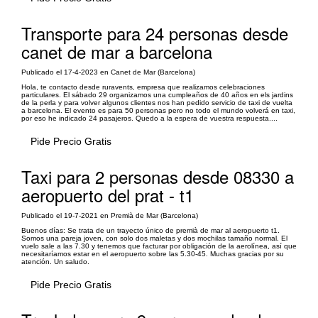
Transporte para 24 personas desde
canet de mar a barcelona
Publicado el 17-4-2023 en Canet de Mar (Barcelona)
Hola, te contacto desde ruravents, empresa que realizamos celebraciones
particulares. El sábado 29 organizamos una cumpleaños de 40 años en els jardins
de la perla y para volver algunos clientes nos han pedido servicio de taxi de vuelta
a barcelona. El evento es para 50 personas pero no todo el mundo volverá en taxi,
por eso he indicado 24 pasajeros. Quedo a la espera de vuestra respuesta....
Pide Precio Gratis
Taxi para 2 personas desde 08330 a
aeropuerto del prat - t1
Publicado el 19-7-2021 en Premià de Mar (Barcelona)
Buenos días: Se trata de un trayecto único de premià de mar al aeropuerto t1.
Somos una pareja joven, con solo dos maletas y dos mochilas tamaño normal. El
vuelo sale a las 7.30 y tenemos que facturar por obligación de la aerolínea, así que
necesitaríamos estar en el aeropuerto sobre las 5.30-45. Muchas gracias por su
atención. Un saludo.
Pide Precio Gratis