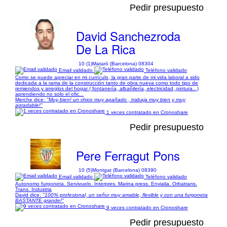
Pedir presupuesto
David Sanchezroda
De La Rica
10 (1)
Mataró (Barcelona) 08304
Email validado
Teléfono validado
Como se puede apreciar en mi currículo, la gran parte de mi vida laboral a sido
dedicada a la rama de la construcción tanto de obra nueva como todo tipo de
remiendos y arreglos del hogar ( fontanería, albañilería, electricidad, pintura...)
aprendiendo no solo el ofic...
Merche dice:
"Muy bien! un chico muy apañado , trabaja muy bien y muy
agradable!"
1 veces contratado en Cronoshare
Pedir presupuesto
Pere Ferragut Pons
10 (5)
Montgat (Barcelona) 08390
Email validado
Teléfono validado
Autonomo furgoneta. Servivuelo. Interpres. Marina press. Envialia. Orbatrans.
Trans. Industria
David dice:
"100% profesional, un señor muy amable, flexible y con una furgoneta
BASTANTE grande!"
9 veces contratado en Cronoshare
Pedir presupuesto