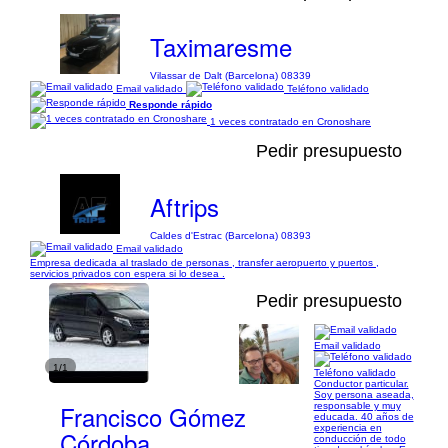
Taximaresme
Vilassar de Dalt (Barcelona) 08339
Email validado
Teléfono validado
Responde rápido
1 veces contratado en Cronoshare
Pedir presupuesto
Aftrips
Caldes d'Estrac (Barcelona) 08393
Email validado
Empresa dedicada al traslado de personas , transfer aeropuerto y puertos ,
servicios privados con espera si lo desea .
Pedir presupuesto
Email validado
1/1
Teléfono validado
Conductor particular.
Soy persona aseada,
Francisco Gómez
responsable y muy
educada. 40 años de
experiencia en
Córdoba
conducción de todo