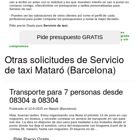
van a recibir un aviso con tu solicitud y los que muestren interés se van a poner en
contacto contigo, ofreciéndote un presupuesto y tarifas personalizadas para
Servicio de taxi.
- Puedes ver las valoraciones de otros clientes así como el perfil de cada
profesional para poder comparar los presupuestos y tomar la mejor decisión.
Pide precio Gratis para
Servicio de taxi
.
es
gratis
y sin
compromiso
Otras solicitudes de Servicio
de taxi Mataró (Barcelona)
Transporte para 7 personas desde
08304 a 08304
Publicado el 12-6-2025 en Mataró (Barcelona)
Hola, buenas tardes. Estoy organizando una fiesta el próximo 14 de junio en can
nogueres, en dosrius, y necesito contratar un servicio de transporte en van para
ese día. La idea es disponer de dos vans para trasladar a los invitados desde el
punto donde los deja el autobús, cerca del restaurante can bruguera (camí de la
cornisa 39, mataró), hasta can nogueres. El trayecto es de...
Pide Precio Gratis