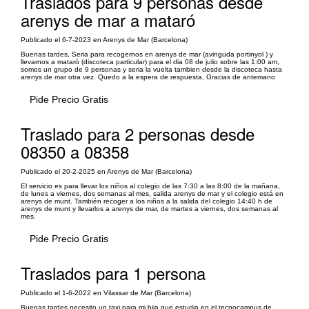
Traslados para 9 personas desde
arenys de mar a mataró
Publicado el 6-7-2023 en Arenys de Mar (Barcelona)
Buenas tardes, Seria para recogernos en arenys de mar (avinguda portinyol ) y
llevarnos a mataró (discoteca particular) para el dia 08 de julio sobre las 1:00 am,
somos un grupo de 9 personas y seria la vuelta tambien desde la discoteca hasta
arenys de mar otra vez. Quedo a la espera de respuesta, Gracias de antemano
Pide Precio Gratis
Traslado para 2 personas desde
08350 a 08358
Publicado el 20-2-2025 en Arenys de Mar (Barcelona)
El servicio es para llevar los niños al colegio de las 7:30 a las 8:00 de la mañana,
de lunes a viernes, dos semanas al mes, salida arenys de mar y el colegio está en
arenys de munt. También recoger a los niños a la salida del colegio 14:40 h de
arenys de munt y llevarlos a arenys de mar, de martes a viernes, dos semanas al
mes.
Pide Precio Gratis
Traslados para 1 persona
Publicado el 1-6-2022 en Vilassar de Mar (Barcelona)
Buenas tardes necesito un taxi para mi hija que estudia en el tecnocampus de