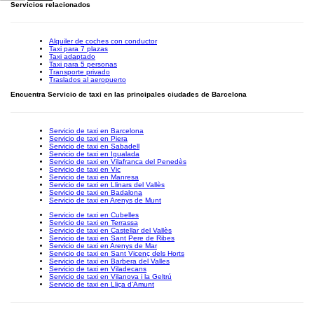
Servicios relacionados
Alquiler de coches con conductor
Taxi para 7 plazas
Taxi adaptado
Taxi para 5 personas
Transporte privado
Traslados al aeropuerto
Encuentra Servicio de taxi en las principales ciudades de Barcelona
Servicio de taxi en Barcelona
Servicio de taxi en Piera
Servicio de taxi en Sabadell
Servicio de taxi en Igualada
Servicio de taxi en Vilafranca del Penedès
Servicio de taxi en Vic
Servicio de taxi en Manresa
Servicio de taxi en Llinars del Vallès
Servicio de taxi en Badalona
Servicio de taxi en Arenys de Munt
Servicio de taxi en Cubelles
Servicio de taxi en Terrassa
Servicio de taxi en Castellar del Vallès
Servicio de taxi en Sant Pere de Ribes
Servicio de taxi en Arenys de Mar
Servicio de taxi en Sant Vicenç dels Horts
Servicio de taxi en Barbera del Valles
Servicio de taxi en Viladecans
Servicio de taxi en Vilanova i la Geltrú
Servicio de taxi en Lliça d'Amunt