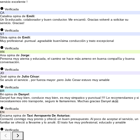
servicio excelente !
Verificada
CA
Catalina opina de
Emili
:
Un Sr.educado, colaborador y buen conductor. Me encantó. Gracias volveré a solicitar su
servicio. Gracias!
Verificada
ST
Silvia opina de
Emili
:
Muy profesional .puntual .agradable buenísima conducción y trato excepcional
Verificada
AN
Ana opina de
Jorge
:
Persona muy atenta y educada, el camino se hace más ameno en buena compañía y buena
conversación.
Verificada
JO
José opina de
Julio César
:
Se anulo el servicio , por fuerza mayor ,pero Julio Cesar estuvo muy amable
Verificada
BR
Bri opina de
Danyel
:
Danyel fue muy bien, conduce muy bien, es muy simpatico y punctual !!!! Le recomendamos y si
necesitaremos otro transporte, seguro le llamaremos. Muchas gracias Danyel 🙏🤗
Verificada
EN
Encarna opina de
Taxi Aeropuerto De Asturias
:
Contactó conmigo muy pronto y ofreció un buen presupuesto. Al poco de aceptar el servicio, un
familiar se ofreció a llevarme y lo anulé. El trato fue muy profesional, educado y amable
Verificada