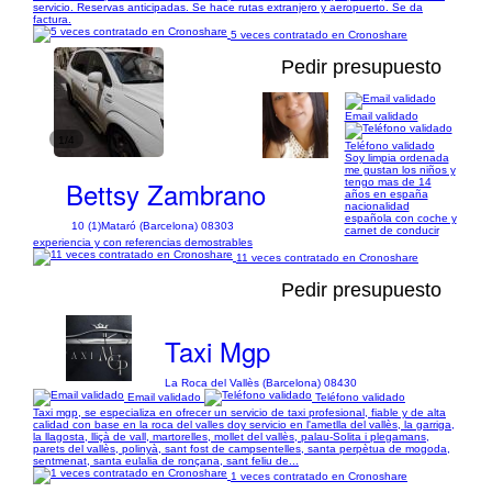
servicio. Reservas anticipadas. Se hace rutas extranjero y aeropuerto. Se da
factura.
5 veces contratado en Cronoshare
Pedir presupuesto
Email validado
1/4
Teléfono validado
Soy limpia ordenada
me gustan los niños y
Bettsy Zambrano
tengo mas de 14
años en españa
nacionalidad
española con coche y
10 (1)
Mataró (Barcelona) 08303
carnet de conducir
experiencia y con referencias demostrables
11 veces contratado en Cronoshare
Pedir presupuesto
Taxi Mgp
La Roca del Vallès (Barcelona) 08430
Email validado
Teléfono validado
Taxi mgp, se especializa en ofrecer un servicio de taxi profesional, fiable y de alta
calidad con base en la roca del valles doy servicio en l'ametlla del vallès, la garriga,
la llagosta, lliçà de vall, martorelles, mollet del vallès, palau-Solita i plegamans,
parets del vallès, polinyà, sant fost de campsentelles, santa perpètua de mogoda,
sentmenat, santa eulalia de ronçana, sant feliu de...
1 veces contratado en Cronoshare