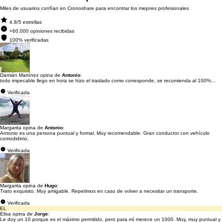
Miles de usuarios confían en Cronoshare para encontrar los mejores profesionales
4.8/5 estrellas
+60.000 opiniones recibidas
100% verificadas
Damián Martínez opina de
Antonio
:
todo impecable llego en hora se hizo el traslado como corresponde, se recomienda al 100%...
Verificada
Margarita opina de
Antonio
:
Antonio es una persona puntual y formal. Muy recomendable. Gran conductor con vehículo
comodidimo,
Verificada
Margarita opina de
Hugo
:
Trato exquisito. Muy amigable. Repetimos en caso de volver a necesitar un transporte.
Verificada
EL
Elisa opina de
Jorge
:
Le doy un 10 porque es el máximo permitido, pero para mí merece un 1000. Muy, muy puntual y