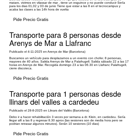
mataro, vivimos en vilassar de mar , tiene un esguince y no puede conducir Sería
para los dias 01,02 y 03 de junio Tiene que estar a las 8 en el tecnocampus y
acaba las clases a las 14h hora de vuelta
Pide Precio Gratis
Transporte para 8 personas desde
Arenys de Mar a Llafranc
Publicado el 4-11-2025 en Arenys de Mar (Barcelona)
Buscamos un vehículo para desplazarnos a un evento con chofer. 8 personas,
mayores de 40 años. Salida Arenys de Mar a Palafrugell. Salida sábado 22 a las 17
horas en Arenys de Mar. Recogida domingo 23 a las 06.30 en Llafranc Palafrugell,
cierre discoteca.
Pide Precio Gratis
Transporte para 1 personas desde
llinars del valles a cardedeu
Publicado el 28-8-2025 en Llinars del Vallès (Barcelona)
Debo ir a hacer rehabilitación 3 veces por semana a dr. Klein, en cardedeu. Sería
llegar allí a las 8 y regresar 8.30 aprox (las sesiones son de media hora pero se
podrian retrasar algunos minutos). Serán 10 sesiones (10 dias)
Pide Precio Gratis