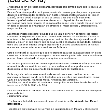
¿Necesitas de un profesional del área del transporte privado para que le lleve a un
determinado lugar?
Desde Cronoshare podrá pedir presupuesto de manera gratuita y sin compromiso
donde le permitirá poder contactar con hasta 4 transportistas privados del taxi en
Mataró, donde podrá escoger el que se ajuste a los que estás buscando.
Nuestros profesionales de esta área tienen a su disposición los vehículos
adecuados para poder realizar el traslado al lugar que usted pueda requerir, donde
en todo el servicio se encargarán de ofrecerle el mejor servicio y ofreciéndole la
mayor confianza.
Los transportistas del sector privado que se van a poner en contacto con usted
cuentan con experiencia ofreciendo este tipo de servicio a los clientes. Donde se
adaptarán a las necesidades que pueden solicitar los clientes, ajustándose al
horario y día en el que quiere que se lleve a cabo el servicio demandado, además
tiene que tener en cuenta de que algunos de nuestros colaboradores en ciertas
ocasiones pueden ofrecer sus servicios las 24 horas.
Usted le indicará el trayecto que quiere efectuar para ser trasladado pero en estos
casos los profesionales se encargarán de aconsejarle y ofrecerle otras rutas donde
puedan llegar más rápido al lugar que quiere que ser llevado.
Decantarse por los servicios de estos profesionales es la mejor opción ya que se va
a beneficiar de un servicio exclusivo y personalizado, donde podrá tener a su
disposición un taxi en la puerta de su domicilio para ser trasladado.
En la mayoría de los casos este tipo de servicio se suelen realizar dentro del
municipio de Mataró donde se le trasladará por las calles más importantes, como:
Camí de la Geganta, Francesc Macia, Avinguda del Maresme…
También, se podrá realizar el traslado a otras poblaciones limítrofes de Mataró a
través de la C-60, la C-60 o la AP-7.
Definitivamente no lo dude y contacte ahora mismo con un profesional del trasporte
privado de taxi.
¿Cómo funciona?
- Explica tu solicitud de presupuesto para el servicio de
Servicio de taxi Mataró
(Barcelona)
.
- Cientos de profesionales de Servicio de taxi ubicados en Mataró y alrededores