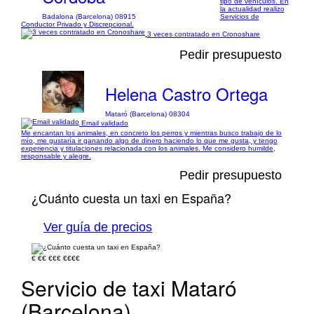
tipo de vehículos. En
la actualidad realizo
Badalona (Barcelona) 08915
Servicios de
Conductor Privado y Discrepcional.
3 veces contratado en Cronoshare
Pedir presupuesto
Helena Castro Ortega
Mataró (Barcelona) 08304
Email validado
Me encantan los animales, en concreto los perros y mientras busco trabajo de lo
mío, me gustaría ir ganando algo de dinero haciendo lo que me gusta, y tengo
experiencia y titulaciones relacionada con los animales. Me considero humilde,
responsable y alegre.
Pedir presupuesto
¿Cuánto cuesta un taxi en España?
Ver guía de precios
€
€€
€€€
€€€€
Servicio de taxi Mataró
(Barcelona)