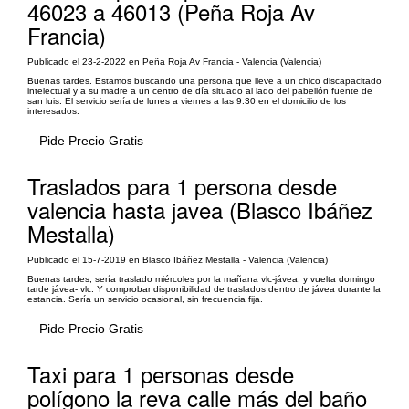
46023 a 46013 (Peña Roja Av
Francia)
Publicado el 23-2-2022 en Peña Roja Av Francia - Valencia (Valencia)
Buenas tardes. Estamos buscando una persona que lleve a un chico discapacitado
intelectual y a su madre a un centro de día situado al lado del pabellón fuente de
san luis. El servicio sería de lunes a viernes a las 9:30 en el domicilio de los
interesados.
Pide Precio Gratis
Traslados para 1 persona desde
valencia hasta javea (Blasco Ibáñez
Mestalla)
Publicado el 15-7-2019 en Blasco Ibáñez Mestalla - Valencia (Valencia)
Buenas tardes, sería traslado miércoles por la mañana vlc-jávea, y vuelta domingo
tarde jávea- vlc. Y comprobar disponibilidad de traslados dentro de jávea durante la
estancia. Sería un servicio ocasional, sin frecuencia fija.
Pide Precio Gratis
Taxi para 1 personas desde
polígono la reva calle más del baño