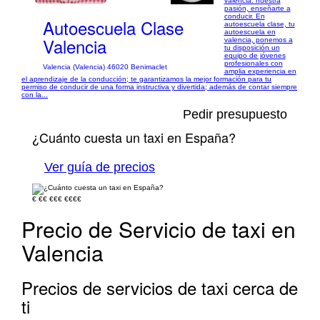
valencia: nuestra
pasión, enseñarte a
conducir. En
Autoescuela Clase
autoescuela clase, tu
autoescuela en
Valencia
valencia, ponemos a
tu disposición un
equipo de jóvenes
profesionales con
Valencia (Valencia) 46020 Benimaclet
amplia experiencia en
el aprendizaje de la conducción; te garantizamos la mejor formación para tu
permiso de conducir de una forma instructiva y divertida; además de contar siempre
con la...
Pedir presupuesto
¿Cuánto cuesta un taxi en España?
Ver guía de precios
€
€€
€€€
€€€€
Precio de Servicio de taxi en
Valencia
Precios de servicios de taxi cerca de
ti