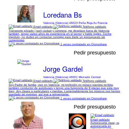
Loredana Bs
Valencia (Valencia) 46023 Peña Roja Av Francia
Email validado
Teléfono validado
Transporte privado ( taxi) ciudad y carretera, me desplazo fuera de Valencia
también, tengo varios años de experiencia en el sector y hablo ingles. Coche
impoluto, no dudes en contactar conmigo para darte un presupuesto sin
compromiso
1 veces contratado en Cronoshare
Pedir presupuesto
Jorge Gardel
Valencia (Valencia) 46001 Mercado Central
Email validado
Teléfono validado
Soy Padre de familia, vivo en Valencia, mi profesión es músico pianista teclista,
tambien conductor de autobuses y tengo una furgoneta de 9 plazas que esta muy
bien, doy clases a particulares y manitas. Lamentablemente los músicos nos hemos
quedado sin eventos, así que a reinventarse.
1 veces contratado en Cronoshare
Pedir presupuesto
Email validado
Autoescuela clase, tu
1/4
autoescuela en