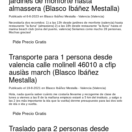
jardines de monforte hasta
almassera (Blasco Ibáñez Mestalla)
Publicado el 6-6-2023 en Blasco Ibáñez Mestalla - Valencia (Valencia)
Necesitaría dos recorridos: 1) a las 13h desde jardines de monforte (valencia) hasta
restaurante "la lluna" (almassera) 2) a las 18h desde restaurante "la lluna" hasta el
marina beach club (zona del puerto, valencia) Seriamos como mucho 28 personas,
Muchas gracias!
Pide Precio Gratis
Transporte para 1 persona desde
valencia calle molinell 46010 a cfip
ausiàs march (Blasco Ibáñez
Mestalla)
Publicado el 19-8-2021 en Blasco Ibáñez Mestalla - Valencia (Valencia)
Hola, nada quería saber cuánto me costaría llevarme y recogerme de clase de
lunes a viernes a las 8 de la mañana empiezo estaré a 5 km del instituto, y salgo a
las 2 (es más importante la ida que la vuelta) denme presupuesto para las dos solo
de ida o ida y vuelta.
Pide Precio Gratis
Traslado para 2 personas desde