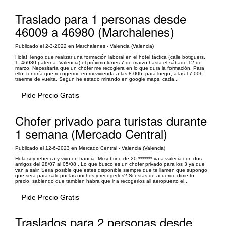
Traslado para 1 personas desde
46009 a 46980 (Marchalenes)
Publicado el 2-3-2022 en Marchalenes - Valencia (Valencia)
Hola! Tengo que realizar una formación laboral en el hotel táctica (calle botiguers,
1. 46980 paterna. Valencia) el próximo lunes 7 de marzo hasta el sábado 12 de
marzo. Necesitaría que un chófer me recogiera en lo que dura la formación. Para
ello, tendría que recogerme en mi vivienda a las 8:00h, para luego, a las 17:00h.,
traerme de vuelta. Según he estado mirando en google maps, cada...
Pide Precio Gratis
Chofer privado para turistas durante
1 semana (Mercado Central)
Publicado el 12-6-2023 en Mercado Central - Valencia (Valencia)
Hola soy rebecca y vivo en francia. Mi sobrino de 20 ******* va a valecia con dos
amigos del 28/07 al 05/08 . Lo que busco es un chofer privado para los 3 ya que
van a salir. Seria posible que estes disponible siempre que te llamen que supongo
que sera para salir por las noches y recogerlos? Si estas de acuerdo dime tu
precio, sabiendo que tambien habra que ir a recogerlos all aeropuerto el...
Pide Precio Gratis
Traslados para 2 personas desde