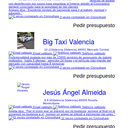
vehiculo va dotado
con desinfeccion por ozono para garantizar el higiene debido al Coronavirus,
siempre conectado para la seguridad de mis clientes
Amparo dice:
"Excelente servicio de transporte para ir al trabajo, puntual y
educado."
3 veces contratado en Cronoshare
Pedir presupuesto
Big Taxi Valencia
10 (1)
Valencia (Valencia) 46001 Mercado Central
Email validado
Teléfono validado
Profesionalidad avalada por más de 15000 servicios de aeropuerto de trabajo
realizados , hablo 5 idiomas , atención 24 horas y el vehículo más grande del
mercado con capacidad hasta 8 personas
2 veces contratado en Cronoshare
Pedir presupuesto
Jesús Ángel Almeida
9,8 (4)
Valencia (Valencia) 46006 Ruzafa
Monteolivete
Email validado
Teléfono validado
Amelia dice:
"Fue el único que se interesó por mi mudanza, aunque al final no le
encargué mi mudanza a el , porque un amigo se ofreció a transportar mis cajas."
11 veces contratado en Cronoshare
Pedir presupuesto