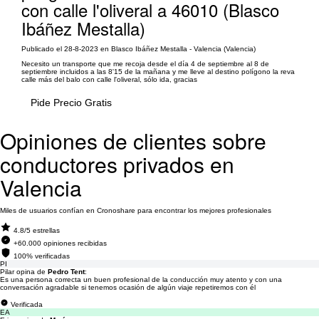
con calle l'oliveral a 46010 (Blasco
Ibáñez Mestalla)
Publicado el 28-8-2023 en Blasco Ibáñez Mestalla - Valencia (Valencia)
Necesito un transporte que me recoja desde el día 4 de septiembre al 8 de
septiembre incluidos a las 8'15 de la mañana y me lleve al destino polígono la reva
calle más del balo con calle l'oliveral, sólo ida, gracias
Pide Precio Gratis
Opiniones de clientes sobre
conductores privados en
Valencia
Miles de usuarios confían en Cronoshare para encontrar los mejores profesionales
4.8/5 estrellas
+60.000 opiniones recibidas
100% verificadas
PI
Pilar opina de
Pedro Tent
:
Es una persona correcta un buen profesional de la conducción muy atento y con una
conversación agradable si tenemos ocasión de algún viaje repetiremos con él
Verificada
EA