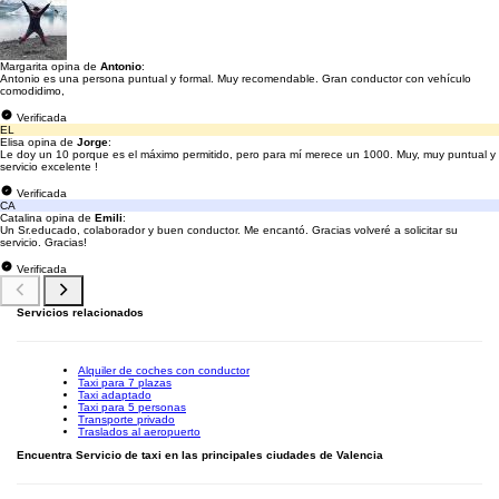
Margarita opina de
Antonio
:
Antonio es una persona puntual y formal. Muy recomendable. Gran conductor con vehículo
comodidimo,
Verificada
EL
Elisa opina de
Jorge
:
Le doy un 10 porque es el máximo permitido, pero para mí merece un 1000. Muy, muy puntual y
servicio excelente !
Verificada
CA
Catalina opina de
Emili
:
Un Sr.educado, colaborador y buen conductor. Me encantó. Gracias volveré a solicitar su
servicio. Gracias!
Verificada
Servicios relacionados
Alquiler de coches con conductor
Taxi para 7 plazas
Taxi adaptado
Taxi para 5 personas
Transporte privado
Traslados al aeropuerto
Encuentra Servicio de taxi en las principales ciudades de Valencia