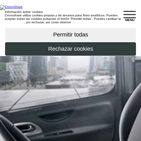
Información sobre cookies
Cronoshare utiliza cookies propias y de terceros para fines analíticos. Puedes
aceptar todas las cookies pulsando el botón “Permitir todas”. Puedes cambiar la
MENU
configuración
, y/o rechazar, así como obtener
más información
.