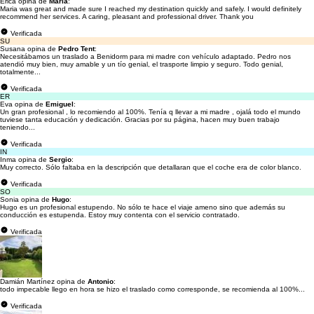
Erica opina de
María
:
Maria was great and made sure I reached my destination quickly and safely. I would definitely
recommend her services. A caring, pleasant and professional driver. Thank you
Verificada
SU
Susana opina de
Pedro Tent
:
Necesitábamos un traslado a Benidorm para mi madre con vehículo adaptado. Pedro nos
atendió muy bien, muy amable y un tío genial, el trasporte limpio y seguro. Todo genial,
totalmente...
Verificada
ER
Eva opina de
Emiguel
:
Un gran profesional , lo recomiendo al 100%. Tenía q llevar a mi madre , ojalá todo el mundo
tuviese tanta educación y dedicación. Gracias por su página, hacen muy buen trabajo
teniendo...
Verificada
IN
Inma opina de
Sergio
:
Muy correcto. Sólo faltaba en la descripción que detallaran que el coche era de color blanco.
Verificada
SO
Sonia opina de
Hugo
:
Hugo es un profesional estupendo. No sólo te hace el viaje ameno sino que además su
conducción es estupenda. Estoy muy contenta con el servicio contratado.
Verificada
Damián Martínez opina de
Antonio
:
todo impecable llego en hora se hizo el traslado como corresponde, se recomienda al 100%...
Verificada