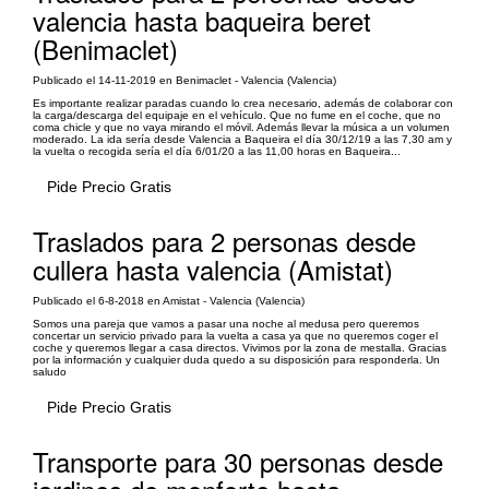
valencia hasta baqueira beret
(Benimaclet)
Publicado el 14-11-2019 en Benimaclet - Valencia (Valencia)
Es importante realizar paradas cuando lo crea necesario, además de colaborar con
la carga/descarga del equipaje en el vehículo. Que no fume en el coche, que no
coma chicle y que no vaya mirando el móvil. Además llevar la música a un volumen
moderado. La ida sería desde Valencia a Baqueira el día 30/12/19 a las 7,30 am y
la vuelta o recogida sería el día 6/01/20 a las 11,00 horas en Baqueira...
Pide Precio Gratis
Traslados para 2 personas desde
cullera hasta valencia (Amistat)
Publicado el 6-8-2018 en Amistat - Valencia (Valencia)
Somos una pareja que vamos a pasar una noche al medusa pero queremos
concertar un servicio privado para la vuelta a casa ya que no queremos coger el
coche y queremos llegar a casa directos. Vivimos por la zona de mestalla. Gracias
por la información y cualquier duda quedo a su disposición para responderla. Un
saludo
Pide Precio Gratis
Transporte para 30 personas desde