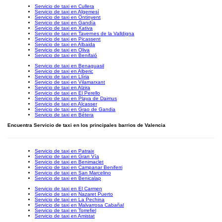
Servicio de taxi en Cullera
Servicio de taxi en Algemesí
Servicio de taxi en Ontinyent
Servicio de taxi en Gandía
Servicio de taxi en Xativa
Servicio de taxi en Tavernes de la Valldigna
Servicio de taxi en Picassent
Servicio de taxi en Albaida
Servicio de taxi en Oliva
Servicio de taxi en Benifaió
Servicio de taxi en Benaguasil
Servicio de taxi en Alberic
Servicio de taxi en Llíria
Servicio de taxi en Vilamarxant
Servicio de taxi en Alzira
Servicio de taxi en El Perello
Servicio de taxi en Playa de Daimus
Servicio de taxi en Alcasser
Servicio de taxi en Grao de Gandia
Servicio de taxi en Bétera
Encuentra Servicio de taxi en los principales barrios de Valencia
Servicio de taxi en Patraix
Servicio de taxi en Gran Vía
Servicio de taxi en Benimaclet
Servicio de taxi en Campanar Beniferri
Servicio de taxi en San Marcelino
Servicio de taxi en Benicalap
Servicio de taxi en El Carmen
Servicio de taxi en Nazaret Puerto
Servicio de taxi en La Pechina
Servicio de taxi en Malvarrosa Cabañal
Servicio de taxi en Torrefiel
Servicio de taxi en Amistat