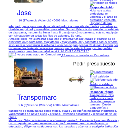
Responde rápido
Jose
Hola, soy taxista
profesional en
Valencia y el área de
prestación conjunta.
10 (3)
Valencia (Valencia) 46009 Marchalenes
Dispongo de taxi
adaptado, para personas de movilidad reducida o en silla de ruedas, con el mayor
nivel de seguridad y comodidad para ellos. Su taxi Valencia dispone de un vehículo
de alta gama, me permite llevar hasta 8 pasajeros cómodamente, más su equipaje,
con climatizador en todas las filas de asientos. Su taxi...
Amadeo dice:
"Mi valoracion para jose el profesional que realizo el servicio es de
escelente muy profesional muy atento y muy cordial, muy contentos con el servicio.
si vol viera a necesitarlo lo volveria a usar sin ningun genero de dudas. Perdon por
contestar tan tarde ala valoracion pero esque he estado fuera y no he podido
acerlo antes,pero fenomenal el servicio MUCHAS GRACIAS"
12 veces contratado en Cronoshare
Pedir presupuesto
Email validado
1/3
Teléfono validado
Responde rápido
Transpomarc
Transpomarc. Nos
dedicamos a toda
clase de transporte
terrestre. Desde
9,6 (5)
Valencia (Valencia) 46009 Marchalenes
paqueterías a
transporte de maquinarias como motos, quads y pequeñas maquinas industriales.
Vaciamientos de naves pisos y oficinas. Retiramos escombros y residuos de fin de
obras.
María dice:
"Muy satisfechos con el servicio prestado. Excelente trato con Marcelo y
con su ayudante, que demostraron en todo momento gran consideración y
educación; diligentes cuidadosos con los muebles y abiertos a cualquier indicación