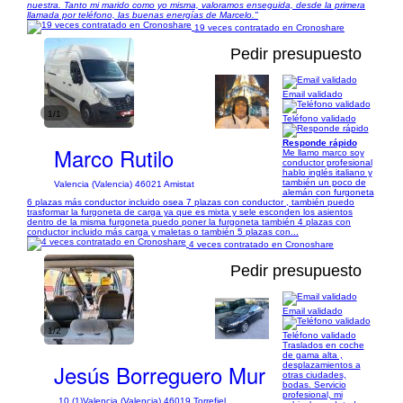
nuestra. Tanto mi marido como yo misma, valoramos enseguida, desde la primera
llamada por teléfono, las buenas energías de Marcelo."
19 veces contratado en Cronoshare
Pedir presupuesto
Email validado
1/1
Teléfono validado
Responde rápido
Marco Rutilo
Me llamo marco soy
conductor profesional
hablo inglés italiano y
también un poco de
Valencia (Valencia) 46021 Amistat
alemán con furgoneta
6 plazas más conductor incluido osea 7 plazas con conductor , también puedo
trasformar la furgoneta de carga ya que es mixta y sele esconden los asientos
dentro de la misma furgoneta puedo poner la furgoneta también 4 plazas con
conductor incluido más carga y maletas o también 5 plazas con...
4 veces contratado en Cronoshare
Pedir presupuesto
Email validado
1/2
Teléfono validado
Traslados en coche
de gama alta ,
Jesús Borreguero Mur
desplazamientos a
otras ciudades,
bodas. Servicio
profesional, mi
10 (1)
Valencia (Valencia) 46019 Torrefiel