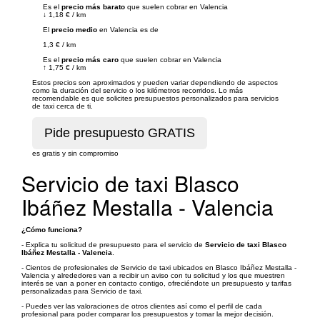
Es el
precio más barato
que suelen cobrar en Valencia
↓
1,18 €
/
km
El
precio medio
en Valencia es de
1,3 €
/
km
Es el
precio más caro
que suelen cobrar en Valencia
↑
1,75 €
/
km
Estos precios son aproximados y pueden variar dependiendo de aspectos
como la duración del servicio o los kilómetros recorridos. Lo más
recomendable es que solicites presupuestos personalizados para servicios
de taxi cerca de ti.
es gratis y sin compromiso
Servicio de taxi Blasco
Ibáñez Mestalla - Valencia
¿Cómo funciona?
- Explica tu solicitud de presupuesto para el servicio de
Servicio de taxi Blasco
Ibáñez Mestalla - Valencia
.
- Cientos de profesionales de Servicio de taxi ubicados en Blasco Ibáñez Mestalla -
Valencia y alrededores van a recibir un aviso con tu solicitud y los que muestren
interés se van a poner en contacto contigo, ofreciéndote un presupuesto y tarifas
personalizadas para Servicio de taxi.
- Puedes ver las valoraciones de otros clientes así como el perfil de cada
profesional para poder comparar los presupuestos y tomar la mejor decisión.