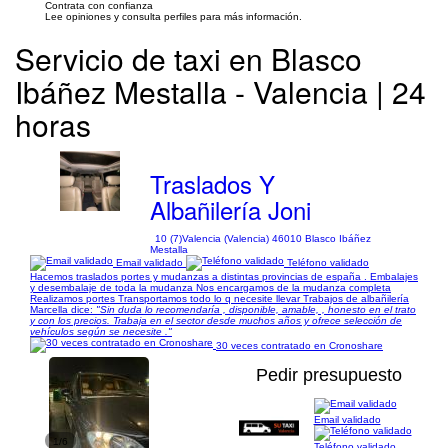
Contrata con confianza
Lee opiniones y consulta perfiles para más información.
Servicio de taxi en Blasco
Ibáñez Mestalla - Valencia | 24
horas
Traslados Y
Albañilería Joni
10 (7)
Valencia (Valencia) 46010 Blasco Ibáñez
Mestalla
Email validado
Teléfono validado
Hacemos traslados portes y mudanzas a distintas provincias de españa . Embalajes
y desembalaje de toda la mudanza Nos encargamos de la mudanza completa
Realizamos portes Transportamos todo lo q necesite llevar Trabajos de albañilería
Marcella dice:
"Sin duda lo recomendaría , disponible, amable, , honesto en el trato
y con los precios. Trabaja en el sector desde muchos años y ofrece selección de
vehículos según se necesite ."
30 veces contratado en Cronoshare
Pedir presupuesto
Email validado
1/6
Teléfono validado