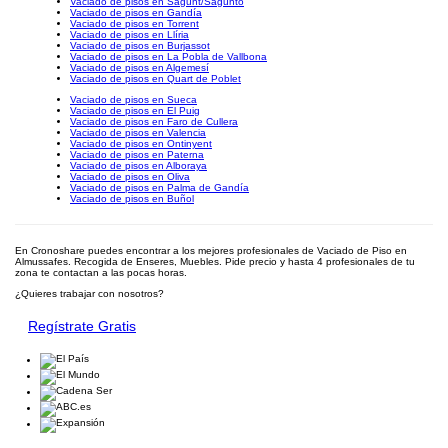
Vaciado de pisos en Sagunt/Sagunto
Vaciado de pisos en Gandía
Vaciado de pisos en Torrent
Vaciado de pisos en Llíria
Vaciado de pisos en Burjassot
Vaciado de pisos en La Pobla de Vallbona
Vaciado de pisos en Algemesí
Vaciado de pisos en Quart de Poblet
Vaciado de pisos en Sueca
Vaciado de pisos en El Puig
Vaciado de pisos en Faro de Cullera
Vaciado de pisos en Valencia
Vaciado de pisos en Ontinyent
Vaciado de pisos en Paterna
Vaciado de pisos en Alboraya
Vaciado de pisos en Oliva
Vaciado de pisos en Palma de Gandía
Vaciado de pisos en Buñol
En Cronoshare puedes encontrar a los mejores profesionales de Vaciado de Piso en
Almussafes. Recogida de Enseres, Muebles. Pide precio y hasta 4 profesionales de tu
zona te contactan a las pocas horas.
¿Quieres trabajar con nosotros?
Regístrate Gratis