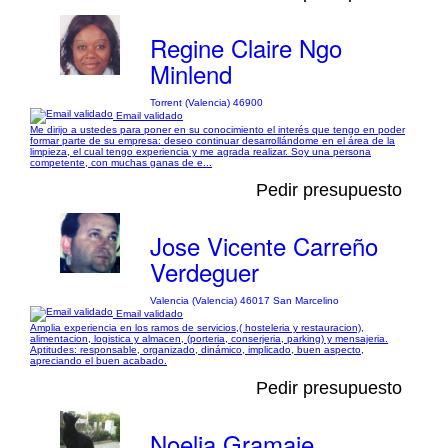
Regine Claire Ngo
Minlend
Torrent (Valencia) 46900
Email validado
Me dirijo a ustedes para poner en su conocimiento el interés que tengo en poder
formar parte de su empresa: deseo continuar desarrollándome en el área de la
limpieza, el cual tengo experiencia y me agrada realizar. Soy una persona
competente, con muchas ganas de e...
Pedir presupuesto
Jose Vicente Carreño
Verdeguer
Valencia (Valencia) 46017 San Marcelino
Email validado
Amplia experiencia en los ramos de servicios,( hosteleria y restauracion),
alimentacion, logistica y almacen, (porteria, conserjeria, parking) y mensajeria.
Aptitudes: responsable, organizado, dinámico, implicado, buen aspecto,
apreciando el buen acabado.
Pedir presupuesto
Noelia Gramaje