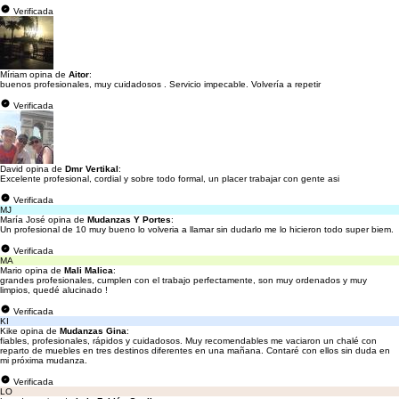
Verificada
Míriam opina de
Aitor
:
buenos profesionales, muy cuidadosos . Servicio impecable. Volvería a repetir
Verificada
David opina de
Dmr Vertikal
:
Excelente profesional, cordial y sobre todo formal, un placer trabajar con gente asi
Verificada
MJ
María José opina de
Mudanzas Y Portes
:
Un profesional de 10 muy bueno lo volveria a llamar sin dudarlo me lo hicieron todo super biem.
Verificada
MA
Mario opina de
Mali Malica
:
grandes profesionales, cumplen con el trabajo perfectamente, son muy ordenados y muy
limpios, quedé alucinado !
Verificada
KI
Kike opina de
Mudanzas Gina
:
fiables, profesionales, rápidos y cuidadosos. Muy recomendables me vaciaron un chalé con
reparto de muebles en tres destinos diferentes en una mañana. Contaré con ellos sin duda en
mi próxima mudanza.
Verificada
LO