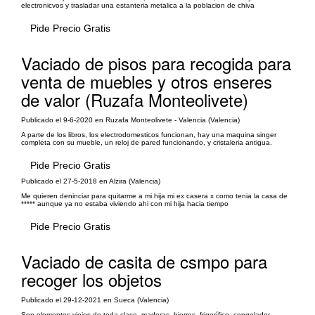
electronicvos y trasladar una estanteria metalica a la poblacion de chiva
Pide Precio Gratis
Vaciado de pisos para recogida para
venta de muebles y otros enseres
de valor (Ruzafa Monteolivete)
Publicado el 9-6-2020 en Ruzafa Monteolivete - Valencia (Valencia)
A parte de los libros, los electrodomesticos funcionan, hay una maquina singer
completa con su mueble, un reloj de pared funcionando, y cristaleria antigua.
Pide Precio Gratis
Publicado el 27-5-2018 en Alzira (Valencia)
Me quieren deninciar para quitarme a mi hija mi ex casera x como tenia la casa de
***** aunque ya no estaba viviendo ahi con mi hija hacia tiempo
Pide Precio Gratis
Vaciado de casita de csmpo para
recoger los objetos
Publicado el 29-12-2021 en Sueca (Valencia)
Son elementos viejos de toda clase, maderas, hierros, frigorífico, congelador,