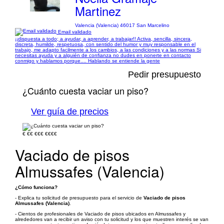
Martinez
Valencia (Valencia) 46017 San Marcelino
Email validado
¡¡dispuesta a todo; a ayudar, a aprender, a trabajar!! Activa, sencilla, sincera,
discreta, humilde, respetuosa, con sentido del humor y muy responsable en el
trabajo, me adapto facilmente a los cambios, a las condiciones y a las normas Si
necesitas ayuda y a alguién de confianza no dudes en ponerte en contacto
conmigo y hablamos porque.... Hablando se entiende la gente
Pedir presupuesto
¿Cuánto cuesta vaciar un piso?
Ver guía de precios
€
€€
€€€
€€€€
Vaciado de pisos
Almussafes (Valencia)
¿Cómo funciona?
- Explica tu solicitud de presupuesto para el servicio de
Vaciado de pisos
Almussafes (Valencia)
.
- Cientos de profesionales de Vaciado de pisos ubicados en Almussafes y
alrededores van a recibir un aviso con tu solicitud y los que muestren interés se van