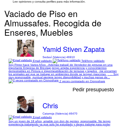
Lee opiniones y consulta perfiles para más información.
Vaciado de Piso en
Almussafes. Recogida de
Enseres, Muebles
Yamid Stiven Zapata
Sedaví (Valencia) 46910
Email validado
Teléfono validado
Soy Pintor hace Varios Años ..Además trabajé de Vendedor de pinturas en una
importante Empresa de Bricolaje,tengo amplia experiencia y conocimientos
demostrables en Pintura e impermeabilización de terrazas y tejados , me encantan
los animales así que se trabajar en ambientes donde se tengan mascotas , . ... Soy
muy responsable, puntual siempre tengo disponibilidad y muchas ganas de...
2 veces contratado en Cronoshare
Pedir presupuesto
Chris
Catarroja (Valencia) 46470
Email validado
Soy un joven de 18 años, amable con don de gentes, responsable. No tengo
experiencia trabajando ya que solo he estudiado y deseo trabajar para poder