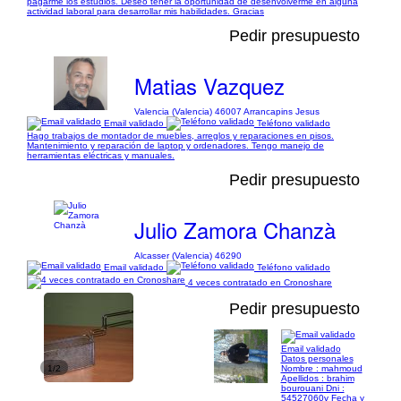
pagarme los estudios. Deseo tener la oportunidad de desenvolverme en alguna
actividad laboral para desarrollar mis habilidades. Gracias
Pedir presupuesto
Matias Vazquez
Valencia (Valencia) 46007 Arrancapins Jesus
Email validado
Teléfono validado
Hago trabajos de montador de muebles, arreglos y reparaciones en pisos.
Mantenimiento y reparación de laptop y ordenadores. Tengo manejo de
herramientas eléctricas y manuales.
Pedir presupuesto
Julio Zamora Chanzà
Alcasser (Valencia) 46290
Email validado
Teléfono validado
4 veces contratado en Cronoshare
Pedir presupuesto
Email validado
Datos personales
1/2
Nombre : mahmoud
Apellidos : brahim
bourouani Dni :
54527060v Fecha y