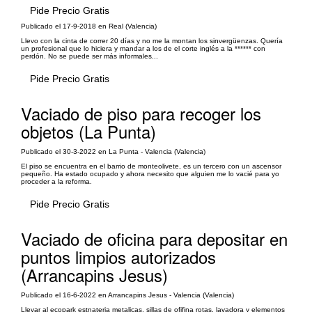
Pide Precio Gratis
Publicado el 17-9-2018 en Real (Valencia)
Llevo con la cinta de correr 20 días y no me la montan los sinvergüenzas. Quería
un profesional que lo hiciera y mandar a los de el corte inglés a la ****** con
perdón. No se puede ser más informales...
Pide Precio Gratis
Vaciado de piso para recoger los
objetos (La Punta)
Publicado el 30-3-2022 en La Punta - Valencia (Valencia)
El piso se encuentra en el barrio de monteolivete, es un tercero con un ascensor
pequeño. Ha estado ocupado y ahora necesito que alguien me lo vacié para yo
proceder a la reforma.
Pide Precio Gratis
Vaciado de oficina para depositar en
puntos limpios autorizados
(Arrancapins Jesus)
Publicado el 16-6-2022 en Arrancapins Jesus - Valencia (Valencia)
Llevar al ecopark estnateria metalicas, sillas de ofifina rotas, lavadora y elementos