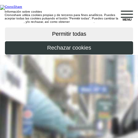
Información sobre cookies
Cronoshare utiliza cookies propias y de terceros para fines analíticos. Puedes
aceptar todas las cookies pulsando el botón “Permitir todas”. Puedes cambiar la
MENU
configuración
, y/o rechazar, así como obtener
más información
.