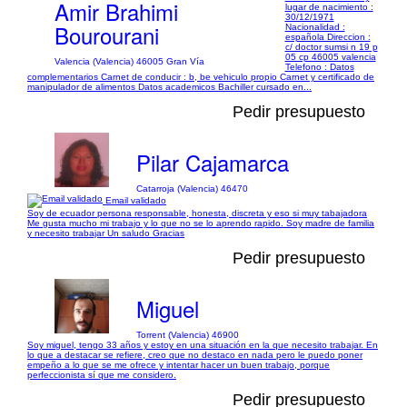
Amir Brahimi
lugar de nacimiento :
30/12/1971
Bourourani
Nacionalidad :
española Direccion :
c/ doctor sumsi n 19 p
05 cp 46005 valencia
Valencia (Valencia) 46005 Gran Vía
Telefono : Datos
complementarios Carnet de conducir : b, be vehiculo propio Carnet y certificado de
manipulador de alimentos Datos academicos Bachiller cursado en...
Pedir presupuesto
Pilar Cajamarca
Catarroja (Valencia) 46470
Email validado
Soy de ecuador persona responsable, honesta, discreta y eso si muy tabajadora
Me gusta mucho mi trabajo y lo que no se lo aprendo rapido. Soy madre de familia
y necesito trabajar Un saludo Gracias
Pedir presupuesto
Miguel
Torrent (Valencia) 46900
Soy miguel, tengo 33 años y estoy en una situación en la que necesito trabajar. En
lo que a destacar se refiere, creo que no destaco en nada pero le puedo poner
empeño a lo que se me ofrece y intentar hacer un buen trabajo, porque
perfeccionista sí que me considero.
Pedir presupuesto