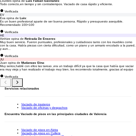
Lourdes opina de
Luis Fabián Gavilanes
:
Todo correcto,en tiempo y sin contratiempos. Vaciado de casa rápido y eficiente.
Verificada
EV
Eva opina de
Luis
:
Es un buen profesional aparte de ser buena persona. Rápido y presupuesto asequible.
Recomendado 100×100
Verificada
AE
Ainhize opina de
Retirada De Enseres
:
Muy buen servicio. Fueron puntuales, profesionales y cuidadosos tanto con los muebles como
con la casa. Había piezas con cierta dificultad, como un piano y un armario encolado a la pared,
y aun...
Verificada
JU
Juan opina de
Mudanzas Gina
:
Muy serios,hablé con ellos las tareas ,era un trabajo difícil ya que la casa que había que vaciar
era muy vieja y han realizado el trabajo muy bien, los recomiendo totalmente, gracias al equipo
Verificada
Servicios relacionados
Vaciado de trasteros
Vaciado de oficinas y despachos
Encuentra Vaciado de pisos en las principales ciudades de Valencia
Vaciado de pisos en Alzira
Vaciado de pisos en Cullera