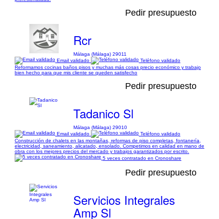
Pedir presupuesto
Rcr
Málaga (Málaga) 29011
Email validado
Teléfono validado
Reformamos cocinas baños pisos y muchas más cosas precio económico y trabajo
bien hecho para que mis cliente se queden satisfecho
Pedir presupuesto
Tadanico Sl
Málaga (Málaga) 29010
Email validado
Teléfono validado
Construcción de chalets en las montañas, reformas de piso completas, fontanería,
electricidad, saneamiento, alicatado, ensolado. Competimos en calidad en mano de
obra con los mejores precios del mercado y trabajos garantizados por escrito.
5 veces contratado en Cronoshare
Pedir presupuesto
Servicios Integrales
Amp Sl