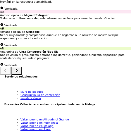
Muy ágil en la respuesta y amabilidad.
Verificada
AA
Antonio opina de
Miguel Rodríguez
:
Todo correcto Pendiente de poder eliminar escombros para cerrar la parcela. Gracias.
Verificada
AR
Armando opina de
Giuseppe
:
Señor muy amable y comprensivo aunque no llegamos a un acuerdo se mostro siempre
respetuoso y con mucha educacion
Verificada
AN
Ana opina de
Ultra Construcción Nico Sl
:
Nos enviaron el presupuesto detallado rápidamente, poniéndose a nuestra disposición para
contestar cualquier duda o pregunta.
Verificada
Servicios relacionados
Muro de bloques
Construir muro de contención
Instalar celosía
Encuentra Vallar terreno en las principales ciudades de Málaga
Vallar terreno en Alhaurín el Grande
Vallar terreno en Fuengirola
Vallar terreno en Málaga
Vallar terreno en Álora