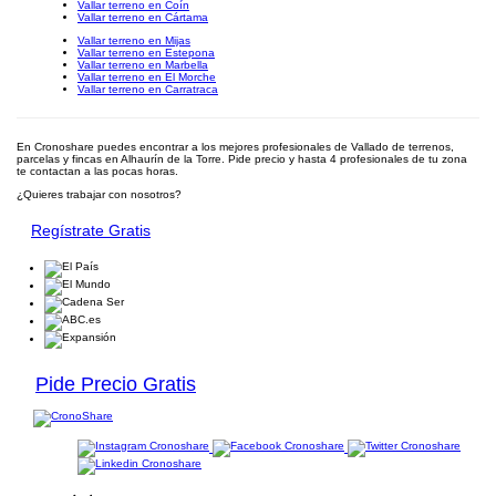
Vallar terreno en Coín
Vallar terreno en Cártama
Vallar terreno en Mijas
Vallar terreno en Estepona
Vallar terreno en Marbella
Vallar terreno en El Morche
Vallar terreno en Carratraca
En Cronoshare puedes encontrar a los mejores profesionales de Vallado de terrenos,
parcelas y fincas en Alhaurín de la Torre. Pide precio y hasta 4 profesionales de tu zona
te contactan a las pocas horas.
¿Quieres trabajar con nosotros?
Regístrate Gratis
Pide Precio Gratis