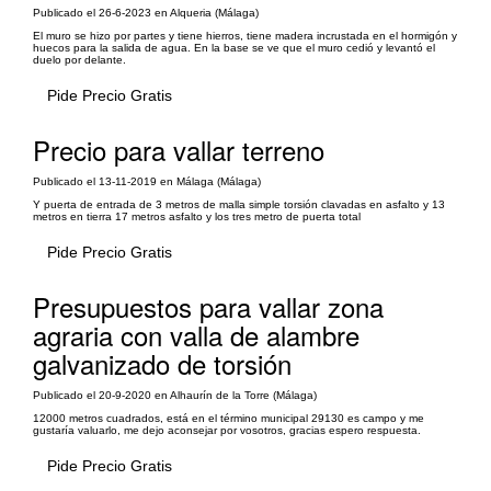
Publicado el 26-6-2023 en Alqueria (Málaga)
El muro se hizo por partes y tiene hierros, tiene madera incrustada en el hormigón y
huecos para la salida de agua. En la base se ve que el muro cedió y levantó el
duelo por delante.
Pide Precio Gratis
Precio para vallar terreno
Publicado el 13-11-2019 en Málaga (Málaga)
Y puerta de entrada de 3 metros de malla simple torsión clavadas en asfalto y 13
metros en tierra 17 metros asfalto y los tres metro de puerta total
Pide Precio Gratis
Presupuestos para vallar zona
agraria con valla de alambre
galvanizado de torsión
Publicado el 20-9-2020 en Alhaurín de la Torre (Málaga)
12000 metros cuadrados, está en el término municipal 29130 es campo y me
gustaría valuarlo, me dejo aconsejar por vosotros, gracias espero respuesta.
Pide Precio Gratis