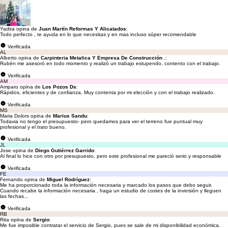
Yadira opina de
Juan Martín Reformas Y Alicatados
:
Todo perfecto , te ayuda en lo que necesitas y en mas incluso súper recomendable
Verificada
AL
Alberto opina de
Carpinteria Metalica Y Empresa De Construcción .
:
Rubén me asesoró en todo momento y realizó un trabajo estupendo, contento con el trabajo.
Verificada
AM
Amparo opina de
Los Pozos Ds
:
Rápidos, eficientes y de confianza. Muy contenta por mi elección y con el trabajo realizado.
Verificada
MS
Maria Dolors opina de
Marius Sandu
:
Todavia no tengo el presupuesto- pero quedamos para ver el terreno fue puntual muy
profesional y el trato bueno.
Verificada
JL
Jose opina de
Diego Gutiérrez Garrido
:
Al final lo hice con otro por presupuesto, pero este profesional me pareció serio y responsable
Verificada
FE
Fernando opina de
Miguel Rodríguez
:
Me ha proporcionado toda la información necesaria y marcado los pasos que debo seguir.
Cuando recabe la información necesaria , haga un estudio de costes de la inversión y lleguen
las fechas...
Verificada
RB
Rita opina de
Sergio
:
Me fue imposible contratar el servicio de Sergio, pues se sale de mi disponibilidad económica.