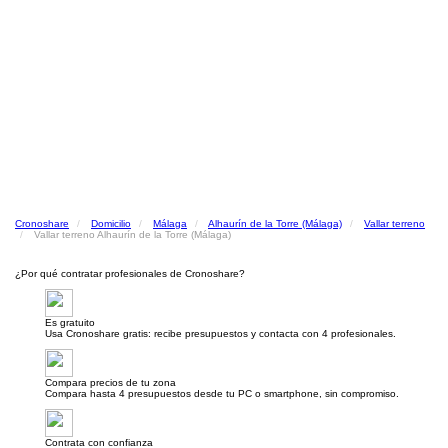
Cronoshare
Domicilio
Málaga
Alhaurín de la Torre (Málaga)
Vallar terreno
Vallar terreno Alhaurín de la Torre (Málaga)
¿Por qué contratar profesionales de Cronoshare?
Es gratuito
Usa Cronoshare gratis: recibe presupuestos y contacta con 4 profesionales.
Compara precios de tu zona
Compara hasta 4 presupuestos desde tu PC o smartphone, sin compromiso.
Contrata con confianza