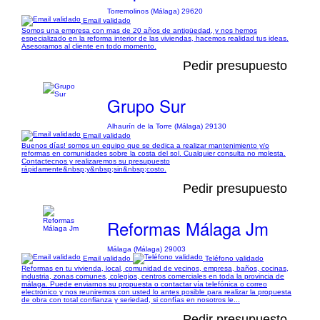
Torremolinos (Málaga) 29620
Email validado
Somos una empresa con mas de 20 años de antigüedad, y nos hemos
especializado en la reforma interior de las viviendas, hacemos realidad tus ideas.
Asesoramos al cliente en todo momento.
Pedir presupuesto
Grupo Sur
Alhaurín de la Torre (Málaga) 29130
Email validado
Buenos días! somos un equipo que se dedica a realizar mantenimiento y/o
reformas en comunidades sobre la costa del sol. Cualquier consulta no molesta.
Contactecnos y realizaremos su presupuesto
rápidamente&nbsp;y&nbsp;sin&nbsp;costo.
Pedir presupuesto
Reformas Málaga Jm
Málaga (Málaga) 29003
Email validado
Teléfono validado
Reformas en tu vivienda, local, comunidad de vecinos, empresa, baños, cocinas,
industria, zonas comunes, colegios, centros comerciales en toda la provincia de
málaga. Puede enviarnos su propuesta o contactar vía telefónica o correo
electrónico y nos reuniremos con usted lo antes posible para realizar la propuesta
de obra con total confianza y seriedad, si confías en nosotros le...
Pedir presupuesto