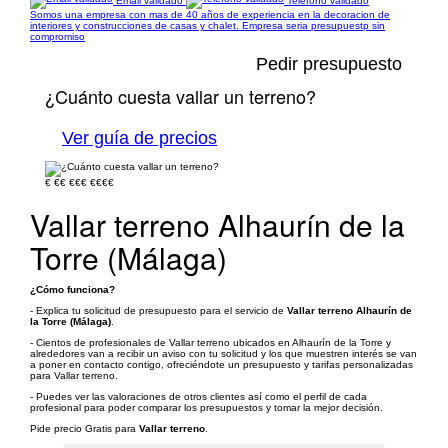
Email validado
Teléfono validado
Somos una empresa con mas de 40 años de experiencia en la decoracion de
interiores y construcciones de casas y chalet. Empresa seria presupuestp sin
compromiso
Pedir presupuesto
¿Cuánto cuesta vallar un terreno?
Ver guía de precios
€
€€
€€€
€€€€
Vallar terreno Alhaurín de la
Torre (Málaga)
¿Cómo funciona?
- Explica tu solicitud de presupuesto para el servicio de
Vallar terreno Alhaurín de
la Torre (Málaga)
.
- Cientos de profesionales de Vallar terreno ubicados en Alhaurín de la Torre y
alrededores van a recibir un aviso con tu solicitud y los que muestren interés se van
a poner en contacto contigo, ofreciéndote un presupuesto y tarifas personalizadas
para Vallar terreno.
- Puedes ver las valoraciones de otros clientes así como el perfil de cada
profesional para poder comparar los presupuestos y tomar la mejor decisión.
Pide precio Gratis para
Vallar terreno
.