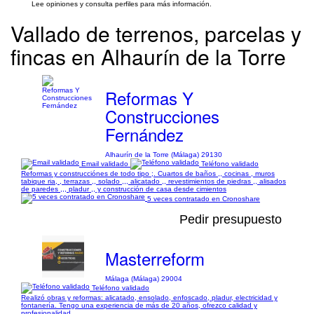
Lee opiniones y consulta perfiles para más información.
Vallado de terrenos, parcelas y
fincas en Alhaurín de la Torre
Reformas Y
Construcciones
Fernández
Alhaurín de la Torre (Málaga) 29130
Email validado
Teléfono validado
Reformas y construcciónes de todo tipo ;. Cuartos de baños ,, cocinas , muros
tabique ria, , terrazas ,, solado ,,, alicatado ,, revestimientos de piedras ,, alisados
de paredes ,,, pladur ,, y construcción de casa desde cimientos
5 veces contratado en Cronoshare
Pedir presupuesto
Masterreform
Málaga (Málaga) 29004
Teléfono validado
Realizó obras y reformas: alicatado, ensolado, enfoscado, pladur, electricidad y
fontanería. Tengo una experiencia de más de 20 años, ofrezco calidad y
profesionalidad.