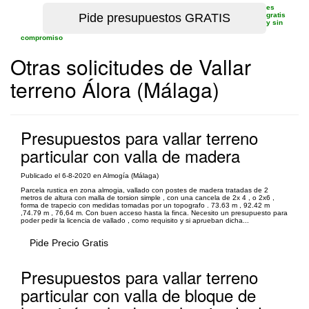
es
gratis
y sin
compromiso
Otras solicitudes de Vallar
terreno Álora (Málaga)
Presupuestos para vallar terreno
particular con valla de madera
Publicado el 6-8-2020 en Almogía (Málaga)
Parcela rustica en zona almogia, vallado con postes de madera tratadas de 2
metros de altura con malla de torsion simple , con una cancela de 2x 4 , o 2x6 ,
forma de trapecio con medidas tomadas por un topografo . 73.63 m , 92.42 m
,74.79 m , 76,64 m. Con buen acceso hasta la finca. Necesito un presupuesto para
poder pedir la licencia de vallado , como requisito y si aprueban dicha...
Pide Precio Gratis
Presupuestos para vallar terreno
particular con valla de bloque de