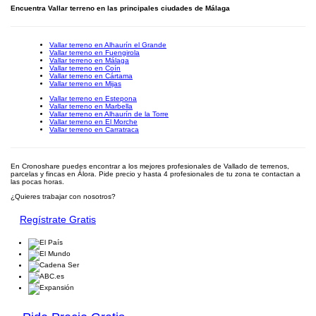
Encuentra Vallar terreno en las principales ciudades de Málaga
Vallar terreno en Alhaurín el Grande
Vallar terreno en Fuengirola
Vallar terreno en Málaga
Vallar terreno en Coín
Vallar terreno en Cártama
Vallar terreno en Mijas
Vallar terreno en Estepona
Vallar terreno en Marbella
Vallar terreno en Alhaurín de la Torre
Vallar terreno en El Morche
Vallar terreno en Carratraca
En Cronoshare puedes encontrar a los mejores profesionales de Vallado de terrenos,
parcelas y fincas en Álora. Pide precio y hasta 4 profesionales de tu zona te contactan a
las pocas horas.
¿Quieres trabajar con nosotros?
Regístrate Gratis