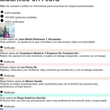
Miles de usuarios confían en Cronoshare para encontrar los mejores profesionales
4.8/5 estrellas
+60.000 opiniones recibidas
100% verificadas
Yadira opina de
Juan Martín Reformas Y Alicatados
:
Todo perfecto , te ayuda en lo que necesitas y en mas incluso súper recomendable
Verificada
AL
Alberto opina de
Carpinteria Metalica Y Empresa De Construcción .
:
Rubén me asesoró en todo momento y realizó un trabajo estupendo, contento con el trabajo.
Verificada
AM
Amparo opina de
Los Pozos Ds
:
Rápidos, eficientes y de confianza. Muy contenta por mi elección y con el trabajo realizado.
Verificada
MS
Maria Dolors opina de
Marius Sandu
:
Todavia no tengo el presupuesto- pero quedamos para ver el terreno fue puntual muy
profesional y el trato bueno.
Verificada
JL
Jose opina de
Diego Gutiérrez Garrido
:
Al final lo hice con otro por presupuesto, pero este profesional me pareció serio y responsable
Verificada
FE