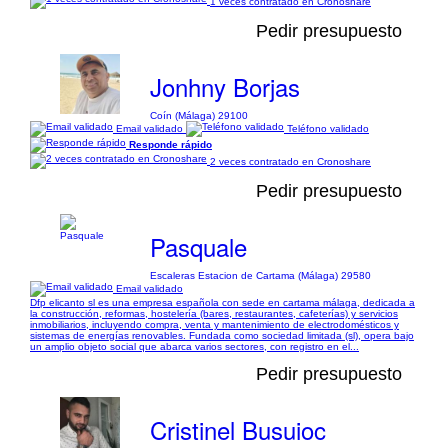
1 veces contratado en Cronoshare
Pedir presupuesto
Jonhny Borjas
Coín (Málaga) 29100
Email validado
Teléfono validado
Responde rápido
2 veces contratado en Cronoshare
Pedir presupuesto
Pasquale
Escaleras Estacion de Cartama (Málaga) 29580
Email validado
Dfp elicanto sl es una empresa española con sede en cartama málaga, dedicada a
la construcción, reformas, hostelería (bares, restaurantes, cafeterías) y servicios
inmobiliarios, incluyendo compra, venta y mantenimiento de electrodomésticos y
sistemas de energías renovables. Fundada como sociedad limitada (sl), opera bajo
un amplio objeto social que abarca varios sectores, con registro en el...
Pedir presupuesto
Cristinel Busuioc