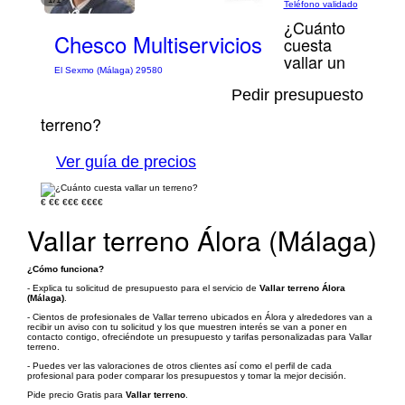
Teléfono validado
¿Cuánto
Chesco Multiservicios
cuesta
vallar un
El Sexmo (Málaga) 29580
Pedir presupuesto
terreno?
Ver guía de precios
€
€€
€€€
€€€€
Vallar terreno Álora (Málaga)
¿Cómo funciona?
- Explica tu solicitud de presupuesto para el servicio de
Vallar terreno Álora
(Málaga)
.
- Cientos de profesionales de Vallar terreno ubicados en Álora y alrededores van a
recibir un aviso con tu solicitud y los que muestren interés se van a poner en
contacto contigo, ofreciéndote un presupuesto y tarifas personalizadas para Vallar
terreno.
- Puedes ver las valoraciones de otros clientes así como el perfil de cada
profesional para poder comparar los presupuestos y tomar la mejor decisión.
Pide precio Gratis para
Vallar terreno
.