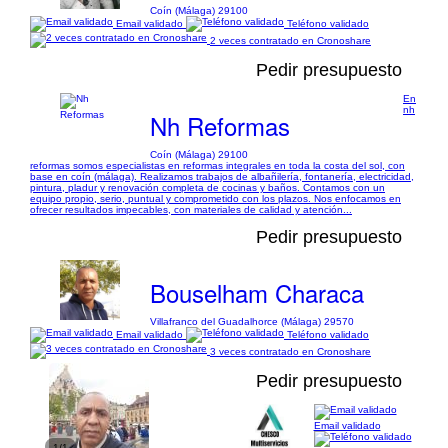
Coín (Málaga) 29100
Email validado
Teléfono validado
2 veces contratado en Cronoshare
Pedir presupuesto
En
nh
Nh Reformas
Coín (Málaga) 29100
reformas somos especialistas en reformas integrales en toda la costa del sol, con
base en coín (málaga). Realizamos trabajos de albañilería, fontanería, electricidad,
pintura, pladur y renovación completa de cocinas y baños. Contamos con un
equipo propio, serio, puntual y comprometido con los plazos. Nos enfocamos en
ofrecer resultados impecables, con materiales de calidad y atención...
Pedir presupuesto
Bouselham Characa
Villafranco del Guadalhorce (Málaga) 29570
Email validado
Teléfono validado
3 veces contratado en Cronoshare
Pedir presupuesto
Email validado
1/1