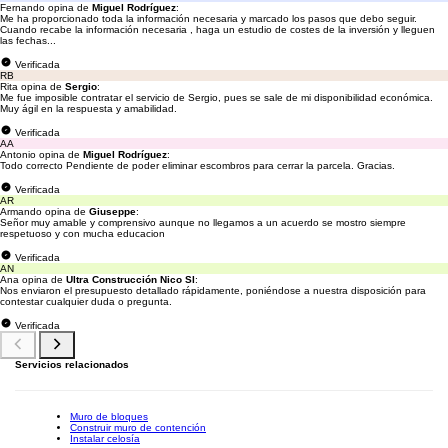
Fernando opina de
Miguel Rodríguez
:
Me ha proporcionado toda la información necesaria y marcado los pasos que debo seguir.
Cuando recabe la información necesaria , haga un estudio de costes de la inversión y lleguen
las fechas...
Verificada
RB
Rita opina de
Sergio
:
Me fue imposible contratar el servicio de Sergio, pues se sale de mi disponibilidad económica.
Muy ágil en la respuesta y amabilidad.
Verificada
AA
Antonio opina de
Miguel Rodríguez
:
Todo correcto Pendiente de poder eliminar escombros para cerrar la parcela. Gracias.
Verificada
AR
Armando opina de
Giuseppe
:
Señor muy amable y comprensivo aunque no llegamos a un acuerdo se mostro siempre
respetuoso y con mucha educacion
Verificada
AN
Ana opina de
Ultra Construcción Nico Sl
:
Nos enviaron el presupuesto detallado rápidamente, poniéndose a nuestra disposición para
contestar cualquier duda o pregunta.
Verificada
Servicios relacionados
Muro de bloques
Construir muro de contención
Instalar celosía