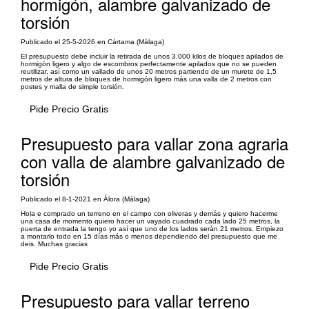
hormigón, alambre galvanizado de
torsión
Publicado el 25-5-2026 en Cártama (Málaga)
El presupuesto debe incluir la retirada de unos 3.000 kilos de bloques apilados de
hormigón ligero y algo de escombros perfectamente apilados que no se pueden
reutilizar, así como un vallado de unos 20 metros partiendo de un murete de 1,5
metros de altura de bloques de hormigón ligero más una valla de 2 metros con
postes y malla de simple torsión.
Pide Precio Gratis
Presupuesto para vallar zona agraria
con valla de alambre galvanizado de
torsión
Publicado el 8-1-2021 en Álora (Málaga)
Hola e comprado un terreno en el campo con oliveras y demás y quiero hacerme
una casa de momento quiero hacer un vayado cuadrado cada lado 25 metros, la
puerta de entrada la tengo yo así que uno de los lados serán 21 metros. Empiezo
a montarlo todo en 15 días más o menos dependiendo del presupuesto que me
deis. Muchas gracias
Pide Precio Gratis
Presupuesto para vallar terreno