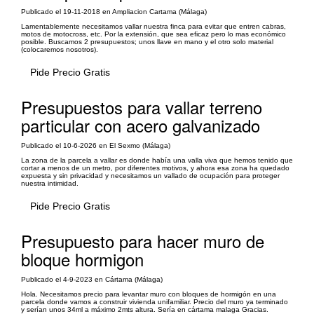
Publicado el 19-11-2018 en Ampliacion Cartama (Málaga)
Lamentablemente necesitamos vallar nuestra finca para evitar que entren cabras,
motos de motocross, etc. Por la extensión, que sea eficaz pero lo mas económico
posible. Buscamos 2 presupuestos; unos llave en mano y el otro solo material
(colocaremos nosotros).
Pide Precio Gratis
Presupuestos para vallar terreno
particular con acero galvanizado
Publicado el 10-6-2026 en El Sexmo (Málaga)
La zona de la parcela a vallar es donde había una valla viva que hemos tenido que
cortar a menos de un metro, por diferentes motivos, y ahora esa zona ha quedado
expuesta y sin privacidad y necesitamos un vallado de ocupación para proteger
nuestra intimidad.
Pide Precio Gratis
Presupuesto para hacer muro de
bloque hormigon
Publicado el 4-9-2023 en Cártama (Málaga)
Hola. Necesitamos precio para levantar muro con bloques de hormigón en una
parcela donde vamos a construir vivienda unifamiliar. Precio del muro ya terminado
y serían unos 34ml a máximo 2mts altura. Sería en cártama malaga Gracias.