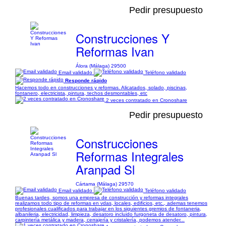
Pedir presupuesto
Construcciones Y
Reformas Ivan
Álora (Málaga) 29500
Email validado
Teléfono validado
Responde rápido
Hacemos todo en construcciones y reformas. Alicatados, solado, piscinas,
fontanero, electricista, pintura, techos desmontables, etc
2 veces contratado en Cronoshare
Pedir presupuesto
Construcciones
Reformas Integrales
Aranpad Sl
Cártama (Málaga) 29570
Email validado
Teléfono validado
Buenas tardes, somos una empresa de construcción y reformas integrales
realizamos todo tipo de reformas en vdas, locales, edificios, etc., ademas tenemos
profesionales cualificados para trabajar en los siguientes gremios de fontaneria,
albanileria, electricidad, limpieza, desatoro incluido furgoneta de desatoro, pintura,
carpintería metálica y madera, cerrajería y cristalería, podemos atender...