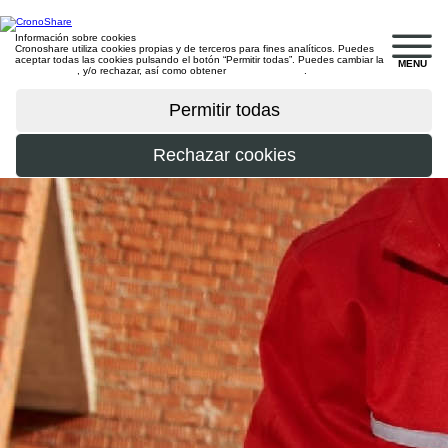
Información sobre cookies
Cronoshare utiliza cookies propias y de terceros para fines analíticos. Puedes
aceptar todas las cookies pulsando el botón “Permitir todas”. Puedes cambiar la
MENU
configuración
, y/o rechazar, así como obtener
más información
.